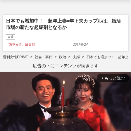
日本でも増加中！ 超年上妻×年下夫カップルは、婚活
市場の新たな起爆剤となるか
夫婦
『週刊女性』編集部
2017/6/24
週刊女性PRIME
社会・事件
政治
夫婦
日本でも増加中！ 超年上
広告の下にコンテンツが続きます
もっと読む
arrow_forward_ios