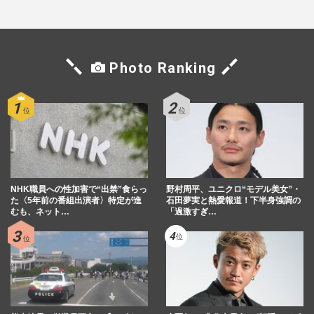
Photo Ranking
NHK職員への性加害で“出禁”食らっ
野村周平、ユニクロ“モデル美女”・
た〈5年前の番組出演者〉特定が進
石田夢実と熱愛報道！下半身強調の
むも、ネット…
「過激すぎ…