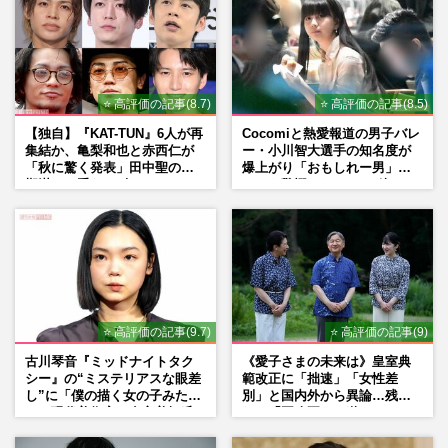
⭐ 高評価の記事(8.7)
⭐ 高評価の記事(8.5)
【独自】『KAT-TUN』6人が再
Cocomiと熱愛報道の男子バレ
集結か、亀梨和也と赤西仁が
ー・小川智大選手の知名度が
「秋に驚く発表」田中聖の刑
爆上がり「おもしれー男」フ
期満了と重なる“匂わせ”では
ァンも驚愕した“ちょけ姿”
ない理由
⭐ 高評価の記事(9.7)
⭐ 高評価の記事(9)
古川琴音『ミッドナイトタク
《愛子さまの未来は》皇室典
シー』の“ミステリアスな眼差
範改正に「拙速」「女性差
し”に「僕の描く女の子みた
別」と国内外から異論…残さ
い」現代美術家・奈良美智氏
れた「再改正」の道
もSNSで“公認”