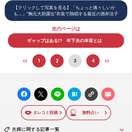
【クリックして写真を見る】「ちょっと痛々しいか
も…」“胸元大胆露出”衣装で熱唱する最近の酒井法子
次のページは
ギャップはある!? 年下夫の本音とは
1
2
3
4
facebo
X ポス
LINE
はてな
コメン
ok い
ト
ブック
ト
いね
マーク
に追加
タレコミ投稿
無料占い
夫婦に関する記事一覧