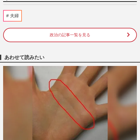
舞台『まんが日本昔ばなし劇場』出演の藤
夫婦
原紀香、フルスロットルで駆け抜けた結婚
10年「すべてが糧に」語っ…
週刊女性2026年8月11日号
2026/8/5
政治の記事一覧を見る
【昭和芸能スキャンダル】歌手・加藤登紀
子の「ただの左翼」で片付けられない凄絶
あわせて読みたい
半生《東大闘争、獄中結婚…
週刊女性2026年8月11日号
2026/8/2
三笘薫、負傷でW杯離脱→交通事故でトラ
ブル続きの最中「結婚式フォト削除」不穏
すぎる“異変”に集まる心…
週刊女性PRIME
2026/7/29
ドジャース・大谷翔平、ゆうちょ銀行のア
ンバサダー就任で“賞”を新設！本人も「選
定に携わる」子どもたち…