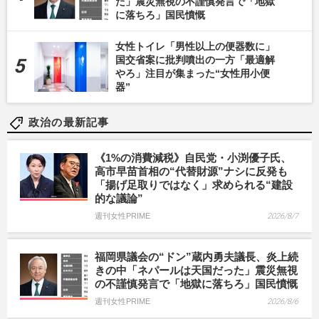
た」震災無視の不謹慎発言で「地獄
に落ちろ」国民憤慨
女性トイレ「男性以上の便器数に」
国交省案に批判噴出の一方「最適解
やろ」注目が集まった“女性用小便
器”
政治の最新記事
《1%の消費減税》自民党・小渕優子氏、
高市早苗首相の“代替財源”ナシに反発も
「揚げ足取りではなく」求められる“建設
的な議論”
週刊女性PRIME
2026/8/7
福岡県議会の“ドン”蔵内勇夫議長、炎上続
きの中「ネパールは天国だった」震災無視
の不謹慎発言で「地獄に落ちろ」国民憤慨
週刊女性PRIME
2026/8/6