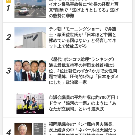
イオン爆発事故後に“社長の経歴と写
真”削除で「逃げようとしてる」逃げ
の態勢に非難
テレ朝『モーニングショー』で弁護
士・猿田佐世氏が「日本ほど中国と
揉めている国はない」と発言してネ
ット上で波紋広がる
《歴代“ポンコツ総理”ランキング》
過去最低支持率の岸田文雄首相は3
位、2位は就任わずか2か月で女性問
題で退陣、圧倒的1位は「日本をダメ
にした」政治家一家
市議会議員の平均年収は約700万円！
ドラマ『銀河の一票』のように「あ
なたが立候補」という選択肢
福岡県議会の“ドン”蔵内勇夫議長、
炎上続きの中「ネパールは天国だっ