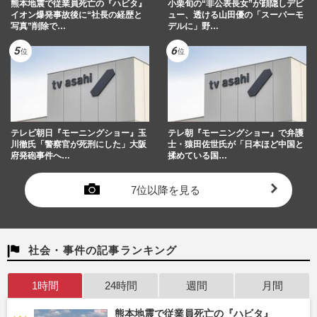
熊本地震で従業員死亡の『ハビタ』
小栗旬の“非公表長女”が顔隠しデビ
イオン爆発事故後に“社長の経歴と
ュー、透ける山田優の「スーパーモ
写真”削除で…
デルに」野…
テレビ朝日『モーニングショー』玉
テレ朝『モーニングショー』で弁護
川徹氏「警察官が死刑にした」大阪
士・猿田佐世氏が「日本ほど中国と
府発砲事件へ…
揉めている国…
7位以降を見る
社会・事件の記事ランキング
1時間
24時間
週間
月間
熊本地震で従業員死亡の『ハビタ』