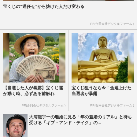
週刊女性2026年8月11日号
2026/7/29
宝くじの“運任せ”から抜けた人だけ変わる
TBS日曜劇場『VIVANT』や映画『キング
PR(合同会社デジタルファーム )
ダム』にも出演、歌舞伎役者・坂東彌十郎
が板橋区で送る最愛妻との“…
週刊女性2026年7月7日・14日号
2026/7/25
【当選した人が暴露】宝くじ運
宝くじ狙うなら今！金運上げた
が動く時、必ずある前触れ
当選者が暴露
PR(合同会社デジタルファーム )
PR(合同会社デジタルファーム )
大浦龍宇一の離婚に見る「年の差婚のリアル」と待ち
受ける「ギブ・アンド・テイク」の...