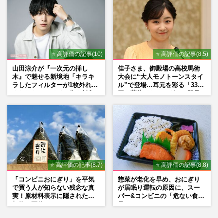
⭐ 高評価の記事(10)
⭐ 高評価の記事(8.5)
山田涼介が『一次元の挿し
佳子さま、御殿場の高校馬術
木』で魅せる新境地「キラキ
大会に“大人モノトーンスタイ
ラしたフィルターが1枚外れて
ル”で登場…耳元を彩る「3300
くれたら」アイドル像を封印
円の藍染イヤリング」は即品
した覚悟
薄に
⭐ 高評価の記事(8.7)
⭐ 高評価の記事(8.8)
「コンビニおにぎり」を平気
惣菜が老化を早め、おにぎり
で買う人が知らない残念な真
が居眠り運転の原因に、スー
実！原材料表示に隠された添
パー&コンビニの「危ない食
加物の正体
品」