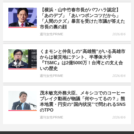
【横浜・山中竹春市長がパワハラ認定】
「あのデブ」「あいつポンコツだから」
「人間のクズ」暴言を受けた市議が答えた
市長の裏の顔
週刊女性PRIME
2026/8/6
くまモンと仲良しの“高雄熊”がいる高雄市
からは被災地にテント、半導体大手
『TSMC』は2億5000万！台湾との支え合
いの歴史
週刊女性PRIME
2026/8/6
茂木敏充外務大臣、メキシコでのコーヒー
ブレイク動画が物議「何やってるの？」熊
本地震・円安の“国内状況”で問われるSNS
のTPO
週刊女性PRIME
2026/8/6