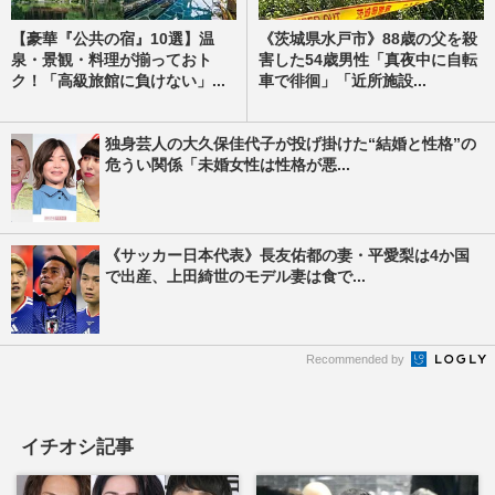
【豪華『公共の宿』10選】温
《茨城県水戸市》88歳の父を殺
泉・景観・料理が揃っておト
害した54歳男性「真夜中に自転
ク！「高級旅館に負けない」...
車で徘徊」「近所施設...
独身芸人の大久保佳代子が投げ掛けた“結婚と性格”の
危うい関係「未婚女性は性格が悪...
《サッカー日本代表》長友佑都の妻・平愛梨は4か国
で出産、上田綺世のモデル妻は食で...
Recommended by
イチオシ記事