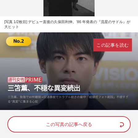
[写真 1/2枚目] デビュー直後の久保田利伸。’86 年発表の『流星のサドル』が
大ヒット
この記事を読む
L
U
o
n
a
m
d
u
e
t
d
e
この写真の記事へ戻る
:
8
8
.
8