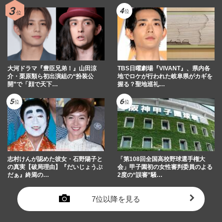
大河ドラマ『豊臣兄弟！』山田涼
TBS日曜劇場『VIVANT』、県内各
介・栗原類ら初出演組の“扮装公
地でロケが行われた岐阜県がカギを
開”で「顔で天下…
握る？聖地巡礼…
志村けんが認めた彼女・石野陽子と
「第108回全国高校野球選手権大
の真実【破局理由】『だいじょうぶ
会」甲子園初の女性審判委員のよる
だぁ』終焉の…
2度の“誤審”騒…
7位以降を見る