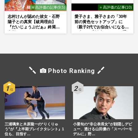
⭐ 高評価の記事(9.5)
⭐ 高評価の記事(10)
志村けんが認めた彼女・石野
愛子さま、雅子さまの「30年
陽子との真実【破局理由】
前の黄色セットアップ」に
『だいじょうぶだぁ』終焉の
〈親子2代でお似合いになる〉
裏側
の声、ご成婚時のドレスも手
がけた森英恵さんとの絆
Photo Ranking
三浦璃来と木原龍一の“りくりゅ
小栗旬の“非公表長女”が顔隠しデビ
う”が『上半期ブレイクタレント』1
ュー、透ける山田優の「スーパーモ
位も、目指す…
デルに」野…