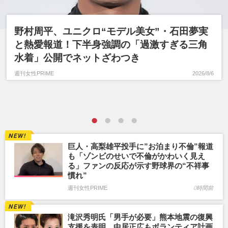
野村周平、ユニクロ“モデル美女”・石田夢実
と熱愛報道！下半身強調の「過激すぎる三角
水着」公開でネットざわつき
週刊女性PRIME
2026/8/6
巨人・高梨雄平投手に”お泊まり不倫”報道
も「ゾンビのせいで不倫がかわいく見え
る」ファンの反応が示す野球界の“不祥事
慣れ”
週刊女性PRIME
0時間前
滝沢秀明氏「男手が必要」熊本地震の復興
支援を表明、中居正広もボランティア計画