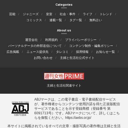
Categories
芸能
ジャニーズ
皇室
社会・事件
ライフ
トレンド
コミックス
連載一覧
タグ一覧
無料占い
About us
運営会社
利用規約
プライバシーポリシー
パーソナルデータの外部送信について
コンテンツ制作・編集ポリシー
広告掲載
ニュース提供先
タレコミ
採用情報
お知らせ一覧
お問い合わせ
主婦と生活社公式サイト
主婦と生活社関連サイト
ABJマークは、この電子書店・電子書籍配信サービス
が、著作権者からコンテンツ使用許諾を得た正規版配信
サービスであることを示す登録商標（登録番号 第
6091713号）です。ABJマークについて、詳しくはこち
らを御覧ください。
https://aebs.or.jp/
本サイトに掲載されているすべての⽂章・撮影写真の著作権は主婦と⽣活