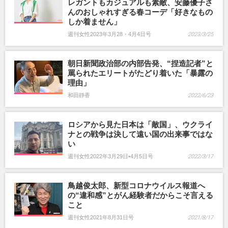
レガントもカジュアルも素敵、安藤優子さ
んのおしゃれすぎる春コーデ「好きなもの
しか着ません」
週刊女性2023年3月28・4月4日号
2023/3/25
朝日新聞政治部の内部告発、“捏造記者”と
罵られたエリートがたどり着いた「暴露の
理由」
和田靜香
2022/6/23
ロシアから見た日本は「敵国」、ウクライ
ナとの戦争は決して遠い国の出来事ではな
い
週刊女性2022年3月29日•4月5日号
2022/3/17
鳥越俊太郎、新型コロナウイルス報道へ
の“違和感”とがん経験者だからこそ言える
こと
週刊女性2021年8月31日号
2021/8/17