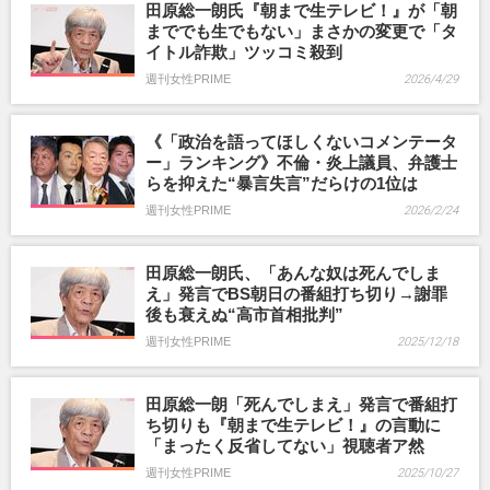
田原総一朗氏『朝まで生テレビ！』が「朝
まででも生でもない」まさかの変更で「タ
イトル詐欺」ツッコミ殺到
週刊女性PRIME
2026/4/29
《「政治を語ってほしくないコメンテータ
ー」ランキング》不倫・炎上議員、弁護士
らを抑えた“暴言失言”だらけの1位は
週刊女性PRIME
2026/2/24
田原総一朗氏、「あんな奴は死んでしま
え」発言でBS朝日の番組打ち切り→謝罪
後も衰えぬ“高市首相批判”
週刊女性PRIME
2025/12/18
田原総一朗「死んでしまえ」発言で番組打
ち切りも『朝まで生テレビ！』の言動に
「まったく反省してない」視聴者ア然
週刊女性PRIME
2025/10/27