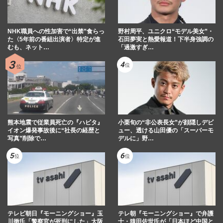
NHK職員への性加害で“出禁”食らっ
野村周平、ユニクロ“モデル美女”・
た〈5年前の番組出演者〉特定が進
石田夢実と熱愛報道！下半身強調の
むも、ネット…
「過激すぎ…
熊本地震で従業員死亡の『ハビタ』
小栗旬の“非公表長女”が顔隠しデビ
イオン爆発事故後に“社長の経歴と
ュー、透ける山田優の「スーパーモ
写真”削除で…
デルに」野…
テレビ朝日『モーニングショー』玉
テレ朝『モーニングショー』で弁護
川徹氏「警察官が死刑にした」大阪
士・猿田佐世氏が「日本ほど中国と