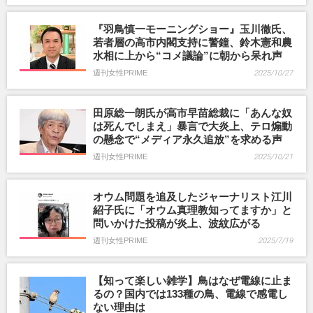
『羽鳥慎一モーニングショー』玉川徹氏、
若者層の高市内閣支持に警鐘、鈴木憲和農
水相に上から“コメ議論”に朝から呆れ声
週刊女性PRIME
2025/10/27
田原総一朗氏が高市早苗総裁に「あんな奴
は死んでしまえ」暴言で大炎上、テロ煽動
の懸念で“メディア永久追放”を求める声
週刊女性PRIME
2025/10/21
オウム問題を追及したジャーナリスト江川
紹子氏に「オウム真理教知ってますか」と
問いかけた投稿が炎上、波紋広がる
週刊女性PRIME
2025/7/19
【知って楽しい雑学】鳥はなぜ電線に止ま
るの？国内では133種の鳥、電線で感電し
ない理由は