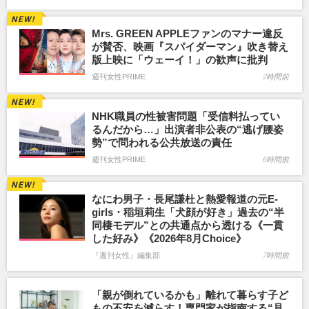
Mrs. GREEN APPLEファンのマナー違反
が賛否、映画『スパイダーマン』吹き替え
版上映に「ウェーイ！」の歓声に批判
週刊女性PRIME
2時間前
NHK職員の性被害問題「受信料払ってい
るんだから…」出演者非公表の“逃げ腰姿
勢”で問われる公共放送の責任
週刊女性PRIME
6時間前
なにわ男子・長尾謙杜と熱愛報道の元E-
girls・稲垣莉生「犬顔が好き」過去の“半
同棲モデル”との共通点から透ける《一貫
した好み》《2026年8月Choice》
『週刊女性』編集部
7時間前
「親が倒れているかも」離れて暮らす子ど
もの不安を減らす！専門家が指南する“見