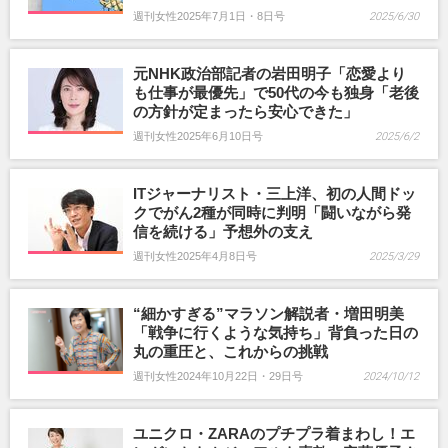
週刊女性2025年7月1日・8日号
2025/6/30
元NHK政治部記者の岩田明子「恋愛より
も仕事が最優先」で50代の今も独身「老後
の方針が定まったら安心できた」
週刊女性2025年6月10日号
2025/6/2
ITジャーナリスト・三上洋、初の人間ドッ
クでがん2種が同時に判明「闘いながら発
信を続ける」予想外の支え
週刊女性2025年4月8日号
2025/3/29
“細かすぎる”マラソン解説者・増田明美
「戦争に行くような気持ち」背負った日の
丸の重圧と、これからの挑戦
週刊女性2024年10月22日・29日号
2024/10/12
ユニクロ・ZARAのプチプラ着まわし！エ