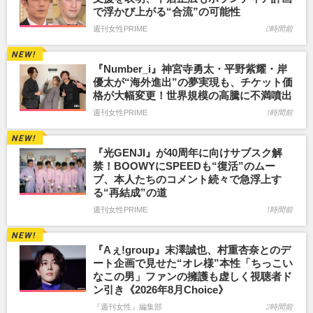
で浮かび上がる“合流”の可能性
週刊女性PRIME
0時間前
『Number_i』神宮寺勇太・平野紫耀・岸
優太が“海外進出”の夢実現も、チケット価
格が大幅変更！世界規模の高騰に不満噴出
週刊女性PRIME
1時間前
『光GENJI』が40周年に向けサブスク解
禁！BOOWYにSPEEDも“復活”のムー
ブ、本人たちのコメント続々で急浮上す
る“再結成”の道
週刊女性PRIME
1時間前
『Aぇ!group』末澤誠也、村重杏奈とのデ
ート企画で見せた“オレ様”本性「ちっこい
なこの男」ファンの擁護も虚しく視聴者ド
ン引き《2026年8月Choice》
『週刊女性』編集部
2時間前