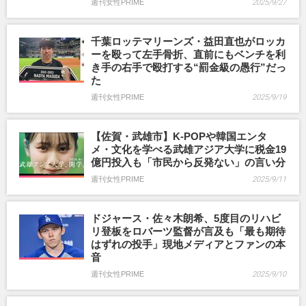
週刊女性PRIME
2025/9/27
千葉ロッテマリーンズ・益田直也がロッカ
ーを殴って左手骨折、直前にもベンチを利
き手の右手で殴打する“罰金級の愚行”だっ
た
週刊女性PRIME
2025/9/19
【佐賀・武雄市】K-POPや韓国エンタ
メ・文化を学べる武雄アジア大学に税金19
億円投入も「市民から反発ない」の言い分
週刊女性PRIME
2025/9/11
ドジャース・佐々木朗希、5度目のリハビ
リ登板をロバーツ監督が言及も「最も期待
はずれの投手」現地メディアとファンの本
音
週刊女性PRIME
2025/9/10