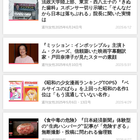
法政大学陸上部、東京・西八王子の『きぬ
た歯科』スポンサー切り示唆に「そんなだ
から日本は落ちぶれる」院長に聞いた実情
は
週刊女性2025年6月24日号
2025/6/12
『ミッション：インポッシブル』主演ト
ム・クルーズ、信頼築いた映画字幕翻訳
家・戸田奈津子が見たスターの素顔
週刊女性2025年6月10日号
2025/5/31
《昭和の少女漫画ランキングTOP5》『ベ
ルサイユのばら』を上回った昭和の名作1
位は「もう流通していない名作」
週刊女性2025年5月6日・13日号
2025/4/29
《食中毒の危険》『日本経済新聞』体験型
の“生肉ハンバーグ”記事が「危険すぎる」
無断撮影・投稿に問われる倫理観
週刊女性PRIME
2025/4/27