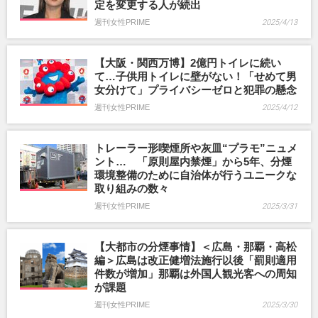
定を変更する人が続出
週刊女性PRIME
2025/4/13
【大阪・関西万博】2億円トイレに続い
て…子供用トイレに壁がない！「せめて男
女分けて」プライバシーゼロと犯罪の懸念
週刊女性PRIME
2025/4/12
トレーラー形喫煙所や灰皿“プラモ”ニュメ
ント… 「原則屋内禁煙」から5年、分煙
環境整備のために自治体が行うユニークな
取り組みの数々
週刊女性PRIME
2025/3/31
【大都市の分煙事情】＜広島・那覇・高松
編＞広島は改正健増法施行以後「罰則適用
件数が増加」那覇は外国人観光客への周知
が課題
週刊女性PRIME
2025/3/30