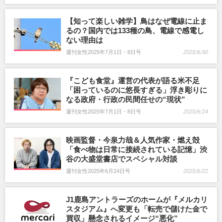
【知って楽しい雑学】鳥はなぜ電線に止ま
るの？国内では133種の鳥、電線で感電し
ない理由は
週刊女性2025年7月1日・8日号
2025/6/30
『こども食堂』運営の代表が語る米不足
「困っているのに悠長すぎる」浮き彫りに
なる政府・行政の民間任せの“現状”
週刊女性2025年7月1日・8日号
2025/6/24
映画監督・今泉力哉＆人気作家・燃え殻
「食べ物は日常に接続されている記憶」渋
谷の大盛堂書店でスペシャル対談
週刊女性2025年6月24日号
2025/6/22
J1鹿島アントラーズのホームが『メルカリ
スタジアム』へ変更も「転売で儲けた金で
買収」懸念されるイメージ“悪化”