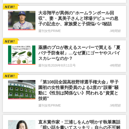
大谷翔平が異例の“ホームランボール回
収”、妻・真美子さんと球場デビューの息
子の記念か、家族愛と子煩悩パパ秘話
週刊女性PRIME
3時間前
薬膳のプロが教えるスーパーで買える「夏
バテ予防食材」…なぜ夏にゴーヤやスパイ
スカレーなのか？
週刊女性2026年8月11日号
4時間前
「第108回全国高校野球選手権大会」甲子
園初の女性審判委員のよる2度の“誤審”騒
動に《性別は関係ない》問われる“資質と
技術”
週刊女性PRIME
5時間前
直木賞作家・三浦しをんが明かす執筆裏話
「暗い話を書いてスッキリ」自らの不可解