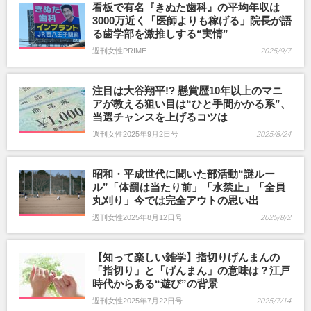
看板で有名『きぬた歯科』の平均年収は
3000万近く「医師よりも稼げる」院長が語
る歯学部を激推しする“実情”
週刊女性PRIME
2025/9/7
注目は大谷翔平!? 懸賞歴10年以上のマニ
アが教える狙い目は“ひと手間かかる系”、
当選チャンスを上げるコツは
週刊女性2025年9月2日号
2025/8/24
昭和・平成世代に聞いた部活動“謎ルー
ル”「体罰は当たり前」「水禁止」「全員
丸刈り」今では完全アウトの思い出
週刊女性2025年8月12日号
2025/8/2
【知って楽しい雑学】指切りげんまんの
「指切り」と「げんまん」の意味は？江戸
時代からある“遊び”の背景
週刊女性2025年7月22日号
2025/7/14