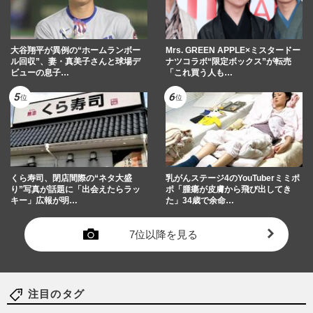
大谷翔平が異例の“ホームランボー
Mrs. GREEN APPLE×ミスタードー
ル回収”、妻・真美子さんと球場デ
ナツコラボ“限定ボックス”が転売
ビューの息子…
「これ買う人も…
くら寿司、閉店間際の“ネタ大盛
乳がんステージ4のYouTuberミミポ
り”写真が話題に「出会えたらラッ
ポ「腫瘍が皮膚から飛び出してき
キー」広報が明…
た」34歳で余命…
7位以降を見る
注目のタグ