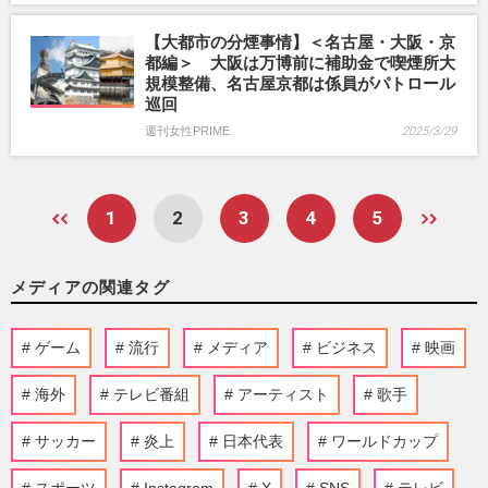
【大都市の分煙事情】＜名古屋・大阪・京
都編＞ 大阪は万博前に補助金で喫煙所大
規模整備、名古屋京都は係員がパトロール
巡回
週刊女性PRIME
2025/3/29
1
2
3
4
5
メディアの関連タグ
ゲーム
流行
メディア
ビジネス
映画
海外
テレビ番組
アーティスト
歌手
サッカー
炎上
日本代表
ワールドカップ