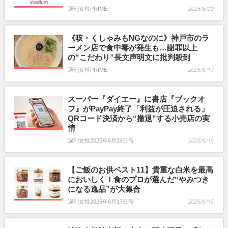
週刊女性PRIME
2025/6/20
《咳・くしゃみもNGなのに》神戸市のラ
ーメン店で食中毒が発生も…謝罪以上
の“こだわり”長文声明文に批判殺到
週刊女性PRIME
2025/6/17
スーパー『ダイエー』に書店『ブックオ
フ』がPayPay終了「利益が圧迫される」
QRコード決済から“撤退”する小売店の実
情
週刊女性2025年6月24日号
2025/6/16
【ご飯のお供ベスト11】貴重な白米を最高
においしく！食のプロが選んだ“やみつき
になる逸品”が大集合
週刊女性2025年6月17日号
2025/6/15