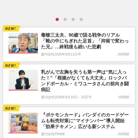
毒蝮三太夫、90歳で語る戦争のリアル
「靴の中にちぎれた足首」「抑留で変わっ
た兄」…終戦後も続いた悲劇
週刊女性2026年8月11日号
0時間前
乳がんで左胸を失うも第一声は“気に入っ
た！”「根拠がなくても大丈夫」ロックバ
ンドボーカル・ミワユータさんの前向き闘
病記
週刊女性2026年8月18日・25日号
1時間前
『ポケモンカード』バンダイのカードゲー
ムも転売対策に“マイナンバー”導入開始
「効果テキメン」広がる新システム
週刊女性PRIME
2時間前