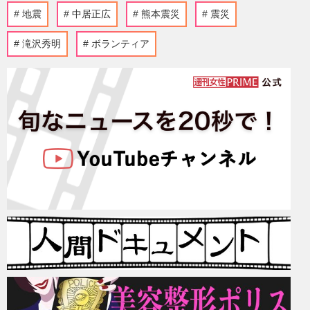
地震
中居正広
熊本震災
震災
滝沢秀明
ボランティア