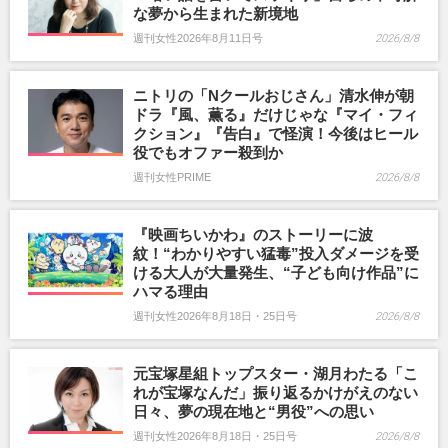
な夢から生まれた新境地
週刊女性2026年8月11日号
2026/8/8
ニトリの「Nクールおじさん」清水伸が朝
ドラ『風、薫る』だけじゃな『マイ・フィ
クション』『告白』で怪演！今後はヒール
役でもオファー殺到か
週刊女性PRIME
2026/8/8
『映画ちいかわ』のストーリーに波
紋！“わかりやすい猛毒”投入ダメージを受
ける大人が大量発生、“子ども向け作品”に
ハマる理由
週刊女性2026年8月18日・25日号
2026/8/8
元宝塚星組トップスター・湖月わたる「こ
れが宝塚なんだ」振り返るかけがえのない
日々、夢の現在地と“男役”への思い
週刊女性2026年8月18日・25日号
2026/8/8