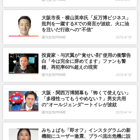
大阪市長・横山英幸氏「反万博ビジネス」
批判を一蹴するXでの発言が波紋、火に油
を注いだ行政への“不信”
週刊女性PRIME
2025/4/18
投資家・与沢翼が“覚せい剤”使用の衝撃告
白「今は完全に辞めてます」ファンも警
鐘、再犯率60%超えの現実
週刊女性PRIME
2025/4/18
大阪・関西万博開幕も「怖くて使えない」
「多様性ってもうやめない？」男女共用
の“オールジェンダ”ートイレが波紋
週刊女性PRIME
2025/4/14
みちょぱも「即オフ」インスタグラムの新
機能にユーザー激震、プラベ流出危機に設