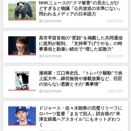
NHKニュースの“クマ被害”の見出しがひ
どすぎると物議「公共放送の水準にない」
問われるメディアの日本語力
週刊女性PRIME
2025/10/29
高市早苗首相の“変顔”を掲載した共同通信
に批判が殺到、「支持率下げてやる」の時
事通信と勘違い続出で“増した拡散力”
週刊女性PRIME
2025/10/23
漫画家・江口寿史氏、“トレパク騒動”で炎
上拡大中…締切無視や連載放棄など、巨匠
の治らない悪癖とその“裏事情”
週刊女性PRIME
2025/10/9
ドジャース・佐々木朗希の完璧リリーフに
ロバーツ監督「まるで別人」試合後の“米
津玄師風ヘアスタイル”にもネットざわつ
く