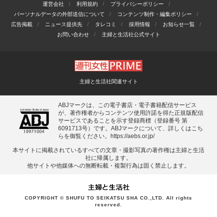
運営会社
利用規約
プライバシーポリシー
パーソナルデータの外部送信について
コンテンツ制作・編集ポリシー
広告掲載
ニュース提供先
タレコミ
採用情報
お知らせ一覧
お問い合わせ
主婦と生活社公式サイト
主婦と生活社関連サイト
ABJマークは、この電子書店・電子書籍配信サービス
が、著作権者からコンテンツ使用許諾を得た正規版配信
サービスであることを示す登録商標（登録番号 第
6091713号）です。ABJマークについて、詳しくはこち
らを御覧ください。
https://aebs.or.jp/
本サイトに掲載されているすべての⽂章・撮影写真の著作権は主婦と⽣活
社に帰属します。
他サイトや他媒体への無断転載・複製⾏為は固く禁⽌します。
COPYRIGHT © SHUFU TO SEIKATSU SHA CO.,LTD. All rights
reserved.