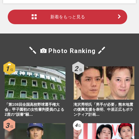
新着をもっと見る
Photo Ranking
「第108回全国高校野球選手権大
滝沢秀明氏「男手が必要」熊本地震
会」甲子園初の女性審判委員のよる
の復興支援を表明、中居正広もボラ
2度の“誤審”騒…
ンティア計画…