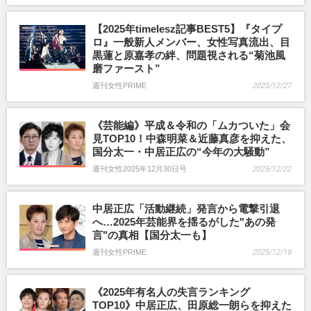
【2025年timelesz記事BEST5】『タイプ
ロ』一般新人メンバー、女性写真流出、目
黒蓮と原嘉孝の絆、問題視される“菊池風
磨ファースト”
週刊女性PRIME
2025/12/27
《芸能編》平成＆令和の「ムカついた」会
見TOP10！中森明菜＆近藤真彦を抑えた、
国分太一・中居正広の“今年の大騒動”
週刊女性2025年12月30日号
2025/12/22
中居正広「活動継続」発言から電撃引退
へ…2025年芸能界を揺るがした"あの発
言"の真相【国分太一も】
週刊女性PRIME
2025/12/19
《2025年有名人の失言ランキング
TOP10》中居正広、田原総一朗らを抑えた