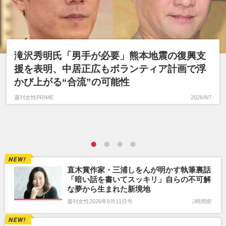
滝沢秀明氏「男手が必要」熊本地震の復興支
援を表明、中居正広もボランティア計画で浮
かび上がる“合流”の可能性
週刊女性PRIME
2026/8/7
直木賞作家・三浦しをんが明かす執筆裏話
「暗い話を書いてスッキリ」自らの不可解
な夢から生まれた新境地
週刊女性2026年8月11日号
2時間前