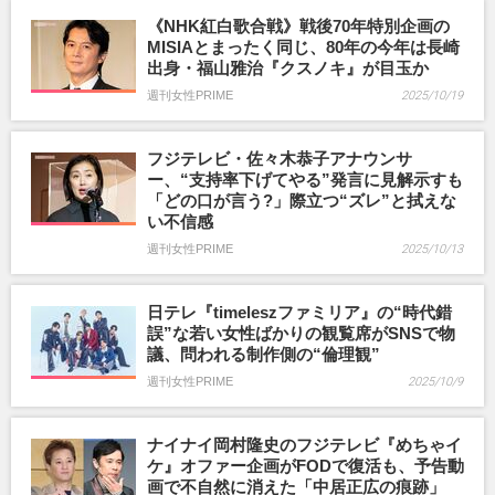
《NHK紅白歌合戦》戦後70年特別企画の
MISIAとまったく同じ、80年の今年は長崎
出身・福山雅治『クスノキ』が目玉か
週刊女性PRIME
2025/10/19
フジテレビ・佐々木恭子アナウンサ
ー、“支持率下げてやる”発言に見解示すも
「どの口が言う?」際立つ“ズレ”と拭えな
い不信感
週刊女性PRIME
2025/10/13
日テレ『timeleszファミリア』の“時代錯
誤”な若い女性ばかりの観覧席がSNSで物
議、問われる制作側の“倫理観”
週刊女性PRIME
2025/10/9
ナイナイ岡村隆史のフジテレビ『めちゃイ
ケ』オファー企画がFODで復活も、予告動
画で不自然に消えた「中居正広の痕跡」