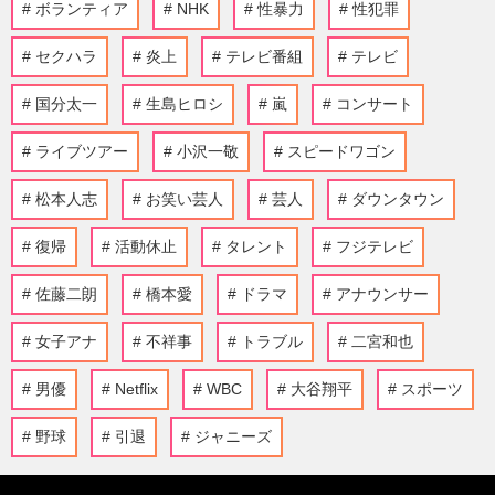
ボランティア
NHK
性暴力
性犯罪
セクハラ
炎上
テレビ番組
テレビ
国分太一
生島ヒロシ
嵐
コンサート
ライブツアー
小沢一敬
スピードワゴン
松本人志
お笑い芸人
芸人
ダウンタウン
復帰
活動休止
タレント
フジテレビ
佐藤二朗
橋本愛
ドラマ
アナウンサー
女子アナ
不祥事
トラブル
二宮和也
男優
Netflix
WBC
大谷翔平
スポーツ
野球
引退
ジャニーズ