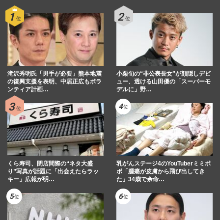
滝沢秀明氏「男手が必要」熊本地震
小栗旬の“非公表長女”が顔隠しデビ
の復興支援を表明、中居正広もボラ
ュー、透ける山田優の「スーパーモ
ンティア計画…
デルに」野…
くら寿司、閉店間際の“ネタ大盛
乳がんステージ4のYouTuberミミポ
り”写真が話題に「出会えたらラッ
ポ「腫瘍が皮膚から飛び出してき
キー」広報が明…
た」34歳で余命…