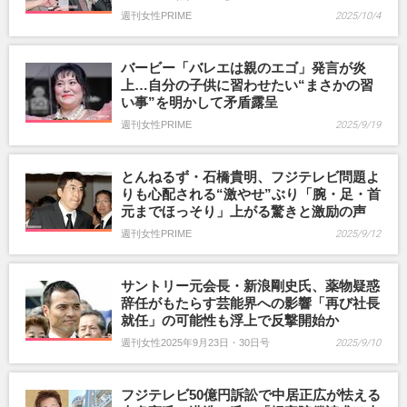
週刊女性PRIME
2025/10/4
バービー「バレエは親のエゴ」発言が炎
上…自分の子供に習わせたい“まさかの習
い事”を明かして矛盾露呈
週刊女性PRIME
2025/9/19
とんねるず・石橋貴明、フジテレビ問題よ
りも心配される“激やせ”ぶり「腕・足・首
元までほっそり」上がる驚きと激励の声
週刊女性PRIME
2025/9/12
サントリー元会長・新浪剛史氏、薬物疑惑
辞任がもたらす芸能界への影響「再び社長
就任」の可能性も浮上で反撃開始か
週刊女性2025年9月23日・30日号
2025/9/10
フジテレビ50億円訴訟で中居正広が怯える