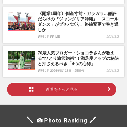
《開業1周年》倒産寸前・ガラガラ…酷評
だらけの『ジャングリア沖縄』「スコール
ダンス」がプチバズり、路線変更で巻き返
しか
週刊女性PRIME
2026/8/8
70歳人気ブロガー・ショコラさんが教え
る“ひとり旅節約術”！満足度アップの秘訣
と押さえるべき「4つの心得」
週刊女性2026年8月18日・25日号
2026/8/8
新着をもっと見る
Photo Ranking