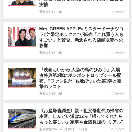
実情
週刊女性PRIME
2026/8/8
Mrs. GREEN APPLE×ミスタードーナツコ
ラボ“限定ボックス”が転売「これ買う人も
すごい」と賛否、懸念される店頭販売への
影響
週刊女性PRIME
2026/8/8
『映画ちいかわ 人魚の島のひみつ』入場
者特典第2弾にボンボンドロップシール配
布、“ファン以外”も飛びついた第1弾と衝
撃のラスト
週刊女性PRIME
2026/8/8
《お盆帰省調査》親・祖父母世代の帰省の
本音、しんどい派は32%「帰ってくれたら
もっと嬉しい」家事や金銭負担の“リアル”
週刊女性2026年8月18日・25日号
2026/8/8