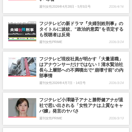
週刊女性2026年4月28日・5月5日号
2026/4/16
フジテレビの新ドラマ『夫婦別姓刑事』の
タイトルに波紋、“政治的意図”を否定する
も視聴者は反発
週刊女性PRIME
2026/3/24
フジテレビ現役社員が明かす「大量退職」
はアナウンサーだけではない！清水賢治社
長ら上層部への不満噴出で“崩壊寸前”の内
部事情
週刊女性2026年4月7日・14日号
2026/3/24
フジテレビ小澤陽子アナと勝野健アナが退
社で思い出される「女性アナは上質なキャ
バ嬢」発言のヤバさ
週刊女性PRIME
2026/3/13