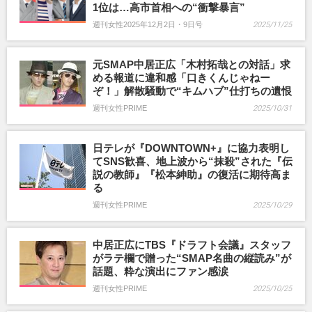
1位は…高市首相への“衝撃暴言”
週刊女性2025年12月2日・9日号
2025/11/25
元SMAP中居正広「木村拓哉との対話」求
める報道に違和感「口きくんじゃねー
ぞ！」解散騒動で“キムハブ”仕打ちの遺恨
週刊女性PRIME
2025/10/31
日テレが『DOWNTOWN+』に協力表明し
てSNS歓喜、地上波から“抹殺”された『伝
説の教師』『松本紳助』の復活に期待高ま
る
週刊女性PRIME
2025/10/29
中居正広にTBS『ドラフト会議』スタッフ
がラテ欄で贈った“SMAP名曲の縦読み”が
話題、粋な演出にファン感涙
週刊女性PRIME
2025/10/25