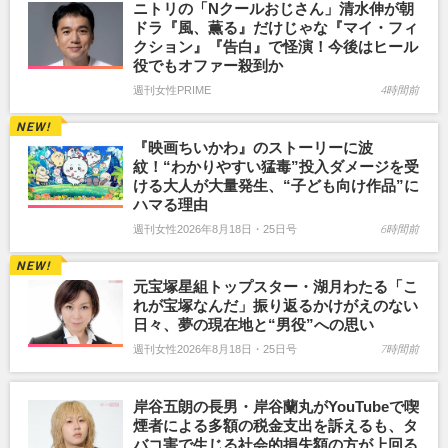
ニトリの「Nクールおじさん」清水伸が朝
ドラ『風、薫る』だけじゃな『マイ・フィ
クション』『告白』で怪演！今後はヒール
役でもオファー殺到か
週刊女性PRIME
4時間前
『映画ちいかわ』のストーリーに波
紋！“わかりやすい猛毒”投入ダメージを受
ける大人が大量発生、“子ども向け作品”に
ハマる理由
週刊女性2026年8月18日・25日号
6時間前
元宝塚星組トップスター・湖月わたる「こ
れが宝塚なんだ」振り返るかけがえのない
日々、夢の現在地と“男役”への思い
週刊女性2026年8月18日・25日号
7時間前
岸谷五朗の長男・岸谷蘭丸がYouTubeで喫
煙者による多額の税金支出を訴えるも、タ
バコ害で生じる社会的損失額の方が上回る