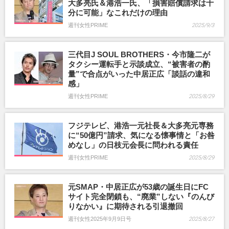
大多亮氏＆港浩一氏、「損害賠償請求は十
分に可能」なこれだけの理由
週刊女性PRIME
2025/9/3
三代目J SOUL BROTHERS・今市隆二が
タクシー運転手と示談成立、“被害者の酌
量”で合点がいった中居正広「談話の違和
感」
週刊女性PRIME
2025/8/29
フジテレビ、港浩一元社長＆大多亮元専務
に“50億円”請求、気になる懐事情と「お咎
めなし」の日枝元会長に問われる責任
週刊女性PRIME
2025/8/29
元SMAP・中居正広が53歳の誕生日にFC
サイト完全閉鎖も、“廃業”しない『のんび
りなかい』に期待される引退撤回
週刊女性2025年9月9日号
2025/8/27