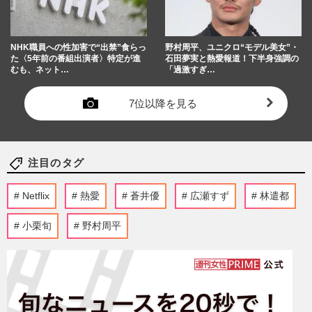
NHK職員への性加害で“出禁”食らっ
野村周平、ユニクロ“モデル美女”・
た〈5年前の番組出演者〉特定が進
石田夢実と熱愛報道！下半身強調の
むも、ネット…
「過激すぎ…
7位以降を見る
注目のタグ
Netflix
熱愛
蒼井優
広瀬すず
林遣都
小栗旬
野村周平