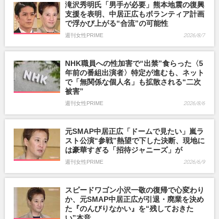
滝沢秀明氏「男手が必要」熊本地震の復興
支援を表明、中居正広もボランティア計画
で浮かび上がる“合流”の可能性
週刊女性PRIME
2026/8/7
NHK職員への性加害で“出禁”食らった〈5
年前の番組出演者〉特定が進むも、ネット
で「無関係な個人名」も拡散される“二次
被害”
週刊女性PRIME
2026/8/6
元SMAP中居正広「ドームで見たい」嵐ラ
スト公演“参戦”熱望で下した決断、現地に
は豪華すぎる「招待ジャニーズ」が
週刊女性PRIME
2026/6/9
スピードワゴン小沢一敬の復帰で心変わり
か、元SMAP中居正広が引退・廃業を決め
た『のんびりなかい』を“残しておきた
い”本音