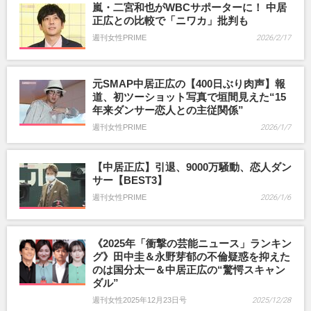
嵐・二宮和也がWBCサポーターに！ 中居
正広との比較で「ニワカ」批判も
週刊女性PRIME
2026/2/17
元SMAP中居正広の【400日ぶり肉声】報
道、初ツーショット写真で垣間見えた“15
年来ダンサー恋人との主従関係”
週刊女性PRIME
2026/1/7
【中居正広】引退、9000万騒動、恋人ダン
サー【BEST3】
週刊女性PRIME
2026/1/6
《2025年「衝撃の芸能ニュース」ランキン
グ》田中圭＆永野芽郁の不倫疑惑を抑えた
のは国分太一＆中居正広の“驚愕スキャン
ダル”
週刊女性2025年12月23日号
2025/12/28