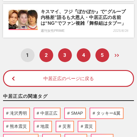
キスマイ、フジ『ぽかぽか』で“グループ
内格差”語るも大恩人・中居正広の名前
は“NG”でファン複雑「舞祭組はタブー」
週刊女性PRIME
2025/8/26
1
2
3
4
5
中居正広のページに戻る
中居正広の関連タグ
滝沢秀明
中居正広
SMAP
タッキー&翼
熊本震災
地震
災害
震災