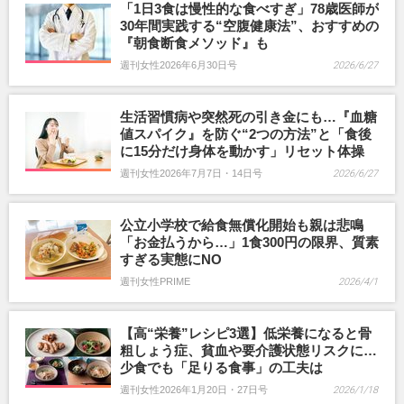
「1日3食は慢性的な食べすぎ」78歳医師が
30年間実践する“空腹健康法”、おすすめの
『朝食断食メソッド』も
週刊女性2026年6月30日号
2026/6/27
生活習慣病や突然死の引き金にも…『血糖
値スパイク』を防ぐ“2つの方法”と「食後
に15分だけ身体を動かす」リセット体操
週刊女性2026年7月7日・14日号
2026/6/27
公立小学校で給食無償化開始も親は悲鳴
「お金払うから…」1食300円の限界、質素
すぎる実態にNO
週刊女性PRIME
2026/4/1
【高“栄養”レシピ3選】低栄養になると骨
粗しょう症、貧血や要介護状態リスクに…
少食でも「足りる食事」の工夫は
週刊女性2026年1月20日・27日号
2026/1/18