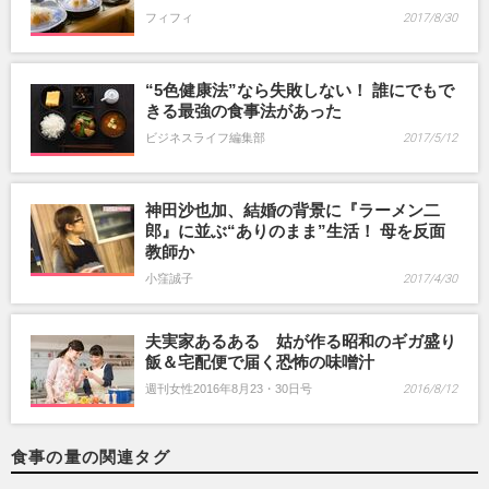
フィフィ
2017/8/30
“5色健康法”なら失敗しない！ 誰にでもで
きる最強の食事法があった
ビジネスライフ編集部
2017/5/12
神田沙也加、結婚の背景に『ラーメン二
郎』に並ぶ“ありのまま”生活！ 母を反面
教師か
小窪誠子
2017/4/30
夫実家あるある 姑が作る昭和のギガ盛り
飯＆宅配便で届く恐怖の味噌汁
週刊女性2016年8月23・30日号
2016/8/12
食事の量の関連タグ