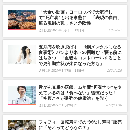
「大食い動画」ヨーロッパで大流行し
て“死亡者”も出る事態に…「表現の自由」
巡る規制の難しさと危険性
週刊女性2025年5月6日・13日号
2025/5/7
五月病を吹き飛ばす！《鋼メンタルになる
食事術》パンより米・30回噛む・寝る前に
はちみつ…「血糖をコントロールすること
で更年期症状が楽になった方も」
週刊女性2024年5月7日・14日号
2024/4/28
舌がん克服の医師、12年間“再発ナシ”を支
えているのは「食べない」習慣だった！
「空腹こそが最強の健康法」を説く
週刊女性2022年11月29日号
2022/11/18
フィフィ、回転寿司での“米なし寿司”販売
に「それってどうなの？」