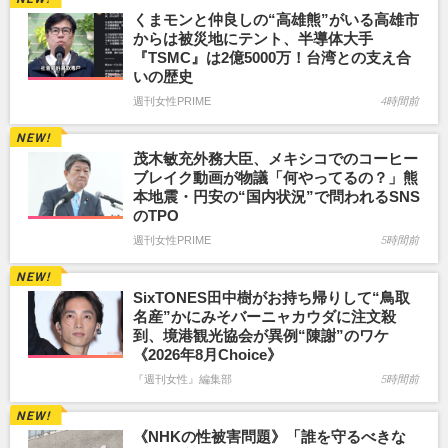
くまモンと仲良しの“高雄熊”がいる高雄市
からは被災地にテント、半導体大手
『TSMC』は2億5000万！台湾との支え合
いの歴史
週刊女性PRIME
4時間前
茂木敏充外務大臣、メキシコでのコーヒー
ブレイク動画が物議「何やってるの？」熊
本地震・円安の“国内状況”で問われるSNS
のTPO
週刊女性PRIME
5時間前
SixTONES田中樹がお持ち帰りして“鳥取
名産”かにみそバーニャカウダに注文殺
到、境港観光協会が異例“陳謝”のワケ
《2026年8月Choice》
『週刊女性』編集部
5時間前
《NHKの性被害問題》「誰を守るべきな