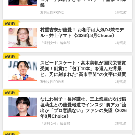
業
週刊女性PRIME
1時間前
村重杏奈が熱愛！ お相手は人気DJ兼モデ
ル・井上ヤマト《2026年8月Choice》
『週刊女性』編集部
1時間前
スピードスケート・高木美帆が国民栄誉賞
受賞！副賞に「包丁10本」を選んだ背景
と、刃に刻まれた“高市早苗”の文字に疑問
週刊女性PRIME
1時間前
なにわ男子・長尾謙杜、三上悠亜の次は稲
垣莉生との熱愛報道でインスタ“裏アカ”流
出か「プロ意識ない」ファンの失望《2026
年8月Choice》
『週刊女性』編集部
2時間前