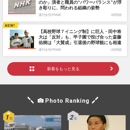
のか」演者と職員の“パワーバランス”が浮
き彫りに、問われる組織の姿勢
週刊女性PRIME
5時間前
【高校野球７イニング制】に巨人・田中将
大は「反対」も、甲子園で投げ合った斎藤
佑樹は「大賛成」引退後の野球観にも相違
週刊女性PRIME
6時間前
新着をもっと見る
Photo Ranking