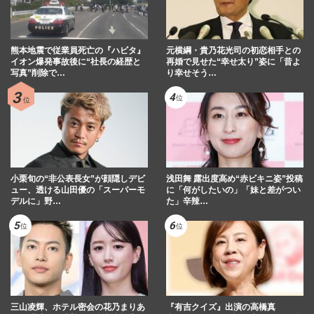
熊本地震で従業員死亡の『ハビタ』
元横綱・貴乃花光司の初恋相手との
イオン爆発事故後に“社長の経歴と
再婚で見せた“幸せ太り”姿に「昔よ
写真”削除で…
り幸せそう…
小栗旬の“非公表長女”が顔隠しデビ
浅田舞 露出度高め“赤ビキニ姿”投稿
ュー、透ける山田優の「スーパーモ
に「何がしたいの」「妹と差がつい
デルに」野…
た」辛辣…
三山凌輝、ホテル密会の花乃まりあ
『有吉クイズ』出演の高橋真