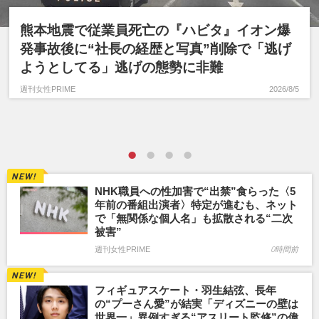
熊本地震で従業員死亡の『ハビタ』イオン爆
発事故後に“社長の経歴と写真”削除で「逃げ
ようとしてる」逃げの態勢に非難
週刊女性PRIME
2026/8/5
NHK職員への性加害で“出禁”食らった〈5
年前の番組出演者〉特定が進むも、ネット
で「無関係な個人名」も拡散される“二次
被害”
週刊女性PRIME
0時間前
フィギュアスケート・羽生結弦、長年
の“プーさん愛”が結実「ディズニーの壁は
世界一」異例すぎる“アスリート監修”の偉