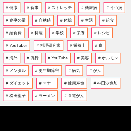
健康
食事
ストレッチ
糖尿病
うつ病
食事の量
血糖値
体操
生活
給食
給食費
料理
学校
栄養
レシピ
YouTuber
料理研究家
栄養士
食
海外
流行
YouTube
美容
ホルモン
メンタル
更年期障害
病気
がん
ダイエット
マナー
健康寿命
神田沙也加
松田聖子
ラーメン
食道がん