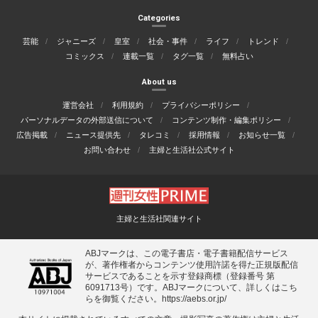
Categories
芸能
ジャニーズ
皇室
社会・事件
ライフ
トレンド
コミックス
連載一覧
タグ一覧
無料占い
About us
運営会社
利用規約
プライバシーポリシー
パーソナルデータの外部送信について
コンテンツ制作・編集ポリシー
広告掲載
ニュース提供先
タレコミ
採用情報
お知らせ一覧
お問い合わせ
主婦と生活社公式サイト
主婦と生活社関連サイト
ABJマークは、この電子書店・電子書籍配信サービス
が、著作権者からコンテンツ使用許諾を得た正規版配信
サービスであることを示す登録商標（登録番号 第
6091713号）です。ABJマークについて、詳しくはこち
らを御覧ください。
https://aebs.or.jp/