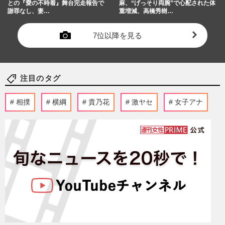
との『愛の不時着』舞台完走報告で
麻、“げっそり両腕”で心配された体
謝罪なし、妻…
重増減、高橋秀樹…
7位以降を見る
注目のタグ
相撲
横綱
貴乃花
激ヤセ
女子アナ