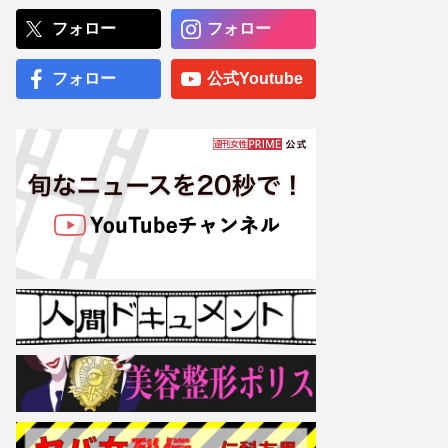
熊本地震で従業員死亡の
フォロー
フォロー
『ハビタ』イオン爆発事故
後に“社長の経歴と写真”削
除で「逃げようとしてる」
フォロー
公式Youtube
逃げの態勢に非難
フィギュアスケート・羽生
結弦、長年の“プーさん
愛”が結実「ディズニーの壁
は世界一」異例すぎる“アス
リート監修”の偉業
専門医が厳選した「がんに
勝てる10食材」徹底活用マ
ル秘テクニック、1日10点
満点の“早見シート”簡単管
理で手軽にがん予防
【大阪より強引？】横浜
市、’27年花博に合わせ「市
内全域」路上喫煙禁止方針
も、喫煙所整備は“ノープラ
ン”の現状
元フジテレビアナ・渡邊渚
のフォトエッセー『透明を