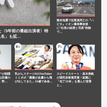
熊本地震で従業員死亡の『ハ
ビタ』イオン爆発事故後
に“社長の経歴と写真”削除
た〈5年前の番組出演者〉特
で…
人名」も拡…
”が顔隠
乳がんステージ4のYouTuber
スピードスケート・高木美帆
山田優の
ミミポポ「腫瘍が皮膚から飛
が国民栄誉賞受賞！副賞に
」野…
び出してきた」34歳で余命…
「包丁10本」を選んだ背景
と…