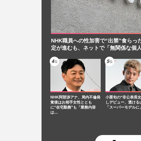
NHK職員への性加害で“出禁”食らっ
定が進むも、ネットで「無関係な個
NHK阿部渉アナ、局内不倫発
小栗旬の“非公表長女
覚後はお相手女性ととも
しデビュー、透ける
に“在宅勤務”も「業務内容
「スーパーモデルに
は…