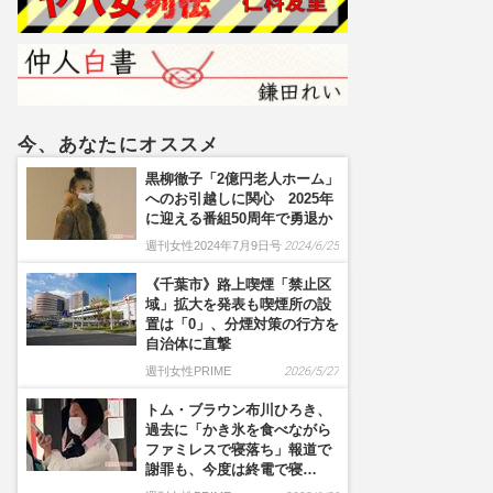
満たす』に見た覚悟「何を
されたかわかってしまっ
た」
今、あなたにオススメ
黒柳徹子「2億円老人ホーム」
へのお引越しに関心 2025年
に迎える番組50周年で勇退か
週刊女性2024年7月9日号
2024/6/25
《千葉市》路上喫煙「禁止区
域」拡大を発表も喫煙所の設
置は「0」、分煙対策の行方を
自治体に直撃
週刊女性PRIME
2026/5/27
トム・ブラウン布川ひろき、
過去に「かき氷を食べながら
ファミレスで寝落ち」報道で
謝罪も、今度は終電で寝…