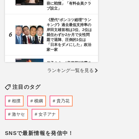
容に戦慄」「有料会員クラ
ブ設立」
《歴代“ポンコツ総理”ラン
キング》過去最低支持率の
岸田文雄首相は3位、2位は
就任わずか2か月で女性問
題で退陣、圧倒的1位は
「日本をダメにした」政治
家一家
佳子さま、“美腹筋”披露の
ダンス公演を完全詳報！未
ランキング一覧を見る
公開ショットも
注目のタグ
《千葉市》路上喫煙「禁止
区域」拡大を発表も喫煙所
の設置は「0」、分煙対策
相撲
横綱
貴乃花
の行方を自治体に直撃
元横綱・貴乃花光司の初恋
激ヤセ
女子アナ
相手との再婚で見せた“幸せ
太り”姿に「昔より幸せそ
う」「可愛くなった」とフ
SNSで最新情報を発信中！
ァンほっこり