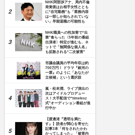
NHK阿部渉アナ、局内不倫
発覚後はお相手女性ととも
に“在宅勤務”も「業務内容
は一部しか知らされていな
い」早期退職の可能性も
NHK職員への性加害で“出
禁”食らった〈5年前の番組
出演者〉特定が進むも、ネ
ットで「無関係な個人名」
も拡散される“二次被害”
市議会議員の平均年収は約
700万円！ ドラマ『銀河の
一票』のように「あなたが
立候補」という選択肢
嵐・松本潤、ライブ演出の
次はアイドルプロデュー
ス！大手配信で“timelesz
式”オーディション番組が進
行中か
【渡邊渚『透明を満た
す』】読者が関心を寄せた
記事3本「何をされたかわ
かってしまった」「被害内