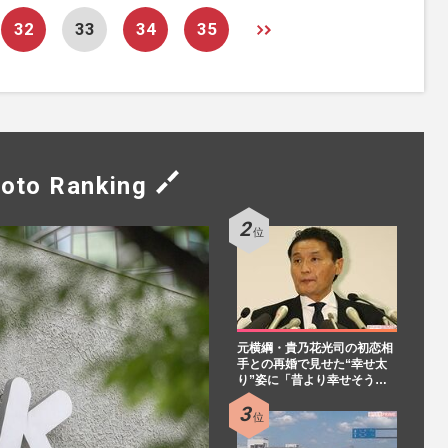
32
33
34
35
oto Ranking
元横綱・貴乃花光司の初恋相
手との再婚で見せた“幸せ太
り”姿に「昔より幸せそう…