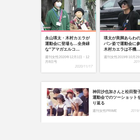
永山瑛太・木村カエラが
瑛太が美脚あらわ
運動会に登場も…全身緑
パン姿で運動会に
な“アマガエルコ…
木村カエラは不機
週刊女性2020年12月1日・12
週刊女性2019年10月2
月8日号
201
2020/11/17
神田沙也加さんと松田聖
運動会でのツーショット
り返る
週刊女性PRIME
2019/