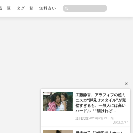
載一覧
タグ一覧
無料占い
×
工藤静香、アラフィフの超ミ
ニスカ“脚見せスタイル”が完
璧すぎるも、一般人には高い
ハードル「“細ければ…
週刊女性2023年2月21日号
2023/2/11