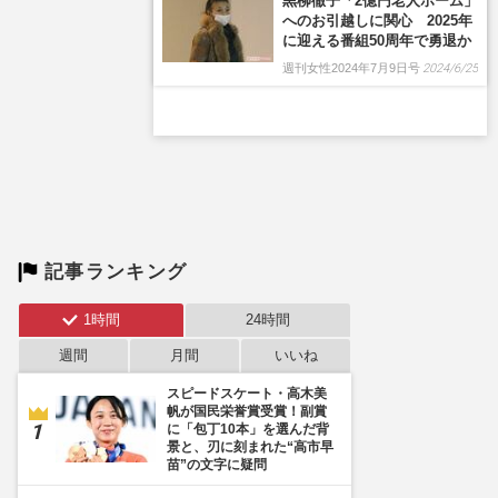
黒柳徹子「2億円老人ホーム」
へのお引越しに関心 2025年
に迎える番組50周年で勇退か
週刊女性2024年7月9日号
2024/6/25
記事ランキング
1時間
24時間
週間
月間
いいね
スピードスケート・高木美
帆が国民栄誉賞受賞！副賞
に「包丁10本」を選んだ背
景と、刃に刻まれた“高市早
苗”の文字に疑問