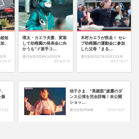
の超短
瑛太・カエラ夫妻、変装
木村カエラが疾走！ セレ
参加、
して幼稚園の発表会に向
ブ幼稚園の運動会に参加
…
かうも“ド派手コ…
した父母「まる…
9日号
週刊女性2019年3月5日号
週刊女性2017年10月31日号
9/10/17
2019/2/19
2017/10/17
子、
佳子さま、“美腹筋”披露のダ
を振
ンス公演を完全詳報！未公開
ショッ…
11/22
週刊女性PRIME
2019/10/21