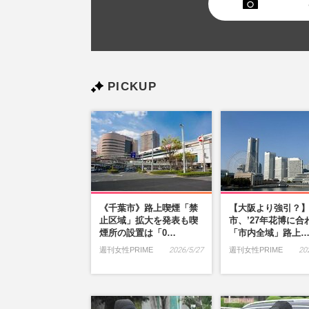
PICKUP
《千葉市》路上喫煙「禁
【大阪より強引？
止区域」拡大を発表も喫
市、’27年花博に合
煙所の設置は「0…
「市内全域」路上
週刊女性PRIME
2026/5/27
週刊女性PRIME
20