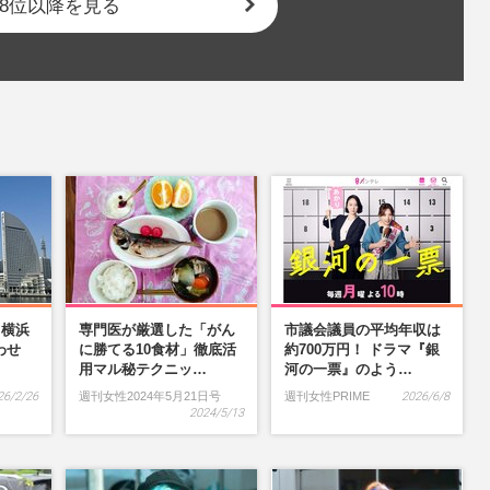
8位以降を見る
】横浜
専門医が厳選した「がん
市議会議員の平均年収は
わせ
に勝てる10食材」徹底活
約700万円！ ドラマ『銀
…
用マル秘テクニッ…
河の一票』のよう…
26/2/26
週刊女性2024年5月21日号
週刊女性PRIME
2026/6/8
2024/5/13