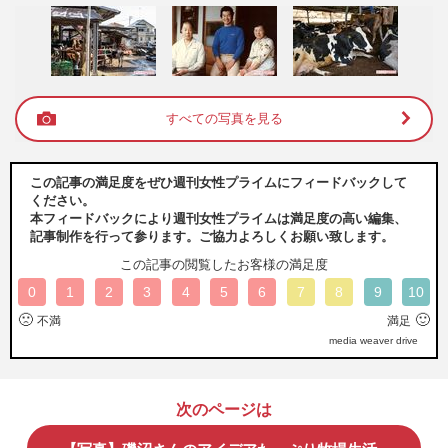
すべての写真を見る
この記事の満足度をぜひ週刊女性プライムにフィードバックして
ください。
本フィードバックにより週刊女性プライムは満足度の高い編集、
記事制作を行って参ります。ご協力よろしくお願い致します。
この記事の閲覧したお客様の満足度
0
1
2
3
4
5
6
7
8
9
10
🙁
🙂
不満
満足
media weaver drive
次のページは