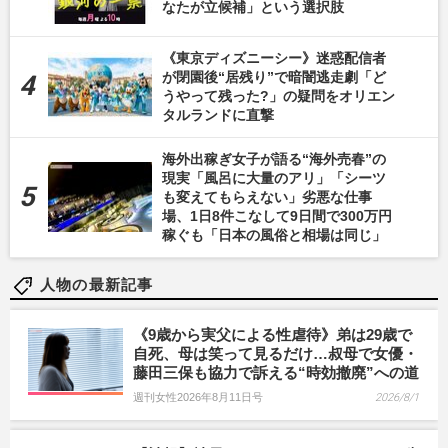
なたが立候補」という選択肢
《東京ディズニーシー》迷惑配信者
が閉園後“居残り”で暗闇逃走劇「ど
うやって残った?」の疑問をオリエン
タルランドに直撃
海外出稼ぎ女子が語る“海外売春”の
現実「風呂に大量のアリ」「シーツ
も変えてもらえない」劣悪な仕事
場、1日8件こなして9日間で300万円
稼ぐも「日本の風俗と相場は同じ」
人物の最新記事
《9歳から実父による性虐待》弟は29歳で
自死、母は笑って見るだけ…叔母で女優・
藤田三保も協力で訴える“時効撤廃”への道
週刊女性2026年8月11日号
2026/8/1