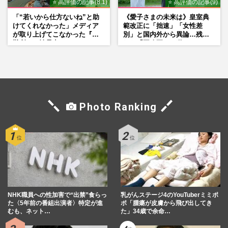
⭐ 高評価の記事(8.1)
⭐ 高評価の記事(9)
「“若いから仕方ないね”と助
《愛子さまの未来は》皇室典
けてくれなかった」メディア
範改正に「拙速」「女性差
が取り上げてこなかった『避
別」と国内外から異論…残さ
難所での性暴力』
れた「再改正」の道
Photo Ranking
NHK職員への性加害で“出禁”食らっ
乳がんステージ4のYouTuberミミポ
た〈5年前の番組出演者〉特定が進
ポ「腫瘍が皮膚から飛び出してき
むも、ネット…
た」34歳で余命…