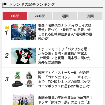
トレンドの記事ランキング
1時間
24時間
週間
月間
映画『名探偵コナン ハイウェイの堕
天使』近づく“上映終了”の足音、惜
しまれる山崎和佳奈さん“毛利蘭の最
後の姿”
くまモンそっくり「パクリかと思っ
たら公認」台湾・高雄熊が本家よ
り“可愛い”と反響、熊本県に聞いた
意外な交流関係
映画『トイ・ストーリー5』が絶好
調！「コナンにヨッシー、マイケル
まで」TOHOシネマズの高額ポップ
コーンボックスに思わぬ“落とし穴”
市議会議員の平均年収は約700万円！
ドラマ『銀河の一票』のように「あ