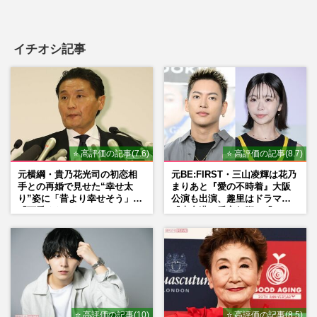
【訃報】社長からホームレス、そして62歳
で作家デビューの赤松利市、67年の衝撃人
生「私は“下級国民”。死…
イチオシ記事
週刊女性2023年11月7日号
2026/7/24
【訃報】作家・赤松利市さん70歳で逝去、
ホームレスを経て62歳でデビュー「私
は“下級国民”。死ぬまで差別…
週刊女性PRIME
2026/7/24
⭐ 高評価の記事(7.6)
⭐ 高評価の記事(8.7)
元横綱・貴乃花光司の初恋相
元BE:FIRST・三山凌輝は花乃
お片づけ習慣化コンサルタント・西崎彩智
手との再婚で見せた“幸せ太
まりあと『愛の不時着』大阪
り”姿に「昔より幸せそう」
公演も出演、趣里はドラマ
さん、〈モラハラ離婚・質屋通い〉経験の
「可愛くなった」とファンほ
『大空港』番宣行脚に「メン
主婦が「年商5億円」のカ…
っこり
タル強すぎ」の実情
週刊女性2026年7月28日・8月4日号
2026/7/21
『サンシャイン水族館』『竹島水族館』窮
地の水族館を救うプロデューサーが明かす
「年間12万人→48万人」V…
⭐ 高評価の記事(10)
⭐ 高評価の記事(8.5)
週刊女性2026年7月21日号
2026/7/11