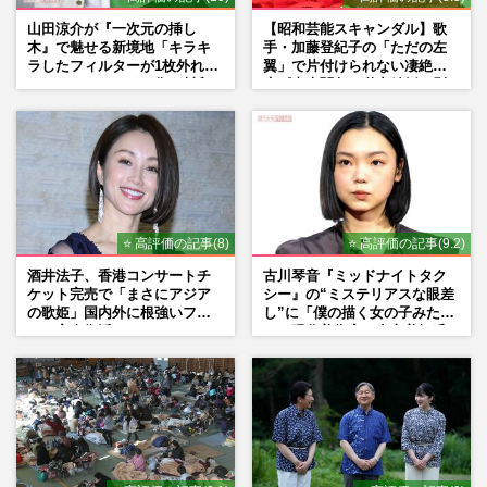
山田涼介が『一次元の挿し
【昭和芸能スキャンダル】歌
木』で魅せる新境地「キラキ
手・加藤登紀子の「ただの左
ラしたフィルターが1枚外れて
翼」で片付けられない凄絶半
くれたら」アイドル像を封印
生《東大闘争、獄中結婚、別
した覚悟
荘で内ゲバ事件》
⭐ 高評価の記事(8)
⭐ 高評価の記事(9.2)
酒井法子、香港コンサートチ
古川琴音『ミッドナイトタク
ケット完売で「まさにアジア
シー』の“ミステリアスな眼差
の歌姫」国内外に根強いファ
し”に「僕の描く女の子みた
ンで完全復活か
い」現代美術家・奈良美智氏
もSNSで“公認”