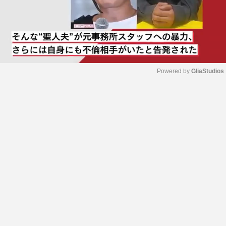
Powered by 
GliaStudios
M
u
t
e