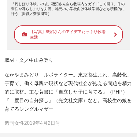
『乳しぼり体験』の後、磯沼さん自ら牧場内をガイドして回り、牛の
習性や暮らしぶりを力説。地元の小学校向け体験学習なども積極的に
行う（撮影／齋藤周造）
【写真】磯沼さんのアイデアたっぷり牧場
生活
取材・文／中山み登り
なかやまみどり ルポライター。東京都生まれ。高齢化、
子育て、働く母親の現状など現代社会が抱える問題を精力
的に取材。主な著書に『自立した子に育てる』（PHP）
『二度目の自分探し』（光文社文庫）など。高校生の娘を
育てるシングルマザー
週刊女性2019年4月2日号