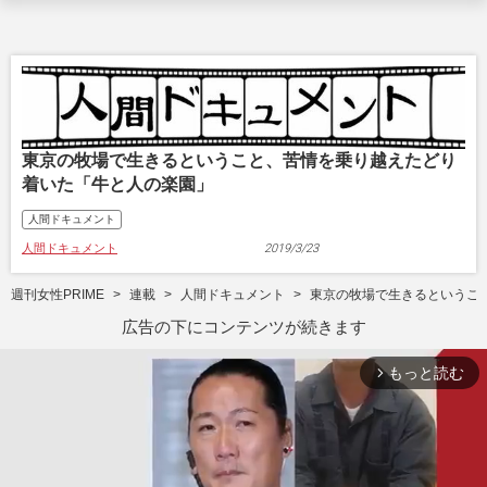
東京の牧場で生きるということ、苦情を乗り越えたどり
着いた「牛と人の楽園」
人間ドキュメント
人間ドキュメント
2019/3/23
週刊女性PRIME
連載
人間ドキュメント
東京の牧場で生きるというこ
広告の下にコンテンツが続きます
もっと読む
arrow_forward_ios