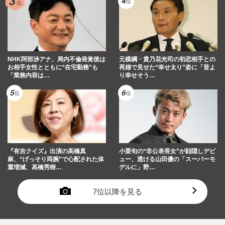
NHK阿部渉アナ、局内不倫発覚後は
元横綱・貴乃花光司の初恋相手との
お相手女性とともに“在宅勤務”も
再婚で見せた“幸せ太り”姿に「昔よ
「業務内容は…
り幸せそう…
『有吉クイズ』出演の高橋真
小栗旬の“非公表長女”が顔隠しデビ
麻、“げっそり両腕”で心配された体
ュー、透ける山田優の「スーパーモ
重増減、高橋秀樹…
デルに」野…
7位以降を見る