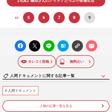
【写真】磯沼さんのアイデアたっぷり牧場生活
5
6
7
8
9
facebo
X ポス
LINE
はてな
コメン
ok い
ト
ブック
ト
いね
マーク
に追加
タレコミ投稿
無料占い
人間ドキュメントに関する記事一覧
《9歳から実父による性虐待》弟は29歳で
人間ドキュメント
自死、母は笑って見るだけ…叔母で女優・
藤田三保も協力で訴える“…
週刊女性2026年8月11日号
2026/8/1
人物の記事一覧を見る