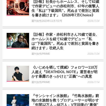
【訃報】社長からホームレス、そして62歳
で作家デビューの赤松利市、67年の衝撃人
生「私は“下級国民”。死ぬまで差別と貧困
を書き続けます」《2026年7月Choice》
週刊女性2023年11月7日号
2026/7/24
【訃報】作家・赤松利市さん70歳で逝去、
ホームレスを経て62歳でデビュー「私
は“下級国民”。死ぬまで差別と貧困を書き
続けます」壮絶人生
週刊女性PRIME
2026/7/24
《いじめを晒して撲滅》フォロワー110万
人超え『DEATHDOL NOTE』運営者が明
かす暴露のきっかけと“正義”への真意
週刊女性PRIME
2026/7/14
『サンシャイン水族館』『竹島水族館』窮
地の水族館を救うプロデューサーが明かす
「年間12万人→48万人」V字回復の“裏側”