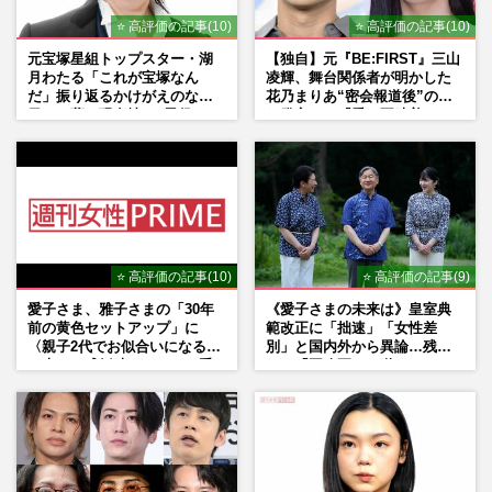
⭐ 高評価の記事(10)
⭐ 高評価の記事(10)
元宝塚星組トップスター・湖
【独自】元『BE:FIRST』三山
月わたる「これが宝塚なん
凌輝、舞台関係者が明かした
だ」振り返るかけがえのない
花乃まりあ“密会報道後”の呆
日々、夢の現在地と“男役”へ
れ発言と、『愛の不時着』の
の思い
劇場が答えた共演舞台の行方
⭐ 高評価の記事(10)
⭐ 高評価の記事(9)
愛子さま、雅子さまの「30年
《愛子さまの未来は》皇室典
前の黄色セットアップ」に
範改正に「拙速」「女性差
〈親子2代でお似合いになる〉
別」と国内外から異論…残さ
の声、ご成婚時のドレスも手
れた「再改正」の道
がけた森英恵さんとの絆