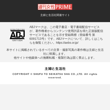
主婦と生活社関連サイト
ABJマークは、この電子書店・電子書籍配信サービス
が、著作権者からコンテンツ使用許諾を得た正規版配信
サービスであることを示す登録商標（登録番号 第
6091713号）です。ABJマークについて、詳しくはこち
らを御覧ください。
https://aebs.or.jp/
本サイトに掲載されているすべての⽂章・撮影写真の著作権は主婦と⽣活
社に帰属します。
他サイトや他媒体への無断転載・複製⾏為は固く禁⽌します。
COPYRIGHT © SHUFU TO SEIKATSU SHA CO.,LTD. All rights
reserved.