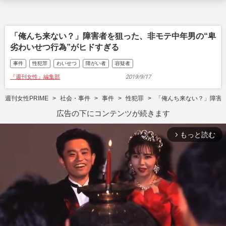
「俺んち来ない？」障害者を狙った、非モテ中年男の“卑
劣わいせつ行為”がヒドすぎる
事件
性犯罪
わいせつ
障がい者
容疑者
『週刊女性』編集部
2019/9/17
週刊女性PRIME
社会・事件
事件
性犯罪
「俺んち来ない？」障害者
広告の下にコンテンツが続きます
もっと読む
arrow_forward_ios