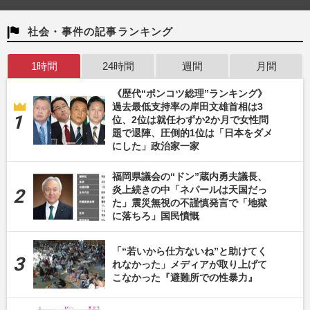
社会・事件の記事ランキング
1時間
24時間
週間
月間
《歴代“ポンコツ総理”ランキング》
過去最低支持率の岸田文雄首相は3
位、2位は就任わずか2か月で女性問
題で退陣、圧倒的1位は「日本をダメ
にした」政治家一家
福岡県議会の“ドン”蔵内勇夫議長、
炎上続きの中「ネパールは天国だっ
た」震災無視の不謹慎発言で「地獄
に落ちろ」国民憤慨
「“若いから仕方ないね”と助けてく
れなかった」メディアが取り上げて
こなかった『避難所での性暴力』