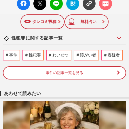
facebo
X ポス
LINE
はてな
コメン
ok い
ト
ブック
ト
いね
マーク
に追加
タレコミ投稿
無料占い
性犯罪に関する記事一覧
NHK職員の性被害問題「受信料払ってい
事件
性犯罪
わいせつ
障がい者
容疑者
るんだから…」出演者非公表の“逃げ腰姿
勢”で問われる公共放送の責…
週刊女性PRIME
2026/8/7
事件の記事一覧を見る
NHK職員への性加害騒動、番組出演者
X「飲酒のため記憶がない」言い訳が大炎
あわせて読みたい
上、ピークに達した不信感と二次…
週刊女性PRIME
2026/8/6
NHK職員への性加害で“出禁”食らった〈5
年前の番組出演者〉特定が進むも、ネット