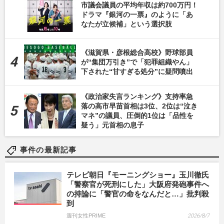
市議会議員の平均年収は約700万円！
ドラマ『銀河の一票』のように「あ
なたが立候補」という選択肢
《滋賀県・彦根総合高校》野球部員
が“集団万引き”で「犯罪組織やん」
下された“甘すぎる処分”に疑問噴出
《政治家失言ランキング》支持率急
落の高市早苗首相は3位、2位は“泣き
マネ”の議員、圧倒的1位は「品性を
疑う」元首相の息子
事件の最新記事
テレビ朝日『モーニングショー』玉川徹氏
「警察官が死刑にした」大阪府発砲事件へ
の持論に「警官の命をなんだと…」批判殺
到
週刊女性PRIME
2026/8/7