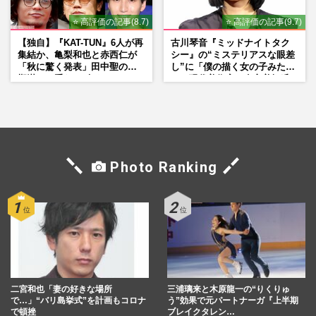
⭐ 高評価の記事(8.7)
⭐ 高評価の記事(9.7)
【独自】『KAT-TUN』6人が再
古川琴音『ミッドナイトタク
集結か、亀梨和也と赤西仁が
シー』の“ミステリアスな眼差
「秋に驚く発表」田中聖の刑
し”に「僕の描く女の子みた
期満了と重なる“匂わせ”では
い」現代美術家・奈良美智氏
ない理由
もSNSで“公認”
Photo Ranking
二宮和也「妻の好きな場所
三浦璃来と木原龍一の“りくりゅ
で…」“バリ島挙式”を計画もコロナ
う”効果で元パートナーガ『上半期
で頓挫
ブレイクタレン…