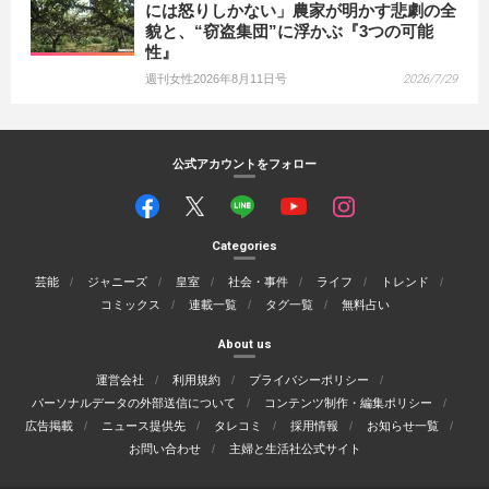
には怒りしかない」農家が明かす悲劇の全
貌と、“窃盗集団”に浮かぶ『3つの可能
性』
週刊女性2026年8月11日号
2026/7/29
公式アカウントをフォロー
Categories
芸能
ジャニーズ
皇室
社会・事件
ライフ
トレンド
コミックス
連載一覧
タグ一覧
無料占い
About us
運営会社
利用規約
プライバシーポリシー
パーソナルデータの外部送信について
コンテンツ制作・編集ポリシー
広告掲載
ニュース提供先
タレコミ
採用情報
お知らせ一覧
お問い合わせ
主婦と生活社公式サイト