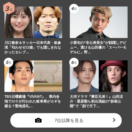
川口春奈＆サッカー日本代表・板倉
小栗旬の“非公表長女”が顔隠しデビ
滉「匂わせゼロ婚」でも隠しきれな
ュー、透ける山田優の「スーパーモ
かったセレブ…
デルに」野…
TBS日曜劇場『VIVANT』、県内各
大河ドラマ『豊臣兄弟！』山田涼
地でロケが行われた岐阜県がカギを
介・栗原類ら初出演組の“扮装公
握る？聖地巡礼…
開”で「顔で天下…
7位以降を見る