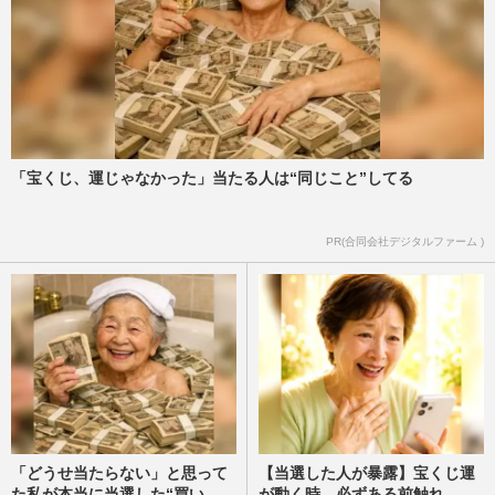
で「無関係な個人名」も拡…
週刊女性PRIME
2026/8/6
NHK職員が「番組出演者から性被害」報
告も放置の衝撃対応、中居正広と国分太一
の事例もNHKは「加害者を守る…
週刊女性PRIME
2026/8/5
「宝くじ、運じゃなかった」当たる人は“同じこと”してる
元ジャングルポケット・斉藤慎二、不同意
PR(合同会社デジタルファーム )
わいせつ等の裁判が8月に結審へ、2300万
円示談も拒否で強まる「実…
週刊女性2026年8月18日・25日号
2026/8/5
「どうせ当たらない」と思って
【当選した人が暴露】宝くじ運
た私が本当に当選した“買い
が動く時、必ずある前触れ