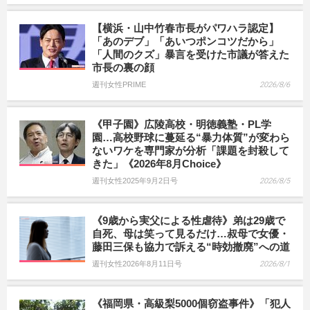
【横浜・山中竹春市長がパワハラ認定】
「あのデブ」「あいつポンコツだから」
「人間のクズ」暴言を受けた市議が答えた
市長の裏の顔
週刊女性PRIME
2026/8/6
《甲子園》広陵高校・明徳義塾・PL学
園…高校野球に蔓延る“暴力体質”が変わら
ないワケを専門家が分析「課題を封殺して
きた」《2026年8月Choice》
週刊女性2025年9月2日号
2026/8/5
《9歳から実父による性虐待》弟は29歳で
自死、母は笑って見るだけ…叔母で女優・
藤田三保も協力で訴える“時効撤廃”への道
週刊女性2026年8月11日号
2026/8/1
《福岡県・高級梨5000個窃盗事件》「犯人