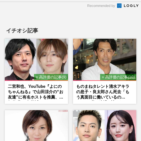
Recommended by
イチオシ記事
⭐ 高評価の記事(9)
⭐ 高評価の記事(10)
二宮和也、YouTube『よにの
ものまねタレント清水アキラ
ちゃんねる』で山田涼介の“お
の息子・良太郎さん死去「も
友達”に有名ホストを推薦、歌
う真面目に働いているの
舞伎町に“急接近”でファン
で」、2度の逮捕も諦めなかっ
「関わらないで！」
た芸能界“波乱に満ちた37年”