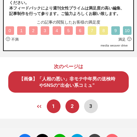
ください。
本フィードバックにより週刊女性プライムは満足度の高い編集、
記事制作を行って参ります。ご協力よろしくお願い致します。
この記事の閲覧したお客様の満足度
0
1
2
3
4
5
6
7
8
9
10
🙁
🙂
不満
満足
media weaver drive
次のページは
【画像】「人相の悪い」非モテ中年男の送検時
やSNSの“出会い系コミュ”
1
2
3