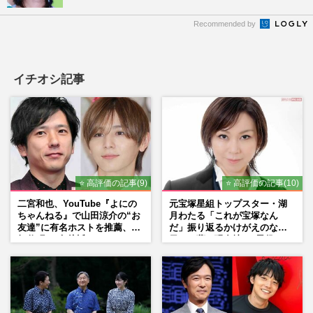
Recommended by
イチオシ記事
⭐ 高評価の記事(9)
⭐ 高評価の記事(10)
二宮和也、YouTube『よにの
元宝塚星組トップスター・湖
ちゃんねる』で山田涼介の“お
月わたる「これが宝塚なん
友達”に有名ホストを推薦、歌
だ」振り返るかけがえのない
舞伎町に“急接近”でファン
日々、夢の現在地と“男役”へ
「関わらないで！」
の思い