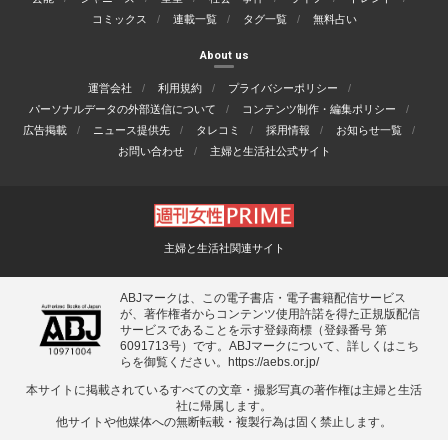
コミックス
連載一覧
タグ一覧
無料占い
About us
運営会社
利用規約
プライバシーポリシー
パーソナルデータの外部送信について
コンテンツ制作・編集ポリシー
広告掲載
ニュース提供先
タレコミ
採用情報
お知らせ一覧
お問い合わせ
主婦と生活社公式サイト
主婦と生活社関連サイト
ABJマークは、この電子書店・電子書籍配信サービス
が、著作権者からコンテンツ使用許諾を得た正規版配信
サービスであることを示す登録商標（登録番号 第
6091713号）です。ABJマークについて、詳しくはこち
らを御覧ください。
https://aebs.or.jp/
本サイトに掲載されているすべての⽂章・撮影写真の著作権は主婦と⽣活
社に帰属します。
他サイトや他媒体への無断転載・複製⾏為は固く禁⽌します。