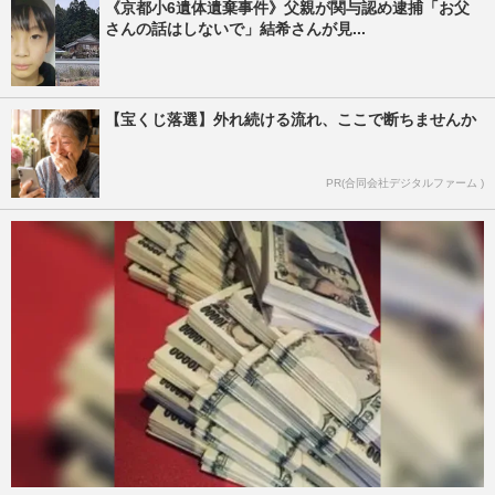
《京都小6遺体遺棄事件》父親が関与認め逮捕「お父
さんの話はしないで」結希さんが見...
【宝くじ落選】外れ続ける流れ、ここで断ちませんか
PR(合同会社デジタルファーム )