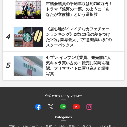
市議会議員の平均年収は約700万円！
ドラマ『銀河の一票』のように「あ
なたが立候補」という選択肢
《居心地がイマイチなカフェチェー
ンランキング》2位に3倍の差をつけ
た1位は業界最大手で“意識高い系”の
スターバックス
セブン-イレブン従業員、発売前に人
気キャラ買い占め・転売に関与を確
認、フリマサイトに写り込んだ証拠
写真
公式アカウントをフォロー
Categories
芸能
ジャニーズ
皇室
社会・事件
ライフ
トレンド