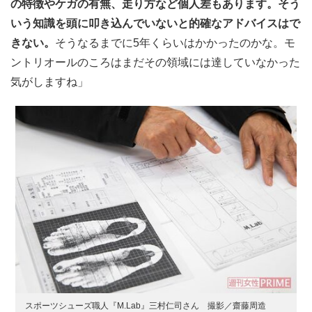
の特徴やケガの有無、走り方など個人差もあります。そう
いう知識を頭に叩き込んでいないと的確なアドバイスはで
きない。
そうなるまでに5年くらいはかかったのかな。モ
ントリオールのころはまだその領域には達していなかった
気がしますね」
スポーツシューズ職人『M.Lab』三村仁司さん 撮影／齋藤周造