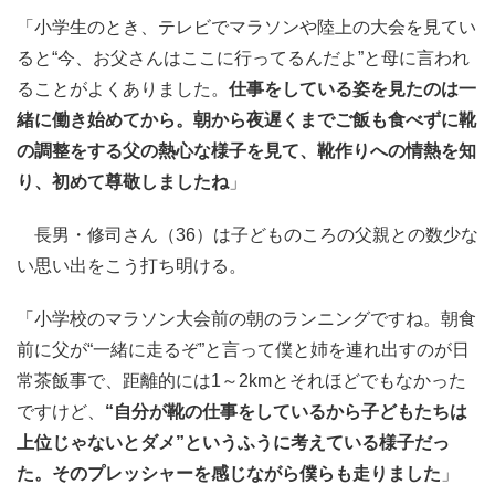
「小学生のとき、テレビでマラソンや陸上の大会を見てい
ると“今、お父さんはここに行ってるんだよ”と母に言われ
ることがよくありました。
仕事をしている姿を見たのは一
緒に働き始めてから。朝から夜遅くまでご飯も食べずに靴
の調整をする父の熱心な様子を見て、靴作りへの情熱を知
り、初めて尊敬しましたね
」
長男・修司さん（36）は子どものころの父親との数少な
い思い出をこう打ち明ける。
「小学校のマラソン大会前の朝のランニングですね。朝食
前に父が“一緒に走るぞ”と言って僕と姉を連れ出すのが日
常茶飯事で、距離的には1～2kmとそれほどでもなかった
ですけど、
“自分が靴の仕事をしているから子どもたちは
上位じゃないとダメ”というふうに考えている様子だっ
た。そのプレッシャーを感じながら僕らも走りました
」