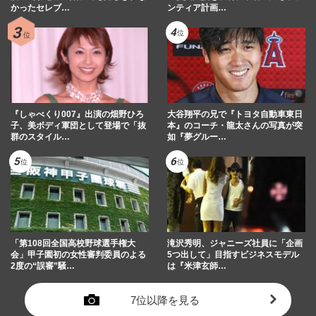
かったセレブ…
ンティア計画…
『しゃべくり007』出演の畑野ひろ
大谷翔平の兄で『トヨタ自動車東日
子、美ボディ軍団として登場で「抜
本』のコーチ・龍太さんの写真が突
群のスタイル…
如『夢グルー…
「第108回全国高校野球選手権大
滝沢秀明、ジャニーズ社員に「企画
会」甲子園初の女性審判委員のよる
5つ出して」目指すビジネスモデル
2度の“誤審”騒…
は『米津玄師…
7位以降を見る