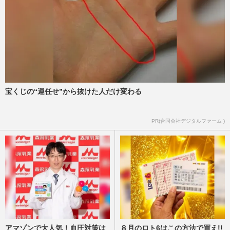
週刊女性2023年11月7日号
2026/7/24
【訃報】作家・赤松利市さん70歳で逝去、
ホームレスを経て62歳でデビュー「私
は“下級国民”。死ぬまで差別…
週刊女性PRIME
2026/7/24
宝くじの“運任せ”から抜けた人だけ変わる
お片づけ習慣化コンサルタント・西崎彩智
さん、〈モラハラ離婚・質屋通い〉経験の
主婦が「年商5億円」のカ…
PR(合同会社デジタルファーム )
週刊女性2026年7月28日・8月4日号
2026/7/21
アマゾンで大人気！血圧対策は
８月のロト6はこの方法で買え!!