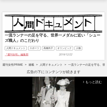
一流ランナーの足を守る、世界一メダルに近い「シュー
ズ職人」のこだわり
人間ドキュメント
スポーツ
高橋尚子
オリンピック
人物
『週刊女性』編集部
2019/12/22
週刊女性PRIME
連載
人間ドキュメント
一流ランナーの足を守る、世
広告の下にコンテンツが続きます
もっと読む
arrow_forward_ios