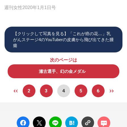
週刊女性2020年1月1日号
【クリックして写真を見る】「これが癌の花…」乳
がんステージ4のYouTuberの皮膚から飛び出てきた腫
瘍
次のページは
瀬古選手、幻の金メダル
2
3
4
5
6
facebo
X ポス
LINE
はてな
コメン
ok い
ト
ブック
ト