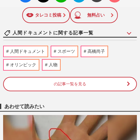
いね
マーク
に追加
タレコミ投稿
無料占い
人間ドキュメントに関する記事一覧
元宝塚星組トップスター・湖月わたる「こ
人間ドキュメント
スポーツ
高橋尚子
れが宝塚なんだ」振り返るかけがえのない
日々、夢の現在地と“男役…
オリンピック
人物
週刊女性2026年8月18日・25日号
2026/8/8
の記事一覧を見る
《9歳から実父による性虐待》弟は29歳で
自死、母は笑って見るだけ…叔母で女優・
藤田三保も協力で訴える“…
週刊女性2026年8月11日号
2026/8/1
あわせて読みたい
【訃報】社長からホームレス、そして62歳
で作家デビューの赤松利市、67年の衝撃人
生「私は“下級国民”。死…