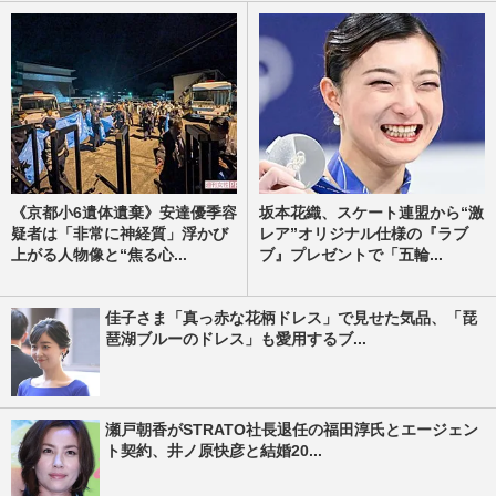
《京都小6遺体遺棄》安達優季容
坂本花織、スケート連盟から“激
疑者は「非常に神経質」浮かび
レア”オリジナル仕様の『ラブ
上がる人物像と“焦る心...
ブ』プレゼントで「五輪...
佳子さま「真っ赤な花柄ドレス」で見せた気品、「琵
琶湖ブルーのドレス」も愛用するブ...
瀬戸朝香がSTRATO社長退任の福田淳氏とエージェン
ト契約、井ノ原快彦と結婚20...