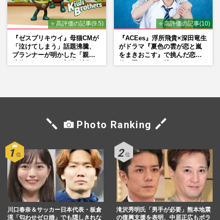
⭐ 高評価の記事(9.5)
⭐ 高評価の記事(10)
『ゼスプリキウイ』母猫CMが
『ACEes』浮所飛貴×深田竜生
「泣けてしまう」話題沸騰、
がドラマ『夏色の雲が恋と嵐
プランナーが明かした「親に
をまきおこす』で挑んだ恋人
連絡したくなる」制作秘話
役、照れながら挑んだキュン
シーン秘話
Photo Ranking
川口春奈＆サッカー日本代表・板倉
滝沢秀明氏「男手が必要」熊本地震
滉「匂わせゼロ婚」でも隠しきれな
の復興支援を表明、中居正広もボラ