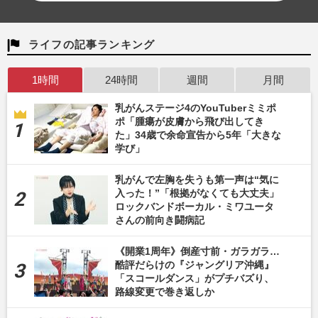
ライフの記事ランキング
1時間
24時間
週間
月間
乳がんステージ4のYouTuberミミポ
ポ「腫瘍が皮膚から飛び出してき
た」34歳で余命宣告から5年「大きな
学び」
乳がんで左胸を失うも第一声は“気に
入った！”「根拠がなくても大丈夫」
ロックバンドボーカル・ミワユータ
さんの前向き闘病記
《開業1周年》倒産寸前・ガラガラ…
酷評だらけの『ジャングリア沖縄』
「スコールダンス」がプチバズり、
路線変更で巻き返しか