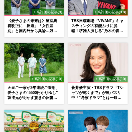
⭐ 高評価の記事(9)
⭐ 高評価の記事(9.8)
《愛子さまの未来は》皇室典
TBS日曜劇場『VIVANT』キャ
範改正に「拙速」「女性差
スティングの有能ぶりに脱
別」と国内外から異論…残さ
帽！堺雅人演じる“乃木の青年
れた「再改正」の道
期”役は、そっくり説根強い
Mr.Children桜井和寿のバンド
マン長男・櫻井海音だった
⭐ 高評価の記事(10)
⭐ 高評価の記事(10)
天皇ご一家が2年連続ご着用、
蒼井優主演・TBSドラマ『Tシ
愛子さまの“5500円かりゆし”
ャツが乾くまで』が激バズリ
製造元が明かす驚きの反響
中「“考察ドラマ”とは一線を
「まさかうちの商品とは…」
画している」散りばめられた
伏線よりも大事な要素