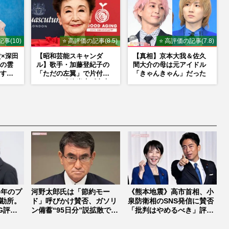
事(10)
⭐ 高評価の記事(8.5)
⭐ 高評価の記事(7.8)
貴×深田
【昭和芸能スキャンダ
【真相】京本大我＆佐久
の雲
ル】歌手・加藤登紀子の
間大介の母は元アイドル
す』
「ただの左翼」で片付け
「きゃんきゃん」だった
れな
られない凄絶半生《東大
ーン
闘争、獄中結婚、別荘で
内ゲバ事件》
5年のプ
河野太郎氏は「節約モー
《熊本地震》高市首相、小
勘所。
ド」呼びかけ賛否、ガソリ
泉防衛相のSNS発信に賛否
G評
ン備蓄“95日分”説拡散で
「批判はやめるべき」評価
「海外と...
真っ二...