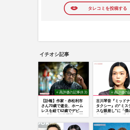
タレコミを投稿する
イチオシ記事
⭐ 高評価の記事(8.3)
⭐ 高評価の記
【訃報】作家・赤松利市
古川琴音『ミッドナ
さん70歳で逝去、ホーム
タクシー』の“ミス
レスを経て62歳でデビュ
スな眼差し”に「僕
ー「私は“下級国民”。死
女の子みたい」現代
ぬまで差別と貧困を書き
家・奈良美智氏もS
続けます」壮絶人生
で“公認”