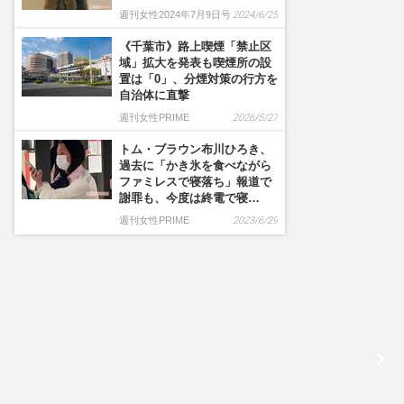
週刊女性2024年7月9日号
2024/6/25
《千葉市》路上喫煙「禁止区
域」拡大を発表も喫煙所の設
置は「0」、分煙対策の行方を
自治体に直撃
週刊女性PRIME
2026/5/27
トム・ブラウン布川ひろき、
過去に「かき氷を食べながら
ファミレスで寝落ち」報道で
謝罪も、今度は終電で寝…
週刊女性PRIME
2023/6/29