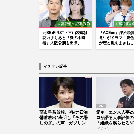
⭐ 高評価の記事(8.7)
⭐ 高評価の記
元BE:FIRST・三山凌輝は
『ACEes』浮所飛
花乃まりあと『愛の不時
竜生がドラマ『夏色
着』大阪公演も出演、趣
が恋と嵐をまきおこ
里はドラマ『大空港』番
で挑んだ恋人役、照
宣行脚に「メンタル強す
がら挑んだキュンシ
ぎ」の実情
秘話
イチオシ記事
高市早苗首相、初の“石油
元キーエンス人事2
備蓄放出”表明も「その場
ロが語る人事評価の
しのぎ」の声…ガソリンス
「組織を腐らせるN
タンドに...
価」とは...
ビズヒント