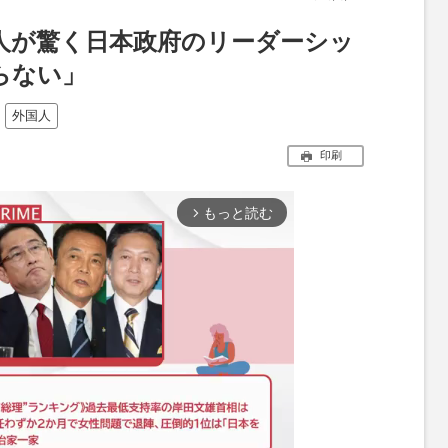
人が驚く日本政府のリーダーシッ
らない」
外国人
印刷
もっと読む
arrow_forward_ios