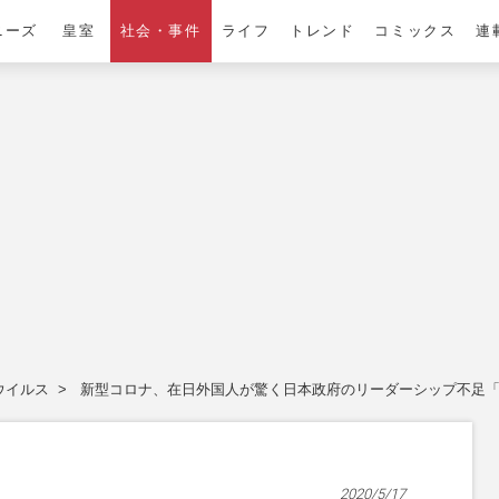
ニーズ
皇室
社会・事件
ライフ
トレンド
コミックス
連
ウイルス
新型コロナ、在日外国人が驚く日本政府のリーダーシップ不足
2020/5/17