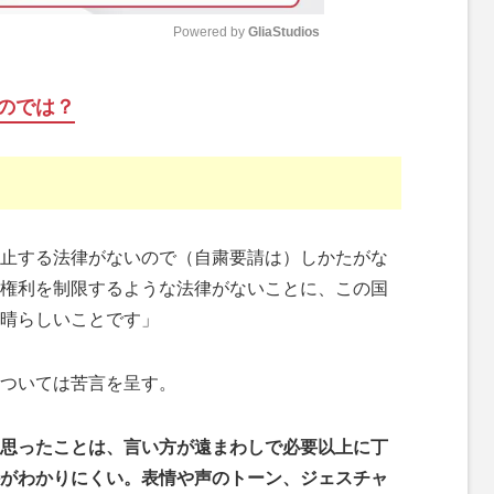
Powered by 
GliaStudios
M
のでは？
u
t
e
止する法律がないので（自粛要請は）しかたがな
権利を制限するような法律がないことに、この国
晴らしいことです」
ついては苦言を呈す。
思ったことは、言い方が遠まわしで必要以上に丁
がわかりにくい。表情や声のトーン、ジェスチャ