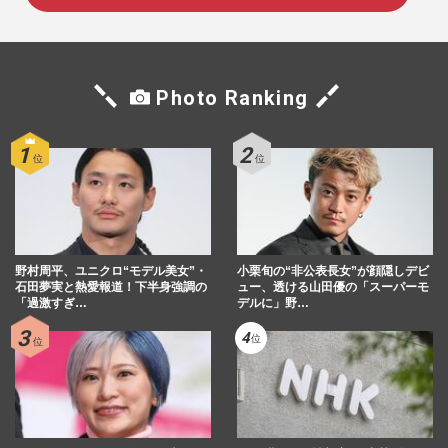
Photo Ranking
野村周平、ユニクロ“モデル美女”・
小栗旬の“非公表長女”が顔隠しデビ
石田夢実と熱愛報道！下半身強調の
ュー、透ける山田優の「スーパーモ
「過激すぎ…
デルに」野…