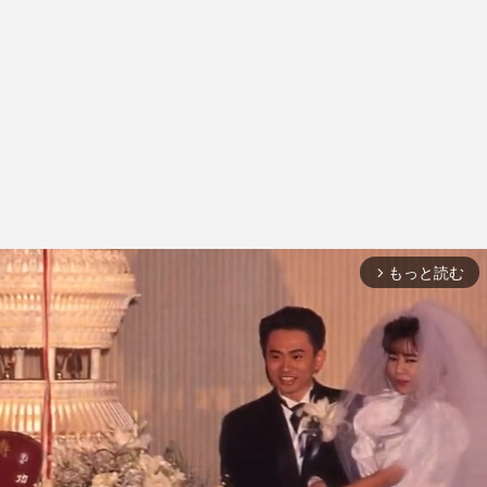
もっと読む
arrow_forward_ios