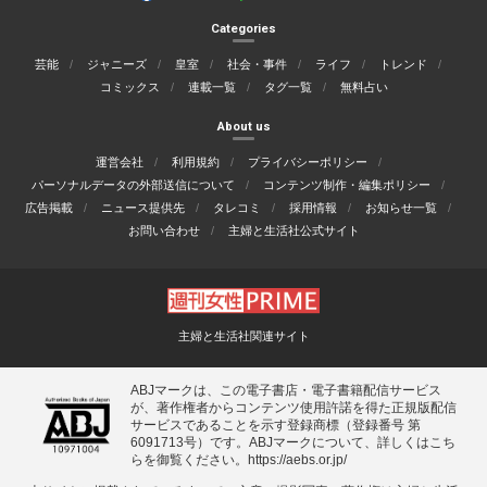
Categories
芸能
ジャニーズ
皇室
社会・事件
ライフ
トレンド
コミックス
連載一覧
タグ一覧
無料占い
About us
運営会社
利用規約
プライバシーポリシー
パーソナルデータの外部送信について
コンテンツ制作・編集ポリシー
広告掲載
ニュース提供先
タレコミ
採用情報
お知らせ一覧
お問い合わせ
主婦と生活社公式サイト
主婦と生活社関連サイト
ABJマークは、この電子書店・電子書籍配信サービス
が、著作権者からコンテンツ使用許諾を得た正規版配信
サービスであることを示す登録商標（登録番号 第
6091713号）です。ABJマークについて、詳しくはこち
らを御覧ください。
https://aebs.or.jp/