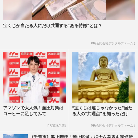
宝くじが当たる人にだけ共通する“ある特徴”とは？
PR(合同会社デジタルファーム )
アマゾンで大人気！血圧対策は
“宝くじは運じゃなかった”当た
コーヒーに足してみて
る人の“共通点”を知っただけ
PR(森永乳業)
PR(合同会社デジタルファーム )
《千葉市》路上喫煙「禁止区域」拡大を発表も喫煙所