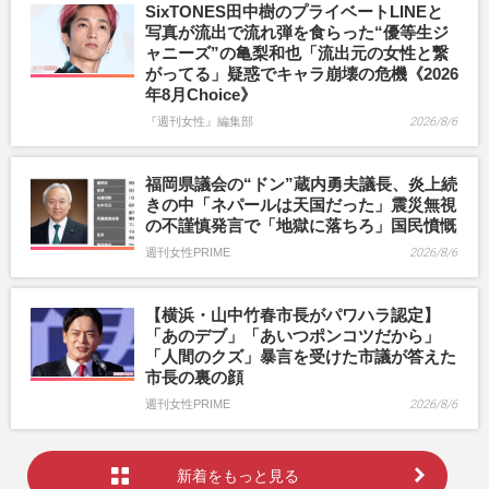
SixTONES田中樹のプライベートLINEと
写真が流出で流れ弾を食らった“優等生ジ
ャニーズ”の亀梨和也「流出元の女性と繋
がってる」疑惑でキャラ崩壊の危機《2026
年8月Choice》
『週刊女性』編集部
2026/8/6
福岡県議会の“ドン”蔵内勇夫議長、炎上続
きの中「ネパールは天国だった」震災無視
の不謹慎発言で「地獄に落ちろ」国民憤慨
週刊女性PRIME
2026/8/6
【横浜・山中竹春市長がパワハラ認定】
「あのデブ」「あいつポンコツだから」
「人間のクズ」暴言を受けた市議が答えた
市長の裏の顔
週刊女性PRIME
2026/8/6
新着をもっと見る