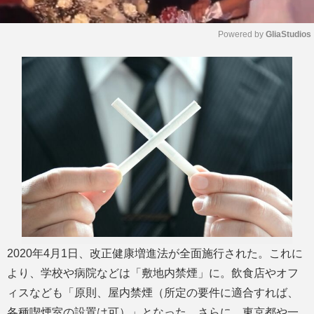
Powered by 
GliaStudios
M
u
t
e
2020年4月1日、改正健康増進法が全面施行された。これに
より、学校や病院などは「敷地内禁煙」に。飲食店やオフ
ィスなども「原則、屋内禁煙（所定の要件に適合すれば、
各種喫煙室の設置は可）」となった。さらに、東京都や一