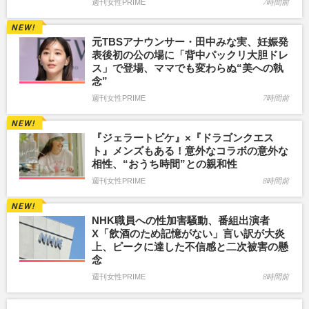
週刊女性PRIME
7時間前
元TBSアナウンサー・田中みな実、妊娠発
表後初の公の場に「背中パックリ大胆ドレ
ス」で登場、ママでも変わらぬ“美への執
念”
週刊女性PRIME
7時間前
『ジェラートピケ』×『ドラゴンクエス
ト』メンズもある！意外なコラボの意外な
相性、“おうち時間”との親和性
週刊女性PRIME
8時間前
NHK職員への性加害騒動、番組出演者
X「飲酒のため記憶がない」言い訳が大炎
上、ピークに達した不信感と二次被害の懸
念
週刊女性PRIME
8時間前