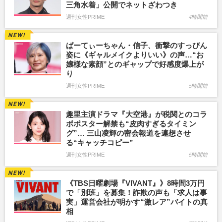
三角水着」公開でネットざわつき
週刊女性PRIME
4時間前
ぱーてぃーちゃん・信子、衝撃のすっぴん
姿に《ギャルメイクよりいい》の声…“お
嬢様な素顔”とのギャップで好感度爆上が
り
週刊女性PRIME
5時間前
趣里主演ドラマ『大空港』が税関とのコラ
ボポスター解禁も“皮肉すぎるタイミン
グ”… 三山凌輝の密会報道を連想させ
る“キャッチコピー”
週刊女性PRIME
6時間前
《TBS日曜劇場『VIVANT』》8時間3万円
で「別班」を募集！詐欺の声も「求人は事
実」運営会社が明かす“激レア”バイトの真
相