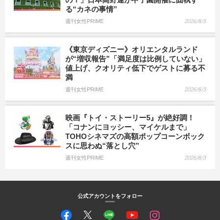
る“カネの事情”
週刊女性PRIME
2026/8/5
《東京ディズニー》オリエンタルランド
が“増収報告”「満足度は比例していない」
値上げ、クオリティ低下でゲストに募る不
満
週刊女性PRIME
2026/8/3
映画『トイ・ストーリー5』が絶好調！
「コナンにヨッシー、マイケルまで」
TOHOシネマズの高額ポップコーンボック
スに思わぬ“落とし穴”
週刊女性PRIME
2026/8/3
公式アカウントをフォロー