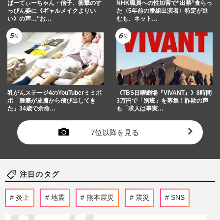
ぱーてぃーちゃん・信子、衝撃のす
NHK職員への性加害で“出禁”食らっ
っぴん姿に《ギャルメイクよりい
た〈5年前の番組出演者〉特定が進
い》の声…“お…
むも、ネット…
乳がんステージ4のYouTuberミミポ
《TBS日曜劇場『VIVANT』》8時間
ポ「腫瘍が皮膚から飛び出してき
3万円で「別班」を募集！詐欺の声
た」34歳で余命…
も「求人は事実…
7位以降を見る
注目のタグ
炎上
地震
熊本震災
震災
SNS