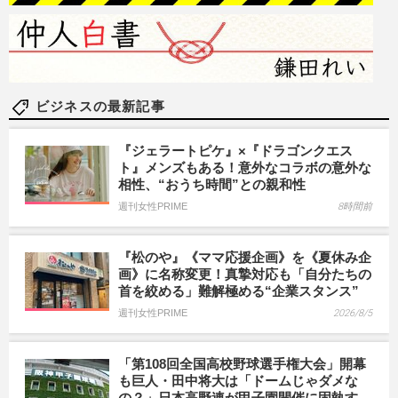
ビジネスの最新記事
『ジェラートピケ』×『ドラゴンクエス
ト』メンズもある！意外なコラボの意外な
相性、“おうち時間”との親和性
週刊女性PRIME
8時間前
『松のや』《ママ応援企画》を《夏休み企
画》に名称変更！真摯対応も「自分たちの
首を絞める」難解極める“企業スタンス”
週刊女性PRIME
2026/8/5
「第108回全国高校野球選手権大会」開幕
も巨人・田中将大は「ドームじゃダメな
の？」日本高野連が甲子園開催に固執す