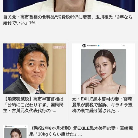
自民党・高市首相の食料品“消費税0%”に暗雲、玉川徹氏「2年なら
給付でいい」1%...
【消費税減税】高市早苗首相は
元・EXILE黒木啓司の妻・宮崎
「公約にこだわりすぎ」国民民
麗果が脱税で起訴、キラキラ投
主・古川元久代表代行の“...
稿の裏で繰り返された...
《懲役2年6か月求刑》元EXILE黒木啓司の妻・宮崎麗
果「10kgくらい痩せた」...