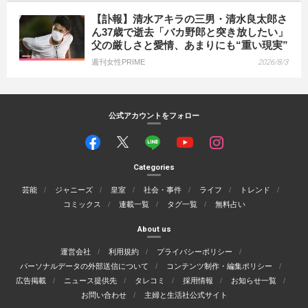
【訃報】清水アキラの三男・清水良太郎さ
ん37歳で逝去「バカ野郎と突き放したい」
父の厳しさと愛情、あまりにも“重い現実”
週刊女性PRIME
2026/8/3
公式アカウントをフォロー
Categories
芸能
ジャニーズ
皇室
社会・事件
ライフ
トレンド
コミックス
連載一覧
タグ一覧
無料占い
About us
運営会社
利用規約
プライバシーポリシー
パーソナルデータの外部送信について
コンテンツ制作・編集ポリシー
広告掲載
ニュース提供先
タレコミ
採用情報
お知らせ一覧
お問い合わせ
主婦と生活社公式サイト