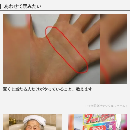
が「70代くらいに見える」衝撃のビジュア
あわせて読みたい
ル変化に驚きの声殺到
週刊女性PRIME
2025/8/17
佐々木希が“多目的トイレ不倫”の渡部建と
離婚しなかった“本当の理由”に視聴者感涙
「子どもが将来知った…
週刊女性PRIME
2025/7/3
『DayDay.』「チャンネル変える」新アイ
ドルオーディション企画に視聴者コリゴ
リ、韓国推しの危うさ
週刊女性PRIME
2025/3/28
宝くじ当たる人だけがやっていること、教えます
源田壮亮 比較される渡部建の“多目的不
PR(合同会社デジタルファーム )
倫”「衛藤美彩と佐々木希」美人妻の共通
点も決定的に異なる“要素…
週刊女性PRIME
2024/12/28