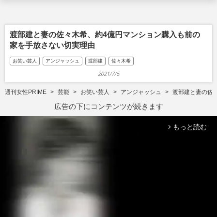
渡部建と妻の佐々木希、約4億円マンション購入も前の
家を手放さない切実理由
お笑い芸人
アンジャッシュ
渡部建
佐々木希
2021/7/5
週刊女性PRIME
芸能
お笑い芸人
アンジャッシュ
渡部建と妻の佐
広告の下にコンテンツが続きます
もっと読む
arrow_forward_ios