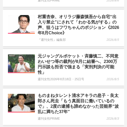
週刊女性PRIME
2026/8/6
村重杏奈、オリラジ藤森慎吾から自宅“出
入り禁止”にされて「わかる気がする」の
声、狙うはフワちゃんのポジション《2026
年8月Choice》
『週刊女性』編集部
2026/8/5
元ジャングルポケット・斉藤慎二、不同意
わいせつ等の裁判が8月に結審へ、2300万
円示談も拒否で強まる「実刑判決の可能
性」
週刊女性2026年8月18日・25日号
2026/8/5
ものまねタレント清水アキラの息子・良太
郎さん死去「もう真面目に働いているの
で」、2度の逮捕も諦めなかった芸能界“波
乱に満ちた37年”
週刊女性PRIME
2026/8/3