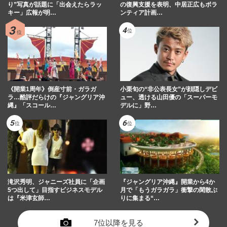
り”写真が話題に「出会えたらラッ
の復興支援を表明、中居正広もボラ
キー」広報が明…
ンティア計画…
《開業1周年》倒産寸前・ガラガ
小栗旬の“非公表長女”が顔隠しデビ
ラ…酷評だらけの『ジャングリア沖
ュー、透ける山田優の「スーパーモ
縄』「スコール…
デルに」野…
滝沢秀明、ジャニーズ社員に「企画
『ジャングリア沖縄』開業から4か
5つ出して」目指すビジネスモデル
月で「もうガラガラ」衝撃の閑散ぶ
は『米津玄師…
りに集まる“…
7位以降を見る