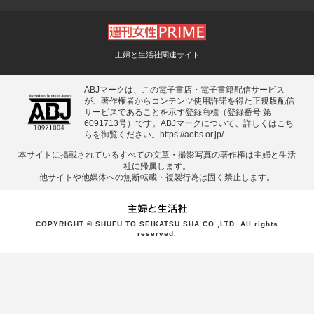
主婦と生活社関連サイト
ABJマークは、この電子書店・電子書籍配信サービス
が、著作権者からコンテンツ使用許諾を得た正規版配信
サービスであることを示す登録商標（登録番号 第
6091713号）です。ABJマークについて、詳しくはこち
らを御覧ください。
https://aebs.or.jp/
本サイトに掲載されているすべての⽂章・撮影写真の著作権は主婦と⽣活
社に帰属します。
他サイトや他媒体への無断転載・複製⾏為は固く禁⽌します。
COPYRIGHT © SHUFU TO SEIKATSU SHA CO.,LTD. All rights
reserved.