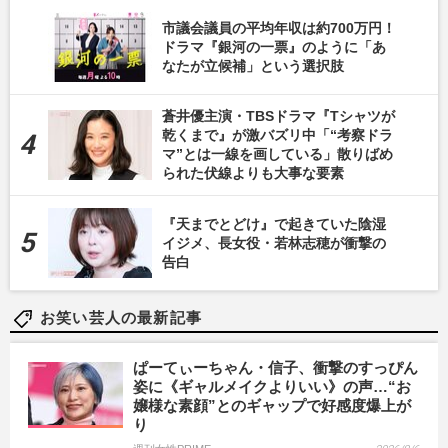
市議会議員の平均年収は約700万円！
ドラマ『銀河の一票』のように「あ
なたが立候補」という選択肢
蒼井優主演・TBSドラマ『Tシャツが
乾くまで』が激バズリ中「“考察ドラ
マ”とは一線を画している」散りばめ
られた伏線よりも大事な要素
『天までとどけ』で起きていた陰湿
イジメ、長女役・若林志穂が衝撃の
告白
お笑い芸人の最新記事
ぱーてぃーちゃん・信子、衝撃のすっぴん
姿に《ギャルメイクよりいい》の声…“お
嬢様な素顔”とのギャップで好感度爆上が
り