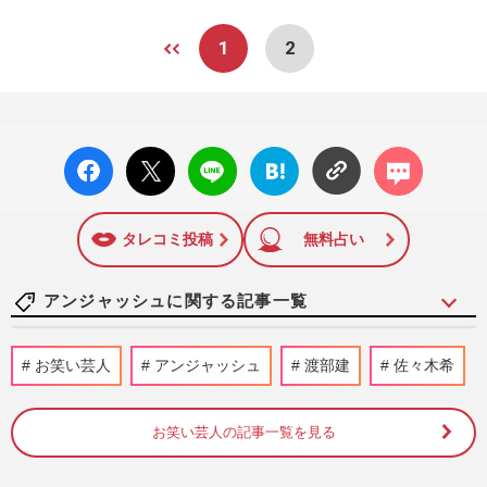
1
2
facebo
X ポス
LINE
はてな
コメン
ok い
ト
ブック
ト
いね
マーク
に追加
タレコミ投稿
無料占い
アンジャッシュに関する記事一覧
《芸能編》平成＆令和の「ムカついた」会
お笑い芸人
アンジャッシュ
渡部建
佐々木希
見TOP10！中森明菜＆近藤真彦を抑えた、
国分太一・中居正広の“今…
週刊女性2025年12月30日号
2025/12/22
お笑い芸人の記事一覧を見る
渡部建、“サブスク勧誘配信”で見せた近影