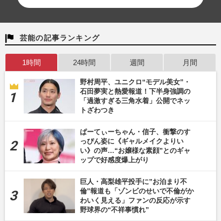
芸能の記事ランキング
1時間
24時間
週間
月間
野村周平、ユニクロ“モデル美女”・
石田夢実と熱愛報道！下半身強調の
「過激すぎる三角水着」公開でネッ
トざわつき
ぱーてぃーちゃん・信子、衝撃のす
っぴん姿に《ギャルメイクよりい
い》の声…“お嬢様な素顔”とのギャ
ップで好感度爆上がり
巨人・高梨雄平投手に”お泊まり不
倫”報道も「ゾンビのせいで不倫がか
わいく見える」ファンの反応が示す
野球界の“不祥事慣れ”