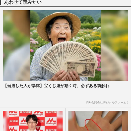
死ぬか」検索で逮捕の看護師・古川美由紀
あわせて読みたい
容疑者、周囲が明かした『…
週刊女性PRIME
2026/7/28
突然の脳損傷で“余命2、3日”宣告から10
年…重度障害の息子と母がともに歩んだ壮
絶10年
週刊女性2026年4月28日・5月5日号
2026/4/25
『ミヤネ屋』宮根誠司、ろれつ回らない弁
護士に駆け寄り介抱…晩節汚す前に視聴者
から絶賛の声
週刊女性PRIME
2026/4/17
【当選した人が暴露】宝くじ運が動く時、必ずある前触れ
フリーアナ・野村邦丸さん、ステージ3腎
PR(合同会社デジタルファーム )
臓がんで摘出手術も「2週間で仕事復帰」
語った“正しく怖がる”大切…
週刊女性2026年4月21日号
2026/4/12