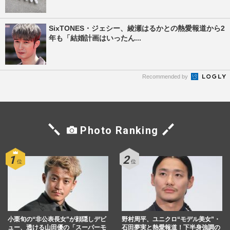
SixTONES・ジェシー、綾瀬はるかとの熱愛報道から2
年も「結婚計画はいったん...
Recommended by
Photo Ranking
小栗旬の“非公表長女”が顔隠しデビ
野村周平、ユニクロ“モデル美女”・
ュー、透ける山田優の「スーパーモ
石田夢実と熱愛報道！下半身強調の