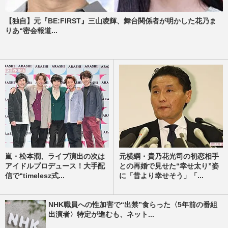
【独自】元『BE:FIRST』三山凌輝、舞台関係者が明かした花乃ま
りあ“密会報道...
嵐・松本潤、ライブ演出の次は
元横綱・貴乃花光司の初恋相手
アイドルプロデュース！大手配
との再婚で見せた“幸せ太り”姿
信で“timelesz式...
に「昔より幸せそう」「...
NHK職員への性加害で“出禁”食らった〈5年前の番組
出演者〉特定が進むも、ネット...