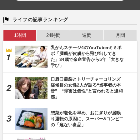
ライフの記事ランキング
1時間
24時間
週間
月間
乳がんステージ4のYouTuberミミポ
ポ「腫瘍が皮膚から飛び出してき
た」34歳で余命宣告から5年「大きな
学び」
口唇口蓋裂とトリーチャーコリンズ
症候群の女性2人が語る“当事者の本
音”「“障害は個性”と言われると違和
感」
惣菜が老化を早め、おにぎりが居眠
り運転の原因に、スーパー&コンビニ
の「危ない食品」