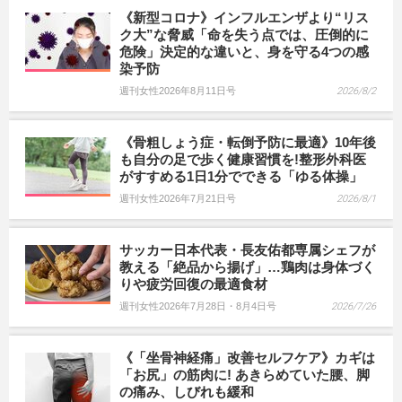
《新型コロナ》インフルエンザより“リス
ク大”な脅威「命を失う点では、圧倒的に
危険」決定的な違いと、身を守る4つの感
染予防
週刊女性2026年8月11日号
2026/8/2
《骨粗しょう症・転倒予防に最適》10年後
も自分の足で歩く健康習慣を!整形外科医
がすすめる1日1分でできる「ゆる体操」
週刊女性2026年7月21日号
2026/8/1
サッカー日本代表・長友佑都専属シェフが
教える「絶品から揚げ」…鶏肉は身体づく
りや疲労回復の最適食材
週刊女性2026年7月28日・8月4日号
2026/7/26
《「坐骨神経痛」改善セルフケア》カギは
「お尻」の筋肉に! あきらめていた腰、脚
の痛み、しびれも緩和