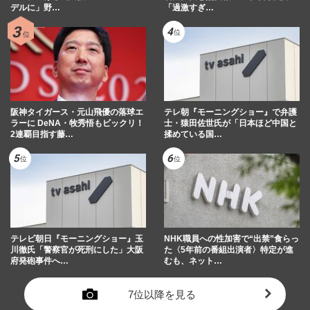
デルに」野…
「過激すぎ…
阪神タイガース・元山飛優の落球エ
テレ朝『モーニングショー』で弁護
ラーに DeNA・牧秀悟もビックリ！
士・猿田佐世氏が「日本ほど中国と
2連覇目指す藤…
揉めている国…
テレビ朝日『モーニングショー』玉
NHK職員への性加害で“出禁”食らっ
川徹氏「警察官が死刑にした」大阪
た〈5年前の番組出演者〉特定が進
府発砲事件へ…
むも、ネット…
7位以降を見る