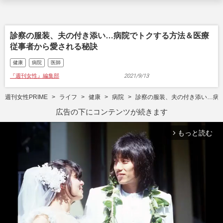
診察の服装、夫の付き添い…病院でトクする方法＆医療
従事者から愛される秘訣
健康
病院
医師
『週刊女性』編集部
2021/9/13
週刊女性PRIME
ライフ
健康
病院
診察の服装、夫の付き添い…病
広告の下にコンテンツが続きます
もっと読む
arrow_forward_ios