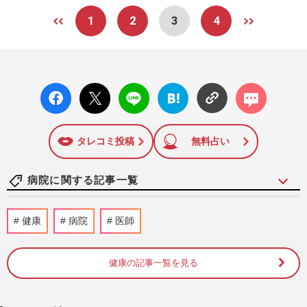
1
2
3
4
facebo
X ポス
LINE
はてな
コメン
ok い
ト
ブック
ト
いね
マーク
に追加
タレコミ投稿
無料占い
病院に関する記事一覧
乳がん患者の乳輪を取り戻す！ブレストア
健康
病院
医師
ートメイク第一人者・岩元淑子さんの挑戦
と「ハードルしかない」啓…
週刊女性2026年8月11日号
2026/8/2
健康の記事一覧を見る
《千葉県柏市の大便点滴殺人》「便注入、