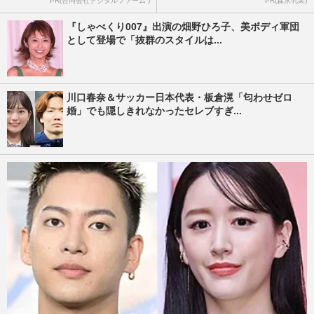
PR(合同会社デジタルファーム )
PR(森永乳業)
『しゃべくり007』出演の畑野ひろ子、美ボディ軍団
として登場で「抜群のスタイルは...
川口春奈＆サッカー日本代表・板倉滉「匂わせゼロ
婚」でも隠しきれなかったセレブすぎ...