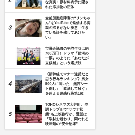
な真実！原材料表示に隠さ
れた添加物の正体
全前脳胞症障害の“リンちゃ
ん”をYouTubeで発信する両
親の揺るがない決意「生き
ている証を残してあげた
い」
市議会議員の平均年収は約
700万円！ ドラマ『銀河の
一票』のように「あなたが
立候補」という選択肢
《新幹線でマナー違反だと
思う行為ランキング》男女
500人に聞いた「無言シー
ト倒し」「飲酒して騒ぐ」
を超える迷惑行為第1位
TOHOシネマズ大井町、空
調トラブルで“サウナ状
態”も上映強行か、運営は
「取材お断わり」問われる
映画館の“安全配慮”