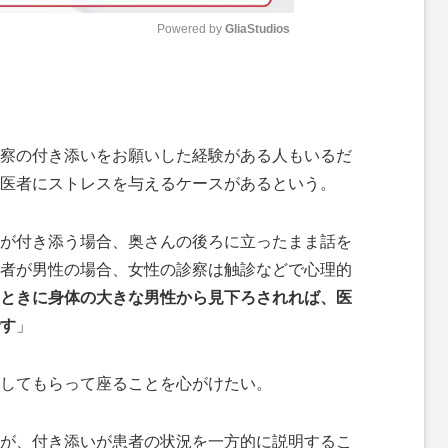
Powered by 
GliaStudios
M
u
t
察の付き添いをお願いした経験がある人もいるだ
e
医者にストレスを与えるケースがあるという。
が付き添う場合、奥さんの後ろに立ったまま話を
者が男性の場合、女性の診察は触診などで心理的
ときに身体の大きな男性から見下ろされれば、医
す
」
してもらって座ることを心がけたい。
が、付き添いが患者の状況を一方的に説明するこ