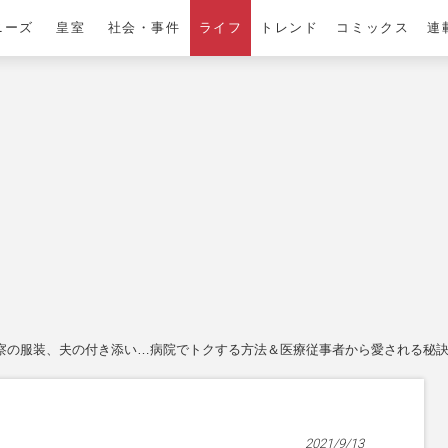
ニーズ
皇室
社会・事件
ライフ
トレンド
コミックス
連
察の服装、夫の付き添い…病院でトクする方法＆医療従事者から愛される秘
2021/9/13