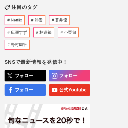
注目のタグ
Netflix
熱愛
蒼井優
広瀬すず
林遣都
小栗旬
野村周平
SNSで最新情報を発信中！
フォロー
フォロー
フォロー
公式Youtube