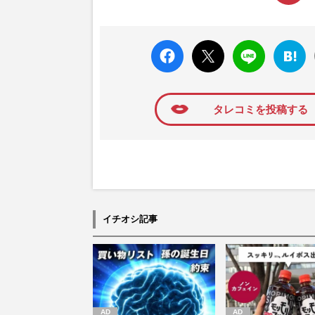
faceboo
X ポス
LINE
はてな
k いい
ト
ブック
ね
マーク
に追加
タレコミを投稿する
イチオシ記事