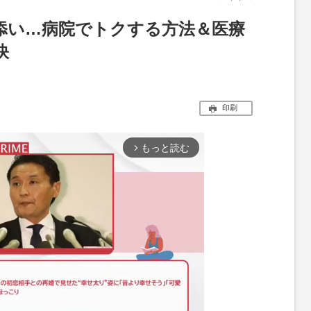
添い…病院でトクする方法＆医療
訣
印刷
もっと読む
arrow_forward_ios