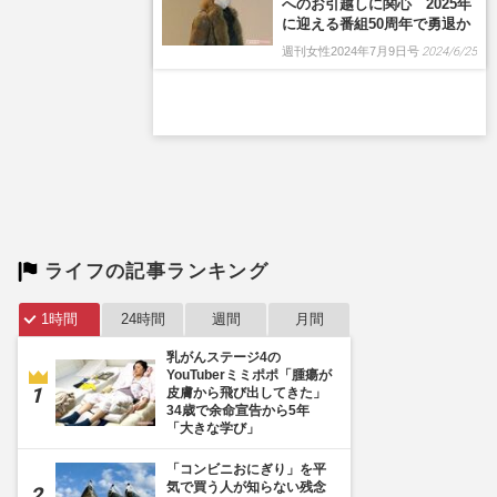
ライフの記事ランキング
1時間
24時間
週間
月間
乳がんステージ4の
YouTuberミミポポ「腫瘍が
皮膚から飛び出してきた」
34歳で余命宣告から5年
「大きな学び」
「コンビニおにぎり」を平
気で買う人が知らない残念