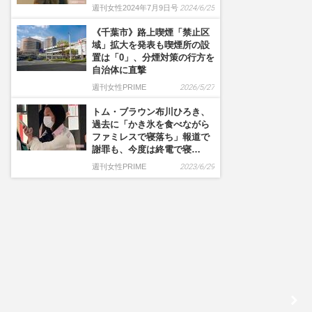
週刊女性2024年7月9日号
2024/6/25
《千葉市》路上喫煙「禁止区
域」拡大を発表も喫煙所の設
置は「0」、分煙対策の行方を
自治体に直撃
週刊女性PRIME
2026/5/27
トム・ブラウン布川ひろき、
過去に「かき氷を食べながら
ファミレスで寝落ち」報道で
謝罪も、今度は終電で寝…
週刊女性PRIME
2023/6/29