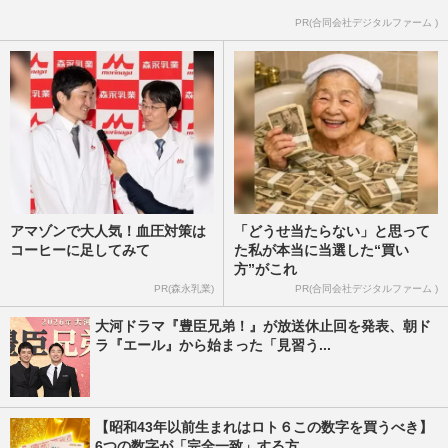
フリーアナ・野村邦丸さん、ステージ3腎
PR(合同会社デジタルファーム )
臓がんで摘出手術も「2週間で仕事復帰」
語った“正しく怖がる”大切…
週刊女性2026年4月21日号
2026/4/12
アマゾンで大人気！血圧対策は
「どうせ当たらない」と思って
コーヒーに足してみて
た私が本当に当選した“買い
方”がこれ
PR(森永乳業)
PR(合同会社デジタルファーム )
大河ドラマ『豊臣兄弟！』が放送休止回を発表、朝ド
ラ『エール』から始まった「見習う...
【昭和43年以前生まれはロト６この数字を買うべき】
6つの数字が「完全一致」する方...