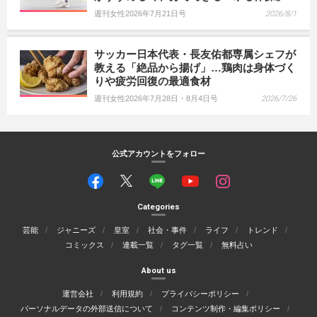
週刊女性2026年7月21日号
2026/8/1
サッカー日本代表・長友佑都専属シェフが
教える「絶品から揚げ」…鶏肉は身体づく
りや疲労回復の最適食材
週刊女性2026年7月28日・8月4日号
2026/7/26
公式アカウントをフォロー
Categories
芸能
ジャニーズ
皇室
社会・事件
ライフ
トレンド
コミックス
連載一覧
タグ一覧
無料占い
About us
運営会社
利用規約
プライバシーポリシー
パーソナルデータの外部送信について
コンテンツ制作・編集ポリシー