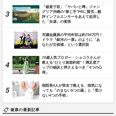
「破産寸前」「ヤバいと噂」ジャン
グリア沖縄の“禁じ手”PRに賛否…酷
評インフルエンサーをあえて起用し
た「自虐」の覚悟
市議会議員の平均年収は約700万円！
ドラマ『銀河の一票』のように「あ
なたが立候補」という選択肢
70歳人気ブロガー・ショコラさんが
教える“ひとり旅節約術”！満足度ア
ップの秘訣と押さえるべき「4つの心
得」
病院長4人が実名で教える、病気にな
っても「のまない5つの薬」と「受け
ない4つの手術」
健康の最新記事