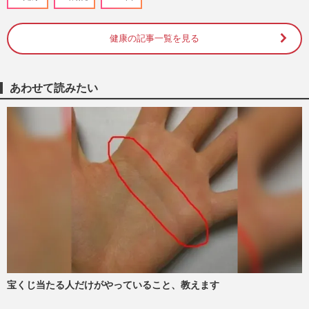
ートメイク第一人者・岩元淑子さんの挑戦
と「ハードルしかない」啓…
週刊女性2026年8月11日号
2026/8/2
健康の記事一覧を見る
《千葉県柏市の大便点滴殺人》「便注入、
死ぬか」検索で逮捕の看護師・古川美由紀
あわせて読みたい
容疑者、周囲が明かした『…
週刊女性PRIME
2026/7/28
突然の脳損傷で“余命2、3日”宣告から10
年…重度障害の息子と母がともに歩んだ壮
絶10年
週刊女性2026年4月28日・5月5日号
2026/4/25
『ミヤネ屋』宮根誠司、ろれつ回らない弁
護士に駆け寄り介抱…晩節汚す前に視聴者
から絶賛の声
週刊女性PRIME
2026/4/17
宝くじ当たる人だけがやっていること、教えます