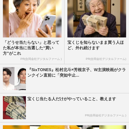
「どうせ当たらない」と思って
宝くじを知らないまま買う人ほ
た私が本当に当選した“買い
ど、外れ続けます
方”がこれ
PR(合同会社デジタルファーム )
PR(合同会社デジタルファーム)
『SixTONES』松村北斗×芳根京子、W主演映画がクラ
ンクイン直前に「突如中止...
宝くじ当たる人だけがやっていること、教えます
PR(合同会社デジタルファーム )