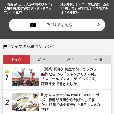
『映画ちいかわ 人魚の島のひみつ』
滝沢秀明、ジャニーズ社員に「企画
入場者特典第2弾にボンボンドロッ
5つ出して」目指すビジネスモデル
プシール配布…
は『米津玄師…
7位以降を見る
ライフの記事ランキング
1時間
24時間
週間
月間
《開業1周年》倒産寸前・ガラガラ…
酷評だらけの『ジャングリア沖縄』
「スコールダンス」がプチバズり、
路線変更で巻き返しか
乳がんステージ4のYouTuberミミポ
ポ「腫瘍が皮膚から飛び出してき
た」34歳で余命宣告から5年「大きな
学び」