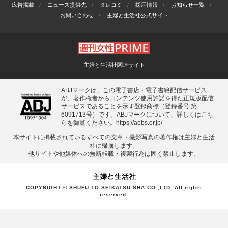
広告掲載
ニュース提供先
タレコミ
採用情報
お知らせ一覧
お問い合わせ
主婦と生活社公式サイト
主婦と生活社関連サイト
ABJマークは、この電子書店・電子書籍配信サービス
が、著作権者からコンテンツ使用許諾を得た正規版配信
サービスであることを示す登録商標（登録番号 第
6091713号）です。ABJマークについて、詳しくはこち
らを御覧ください。
https://aebs.or.jp/
本サイトに掲載されているすべての⽂章・撮影写真の著作権は主婦と⽣活
社に帰属します。
他サイトや他媒体への無断転載・複製⾏為は固く禁⽌します。
COPYRIGHT © SHUFU TO SEIKATSU SHA CO.,LTD. All rights
reserved.