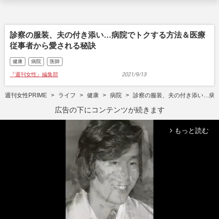
診察の服装、夫の付き添い…病院でトクする方法＆医療
従事者から愛される秘訣
健康
病院
医師
『週刊女性』編集部
2021/9/13
週刊女性PRIME
ライフ
健康
病院
診察の服装、夫の付き添い…病
広告の下にコンテンツが続きます
もっと読む
arrow_forward_ios