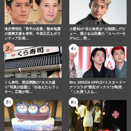
滝沢秀明氏「男手が必要」熊本地震
小栗旬の“非公表長女”が顔隠しデビ
の復興支援を表明、中居正広もボラ
ュー、透ける山田優の「スーパーモ
ンティア計画…
デルに」野…
くら寿司、閉店間際の“ネタ大盛
Mrs. GREEN APPLE×ミスタードー
り”写真が話題に「出会えたらラッ
ナツコラボ“限定ボックス”が転売
キー」広報が明…
「これ買う人も…