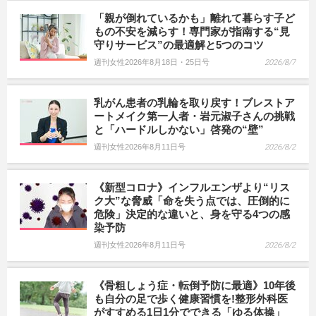
「親が倒れているかも」離れて暮らす子ど
もの不安を減らす！専門家が指南する“見
守りサービス”の最適解と5つのコツ
週刊女性2026年8月18日・25日号
2026/8/7
乳がん患者の乳輪を取り戻す！ブレストア
ートメイク第一人者・岩元淑子さんの挑戦
と「ハードルしかない」啓発の“壁”
週刊女性2026年8月11日号
2026/8/2
《新型コロナ》インフルエンザより“リス
ク大”な脅威「命を失う点では、圧倒的に
危険」決定的な違いと、身を守る4つの感
染予防
週刊女性2026年8月11日号
2026/8/2
《骨粗しょう症・転倒予防に最適》10年後
も自分の足で歩く健康習慣を!整形外科医
がすすめる1日1分でできる「ゆる体操」