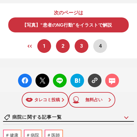
次のページは
【写真】“患者のNG行動”をイラストで解説
1
2
3
4
facebo
X ポス
LINE
はてな
コメン
ok い
ト
ブック
ト
いね
マーク
に追加
タレコミ投稿
無料占い
病院に関する記事一覧
乳がん患者の乳輪を取り戻す！ブレストア
健康
病院
医師