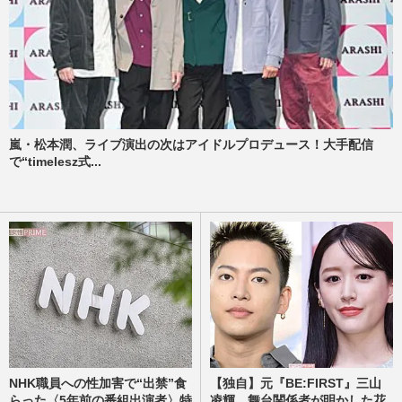
嵐・松本潤、ライブ演出の次はアイドルプロデュース！大手配信
で“timelesz式...
NHK職員への性加害で“出禁”食
【独自】元『BE:FIRST』三山
らった〈5年前の番組出演者〉特
凌輝、舞台関係者が明かした花