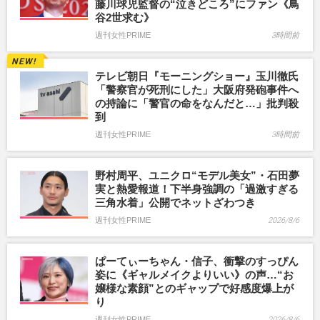
藤川球児監督の“泣きどころ”にファン《鳥
谷2世求む》
週刊女性PRIME
3時間前
テレビ朝日『モーニングショー』玉川徹氏
「警察官が死刑にした」大阪府発砲事件へ
の持論に「警官の命をなんだと…」批判殺
到
週刊女性PRIME
3時間前
野村周平、ユニクロ“モデル美女”・石田夢
実と熱愛報道！下半身強調の「過激すぎる
三角水着」公開でネットざわつき
週刊女性PRIME
2026/8/6
ぱーてぃーちゃん・信子、衝撃のすっぴん
姿に《ギャルメイクよりいい》の声…“お
嬢様な素顔”とのギャップで好感度爆上が
り
週刊女性PRIME
2026/8/6