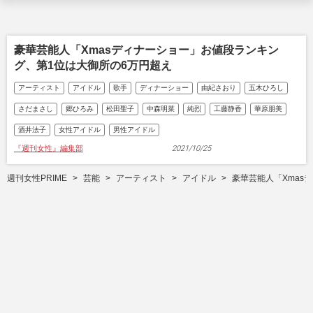
豪華芸能人「Xmasディナーショー」お値段ランキン
グ、第1位は大御所の6万円超え
アーティスト
アイドル
歌手
ディナーショー
由紀さおり
五木ひろし
さだまさし
郷ひろみ
松田聖子
中森明菜
純烈
工藤静香
華原朋美
酒井法子
女性アイドル
男性アイドル
『週刊女性』編集部
2021/10/25
週刊女性PRIME
芸能
アーティスト
アイドル
豪華芸能人「Xmas