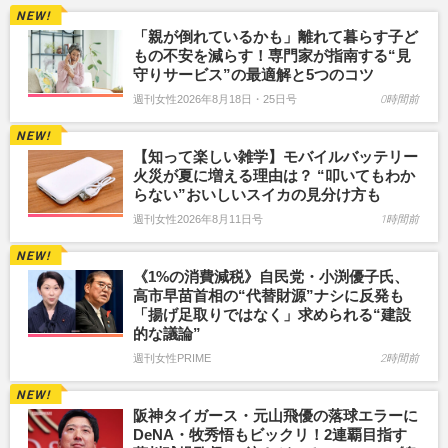
「親が倒れているかも」離れて暮らす子ど
もの不安を減らす！専門家が指南する“見
守りサービス”の最適解と5つのコツ
週刊女性2026年8月18日・25日号
0時間前
【知って楽しい雑学】モバイルバッテリー
火災が夏に増える理由は？ “叩いてもわか
らない”おいしいスイカの見分け方も
週刊女性2026年8月11日号
1時間前
《1%の消費減税》自民党・小渕優子氏、
高市早苗首相の“代替財源”ナシに反発も
「揚げ足取りではなく」求められる“建設
的な議論”
週刊女性PRIME
2時間前
阪神タイガース・元山飛優の落球エラーに
DeNA・牧秀悟もビックリ！2連覇目指す