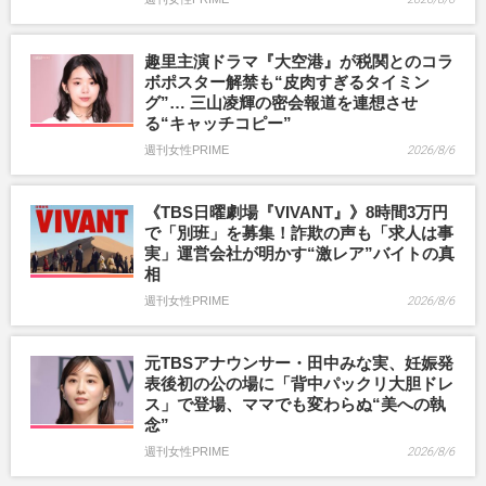
趣里主演ドラマ『大空港』が税関とのコラ
ボポスター解禁も“皮肉すぎるタイミン
グ”… 三山凌輝の密会報道を連想させ
る“キャッチコピー”
週刊女性PRIME
2026/8/6
《TBS日曜劇場『VIVANT』》8時間3万円
で「別班」を募集！詐欺の声も「求人は事
実」運営会社が明かす“激レア”バイトの真
相
週刊女性PRIME
2026/8/6
元TBSアナウンサー・田中みな実、妊娠発
表後初の公の場に「背中パックリ大胆ドレ
ス」で登場、ママでも変わらぬ“美への執
念”
週刊女性PRIME
2026/8/6