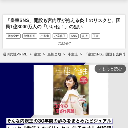
「皇室SNS」開設も宮内庁が抱える炎上のリスクと、国
民1億3000万人の「いいね！」の狙い
皇族全般
秋篠宮家
小室圭
小室眞子
SNS
炎上
王室
2022/9/7
週刊女性PRIME
皇室
皇族全般
小室圭
「皇室SNS」開設も宮内庁
もっと読む
arrow_forward_ios