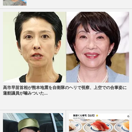
高市早苗首相が熊本地震を自衛隊のヘリで視察、上空での合掌姿に
蓮舫議員が噛みついた...