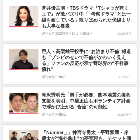
蒼井優主演・TBSドラマ『Tシャツが乾く
まで』が激バズリ中「“考察ドラマ”とは一
線を画している」散りばめられた伏線より
も大事な要素
週刊女性2026年8月18日・25日号
2026/8/7
巨人・高梨雄平投手に”お泊まり不倫”報道
も「ゾンビのせいで不倫がかわいく見え
る」ファンの反応が示す野球界の“不祥事
慣れ”
週刊女性PRIME
2026/8/7
滝沢秀明氏「男手が必要」熊本地震の復興
支援を表明、中居正広もボランティア計画
で浮かび上がる“合流”の可能性
週刊女性PRIME
2026/8/7
『Number_i』神宮寺勇太・平野紫耀・岸
優太が“海外進出”の夢実現も、チケット価