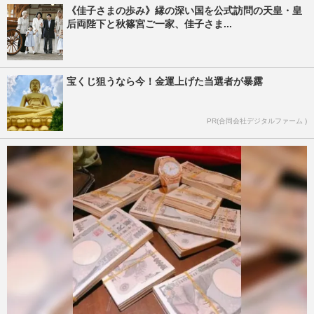
《佳子さまの歩み》縁の深い国を公式訪問の天皇・皇
后両陛下と秋篠宮ご一家、佳子さま...
宝くじ狙うなら今！金運上げた当選者が暴露
PR(合同会社デジタルファーム )