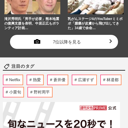
滝沢秀明氏「男手が必要」熊本地震
乳がんステージ4のYouTuberミミポ
の復興支援を表明、中居正広もボラ
ポ「腫瘍が皮膚から飛び出してき
ンティア計画…
た」34歳で余命…
7位以降を見る
注目のタグ
Netflix
熱愛
蒼井優
広瀬すず
林遣都
小栗旬
野村周平