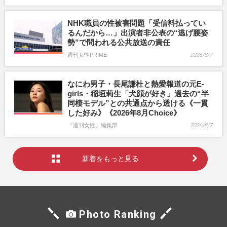
NHK職員の性被害問題「受信料払ってい
るんだから…」出演者非公表の“逃げ腰姿
勢”で問われる公共放送の責任
週刊女性PRIME
2026/8/7
なにわ男子・長尾謙杜と熱愛報道の元E-
girls・稲垣莉生「犬顔が好き」過去の“半
同棲モデル”との共通点から透ける《一貫
した好み》《2026年8月Choice》
『週刊女性』編集部
2026/8/7
新着をもっと見る
Photo Ranking