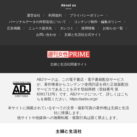
About us
運営会社
利用規約
プライバシーポリシー
パーソナルデータの外部送信について
コンテンツ制作・編集ポリシー
広告掲載
ニュース提供先
タレコミ
採用情報
お知らせ一覧
お問い合わせ
主婦と生活社公式サイト
主婦と生活社関連サイト
ABJマークは、この電子書店・電子書籍配信サービス
が、著作権者からコンテンツ使用許諾を得た正規版配信
サービスであることを示す登録商標（登録番号 第
6091713号）です。ABJマークについて、詳しくはこち
らを御覧ください。
https://aebs.or.jp/
本サイトに掲載されているすべての⽂章・撮影写真の著作権は主婦と⽣活
社に帰属します。
他サイトや他媒体への無断転載・複製⾏為は固く禁⽌します。