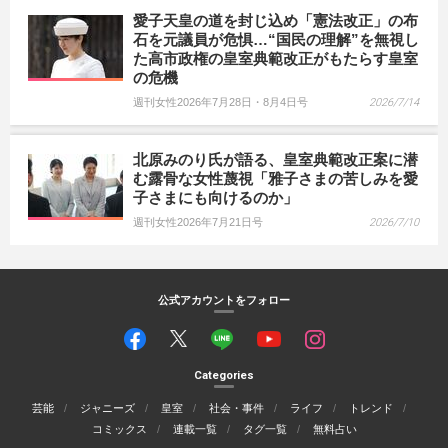
愛子天皇の道を封じ込め「憲法改正」の布
石を元議員が危惧…“国民の理解”を無視し
た高市政権の皇室典範改正がもたらす皇室
の危機
週刊女性2026年7月28日・8月4日号
2026/7/14
北原みのり氏が語る、皇室典範改正案に潜
む露骨な女性蔑視「雅子さまの苦しみを愛
子さまにも向けるのか」
週刊女性2026年7月21日号
2026/7/10
公式アカウントをフォロー
Categories
芸能
ジャニーズ
皇室
社会・事件
ライフ
トレンド
コミックス
連載一覧
タグ一覧
無料占い