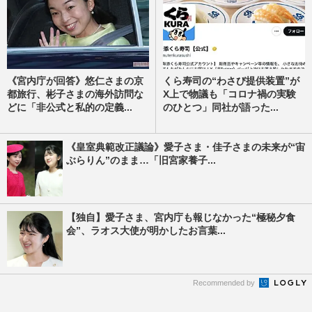
《宮内庁が回答》悠仁さまの京
くら寿司の“わさび提供装置”が
都旅行、彬子さまの海外訪問な
X上で物議も「コロナ禍の実験
どに「非公式と私的の定義...
のひとつ」同社が語った...
《皇室典範改正議論》愛子さま・佳子さまの未来が“宙
ぶらりん”のまま…「旧宮家養子...
【独自】愛子さま、宮内庁も報じなかった“極秘夕食
会”、ラオス大使が明かしたお言葉...
Recommended by