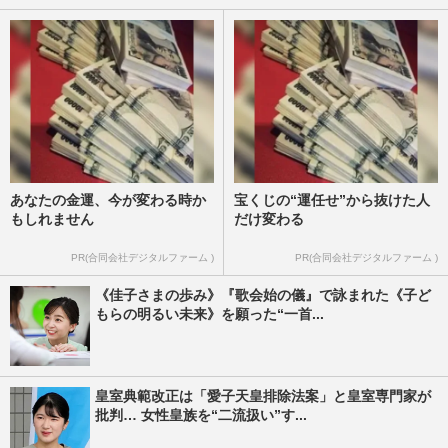
あなたの金運、今が変わる時か
宝くじの“運任せ”から抜けた人
もしれません
だけ変わる
PR(合同会社デジタルファーム )
PR(合同会社デジタルファーム )
《佳子さまの歩み》『歌会始の儀』で詠まれた《子ど
もらの明るい未来》を願った“一首...
皇室典範改正は「愛子天皇排除法案」と皇室専門家が
批判… 女性皇族を“二流扱い”す...