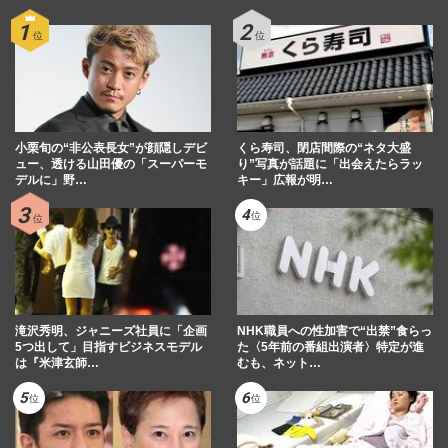
小栗旬の“非公表長女”が顔隠しデビ
くら寿司、閉店間際の“ネタ大盛
ュー、透ける山田優の「スーパーモ
り”写真が話題に「出会えたらラッ
デルに」野…
キー」広報が明…
滝沢秀明、ジャニーズ社員に「企画
NHK職員への性加害で“出禁”食らっ
5つ出して」目指すビジネスモデル
た〈5年前の番組出演者〉特定が進
は『米津玄師…
むも、ネット…