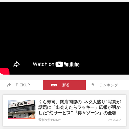
PICKUP
新着
ランキング
くら寿司、閉店間際の“ネタ大盛り”写真が
話題に「出会えたらラッキー」広報が明か
した“幻サービス”『得々ゾーン』の全容
週刊女性PRIME
2026/8/7