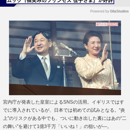
Powered by 
GliaStudios
M
u
t
e
宮内庁が発表した皇室によるSNSの活用。イギリスではす
でに導入されているが、日本では初めての試みとなる。“炎
上”のリスクがある中でも、ついに動き出した裏にはあの“二
の舞い”を避けて1億3千万「いいね！」の狙いが―。