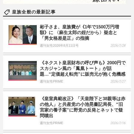
皇族全般の最新記事
彬子さま、皇族費が《1年で1500万円増
額》に 〈麻生太郎の姪だから〉疑念と
「男女格差是正」の指摘
週刊女性2026年8月11日号
2026/7/28
《ネクスト皇居財布の呼び声も》2000円で
スカジャン風の「鳳凰トート」が話
題…“定価超え転売”に販売元が抱く危機感
週刊女性PRIME
2026/7/27
《皇室典範改正》「天皇陛下と38親等は赤
の他人」と共産党の小池晃書記局長、“旧
宮家の養子案”に野党の反発とネットで疑
問噴出
週刊女性PRIME
2026/7/16