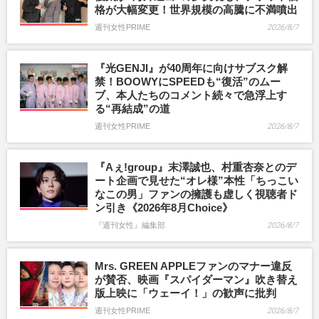
格が大幅変更！世界規模の高騰に不満噴出
週刊女性PRIME
2026/8/7
『光GENJI』が40周年に向けサブスク解
禁！BOOWYにSPEEDも“復活”のムー
ブ、本人たちのコメント続々で急浮上す
る“再結成”の道
週刊女性PRIME
2026/8/7
『Aぇ!group』末澤誠也、村重杏奈とのデ
ート企画で見せた“オレ様”本性「ちっこい
なこの男」ファンの擁護も虚しく視聴者ド
ン引き《2026年8月Choice》
『週刊女性』編集部
2026/8/7
Mrs. GREEN APPLEファンのマナー違反
が賛否、映画『スパイダーマン』吹き替え
版上映に「ウェーイ！」の歓声に批判
週刊女性PRIME
2026/8/7