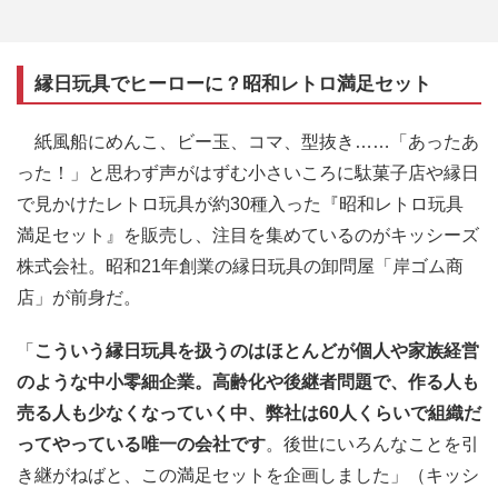
縁日玩具でヒーローに？昭和レトロ満足セット
紙風船にめんこ、ビー玉、コマ、型抜き……「あったあ
った！」と思わず声がはずむ小さいころに駄菓子店や縁日
で見かけたレトロ玩具が約30種入った『昭和レトロ玩具
満足セット』を販売し、注目を集めているのがキッシーズ
株式会社。昭和21年創業の縁日玩具の卸問屋「岸ゴム商
店」が前身だ。
「
こういう縁日玩具を扱うのはほとんどが個人や家族経営
のような中小零細企業。高齢化や後継者問題で、作る人も
売る人も少なくなっていく中、弊社は60人くらいで組織だ
ってやっている唯一の会社です
。後世にいろんなことを引
き継がねばと、この満足セットを企画しました」（キッシ