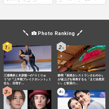
で」、2度の逮捕も諦めなかっ
画している」散りばめられた
た芸能界“波乱に満ちた37年”
伏線よりも大事な要素
Photo Ranking
三浦璃来と木原龍一の“りくりゅ
静岡『炭焼きレストランさわやか』
う”が『上半期ブレイクタレント』1
が値上げを発表するも「まだ全然安
位も、目指す…
い」と歓迎の…