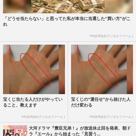
ンニャン事件」1枚の“写真”が狂わせた大
ブレイク女優の壮絶人生
週刊女性2026年6月9日・16日号
2026/6/6
「どうせ当たらない」と思ってた私が本当に当選した“買い方”がこ
れ
《昭和生まれが「イラっとする」略語》バ
PR(合同会社デジタルファーム )
先・タイパ・カプヌに「〇〇活」若者世代
の“謎言葉”に大混乱
週刊女性2026年6月9日・16日号
2026/6/6
宝くじ当たる人だけがやってい
宝くじの“運任せ”から抜けた人
ること、教えます
だけ変わる
PR(合同会社デジタルファーム )
PR(合同会社デジタルファーム )
大河ドラマ『豊臣兄弟！』が放送休止回を発表、朝ド
ラ『エール』から始まった「見習う...