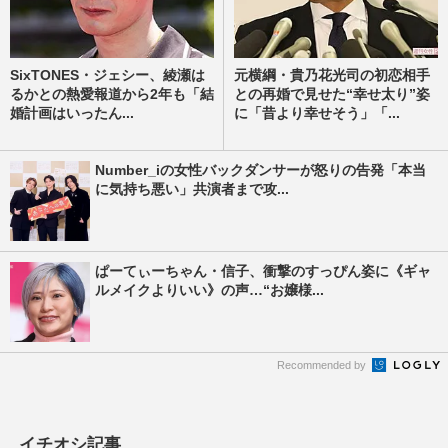
SixTONES・ジェシー、綾瀬は
元横綱・貴乃花光司の初恋相手
るかとの熱愛報道から2年も「結
との再婚で見せた“幸せ太り”姿
婚計画はいったん...
に「昔より幸せそう」「...
Number_iの女性バックダンサーが怒りの告発「本当
に気持ち悪い」共演者まで攻...
ぱーてぃーちゃん・信子、衝撃のすっぴん姿に《ギャ
ルメイクよりいい》の声…“お嬢様...
Recommended by
イチオシ記事