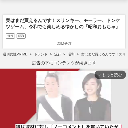
実はまだ買えるんです！スリンキー、モーラー、ドンケ
ツゲーム、令和でも楽しめる懐かしの「昭和おもちゃ」
流行
昭和
2022/9/23
週刊女性PRIME
トレンド
流行
昭和
実はまだ買えるんです！スリ
広告の下にコンテンツが続きます
もっと読む
arrow_forward_ios