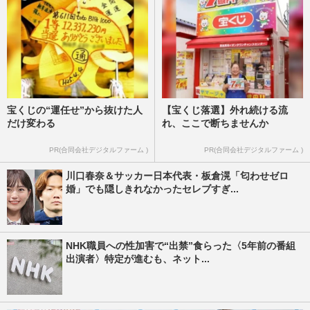
宝くじの“運任せ”から抜けた人
【宝くじ落選】外れ続ける流
だけ変わる
れ、ここで断ちませんか
PR(合同会社デジタルファーム )
PR(合同会社デジタルファーム )
川口春奈＆サッカー日本代表・板倉滉「匂わせゼロ
婚」でも隠しきれなかったセレブすぎ...
NHK職員への性加害で“出禁”食らった〈5年前の番組
出演者〉特定が進むも、ネット...