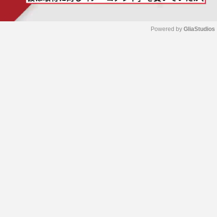
Powered by 
GliaStudios
M
u
t
e