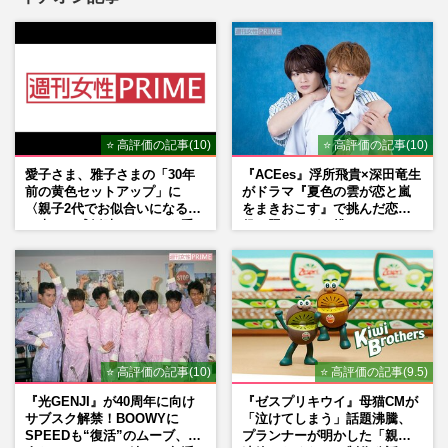
⭐ 高評価の記事(10)
⭐ 高評価の記事(10)
愛子さま、雅子さまの「30年
『ACEes』浮所飛貴×深田竜生
前の黄色セットアップ」に
がドラマ『夏色の雲が恋と嵐
〈親子2代でお似合いになる〉
をまきおこす』で挑んだ恋人
の声、ご成婚時のドレスも手
役、照れながら挑んだキュン
がけた森英恵さんとの絆
シーン秘話
⭐ 高評価の記事(10)
⭐ 高評価の記事(9.5)
『光GENJI』が40周年に向け
『ゼスプリキウイ』母猫CMが
サブスク解禁！BOOWYに
「泣けてしまう」話題沸騰、
SPEEDも“復活”のムーブ、本
プランナーが明かした「親に