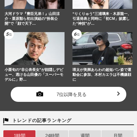
大河ドラマ『豊臣兄弟！』山田涼
“りくりゅう”三浦璃来・木原龍一、
介・栗原類ら初出演組の“扮装公
引退発表と同時に「初CM」披露し
開”で「顔で天下…
た“神技”が…
小栗旬の“非公表長女”が顔隠しデビ
瑛太が美脚あらわの超短パン姿で運
ュー、透ける山田優の「スーパーモ
動会に参加、木村カエラは不機嫌顔
デルに」野…
に
7位以降を見る
トレンドの記事ランキング
1時間
24時間
週間
月間