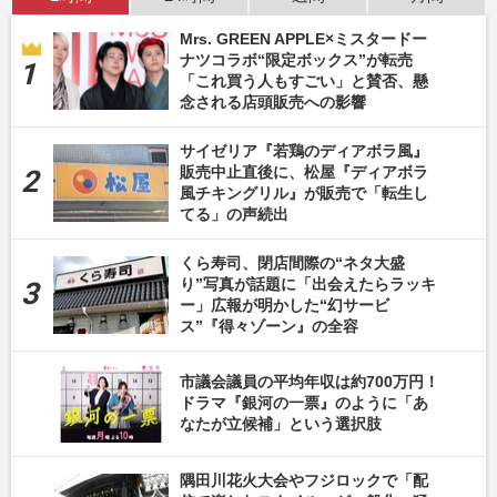
Mrs. GREEN APPLE×ミスタードー
ナツコラボ“限定ボックス”が転売
「これ買う人もすごい」と賛否、懸
念される店頭販売への影響
サイゼリア『若鶏のディアボラ風』
販売中止直後に、松屋『ディアボラ
風チキングリル』が販売で「転生し
てる」の声続出
くら寿司、閉店間際の“ネタ大盛
り”写真が話題に「出会えたらラッキ
ー」広報が明かした“幻サービ
ス”『得々ゾーン』の全容
市議会議員の平均年収は約700万円！
ドラマ『銀河の一票』のように「あ
なたが立候補」という選択肢
隅田川花火大会やフジロックで「配