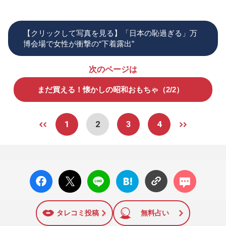
【クリックして写真を見る】「日本の恥過ぎる」万
博会場で女性が衝撃の“下着露出”
次のページは
まだ買える！懐かしの昭和おもちゃ（2/2）
1
2
3
4
facebo
X ポス
LINE
はてな
コメン
ok い
ト
ブック
ト
いね
マーク
に追加
タレコミ投稿
無料占い