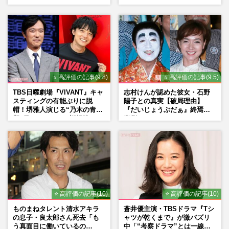
人たちのコメント続々で急浮
連絡したくなる」制作秘話
上する“再結成”の道
⭐ 高評価の記事(9.8)
⭐ 高評価の記事(9.5)
TBS日曜劇場『VIVANT』キャ
志村けんが認めた彼女・石野
スティングの有能ぶりに脱
陽子との真実【破局理由】
帽！堺雅人演じる“乃木の青年
『だいじょうぶだぁ』終焉の
期”役は、そっくり説根強い
裏側
Mr.Children桜井和寿のバンド
マン長男・櫻井海音だった
⭐ 高評価の記事(10)
⭐ 高評価の記事(10)
ものまねタレント清水アキラ
蒼井優主演・TBSドラマ『Tシ
の息子・良太郎さん死去「も
ャツが乾くまで』が激バズリ
う真面目に働いているの
中「“考察ドラマ”とは一線を