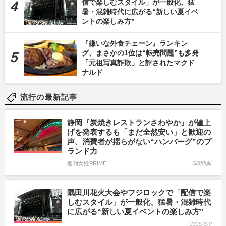
信で楽しむスタイル」が一般化、猛
暑・混雑時代に広がる“新しい夏イベ
ントの楽しみ方”
『嫌いな外食チェーン』ランキン
グ、まさかの1位は“転売問題”も多発
「元祖写真詐欺」と評されたマクド
ナルド
流行の最新記事
静岡『炭焼きレストランさわやか』が値上
げを発表するも「まだ全然安い」と歓迎の
声、消費者が揺らがない“ハンバーグ”のブ
ランド力
週刊女性PRIME
5時間前
隅田川花火大会やフジロックで「配信で楽
しむスタイル」が一般化、猛暑・混雑時代
に広がる“新しい夏イベントの楽しみ方”
2026/8/9