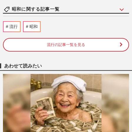
昭和に関する記事一覧
【昭和芸能スキャンダル】歌手・加藤登紀
流行
昭和
子の「ただの左翼」で片付けられない凄絶
半生《東大闘争、獄中結婚…
週刊女性2026年8月11日号
2026/8/2
流行の記事一覧を見る
ジュディ・オング、『魅せられて』ヒット
の裏で「ハリウッドかレコ大か」の葛藤…
あわせて読みたい
子どもがシーツでマネした…
週刊女性2026年7月28日・8月4日号
2026/7/25
【昭和芸能スキャンダル】長嶋茂雄さん、
幻となった司葉子との婚約報道 日本中が
仰天した「世紀の大誤報」
週刊女性2026年6月30日号
2026/6/20
【昭和芸能スキャンダル】高部知子「ニャ