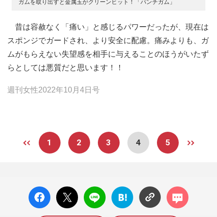
ガムを取り出すと金属玉がクリーンヒット！「パンチガム」
昔は容赦なく「痛い」と感じるパワーだったが、現在は
スポンジでガードされ、より安全に配慮。痛みよりも、ガ
ムがもらえない失望感を相手に与えることのほうがいたず
らとしては悪質だと思います！！
週刊女性2022年10月4日号
1
2
3
4
5
facebo
X ポス
LINE
はてな
コメン
ok い
ト
ブック
ト
いね
マーク