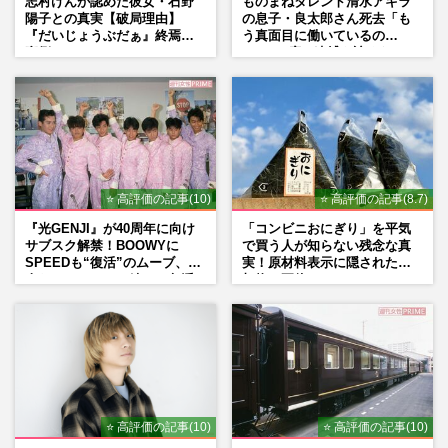
志村けんが認めた彼女・石野
ものまねタレント清水アキラ
陽子との真実【破局理由】
の息子・良太郎さん死去「も
『だいじょうぶだぁ』終焉の
う真面目に働いているの
裏側
で」、2度の逮捕も諦めなかっ
た芸能界“波乱に満ちた37年”
⭐ 高評価の記事(10)
⭐ 高評価の記事(8.7)
『光GENJI』が40周年に向け
「コンビニおにぎり」を平気
サブスク解禁！BOOWYに
で買う人が知らない残念な真
SPEEDも“復活”のムーブ、本
実！原材料表示に隠された添
人たちのコメント続々で急浮
加物の正体
上する“再結成”の道
⭐ 高評価の記事(10)
⭐ 高評価の記事(10)