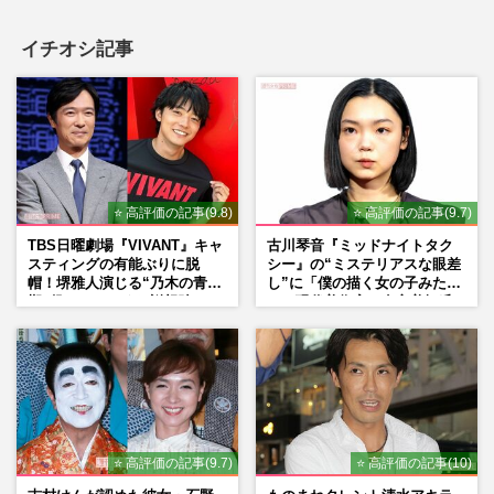
イチオシ記事
⭐ 高評価の記事(9.8)
⭐ 高評価の記事(9.7)
TBS日曜劇場『VIVANT』キャ
古川琴音『ミッドナイトタク
スティングの有能ぶりに脱
シー』の“ミステリアスな眼差
帽！堺雅人演じる“乃木の青年
し”に「僕の描く女の子みた
期”役は、そっくり説根強い
い」現代美術家・奈良美智氏
Mr.Children桜井和寿のバンド
もSNSで“公認”
マン長男・櫻井海音だった
⭐ 高評価の記事(9.7)
⭐ 高評価の記事(10)