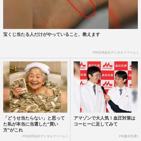
【昭和芸能スキャンダル】高部知子「ニャ
ンニャン事件」1枚の“写真”が狂わせた大
ブレイク女優の壮絶人生
週刊女性2026年6月9日・16日号
2026/6/6
宝くじ当たる人だけがやっていること、教えます
《昭和生まれが「イラっとする」略語》バ
PR(合同会社デジタルファーム )
先・タイパ・カプヌに「〇〇活」若者世代
の“謎言葉”に大混乱
週刊女性2026年6月9日・16日号
2026/6/6
「どうせ当たらない」と思って
アマゾンで大人気！血圧対策は
た私が本当に当選した“買い
コーヒーに足してみて
方”がこれ
PR(合同会社デジタルファーム )
PR(森永乳業)