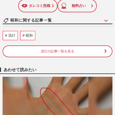
に追加
タレコミ投稿
無料占い
昭和に関する記事一覧
【昭和芸能スキャンダル】歌手・加藤登紀
流行
昭和
子の「ただの左翼」で片付けられない凄絶
半生《東大闘争、獄中結婚…
週刊女性2026年8月11日号
2026/8/2
流行の記事一覧を見る
ジュディ・オング、『魅せられて』ヒット
の裏で「ハリウッドかレコ大か」の葛藤…
あわせて読みたい
子どもがシーツでマネした…
週刊女性2026年7月28日・8月4日号
2026/7/25
【昭和芸能スキャンダル】長嶋茂雄さん、
幻となった司葉子との婚約報道 日本中が
仰天した「世紀の大誤報」
週刊女性2026年6月30日号
2026/6/20