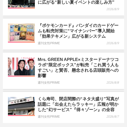
に広がる“新しい夏イベントの楽しみ方”
2026/8/9
『ポケモンカード』バンダイのカードゲー
ムも転売対策に“マイナンバー”導入開始
「効果テキメン」広がる新システム
週刊女性PRIME
2026/8/9
Mrs. GREEN APPLE×ミスタードーナツコ
ラボ“限定ボックス”が転売「これ買う人も
すごい」と賛否、懸念される店頭販売への
影響
週刊女性PRIME
2026/8/8
くら寿司、閉店間際の“ネタ大盛り”写真が
話題に「出会えたらラッキー」広報が明か
した“幻サービス”『得々ゾーン』の全容
週刊女性PRIME
2026/8/7