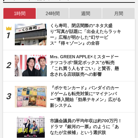
1時間
24時間
週間
月間
くら寿司、閉店間際の“ネタ大盛
り”写真が話題に「出会えたらラッキ
ー」広報が明かした“幻サービ
ス”『得々ゾーン』の全容
Mrs. GREEN APPLE×ミスタードー
ナツコラボ“限定ボックス”が転売
「これ買う人もすごい」と賛否、懸
念される店頭販売への影響
『ポケモンカード』バンダイのカー
ドゲームも転売対策に“マイナンバ
ー”導入開始「効果テキメン」広がる
新システム
市議会議員の平均年収は約700万円！
ドラマ『銀河の一票』のように「あ
なたが立候補」という選択肢