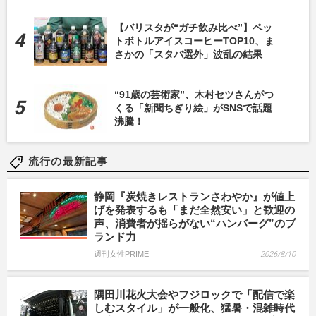
【バリスタが“ガチ飲み比べ”】ペッ
トボトルアイスコーヒーTOP10、ま
さかの「スタバ選外」波乱の結果
“91歳の芸術家”、木村セツさんがつ
くる「新聞ちぎり絵」がSNSで話題
沸騰！
流行の最新記事
静岡『炭焼きレストランさわやか』が値上
げを発表するも「まだ全然安い」と歓迎の
声、消費者が揺らがない“ハンバーグ”のブ
ランド力
週刊女性PRIME
2026/8/10
隅田川花火大会やフジロックで「配信で楽
しむスタイル」が一般化、猛暑・混雑時代