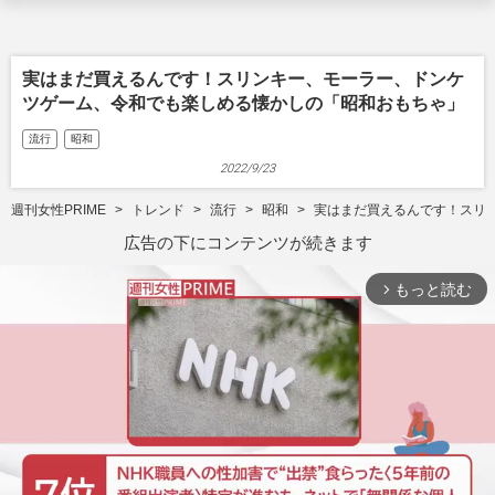
実はまだ買えるんです！スリンキー、モーラー、ドンケ
ツゲーム、令和でも楽しめる懐かしの「昭和おもちゃ」
流行
昭和
2022/9/23
週刊女性PRIME
トレンド
流行
昭和
実はまだ買えるんです！スリ
広告の下にコンテンツが続きます
もっと読む
arrow_forward_ios