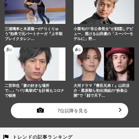
三浦璃来と木原龍一の“りくりゅ
小栗旬の“非公表長女”が顔隠しデビ
う”効果で元パートナーガ『上半期
ュー、透ける山田優の「スーパーモ
ブレイクタレン…
デルに」野…
二宮和也「妻の好きな場所
大河ドラマ『豊臣兄弟！』山田涼
で…」“バリ島挙式”を計画もコロナ
介・栗原類ら初出演組の“扮装公
で頓挫
開”で「顔で天下…
7位以降を見る
トレンドの記事ランキング