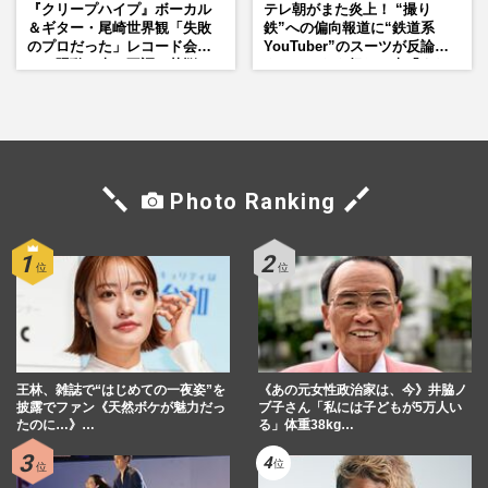
『クリープハイプ』ボーカル
テレ朝がまた炎上！ “撮り
＆ギター・尾崎世界観「失敗
鉄”への偏向報道に“鉄道系
のプロだった」レコード会社
YouTuber”のスーツが反論
との騒動、声の不調…苦悩の
ネットからも怒りの声「また
先で見つけた“今”
印象操作」「局の仕込みで
は？」
Photo Ranking
王林、雑誌で“はじめての一夜姿”を
《あの元女性政治家は、今》井脇ノ
披露でファン《天然ボケが魅力だっ
ブ子さん「私には子どもが5万人い
たのに…》…
る」体重38kg…