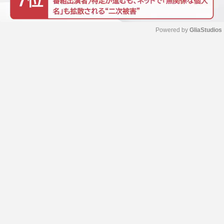
Powered by 
GliaStudios
M
u
t
e