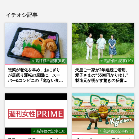
イチオシ記事
⭐ 高評価の記事(8.8)
⭐ 高評価の記事(10)
惣菜が老化を早め、おにぎり
天皇ご一家が2年連続ご着用、
が居眠り運転の原因に、スー
愛子さまの“5500円かりゆし”
パー&コンビニの「危ない食
製造元が明かす驚きの反響
品」
「まさかうちの商品とは…」
⭐ 高評価の記事(10)
⭐ 高評価の記事(9.5)