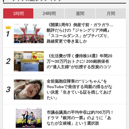
1時間
24時間
週間
月間
《開業1周年》倒産寸前・ガラガラ…
酷評だらけの『ジャングリア沖縄』
「スコールダンス」がプチバズり、
路線変更で巻き返しか
《生活費が浮く優待株14選》年間20
万〜30万円おトクに! 200銘柄保有
の“達人主婦”が伝授する投資のコツ
全前脳胞症障害の“リンちゃん”を
YouTubeで発信する両親の揺るがな
い決意「生きている証を残してあげ
たい」
市議会議員の平均年収は約700万円！
ドラマ『銀河の一票』のように「あ
なたが立候補」という選択肢