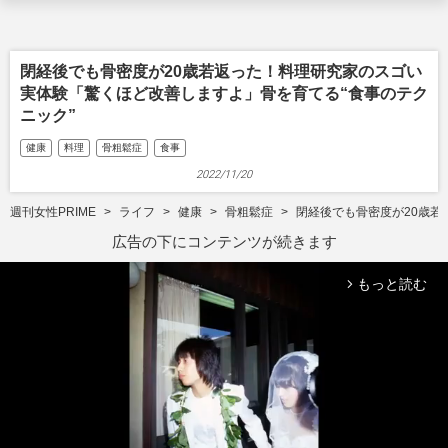
閉経後でも骨密度が20歳若返った！料理研究家のスゴい
実体験「驚くほど改善しますよ」骨を育てる“食事のテク
ニック”
健康
料理
骨粗鬆症
食事
2022/11/20
週刊女性PRIME
ライフ
健康
骨粗鬆症
閉経後でも骨密度が20歳若
広告の下にコンテンツが続きます
もっと読む
arrow_forward_ios