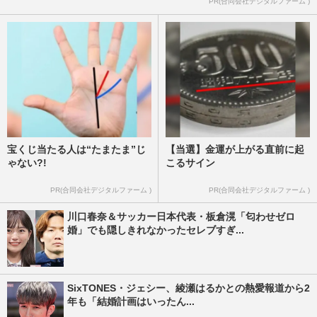
PR(合同会社デジタルファーム )
宝くじ当たる人は“たまたま”じ
【当選】金運が上がる直前に起
ゃない?!
こるサイン
PR(合同会社デジタルファーム )
PR(合同会社デジタルファーム )
川口春奈＆サッカー日本代表・板倉滉「匂わせゼロ
婚」でも隠しきれなかったセレブすぎ...
SixTONES・ジェシー、綾瀬はるかとの熱愛報道から2
年も「結婚計画はいったん...