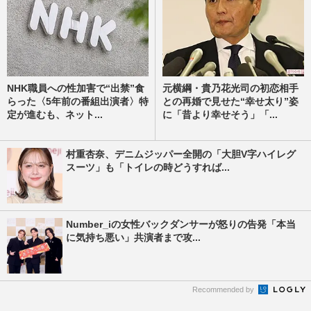
NHK職員への性加害で“出禁”食
元横綱・貴乃花光司の初恋相手
らった〈5年前の番組出演者〉特
との再婚で見せた“幸せ太り”姿
定が進むも、ネット...
に「昔より幸せそう」「...
村重杏奈、デニムジッパー全開の「大胆V字ハイレグ
スーツ」も「トイレの時どうすれば...
Number_iの女性バックダンサーが怒りの告発「本当
に気持ち悪い」共演者まで攻...
Recommended by