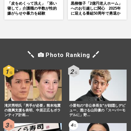
「皮をめくって洗え」「添い
黒柳徹子「2億円老人ホーム」
寝して」介護職の半数が性的
へのお引越しに関心 2025年
嫌がらせや暴力を経験
に迎える番組50周年で勇退か
Photo Ranking
滝沢秀明氏「男手が必要」熊本地震
小栗旬の“非公表長女”が顔隠しデビ
の復興支援を表明、中居正広もボラ
ュー、透ける山田優の「スーパーモ
ンティア計画…
デルに」野…