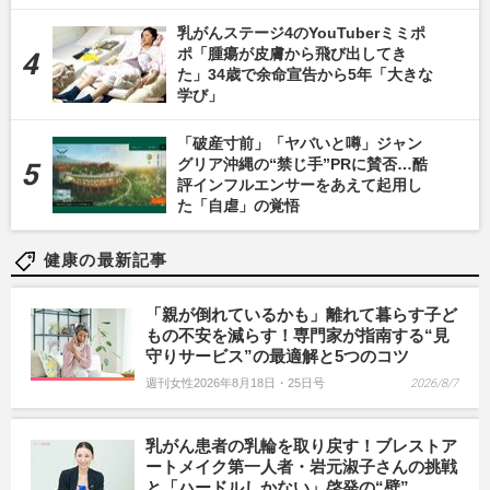
乳がんステージ4のYouTuberミミポ
ポ「腫瘍が皮膚から飛び出してき
た」34歳で余命宣告から5年「大きな
学び」
「破産寸前」「ヤバいと噂」ジャン
グリア沖縄の“禁じ手”PRに賛否…酷
評インフルエンサーをあえて起用し
た「自虐」の覚悟
健康の最新記事
「親が倒れているかも」離れて暮らす子ど
もの不安を減らす！専門家が指南する“見
守りサービス”の最適解と5つのコツ
週刊女性2026年8月18日・25日号
2026/8/7
乳がん患者の乳輪を取り戻す！ブレストア
ートメイク第一人者・岩元淑子さんの挑戦
と「ハードルしかない」啓発の“壁”