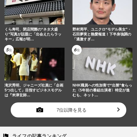
くら寿司、閉店間際の“ネタ大盛
野村周平、ユニクロ“モデル美女”・
り”写真が話題に「出会えたらラッ
石田夢実と熱愛報道！下半身強調の
キー」広報が明…
「過激すぎ…
滝沢秀明、ジャニーズ社員に「企画
NHK職員への性加害で“出禁”食らっ
5つ出して」目指すビジネスモデル
た〈5年前の番組出演者〉特定が進
は『米津玄師…
むも、ネット…
7位以降を見る
ライフの記事ランキング