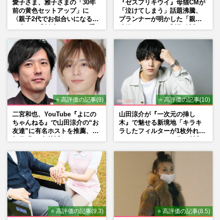
愛子さま、雅子さまの「30年
『ゼスプリキウイ』母猫CMが
前の黄色セットアップ」に
「泣けてしまう」話題沸騰、
〈親子2代でお似合いになる〉
プランナーが明かした「親に
の声、ご成婚時のドレスも手
連絡したくなる」制作秘話
がけた森英恵さんとの絆
⭐ 高評価の記事(9)
⭐ 高評価の記事(10)
二宮和也、YouTube『よにの
山田涼介が『一次元の挿し
ちゃんねる』で山田涼介の“お
木』で魅せる新境地「キラキ
友達”に有名ホストを推薦、歌
ラしたフィルターが1枚外れて
舞伎町に“急接近”でファン
くれたら」アイドル像を封印
「関わらないで！」
した覚悟
⭐ 高評価の記事(9.3)
⭐ 高評価の記事(8.5)