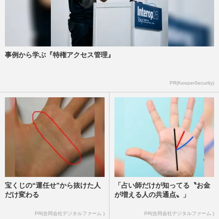
【背中ストレッチ4選】猫背よりひどい姿
勢「亀背」が認知症リスクを高める、専門
医が教える改善ストレッチ
週刊女性2025年9月16日号
2025/9/14
事例から学ぶ『特権アクセス管理』
《骨折・寝たきり予防》閉経後の骨密度を
PR(KeeperSecurity)
上げる注目食材“プルーン”の効果とは、今
すぐできる“骨貯金”を…
週刊女性2025年6月24日号
2025/6/25
宝くじの“運任せ”から抜けた人
「占い師だけが知ってる〝お金
だけ変わる
が増える人の共通点〟」
PR(合同会社デジタルファーム )
PR(合同会社デジタルファーム )