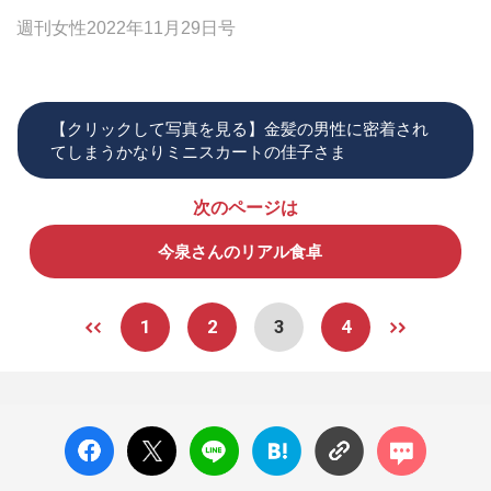
週刊女性2022年11月29日号
【クリックして写真を見る】金髪の男性に密着され
てしまうかなりミニスカートの佳子さま
次のページは
今泉さんのリアル食卓
1
2
3
4
facebo
X ポス
LINE
はてな
コメン
ok い
ト
ブック
ト
いね
マーク