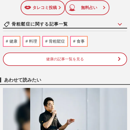
に追加
タレコミ投稿
無料占い
骨粗鬆症に関する記事一覧
《「鍛骨スープ」簡単レシピ10選》カルシ
健康
料理
骨粗鬆症
食事
ウム・タンパク質・ビタミンDを補う“骨
ケア”、混ぜるだけの一品…
週刊女性2026年3月17日号
2026/3/21
健康の記事一覧を見る
《健康“ごま”レシピ7選》生活習慣病・が
ん・認知症予防にも効果「ごまは万能薬」
あわせて読みたい
料理研究家が教える食べ…
週刊女性2026年3月3日・10日号
2026/3/1
【更年期からの骨活レシピ10選】食べて目
指そう「強い骨」カルシウムだけじゃない
摂るべき栄養素
週刊女性2025年10月21・28日号
2025/10/19