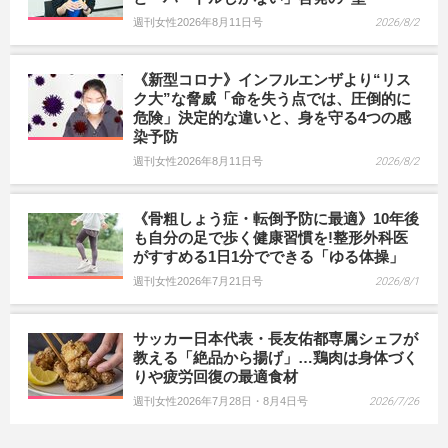
週刊女性2026年8月11日号
2026/8/2
《新型コロナ》インフルエンザより“リス
ク大”な脅威「命を失う点では、圧倒的に
危険」決定的な違いと、身を守る4つの感
染予防
週刊女性2026年8月11日号
2026/8/2
《骨粗しょう症・転倒予防に最適》10年後
も自分の足で歩く健康習慣を!整形外科医
がすすめる1日1分でできる「ゆる体操」
週刊女性2026年7月21日号
2026/8/1
サッカー日本代表・長友佑都専属シェフが
教える「絶品から揚げ」…鶏肉は身体づく
りや疲労回復の最適食材
週刊女性2026年7月28日・8月4日号
2026/7/26