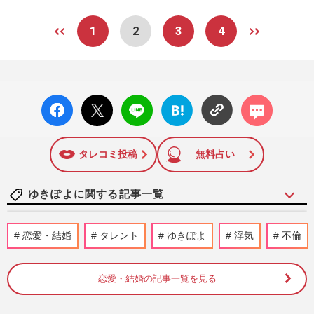
1
2
3
4
facebo
X ポス
LINE
はてな
コメン
ok い
ト
ブック
ト
いね
マーク
に追加
タレコミ投稿
無料占い
ゆきぽよに関する記事一覧
米倉涼子の自宅を麻薬取締部がガサ入れ報
恋愛・結婚
タレント
ゆきぽよ
浮気
不倫
道、「私はやってない」片瀬那奈とゆきぽ
よに通じる恋人からの“ト…
週刊女性PRIME
2025/10/17
恋愛・結婚の記事一覧を見る
misonoが『ぐるナイ』で前髪ぱっつんの