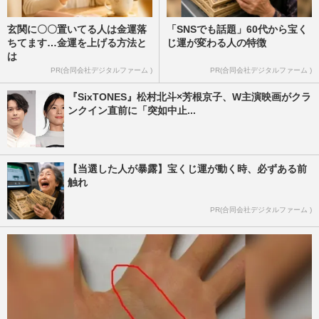
玄関に〇〇置いてる人は金運落
「SNSでも話題」60代から宝く
ちてます…金運を上げる方法と
じ運が変わる人の特徴
は
PR(合同会社デジタルファーム )
PR(合同会社デジタルファーム )
『SixTONES』松村北斗×芳根京子、W主演映画がクラ
ンクイン直前に「突如中止...
【当選した人が暴露】宝くじ運が動く時、必ずある前
触れ
PR(合同会社デジタルファーム )