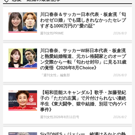
川口春奈＆サッカー日本代表・板倉滉「匂
わせゼロ婚」でも隠しきれなかったセレブ
すぎる1000万円の“愛の証”
週刊女性PRIME
2026/8/3
川口春奈、サッカーW杯日本代表・板倉滉
と熱愛結婚報道、元カレ格闘家とのオープ
ン交際から一転「匂わせ封印」に見る31歳
の覚悟《2026年8月Choice》
『週刊女性』編集部
2026/8/3
【昭和芸能スキャンダル】歌手・加藤登紀
子の「ただの左翼」で片付けられない凄絶
半生《東大闘争、獄中結婚、別荘で内ゲバ
事件》
週刊女性2026年8月11日号
2026/8/2
SixTONES・ジェシー、綾瀬はるかとの熱