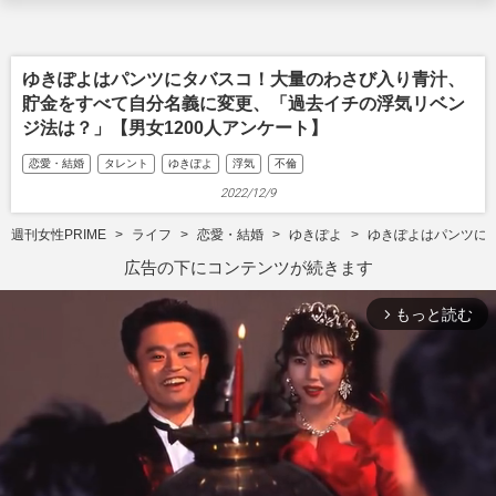
ゆきぽよはパンツにタバスコ！大量のわさび入り青汁、
貯金をすべて自分名義に変更、「過去イチの浮気リベン
ジ法は？」【男女1200人アンケート】
恋愛・結婚
タレント
ゆきぽよ
浮気
不倫
2022/12/9
週刊女性PRIME
ライフ
恋愛・結婚
ゆきぽよ
ゆきぽよはパンツに
広告の下にコンテンツが続きます
もっと読む
arrow_forward_ios