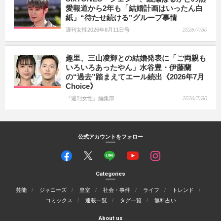
愛報道から2年も「結婚計画はいったん白
紙」“待たせ続ける”グループ事情
週刊女性2026年8月11日号
2026/7/30
趣里、三山凌輝との結婚発表に「ご両親も
いろいろあったやん」水谷豊・伊藤蘭
の“過去”踏まえてエール続出《2026年7月
Choice》
『週刊女性』編集部
2026/7/30
公式アカウントをフォロー
Categories
芸能
ジャニーズ
皇室
社会・事件
ライフ
トレンド
コミックス
連載一覧
タグ一覧
無料占い
About us