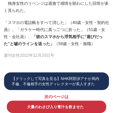
独身女性のリベンジは過激で感情を顕わにした回答が多
く見られた。
「スマホの電話帳をすべて消した」（40歳・女性・契約社
員）、「ガラケー時代に真っ二つに折った」（51歳・女
性・会社員）、
「彼のスマホから浮気相手に“遊びだっ
た”と嘘のラインを送った」
（59歳・女性・無職）
週刊女性2022年12月20日号
【クリックして写真を見る】NHK阿部渉アナが局内
不倫、不倫相手の女性ディレクターが美人すぎた
次のページは
大量のわさび入り青汁を飲ませた