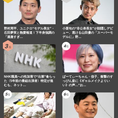
野村周平、ユニクロ“モデル美女”・
小栗旬の“非公表長女”が顔隠しデビ
石田夢実と熱愛報道！下半身強調の
ュー、透ける山田優の「スーパーモ
「過激すぎ…
デルに」野…
NHK職員への性加害で“出禁”食らっ
ぱーてぃーちゃん・信子、衝撃のす
た〈5年前の番組出演者〉特定が進
っぴん姿に《ギャルメイクよりい
むも、ネット…
い》の声…“お…