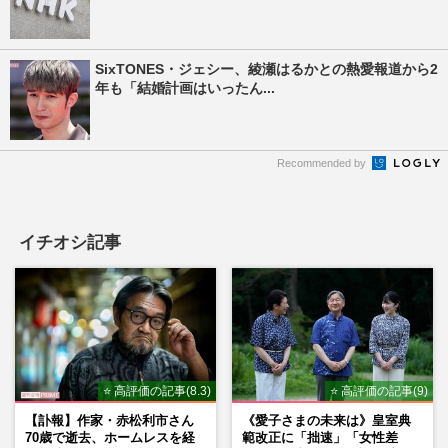
SixTONES・ジェシー、綾瀬はるかとの熱愛報道から2
年も「結婚計画はいったん...
Recommended by
イチオシ記事
⭐ 高評価の記事(8.3)
⭐ 高評価の記事(9)
【訃報】作家・赤松利市さん
《愛子さまの未来は》皇室典
70歳で逝去、ホームレスを経
範改正に「拙速」「女性差