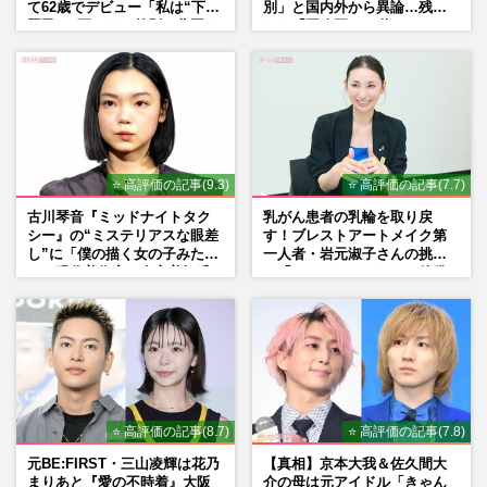
て62歳でデビュー「私は“下級
別」と国内外から異論…残さ
国民”。死ぬまで差別と貧困を
れた「再改正」の道
書き続けます」壮絶人生
⭐ 高評価の記事(9.3)
⭐ 高評価の記事(7.7)
古川琴音『ミッドナイトタク
乳がん患者の乳輪を取り戻
シー』の“ミステリアスな眼差
す！ブレストアートメイク第
し”に「僕の描く女の子みた
一人者・岩元淑子さんの挑戦
い」現代美術家・奈良美智氏
と「ハードルしかない」啓発
もSNSで“公認”
の“壁”
⭐ 高評価の記事(8.7)
⭐ 高評価の記事(7.8)
元BE:FIRST・三山凌輝は花乃
【真相】京本大我＆佐久間大
まりあと『愛の不時着』大阪
介の母は元アイドル「きゃん