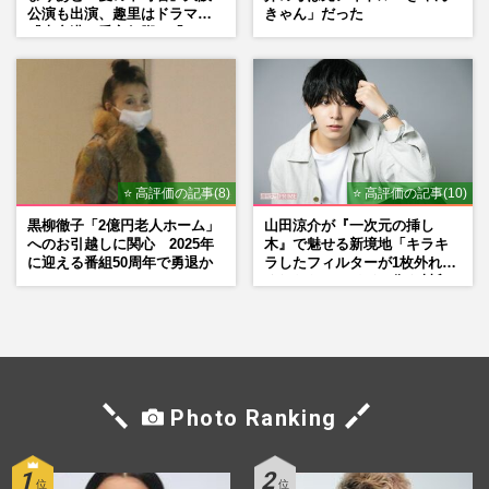
公演も出演、趣里はドラマ
きゃん」だった
『大空港』番宣行脚に「メン
タル強すぎ」の実情
⭐ 高評価の記事(8)
⭐ 高評価の記事(10)
黒柳徹子「2億円老人ホーム」
山田涼介が『一次元の挿し
へのお引越しに関心 2025年
木』で魅せる新境地「キラキ
に迎える番組50周年で勇退か
ラしたフィルターが1枚外れて
くれたら」アイドル像を封印
した覚悟
Photo Ranking