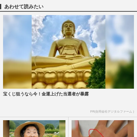
大胆イメチェンも本人困惑、「どう見ても
あわせて読みたい
失敗でしょ」集まる同情
週刊女性PRIME
2025/5/18
ゆきぽよ『愛のハイエナ』で見せた別人級
激変に視聴者驚愕、矢部浩之は「“ぽよ”っ
て言いにくい」と絶賛
週刊女性PRIME
2025/3/14
【ゆきぽよ】何した？ 激変イメチェンで
現在の姿に驚きの声
週刊女性PRIME
2025/2/24
宝くじ狙うなら今！金運上げた当選者が暴露
ゆきぽよ「ギャル飽きた」で“清楚化”が話
PR(合同会社デジタルファーム )
題に、マッチングサイトの広告塔に抜擢＆
メディア露出増で“完全…
週刊女性PRIME
2024/6/8