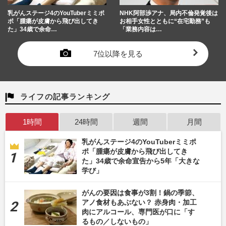
乳がんステージ4のYouTuberミミポ
NHK阿部渉アナ、局内不倫発覚後は
ポ「腫瘍が皮膚から飛び出してき
お相手女性とともに“在宅勤務”も
た」34歳で余命…
「業務内容は…
7位以降を見る
ライフの記事ランキング
1時間
24時間
週間
月間
乳がんステージ4のYouTuberミミポ
ポ「腫瘍が皮膚から飛び出してき
た」34歳で余命宣告から5年「大きな
学び」
がんの要因は食事が3割！鍋の季節、
アノ食材もあぶない？ 赤身肉・加工
肉にアルコール、専門医が口に「す
るもの／しないもの」