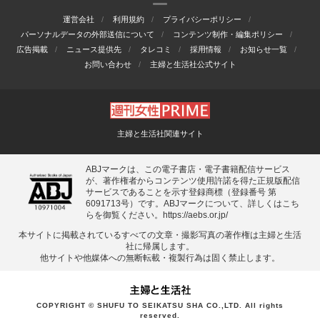
運営会社
利用規約
プライバシーポリシー
パーソナルデータの外部送信について
コンテンツ制作・編集ポリシー
広告掲載
ニュース提供先
タレコミ
採用情報
お知らせ一覧
お問い合わせ
主婦と生活社公式サイト
主婦と生活社関連サイト
ABJマークは、この電子書店・電子書籍配信サービス
が、著作権者からコンテンツ使用許諾を得た正規版配信
サービスであることを示す登録商標（登録番号 第
6091713号）です。ABJマークについて、詳しくはこち
らを御覧ください。
https://aebs.or.jp/
本サイトに掲載されているすべての⽂章・撮影写真の著作権は主婦と⽣活
社に帰属します。
他サイトや他媒体への無断転載・複製⾏為は固く禁⽌します。
COPYRIGHT © SHUFU TO SEIKATSU SHA CO.,LTD. All rights
reserved.