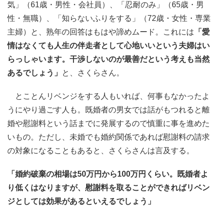
気」（61歳・男性・会社員）、「忍耐のみ」（65歳・男
性・無職）、「知らないふりをする」（72歳・女性・専業
主婦）と、熟年の回答はもはや諦めムード。これには
「愛
情はなくても人生の伴走者として心地いいという夫婦はい
らっしゃいます。干渉しないのが最善だという考えも当然
あるでしょう」
と、さくらさん。
とことんリベンジをする人もいれば、何事もなかったよ
うにやり過ごす人も。既婚者の男女では話がもつれると離
婚や慰謝料という話までに発展するので慎重に事を進めた
いもの。ただし、未婚でも婚約関係であれば慰謝料の請求
の対象になることもあると、さくらさんは言及する。
「婚約破棄の相場は50万円から100万円くらい。既婚者よ
り低くはなりますが、慰謝料を取ることができればリベン
ジとしては効果があるといえるでしょう」