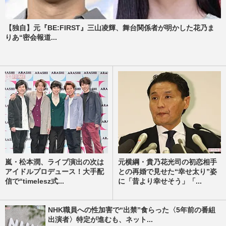
【独自】元『BE:FIRST』三山凌輝、舞台関係者が明かした花乃ま
りあ“密会報道...
嵐・松本潤、ライブ演出の次は
元横綱・貴乃花光司の初恋相手
アイドルプロデュース！大手配
との再婚で見せた“幸せ太り”姿
信で“timelesz式...
に「昔より幸せそう」「...
NHK職員への性加害で“出禁”食らった〈5年前の番組
出演者〉特定が進むも、ネット...