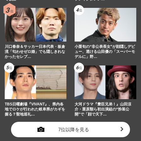
怒、道枝駿佑以外のメンバー冷遇危惧も運
営側が手本にした“嵐の前例…
週刊女性PRIME
2024/8/14
川口春奈＆サッカー日本代表・板倉
小栗旬の“非公表長女”が顔隠しデビ
滉「匂わせゼロ婚」でも隠しきれな
ュー、透ける山田優の「スーパーモ
かったセレブ…
デルに」野…
TBS日曜劇場『VIVANT』、県内各
大河ドラマ『豊臣兄弟！』山田涼
地でロケが行われた岐阜県がカギを
介・栗原類ら初出演組の“扮装公
握る？聖地巡礼…
開”で「顔で天下…
7位以降を見る