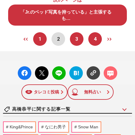
「Jr.のベッド写真を持っている」と主張する
も…
1
2
3
4
facebo
X ポス
LINE
はてな
コメン
ok い
ト
ブック
ト
いね
マーク
に追加
タレコミ投稿
無料占い
高橋恭平に関する記事一覧
高橋恭平、なにわ男子では「キラキラした
King&Prince
なにわ男子
Snow Man
6人の中にひとりだけ、いびつな存在がい