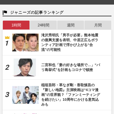
ジャニーズの記事ランキング
1時間
24時間
週間
月間
滝沢秀明氏「男手が必要」熊本地震
の復興支援を表明、中居正広もボラ
ンティア計画で浮かび上がる“合
流”の可能性
二宮和也「妻の好きな場所で…」“バ
リ島挙式”を計画もコロナで頓挫
稲垣吾郎・草なぎ剛・香取慎吾の
『新しい地図』主演映画は“4コマ漫
画”の世界観？「ファンミーティング
を続けたい」10周年にかける意気込
みも