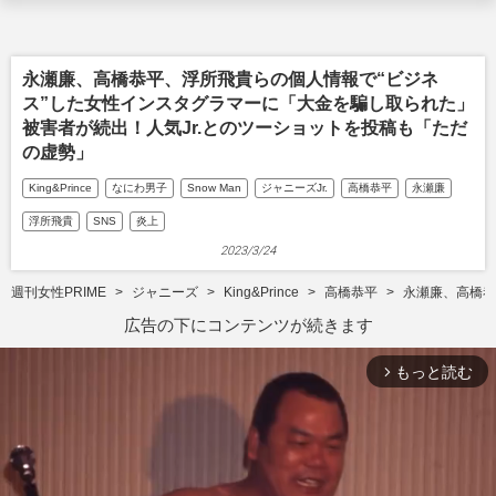
永瀬廉、高橋恭平、浮所飛貴らの個人情報で“ビジネ
ス”した女性インスタグラマーに「大金を騙し取られた」
被害者が続出！人気Jr.とのツーショットを投稿も「ただ
の虚勢」
King&Prince
なにわ男子
Snow Man
ジャニーズJr.
高橋恭平
永瀬廉
浮所飛貴
SNS
炎上
2023/3/24
週刊女性PRIME
ジャニーズ
King&Prince
高橋恭平
永瀬廉、高橋恭
広告の下にコンテンツが続きます
もっと読む
arrow_forward_ios