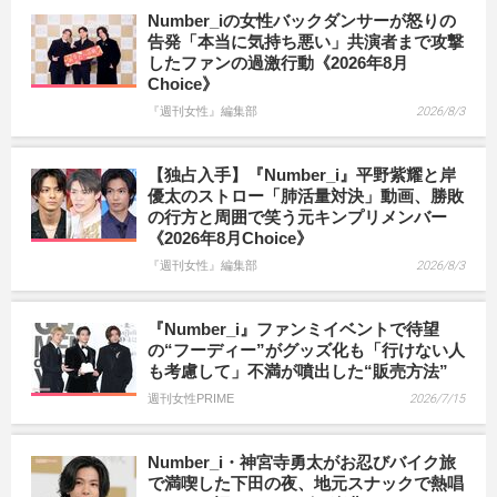
Number_iの女性バックダンサーが怒りの
告発「本当に気持ち悪い」共演者まで攻撃
したファンの過激行動《2026年8月
Choice》
『週刊女性』編集部
2026/8/3
【独占入手】『Number_i』平野紫耀と岸
優太のストロー「肺活量対決」動画、勝敗
の行方と周囲で笑う元キンプリメンバー
《2026年8月Choice》
『週刊女性』編集部
2026/8/3
『Number_i』ファンミイベントで待望
の“フーディー”がグッズ化も「行けない人
も考慮して」不満が噴出した“販売方法”
週刊女性PRIME
2026/7/15
Number_i・神宮寺勇太がお忍びバイク旅
で満喫した下田の夜、地元スナックで熱唱