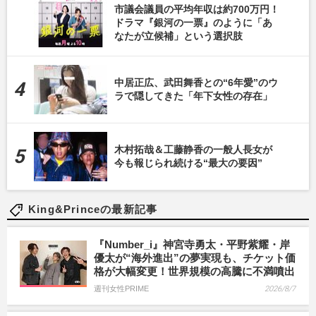
市議会議員の平均年収は約700万円！
ドラマ『銀河の一票』のように「あ
なたが立候補」という選択肢
中居正広、武田舞香との“6年愛”のウ
ラで隠してきた「年下女性の存在」
木村拓哉＆工藤静香の一般人長女が
今も報じられ続ける“最大の要因”
King&Princeの最新記事
『Number_i』神宮寺勇太・平野紫耀・岸
優太が“海外進出”の夢実現も、チケット価
格が大幅変更！世界規模の高騰に不満噴出
週刊女性PRIME
2026/8/7