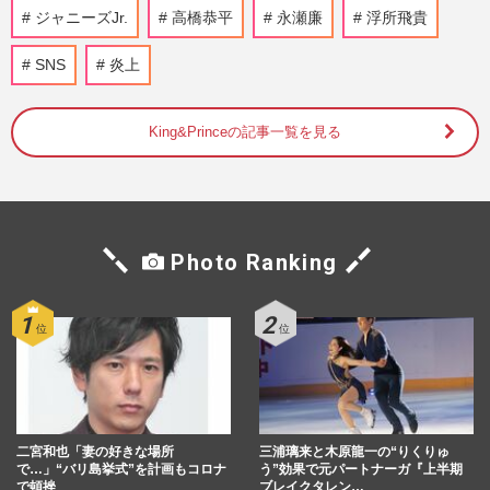
る」自分の立ち位置を語る
ジャニーズJr.
高橋恭平
永瀬廉
浮所飛貴
週刊女性2025年11月11日・18日号
2025/10/31
SNS
炎上
今週発売『週刊女性』11/11・18合併号の
表紙と中身はコチラ！
King&Princeの記事一覧を見る
週刊女性本誌からのお知らせ
2025/10/28
なにわ男子「宇宙に行きましょう!」“7月
28日”公演を徹底リポート!メンバー念願の
フライングパフォーマン…
Photo Ranking
週刊女性2025年8月19日・26日号
2025/8/5
ジャニーズ時代はありえなかった！他事務
所イケメンと共演NGが解禁で実現した
「令和のイケメンパラダイス」
週刊女性2025年1月1日号
2024/12/20
二宮和也「妻の好きな場所
三浦璃来と木原龍一の“りくりゅ
で…」“バリ島挙式”を計画もコロナ
う”効果で元パートナーガ『上半期
なにわ男子アジアツアー発表でファン激
で頓挫
ブレイクタレン…