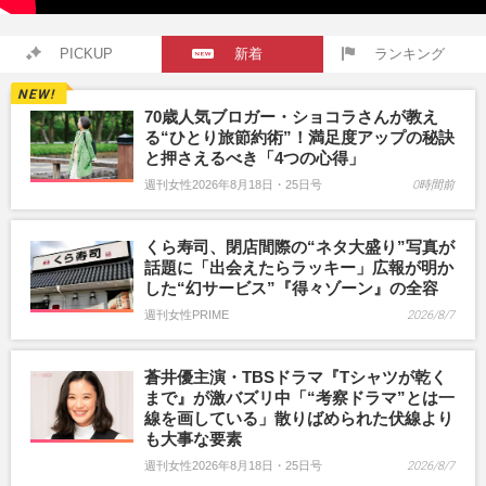
PICKUP
新着
ランキング
70歳人気ブロガー・ショコラさんが教え
る“ひとり旅節約術”！満足度アップの秘訣
と押さえるべき「4つの心得」
週刊女性2026年8月18日・25日号
0時間前
くら寿司、閉店間際の“ネタ大盛り”写真が
話題に「出会えたらラッキー」広報が明か
した“幻サービス”『得々ゾーン』の全容
週刊女性PRIME
2026/8/7
蒼井優主演・TBSドラマ『Tシャツが乾く
まで』が激バズリ中「“考察ドラマ”とは一
線を画している」散りばめられた伏線より
も大事な要素
週刊女性2026年8月18日・25日号
2026/8/7