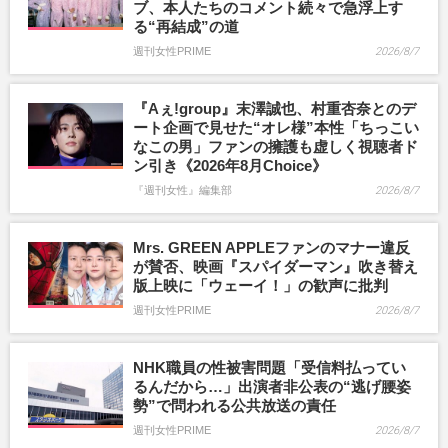
ブ、本人たちのコメント続々で急浮上す
る“再結成”の道
週刊女性PRIME
2026/8/7
『Aぇ!group』末澤誠也、村重杏奈とのデ
ート企画で見せた“オレ様”本性「ちっこい
なこの男」ファンの擁護も虚しく視聴者ド
ン引き《2026年8月Choice》
『週刊女性』編集部
2026/8/7
Mrs. GREEN APPLEファンのマナー違反
が賛否、映画『スパイダーマン』吹き替え
版上映に「ウェーイ！」の歓声に批判
週刊女性PRIME
2026/8/7
NHK職員の性被害問題「受信料払ってい
るんだから…」出演者非公表の“逃げ腰姿
勢”で問われる公共放送の責任
週刊女性PRIME
2026/8/7