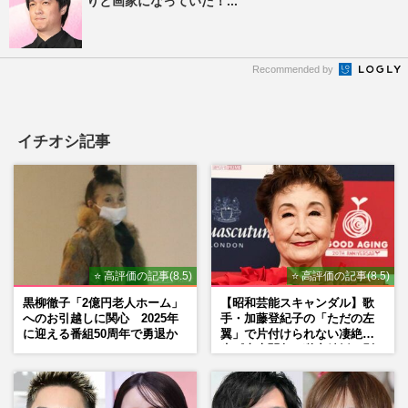
りと画家になっていた！...
Recommended by
イチオシ記事
⭐ 高評価の記事(8.5)
⭐ 高評価の記事(8.5)
黒柳徹子「2億円老人ホーム」
【昭和芸能スキャンダル】歌
へのお引越しに関心 2025年
手・加藤登紀子の「ただの左
に迎える番組50周年で勇退か
翼」で片付けられない凄絶半
生《東大闘争、獄中結婚、別
荘で内ゲバ事件》