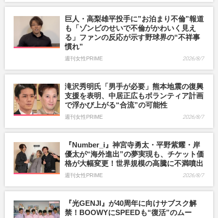
巨人・高梨雄平投手に”お泊まり不倫”報道
も「ゾンビのせいで不倫がかわいく見え
る」ファンの反応が示す野球界の“不祥事
慣れ”
週刊女性PRIME
2026/8/7
滝沢秀明氏「男手が必要」熊本地震の復興
支援を表明、中居正広もボランティア計画
で浮かび上がる“合流”の可能性
週刊女性PRIME
2026/8/7
『Number_i』神宮寺勇太・平野紫耀・岸
優太が“海外進出”の夢実現も、チケット価
格が大幅変更！世界規模の高騰に不満噴出
週刊女性PRIME
2026/8/7
『光GENJI』が40周年に向けサブスク解
禁！BOOWYにSPEEDも“復活”のムー