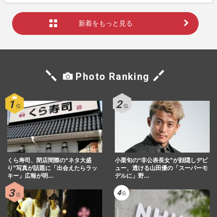
新着をもっと見る
Photo Ranking
くら寿司、閉店間際の“ネタ大盛
小栗旬の“非公表長女”が顔隠しデビ
り”写真が話題に「出会えたらラッ
ュー、透ける山田優の「スーパーモ
キー」広報が明…
デルに」野…