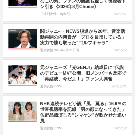
なこの男」ファンの擁護も虚しく視聴者ド
ン引き《2026年8月Choice》
『週刊女性』編集部
2026/8/7
関ジャニ∞・NEWS脱退から20年、音楽活
動再開の内博貴が「プロを目指している」
実力で勝ち取った“ゴルフキャラ”
週刊女性2026年7月21日号
2026/7/9
元ジャニーズ『光GENJI』結成日に“伝説
のデビューMV”公開、旧メンバーも反応で
「再結成、今だよ！」ファン大興奮
週刊女性PRIME
2026/6/26
NHK連続テレビ小説『風、薫る』16.9％の
世帯視聴率を記録「男の顔になってきた」
佐野晶哉演じる“シマケン”が吹かせた追い
風
週刊女性PRIME
2026/6/9