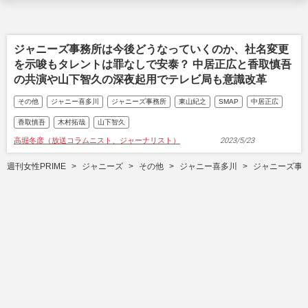
ジャニーズ事務所は今後どうなっていくのか、社名変更
を示唆もタレントは罪なしで安泰？ 中居正広と香取慎吾
の共演や山下智久の深夜起用でテレビ局も意識改革
その他
ジャニー喜多川
ジャニーズ事務所
東山紀之
SMAP
中居正広
香取慎吾
木村拓哉
山下智久
高堀冬彦（放送コラムニスト、ジャーナリスト）
2023/5/23
週刊女性PRIME
ジャニーズ
その他
ジャニー喜多川
ジャニーズ事