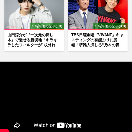
⭐ 高評価の記事(10)
⭐ 高評価の記事(9.8)
山田涼介が『一次元の挿し
TBS日曜劇場『VIVANT』キャ
木』で魅せる新境地「キラキ
スティングの有能ぶりに脱
ラしたフィルターが1枚外れて
帽！堺雅人演じる“乃木の青年
くれたら」アイドル像を封印
期”役は、そっくり説根強い
した覚悟
Mr.Children桜井和寿のバンド
マン長男・櫻井海音だった