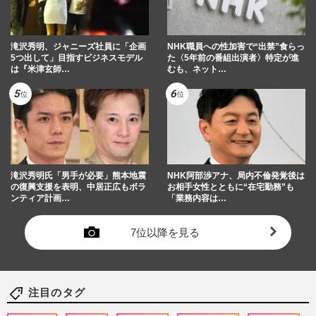
滝沢秀明、ジャニーズ社員に「企画
NHK職員への性加害で“出禁”食らっ
5つ出して」目指すビジネスモデル
た〈5年前の番組出演者〉特定が進
は『米津玄師…
むも、ネット…
滝沢秀明氏「男手が必要」熊本地震
NHK阿部渉アナ、局内不倫発覚後は
の復興支援を表明、中居正広もボラ
お相手女性とともに“在宅勤務”も
ンティア計画…
「業務内容は…
7位以降を見る
注目のタグ