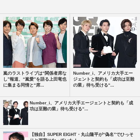
嵐のラストライブは“関係者席な
Number_i、アメリカ大手エー
し”報道、“嵐愛”を語る上田竜也
ジェントと契約も「成功は至難
に集まる同情と“席...
の業」待ち受ける“...
Number_i、アメリカ大手エージェントと契約も「成
功は至難の業」待ち受ける“...
【独自】SUPER EIGHT・丸山隆平が“偽名”でひっそ