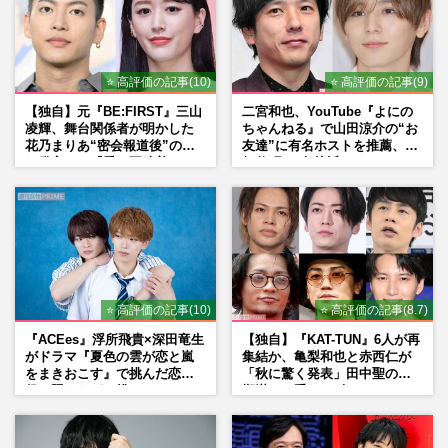
⭐ 高評価の記事(10)
⭐ 高評価の記事(9)
【独自】元『BE:FIRST』三山
二宮和也、YouTube『よにの
凌輝、舞台関係者が明かした
ちゃんねる』で山田涼介の“お
花乃まりあ“密会報道後”の呆
友達”に有名ホストを推薦、歌
れ発言と、『愛の不時着』の
舞伎町に“急接近”でファン
劇場が答えた共演舞台の行方
「関わらないで！」
⭐ 高評価の記事(10)
⭐ 高評価の記事(8.7)
『ACEes』浮所飛貴×深田竜生
【独自】『KAT-TUN』6人が再
がドラマ『夏色の雲が恋と嵐
集結か、亀梨和也と赤西仁が
をまきおこす』で挑んだ恋人
「秋に驚く発表」田中聖の刑
役、照れながら挑んだキュン
期満了と重なる“匂わせ”では
シーン秘話
ない理由