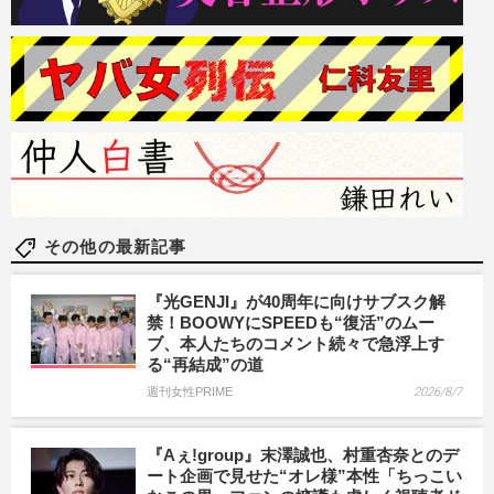
その他の最新記事
『光GENJI』が40周年に向けサブスク解
禁！BOOWYにSPEEDも“復活”のムー
ブ、本人たちのコメント続々で急浮上す
る“再結成”の道
週刊女性PRIME
2026/8/7
『Aぇ!group』末澤誠也、村重杏奈とのデ
ート企画で見せた“オレ様”本性「ちっこい