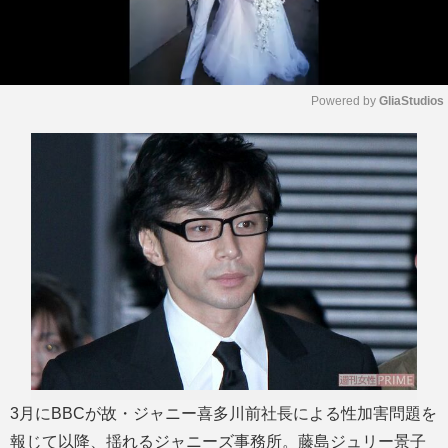
Powered by 
GliaStudios
M
u
t
e
3月にBBCが故・ジャニー喜多川前社長による性加害問題を
報じて以降、揺れるジャニーズ事務所。藤島ジュリー景子