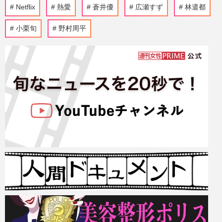
Netflix
熱愛
蒼井優
広瀬すず
林遣都
小栗旬
野村周平