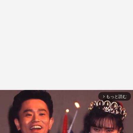
もっと読む
arrow_forward_ios