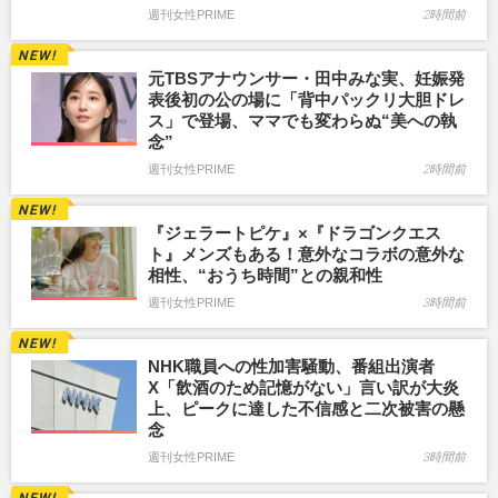
週刊女性PRIME
2時間前
元TBSアナウンサー・田中みな実、妊娠発
表後初の公の場に「背中パックリ大胆ドレ
ス」で登場、ママでも変わらぬ“美への執
念”
週刊女性PRIME
2時間前
『ジェラートピケ』×『ドラゴンクエス
ト』メンズもある！意外なコラボの意外な
相性、“おうち時間”との親和性
週刊女性PRIME
3時間前
NHK職員への性加害騒動、番組出演者
X「飲酒のため記憶がない」言い訳が大炎
上、ピークに達した不信感と二次被害の懸
念
週刊女性PRIME
3時間前