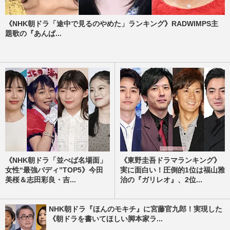
《NHK朝ドラ「途中で見るのやめた」ランキング》RADWIMPS主
題歌の『あんぱ...
《NHK朝ドラ「並べば名場面」
《東野圭吾ドラマランキング》
女性“最強バディ”TOP5》今田
実に面白い！圧倒的1位は福山雅
美桜＆志田彩良・吉...
治の『ガリレオ』、2位...
NHK朝ドラ『ほんのモキチ』に宮藤官九郎！実現した
《朝ドラを書いてほしい脚本家ラ...