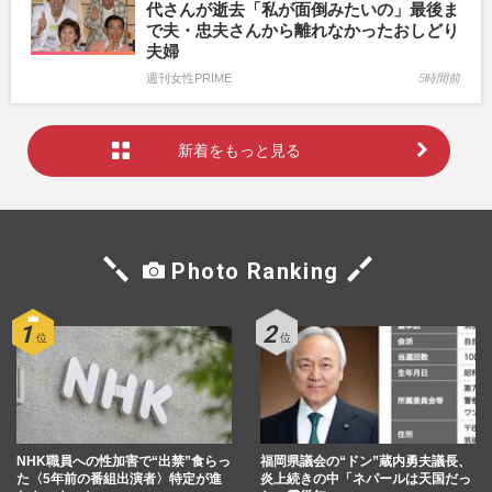
代さんが逝去「私が面倒みたいの」最後ま
で夫・忠夫さんから離れなかったおしどり
夫婦
週刊女性PRIME
5時間前
新着をもっと見る
Photo Ranking
NHK職員への性加害で“出禁”食らっ
福岡県議会の“ドン”蔵内勇夫議長、
た〈5年前の番組出演者〉特定が進
炎上続きの中「ネパールは天国だっ