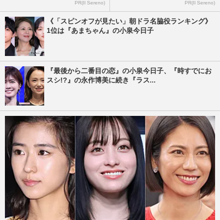
PR(Il Sereno)
PR(Il Sereno)
《「スピンオフが見たい」朝ドラ名脇役ランキング》
1位は『あまちゃん』の小泉今日子
『最後から二番目の恋』の小泉今日子、『時すでにお
スシ!?』の永作博美に続き『ラス...