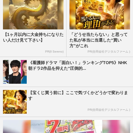
【1ヶ月以内に大金持ちになりた
「どうせ当たらない」と思って
い人だけ見て下さい】
た私が本当に当選した“買い
方”がこれ
PR(Il Sereno)
PR(合同会社デジタルファーム )
《看護師ドラマ「面白い！」ランキングTOP5》NHK
朝ドラ2作品を抑えた“圧倒的...
【宝くじ買う前に】ここで気づくかどうかで変わりま
す
PR(合同会社デジタルファーム )