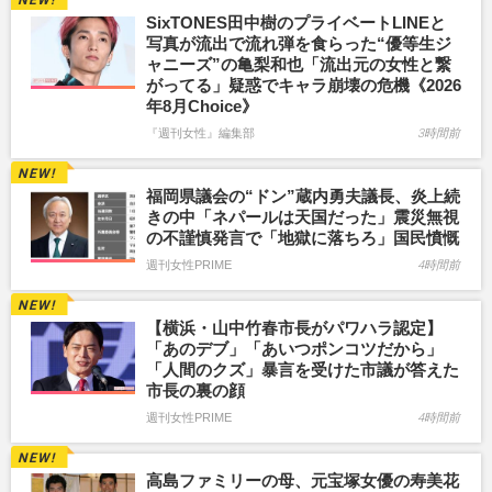
SixTONES田中樹のプライベートLINEと
写真が流出で流れ弾を食らった“優等生ジ
ャニーズ”の亀梨和也「流出元の女性と繋
がってる」疑惑でキャラ崩壊の危機《2026
年8月Choice》
『週刊女性』編集部
3時間前
福岡県議会の“ドン”蔵内勇夫議長、炎上続
きの中「ネパールは天国だった」震災無視
の不謹慎発言で「地獄に落ちろ」国民憤慨
週刊女性PRIME
4時間前
【横浜・山中竹春市長がパワハラ認定】
「あのデブ」「あいつポンコツだから」
「人間のクズ」暴言を受けた市議が答えた
市長の裏の顔
週刊女性PRIME
4時間前
高島ファミリーの母、元宝塚女優の寿美花