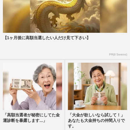
【1ヶ月後に高額当選したい人だけ見て下さい】
PR(Il Sereno)
「高額当選者が秘密にしてた金
「大金が欲しいなら試して！」
運診断を暴露します...」
あなたも大金持ちの仲間入りで
す。