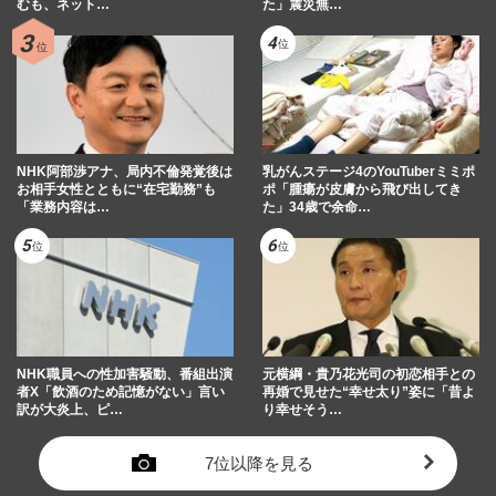
むも、ネット…
た」震災無…
NHK阿部渉アナ、局内不倫発覚後は
乳がんステージ4のYouTuberミミポ
お相手女性とともに“在宅勤務”も
ポ「腫瘍が皮膚から飛び出してき
「業務内容は…
た」34歳で余命…
NHK職員への性加害騒動、番組出演
元横綱・貴乃花光司の初恋相手との
者X「飲酒のため記憶がない」言い
再婚で見せた“幸せ太り”姿に「昔よ
訳が大炎上、ピ…
り幸せそう…
7位以降を見る