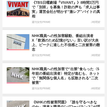
《TBS日曜劇場『VIVANT』》8時間3万円
で「別班」を募集！詐欺の声も「求人は事
実」運営会社が明かす“激レア”バイトの真
相
週刊女性PRIME
2時間前
NHK職員への性加害騒動、番組出演者
X「飲酒のため記憶がない」言い訳が大炎
上、ピークに達した不信感と二次被害の懸
念
週刊女性PRIME
3時間前
NHK職員への性加害で“出禁”食らった〈5
年前の番組出演者〉特定が進むも、ネット
で「無関係な個人名」も拡散される“二次
被害”
週刊女性PRIME
8時間前
《NHKの性被害問題》「誰を守るべきな
のか」演者と職員の“パワーバランス”が浮