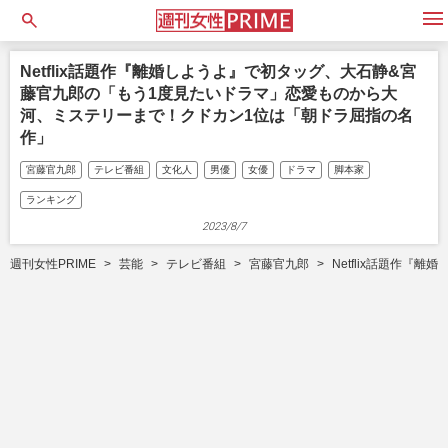
open
Netflix話題作『離婚しようよ』で初タッグ、大石静&宮
藤官九郎の「もう1度見たいドラマ」恋愛ものから大
河、ミステリーまで！クドカン1位は「朝ドラ屈指の名
作」
宮藤官九郎
テレビ番組
文化人
男優
女優
ドラマ
脚本家
ランキング
2023/8/7
週刊女性PRIME
芸能
テレビ番組
宮藤官九郎
Netflix話題作