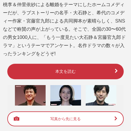
桃李＆仲里依紗による離婚をテーマにしたホームコメディ
ーだが、ラブストーリーの名手・大石静と、希代のコメデ
ィー作家・宮藤官九郎による共同脚本が素晴らしく、SNS
などで称賛の声が上がっている。そこで、全国の30〜60代
の男女1000人に、「もう一度見たい大石静＆宮藤官九郎ド
ラマ」というテーマでアンケート。名作ドラマの数々が入
ったランキングをどうぞ!
本文を読む
写真から先に見る