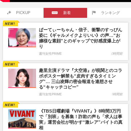
PICKUP
新着
ランキング
ぱーてぃーちゃん・信子、衝撃のすっぴん
姿に《ギャルメイクよりいい》の声…“お
嬢様な素顔”とのギャップで好感度爆上が
り
週刊女性PRIME
0時間前
趣里主演ドラマ『大空港』が税関とのコラ
ボポスター解禁も“皮肉すぎるタイミン
グ”… 三山凌輝の密会報道を連想させ
る“キャッチコピー”
週刊女性PRIME
1時間前
《TBS日曜劇場『VIVANT』》8時間3万円
で「別班」を募集！詐欺の声も「求人は事
実」運営会社が明かす“激レア”バイトの真
相