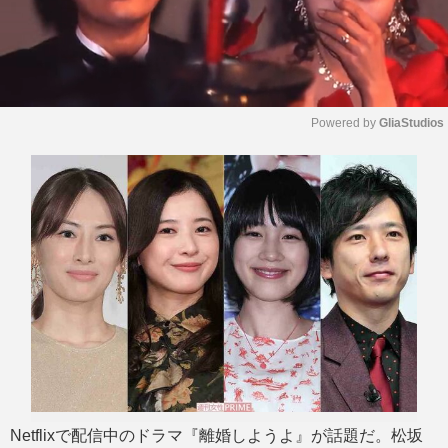
Powered by 
GliaStudios
M
u
t
e
Netflixで配信中のドラマ『離婚しようよ』が話題だ。松坂