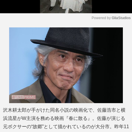
Powered by 
GliaStudios
M
u
t
e
沢木耕太郎が手がけた同名小説の映画化で、佐藤浩市と横
浜流星がW主演を務める映画『春に散る』。佐藤が演じる
元ボクサーの“故郷”として描かれているのが大分市。昨年11