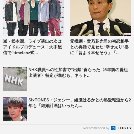
嵐・松本潤、ライブ演出の次は
元横綱・貴乃花光司の初恋相手
アイドルプロデュース！大手配
との再婚で見せた“幸せ太り”姿
信で“timelesz式...
に「昔より幸せそう」「...
NHK職員への性加害で“出禁”食らった〈5年前の番組
出演者〉特定が進むも、ネット...
SixTONES・ジェシー、綾瀬はるかとの熱愛報道から2
年も「結婚計画はいったん...
Recommended by