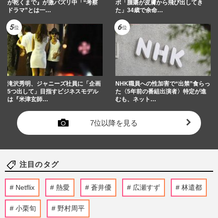
が乾くまで』が激バズリ中「“考察
ポ「腫瘍が皮膚から飛び出してき
ドラマ”とは一…
た」34歳で余命…
滝沢秀明、ジャニーズ社員に「企画
NHK職員への性加害で“出禁”食らっ
5つ出して」目指すビジネスモデル
た〈5年前の番組出演者〉特定が進
は『米津玄師…
むも、ネット…
7位以降を見る
注目のタグ
Netflix
熱愛
蒼井優
広瀬すず
林遣都
小栗旬
野村周平