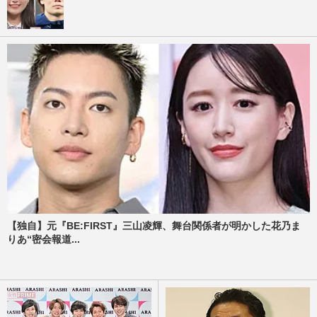
【独自】元『BE:FIRST』三山凌輝、舞台関係者が明かした花乃ま
りあ“密会報道...