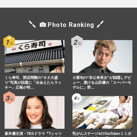
Photo Ranking
くら寿司、閉店間際の“ネタ大盛
小栗旬の“非公表長女”が顔隠しデビ
り”写真が話題に「出会えたらラッ
ュー、透ける山田優の「スーパーモ
キー」広報が明…
デルに」野…
蒼井優主演・TBSドラマ『Tシャツ
乳がんステージ4のYouTuberミミポ