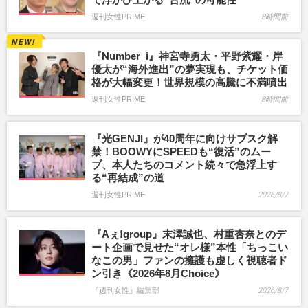
週刊女性PRIME
8時間前
『Number_i』神宮寺勇太・平野紫耀・岸
優太が“海外進出”の夢実現も、チケット価
格が大幅変更！世界規模の高騰に不満噴出
週刊女性PRIME
8時間前
『光GENJI』が40周年に向けサブスク解
禁！BOOWYにSPEEDも“復活”のムー
ブ、本人たちのコメント続々で急浮上す
る“再結成”の道
週刊女性PRIME
2026/8/7
『Aぇ!group』末澤誠也、村重杏奈とのデ
ート企画で見せた“オレ様”本性「ちっこい
なこの男」ファンの擁護も虚しく視聴者ド
ン引き《2026年8月Choice》
『週刊女性』編集部
2026/8/7