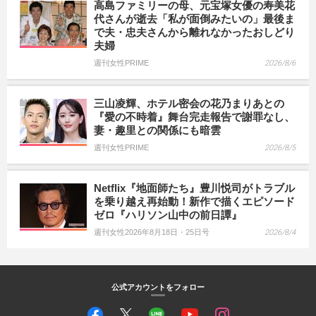
高島ファミリーの母、元宝塚女優の寿美花
代さんが逝去「私が面倒みたいの」最後ま
で夫・忠夫さんから離れなかったおしどり
夫婦
週刊女性PRIME
2026/8/6
三山凌輝、ホテル密会の花乃まりあとの
『愛の不時着』舞台完走報告で謝罪なし、
妻・趣里との関係にも暗雲
週刊女性PRIME
2026/8/5
Netflix『地面師たち』豊川悦司がトラブル
を乗り越え再始動！新作で描くエピソード
ゼロ『ハリソン山中の前日譚』
週刊女性2026年8月18日・25日号
2026/8/4
公式アカウントをフォロー