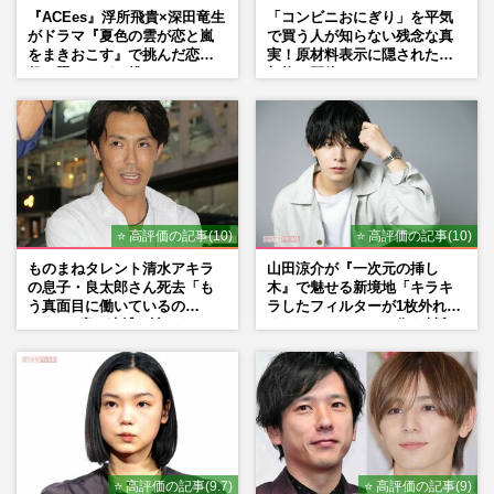
『ACEes』浮所飛貴×深田竜生
「コンビニおにぎり」を平気
がドラマ『夏色の雲が恋と嵐
で買う人が知らない残念な真
をまきおこす』で挑んだ恋人
実！原材料表示に隠された添
役、照れながら挑んだキュン
加物の正体
シーン秘話
⭐ 高評価の記事(10)
⭐ 高評価の記事(10)
ものまねタレント清水アキラ
山田涼介が『一次元の挿し
の息子・良太郎さん死去「も
木』で魅せる新境地「キラキ
う真面目に働いているの
ラしたフィルターが1枚外れて
で」、2度の逮捕も諦めなかっ
くれたら」アイドル像を封印
た芸能界“波乱に満ちた37年”
した覚悟
⭐ 高評価の記事(9.7)
⭐ 高評価の記事(9)