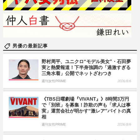
男優の最新記事
野村周平、ユニクロ“モデル美女”・石田夢
実と熱愛報道！下半身強調の「過激すぎる
三角水着」公開でネットざわつき
週刊女性PRIME
2026/8/6
《TBS日曜劇場『VIVANT』》8時間3万円
で「別班」を募集！詐欺の声も「求人は事
実」運営会社が明かす“激レア”バイトの真
相
週刊女性PRIME
2026/8/6