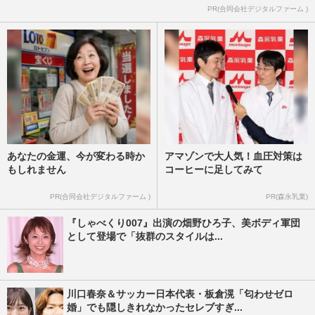
PR(合同会社デジタルファーム )
あなたの金運、今が変わる時か
アマゾンで大人気！血圧対策は
もしれません
コーヒーに足してみて
PR(合同会社デジタルファーム )
PR(森永乳業)
『しゃべくり007』出演の畑野ひろ子、美ボディ軍団
として登場で「抜群のスタイルは...
川口春奈＆サッカー日本代表・板倉滉「匂わせゼロ
婚」でも隠しきれなかったセレブすぎ...