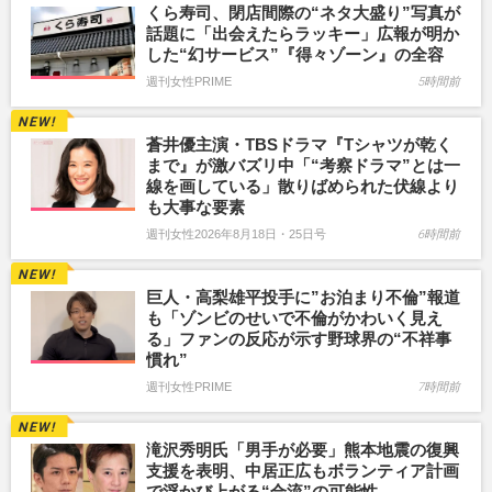
くら寿司、閉店間際の“ネタ大盛り”写真が
話題に「出会えたらラッキー」広報が明か
した“幻サービス”『得々ゾーン』の全容
週刊女性PRIME
5時間前
蒼井優主演・TBSドラマ『Tシャツが乾く
まで』が激バズリ中「“考察ドラマ”とは一
線を画している」散りばめられた伏線より
も大事な要素
週刊女性2026年8月18日・25日号
6時間前
巨人・高梨雄平投手に”お泊まり不倫”報道
も「ゾンビのせいで不倫がかわいく見え
る」ファンの反応が示す野球界の“不祥事
慣れ”
週刊女性PRIME
7時間前
滝沢秀明氏「男手が必要」熊本地震の復興
支援を表明、中居正広もボランティア計画
で浮かび上がる“合流”の可能性