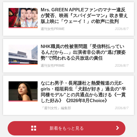
Mrs. GREEN APPLEファンのマナー違反
が賛否、映画『スパイダーマン』吹き替え
版上映に「ウェーイ！」の歓声に批判
週刊女性PRIME
2026/8/7
NHK職員の性被害問題「受信料払ってい
るんだから…」出演者非公表の“逃げ腰姿
勢”で問われる公共放送の責任
週刊女性PRIME
2026/8/7
なにわ男子・長尾謙杜と熱愛報道の元E-
girls・稲垣莉生「犬顔が好き」過去の“半
同棲モデル”との共通点から透ける《一貫
した好み》《2026年8月Choice》
『週刊女性』編集部
2026/8/7
新着をもっと見る