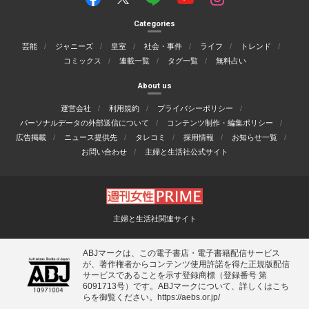
Categories
芸能
ジャニーズ
皇室
社会・事件
ライフ
トレンド
コミックス
連載一覧
タグ一覧
無料占い
About us
運営会社
利用規約
プライバシーポリシー
パーソナルデータの外部送信について
コンテンツ制作・編集ポリシー
広告掲載
ニュース提供先
タレコミ
採用情報
お知らせ一覧
お問い合わせ
主婦と生活社公式サイト
主婦と生活社関連サイト
ABJマークは、この電子書店・電子書籍配信サービス
が、著作権者からコンテンツ使用許諾を得た正規版配信
サービスであることを示す登録商標（登録番号 第
6091713号）です。ABJマークについて、詳しくはこち
らを御覧ください。
https://aebs.or.jp/