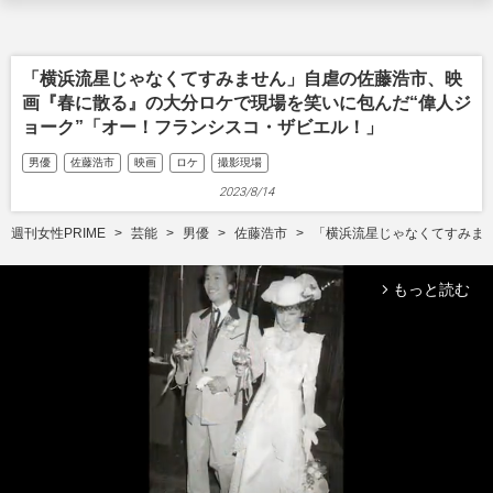
「横浜流星じゃなくてすみません」自虐の佐藤浩市、映
画『春に散る』の大分ロケで現場を笑いに包んだ“偉人ジ
ョーク”「オー！フランシスコ・ザビエル！」
男優
佐藤浩市
映画
ロケ
撮影現場
2023/8/14
週刊女性PRIME
芸能
男優
佐藤浩市
「横浜流星じゃなくてすみま
もっと読む
arrow_forward_ios