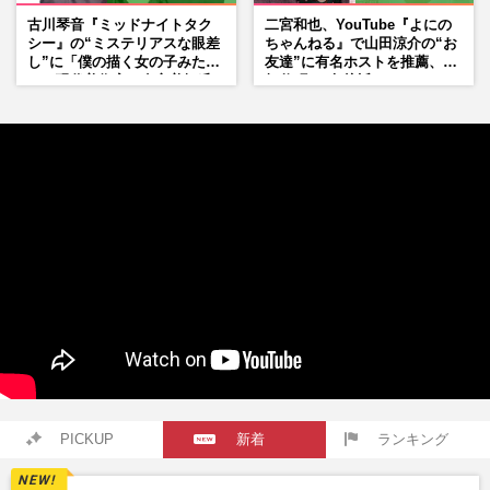
古川琴音『ミッドナイトタク
二宮和也、YouTube『よにの
シー』の“ミステリアスな眼差
ちゃんねる』で山田涼介の“お
し”に「僕の描く女の子みた
友達”に有名ホストを推薦、歌
い」現代美術家・奈良美智氏
舞伎町に“急接近”でファン
もSNSで“公認”
「関わらないで！」
PICKUP
新着
ランキング