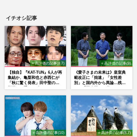
イチオシ記事
⭐ 高評価の記事(8.7)
⭐ 高評価の記事(9)
【独自】『KAT-TUN』6人が再
《愛子さまの未来は》皇室典
集結か、亀梨和也と赤西仁が
範改正に「拙速」「女性差
「秋に驚く発表」田中聖の刑
別」と国内外から異論…残さ
期満了と重なる“匂わせ”では
れた「再改正」の道
ない理由
⭐ 高評価の記事(10)
⭐ 高評価の記事(8.7)