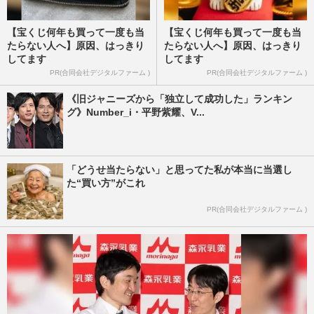
【宝くじ何年も買って一度も当
【宝くじ何年も買って一度も当
たらない人へ】原因、はっきり
たらない人へ】原因、はっきり
してます
してます
PR(合同会社デジタルファーム )
PR(合同会社デジタルファーム )
《旧ジャニーズから「独立して成功した」ランキン
グ》Number_i・平野紫耀、V...
「どうせ当たらない」と思ってた私が本当に当選し
た“買い方”がこれ
PR(合同会社デジタルファーム )