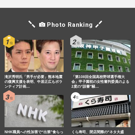
Photo Ranking
滝沢秀明氏「男手が必要」熊本地震
「第108回全国高校野球選手権大
の復興支援を表明、中居正広もボラ
会」甲子園初の女性審判委員のよる
ンティア計画…
2度の“誤審”騒…
NHK職員への性加害で“出禁”食らっ
くら寿司、閉店間際の“ネタ大盛