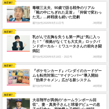
毒蝮三太夫、90歳で語る戦争のリアル
「靴の中にちぎれた足首」「抑留で変わっ
た兄」…終戦後も続いた悲劇
週刊女性2026年8月11日号
2時間前
乳がんで左胸を失うも第一声は“気に入っ
た！”「根拠がなくても大丈夫」ロックバ
ンドボーカル・ミワユータさんの前向き闘
病記
週刊女性2026年8月18日・25日号
3時間前
『ポケモンカード』バンダイのカードゲー
ムも転売対策に“マイナンバー”導入開始
「効果テキメン」広がる新システム
週刊女性PRIME
4時間前
大谷翔平が異例の“ホームランボール回
収”、妻・真美子さんと球場デビューの息