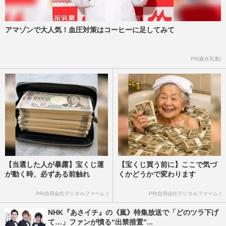
アマゾンで大人気！血圧対策はコーヒーに足してみて
PR(森永乳業)
【当選した人が暴露】宝くじ運
【宝くじ買う前に】ここで気づ
が動く時、必ずある前触れ
くかどうかで変わります
PR(合同会社デジタルファーム )
PR(合同会社デジタルファーム )
NHK『あさイチ』の《嵐》特集放送で「どのツラ下げ
て…」ファンが憤る“出禁措置”...