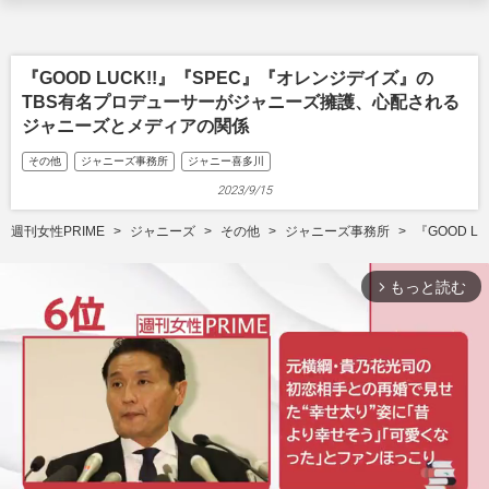
『GOOD LUCK!!』『SPEC』『オレンジデイズ』の
TBS有名プロデューサーがジャニーズ擁護、心配される
ジャニーズとメディアの関係
その他
ジャニーズ事務所
ジャニー喜多川
2023/9/15
週刊女性PRIME
ジャニーズ
その他
ジャニーズ事務所
『GOOD 
もっと読む
arrow_forward_ios