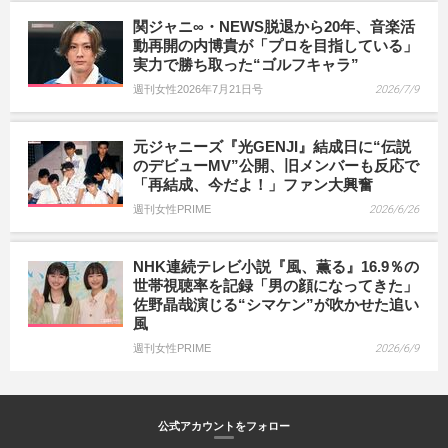
関ジャニ∞・NEWS脱退から20年、音楽活
動再開の内博貴が「プロを目指している」
実力で勝ち取った“ゴルフキャラ”
週刊女性2026年7月21日号
2026/7/9
元ジャニーズ『光GENJI』結成日に“伝説
のデビューMV”公開、旧メンバーも反応で
「再結成、今だよ！」ファン大興奮
週刊女性PRIME
2026/6/26
NHK連続テレビ小説『風、薫る』16.9％の
世帯視聴率を記録「男の顔になってきた」
佐野晶哉演じる“シマケン”が吹かせた追い
風
週刊女性PRIME
2026/6/9
公式アカウントをフォロー