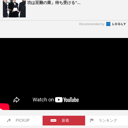
功は至難の業」待ち受ける“...
Recommended by
PICKUP
新着
ランキング