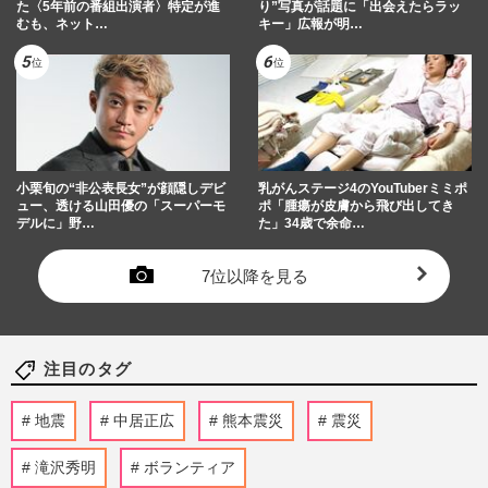
た〈5年前の番組出演者〉特定が進
り”写真が話題に「出会えたらラッ
むも、ネット…
キー」広報が明…
小栗旬の“非公表長女”が顔隠しデビ
乳がんステージ4のYouTuberミミポ
ュー、透ける山田優の「スーパーモ
ポ「腫瘍が皮膚から飛び出してき
デルに」野…
た」34歳で余命…
7位以降を見る
注目のタグ
地震
中居正広
熊本震災
震災
滝沢秀明
ボランティア