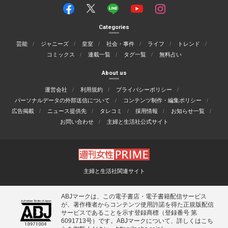
Categories
芸能
ジャニーズ
皇室
社会・事件
ライフ
トレンド
コミックス
連載一覧
タグ一覧
無料占い
About us
運営会社
利用規約
プライバシーポリシー
パーソナルデータの外部送信について
コンテンツ制作・編集ポリシー
広告掲載
ニュース提供先
タレコミ
採用情報
お知らせ一覧
お問い合わせ
主婦と生活社公式サイト
主婦と生活社関連サイト
ABJマークは、この電子書店・電子書籍配信サービス
が、著作権者からコンテンツ使用許諾を得た正規版配信
サービスであることを示す登録商標（登録番号 第
6091713号）です。ABJマークについて、詳しくはこち