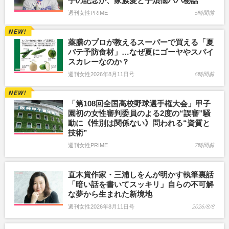
子の記念か、家族愛と子煩悩パパ秘話
週刊女性PRIME
5時間前
薬膳のプロが教えるスーパーで買える「夏
バテ予防食材」…なぜ夏にゴーヤやスパイ
スカレーなのか？
週刊女性2026年8月11日号
6時間前
「第108回全国高校野球選手権大会」甲子
園初の女性審判委員のよる2度の“誤審”騒
動に《性別は関係ない》問われる“資質と
技術”
週刊女性PRIME
7時間前
直木賞作家・三浦しをんが明かす執筆裏話
「暗い話を書いてスッキリ」自らの不可解
な夢から生まれた新境地
週刊女性2026年8月11日号
2026/8/8