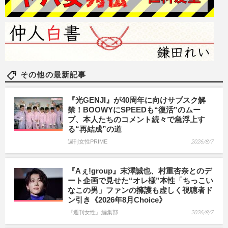
その他の最新記事
『光GENJI』が40周年に向けサブスク解
禁！BOOWYにSPEEDも“復活”のムー
ブ、本人たちのコメント続々で急浮上す
る“再結成”の道
週刊女性PRIME
2026/8/7
『Aぇ!group』末澤誠也、村重杏奈とのデ
ート企画で見せた“オレ様”本性「ちっこい
なこの男」ファンの擁護も虚しく視聴者ド
ン引き《2026年8月Choice》
『週刊女性』編集部
2026/8/7