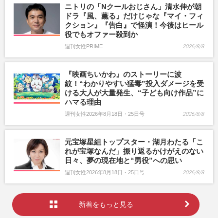
ニトリの「Nクールおじさん」清水伸が朝
ドラ『風、薫る』だけじゃな『マイ・フィ
クション』『告白』で怪演！今後はヒール
役でもオファー殺到か
週刊女性PRIME
2026/8/8
『映画ちいかわ』のストーリーに波
紋！“わかりやすい猛毒”投入ダメージを受
ける大人が大量発生、“子ども向け作品”に
ハマる理由
週刊女性2026年8月18日・25日号
2026/8/8
元宝塚星組トップスター・湖月わたる「こ
れが宝塚なんだ」振り返るかけがえのない
日々、夢の現在地と“男役”への思い
週刊女性2026年8月18日・25日号
2026/8/8
新着をもっと見る