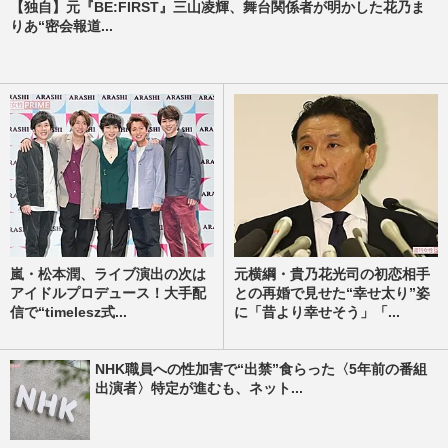
【独自】元『BE:FIRST』三山凌輝、舞台関係者が明かした花乃ま
りあ“密会報道...
嵐・松本潤、ライブ演出の次は
元横綱・貴乃花光司の初恋相手
アイドルプロデュース！大手配
との再婚で見せた“幸せ太り”姿
信で“timelesz式...
に「昔より幸せそう」「...
NHK職員への性加害で“出禁”食らった〈5年前の番組
出演者〉特定が進むも、ネット...