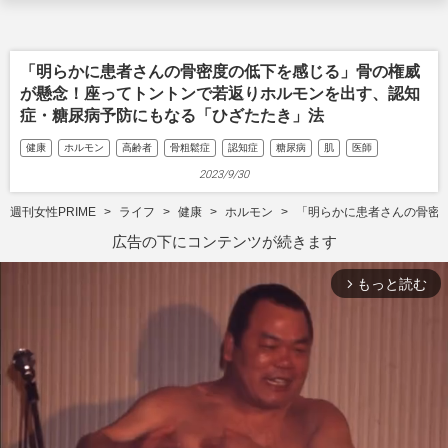
「明らかに患者さんの骨密度の低下を感じる」骨の権威
が懸念！座ってトントンで若返りホルモンを出す、認知
症・糖尿病予防にもなる「ひざたたき」法
健康
ホルモン
高齢者
骨粗鬆症
認知症
糖尿病
肌
医師
2023/9/30
週刊女性PRIME
ライフ
健康
ホルモン
「明らかに患者さんの骨密
広告の下にコンテンツが続きます
もっと読む
arrow_forward_ios