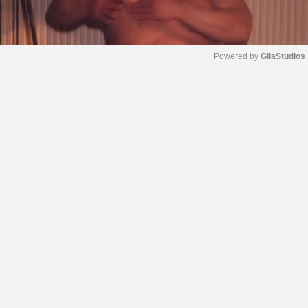
Powered by 
GliaStudios
M
u
t
e