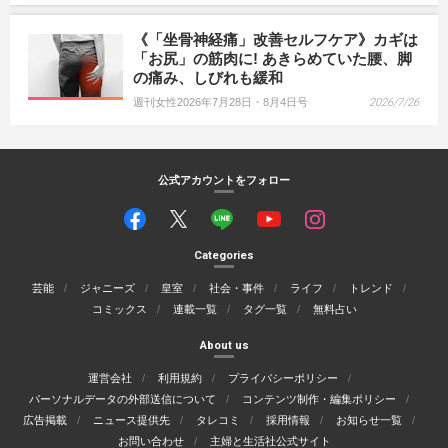
《「坐骨神経痛」改善セルフケア》カギは
「お尻」の筋肉に! あきらめていた腰、脚
の痛み、しびれも緩和
週刊女性2026年7月28日・8月4日号
2026/7/26
公式アカウントをフォロー
Categories
芸能
ジャニーズ
皇室
社会・事件
ライフ
トレンド
コミックス
連載一覧
タグ一覧
無料占い
About us
運営会社
利用規約
プライバシーポリシー
パーソナルデータの外部送信について
コンテンツ制作・編集ポリシー
広告掲載
ニュース提供先
タレコミ
採用情報
お知らせ一覧
お問い合わせ
主婦と生活社公式サイト