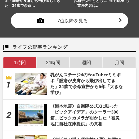
ポ「腫瘍が皮膚から飛び出してき
お相手女性とともに“在宅勤務”も
た」34歳で余命…
「業務内容は…
7位以降を見る
ライフの記事ランキング
1時間
24時間
週間
月間
乳がんステージ4のYouTuberミミポ
ポ「腫瘍が皮膚から飛び出してき
た」34歳で余命宣告から5年「大きな
学び」
《熊本地震》自衛隊公式Xに映った
「ビックアイデア」のクーラー300
箱…ビックカメラが明かした「被災
地に自社在庫提供」の真相