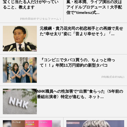
宝くじ当たる人だけがやってい
嵐・松本潤、ライブ演出の次は
ること、教えます
アイドルプロデュース！大手配
信で“timelesz式...
PR(合同会社デジタルファーム )
元横綱・貴乃花光司の初恋相手との再婚で見せ
た“幸せ太り”姿に「昔より幸せそう」「...
『コンビニでタバコ買うの、ちょっと待っ
て！！』年間11万円節約の新型タバコ
PR(株式会社HAL)
NHK職員への性加害で“出禁”食らった〈5年前の
番組出演者〉特定が進むも、ネット...