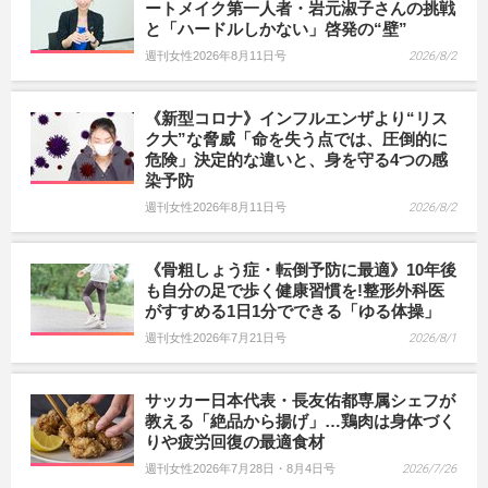
ートメイク第一人者・岩元淑子さんの挑戦
と「ハードルしかない」啓発の“壁”
週刊女性2026年8月11日号
2026/8/2
《新型コロナ》インフルエンザより“リス
ク大”な脅威「命を失う点では、圧倒的に
危険」決定的な違いと、身を守る4つの感
染予防
週刊女性2026年8月11日号
2026/8/2
《骨粗しょう症・転倒予防に最適》10年後
も自分の足で歩く健康習慣を!整形外科医
がすすめる1日1分でできる「ゆる体操」
週刊女性2026年7月21日号
2026/8/1
サッカー日本代表・長友佑都専属シェフが
教える「絶品から揚げ」…鶏肉は身体づく
りや疲労回復の最適食材
週刊女性2026年7月28日・8月4日号
2026/7/26