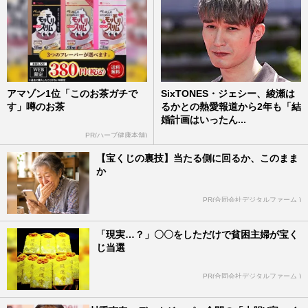
アマゾン1位「このお茶ガチで
SixTONES・ジェシー、綾瀬は
す」噂のお茶
るかとの熱愛報道から2年も「結
婚計画はいったん...
PR(ハーブ健康本舗)
【宝くじの裏技】当たる側に回るか、このまま
か
PR(合同会社デジタルファーム )
「現実…？」〇〇をしただけで貧困主婦が宝く
じ当選
PR(合同会社デジタルファーム )