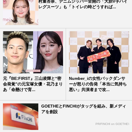
村重杏奈、デニムジッパー全開の「大胆V字ハイ
レグスーツ」も「トイレの時どうすれば...
元『BE:FIRST』三山凌輝と“密
Number_iの女性バックダンサ
会発覚”の元宝塚女優・花乃まり
ーが怒りの告発「本当に気持ち
あ「命懸けで育...
悪い」共演者まで攻...
GOETHEとFINCHIがタッグを組み、新メディ
アを創設
PR(FINCHI on GOETHE)