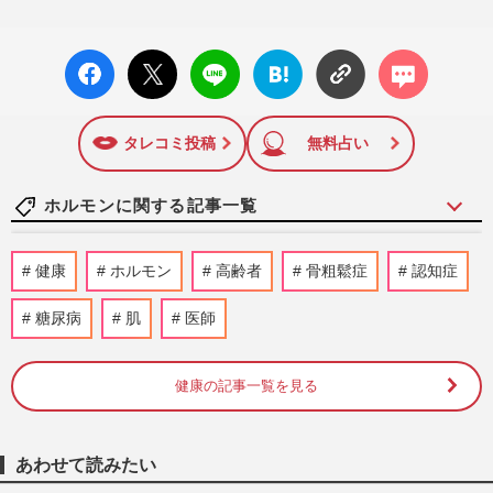
facebo
X ポス
LINE
はてな
コメン
ok い
ト
ブック
ト
いね
マーク
に追加
タレコミ投稿
無料占い
ホルモンに関する記事一覧
《真夏のにおい対策》更年期は特に注意！
健康
ホルモン
高齢者
骨粗鬆症
認知症
最大の敵は「蒸れ」頭皮・デリケートゾー
ン…不快な悩みを解決す…
糖尿病
肌
医師
週刊女性2026年6月23日号
2026/6/13
健康の記事一覧を見る
《50代から飲酒リスクが上昇》閉経後の過
度な飲酒に注意！専門医が指南する病気に
ならない肝臓の守り方
週刊女性2026年6月2日号
2026/5/31
あわせて読みたい