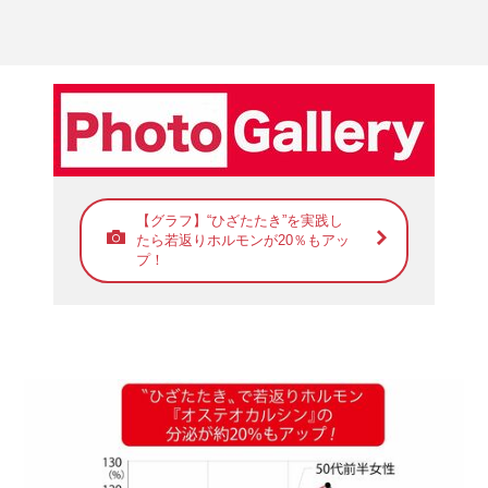
【グラフ】“ひざたたき”を実践し
たら若返りホルモンが20％もアッ
プ！