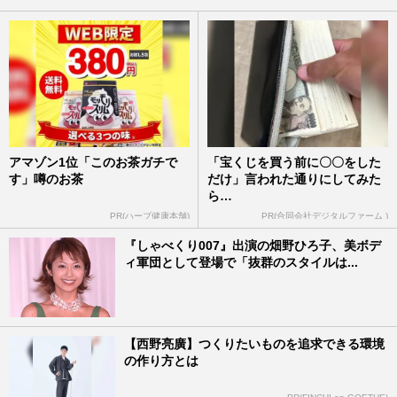
アマゾン1位「このお茶ガチで
「宝くじを買う前に〇〇をした
す」噂のお茶
だけ」言われた通りにしてみた
ら…
PR(ハーブ健康本舗)
PR(合同会社デジタルファーム )
『しゃべくり007』出演の畑野ひろ子、美ボデ
ィ軍団として登場で「抜群のスタイルは...
【西野亮廣】つくりたいものを追求できる環境
の作り方とは