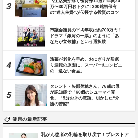
《生活費が浮く優待株14選》年間20
万〜30万円おトクに! 200銘柄保有
の“達人主婦”が伝授する投資のコツ
市議会議員の平均年収は約700万円！
ドラマ『銀河の一票』のように「あ
なたが立候補」という選択肢
惣菜が老化を早め、おにぎりが居眠
り運転の原因に、スーパー&コンビニ
の「危ない食品」
タレント・矢部美穂さん、76歳の母
が認知症で「60個のシューマイ完
食」「5分おきの電話」明かした“介
護の苦悩”
健康の最新記事
乳がん患者の乳輪を取り戻す！ブレストア