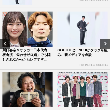
PR(FINCHI on GOETHE)
川口春奈＆サッカー日本代表・
GOETHEとFINCHIがタッグを組
板倉滉「匂わせゼロ婚」でも隠
み、新メディアを創設
しきれなかったセレブすぎ...
PR(FINCHI on GOETHE)