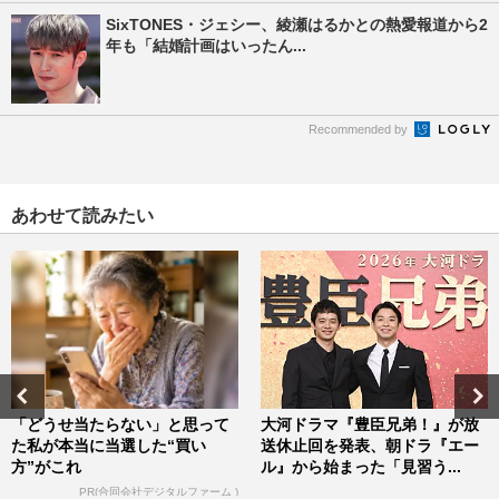
SixTONES・ジェシー、綾瀬はるかとの熱愛報道から2
年も「結婚計画はいったん...
Recommended by
あわせて読みたい
「どうせ当たらない」と思って
大河ドラマ『豊臣兄弟！』が放
た私が本当に当選した“買い
送休止回を発表、朝ドラ『エー
方”がこれ
ル』から始まった「見習う...
PR(合同会社デジタルファーム )