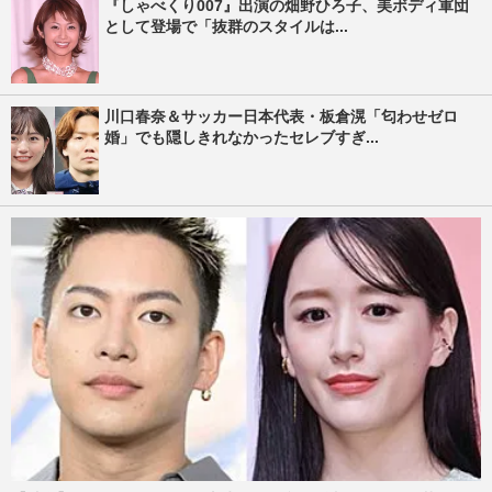
『しゃべくり007』出演の畑野ひろ子、美ボディ軍団
として登場で「抜群のスタイルは...
川口春奈＆サッカー日本代表・板倉滉「匂わせゼロ
婚」でも隠しきれなかったセレブすぎ...