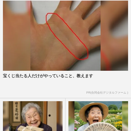
医師が教える心の病気『全般不安症』女性
の発症は男性の“倍以上”！？「まずは自分
の感情を理解」自分でで…
週刊女性2026年4月21日号
2026/4/19
《更年期のための栄養ケア》更年期障害が
重い人と軽い人「食事内容に違い」医師が
教える“朝食抜き・糖質過…
週刊女性2026年4月7日・14日号
2026/4/2
宝くじ当たる人だけがやっていること、教えます
《「鍛骨スープ」簡単レシピ10選》カルシ
ウム・タンパク質・ビタミンDを補う“骨
ケア”、混ぜるだけの一品…
PR(合同会社デジタルファーム )
週刊女性2026年3月17日号
2026/3/21