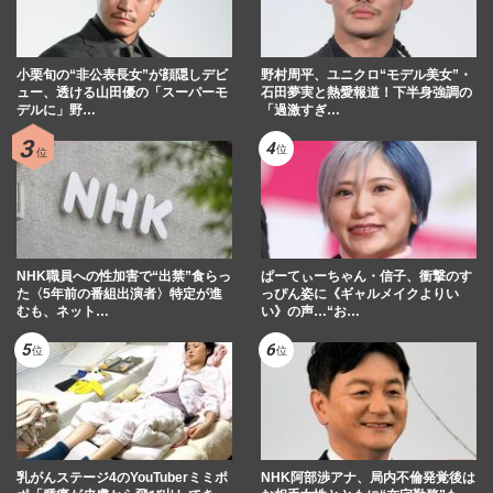
小栗旬の“非公表長女”が顔隠しデビ
野村周平、ユニクロ“モデル美女”・
ュー、透ける山田優の「スーパーモ
石田夢実と熱愛報道！下半身強調の
デルに」野…
「過激すぎ…
NHK職員への性加害で“出禁”食らっ
ぱーてぃーちゃん・信子、衝撃のす
た〈5年前の番組出演者〉特定が進
っぴん姿に《ギャルメイクよりい
むも、ネット…
い》の声…“お…
乳がんステージ4のYouTuberミミポ
NHK阿部渉アナ、局内不倫発覚後は