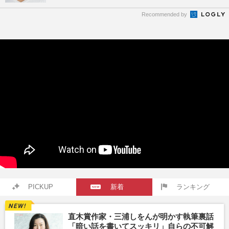
Recommended by
PICKUP
新着
ランキング
直木賞作家・三浦しをんが明かす執筆裏話
「暗い話を書いてスッキリ」自らの不可解