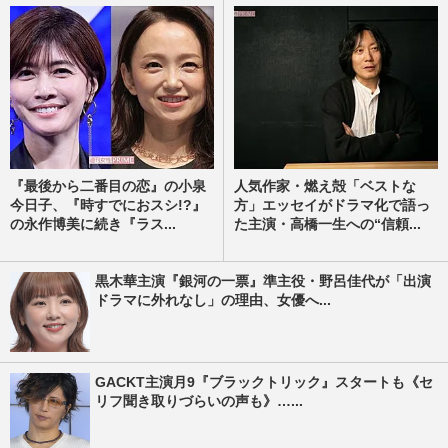
『最後から二番目の恋』の小泉
人気作家・燃え殻「ベストな
今日子、『時すでにおスシ!?』
方」エッセイがドラマ化で語っ
の永作博美に続き『ラス...
た主演・高橋一生への“信頼...
黒木華主演『銀河の一票』準主役・野呂佳代が「出演
ドラマに外れなし」の理由、女優へ...
GACKT主演月9『ブラックトリック』スタートも《セ
リフ聞き取りづらいの声も》…...