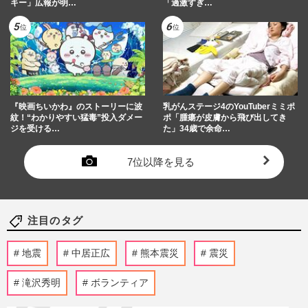
キー」広報が明…
「過激すぎ…
『映画ちいかわ』のストーリーに波
乳がんステージ4のYouTuberミミポ
紋！“わかりやすい猛毒”投入ダメー
ポ「腫瘍が皮膚から飛び出してき
ジを受ける…
た」34歳で余命…
7位以降を見る
注目のタグ
地震
中居正広
熊本震災
震災
滝沢秀明
ボランティア