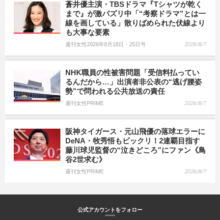
蒼井優主演・TBSドラマ『Tシャツが乾く
まで』が激バズリ中「“考察ドラマ”とは一
線を画している」散りばめられた伏線より
も大事な要素
週刊女性2026年8月18日・25日号
2026/8/7
NHK職員の性被害問題「受信料払ってい
るんだから…」出演者非公表の“逃げ腰姿
勢”で問われる公共放送の責任
週刊女性PRIME
2026/8/7
阪神タイガース・元山飛優の落球エラーに
DeNA・牧秀悟もビックリ！2連覇目指す
藤川球児監督の“泣きどころ”にファン《鳥
谷2世求む》
週刊女性PRIME
2026/8/7
公式アカウントをフォロー