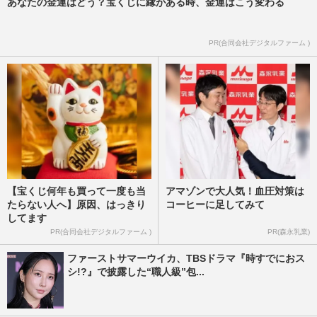
あなたの金運はどう？宝くじに縁がある時、金運はこう変わる
PR(合同会社デジタルファーム )
【宝くじ何年も買って一度も当
アマゾンで大人気！血圧対策は
たらない人へ】原因、はっきり
コーヒーに足してみて
してます
PR(合同会社デジタルファーム )
PR(森永乳業)
ファーストサマーウイカ、TBSドラマ『時すでにおス
シ!?』で披露した“職人級”包...