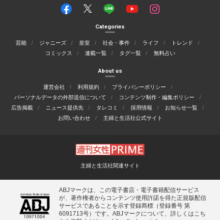
Categories
芸能
ジャニーズ
皇室
社会・事件
ライフ
トレンド
コミックス
連載一覧
タグ一覧
無料占い
About us
運営会社
利用規約
プライバシーポリシー
パーソナルデータの外部送信について
コンテンツ制作・編集ポリシー
広告掲載
ニュース提供先
タレコミ
採用情報
お知らせ一覧
お問い合わせ
主婦と生活社公式サイト
主婦と生活社関連サイト
ABJマークは、この電子書店・電子書籍配信サービス
が、著作権者からコンテンツ使用許諾を得た正規版配信
サービスであることを示す登録商標（登録番号 第
6091713号）です。ABJマークについて、詳しくはこち