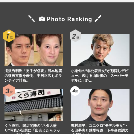
Photo Ranking
滝沢秀明氏「男手が必要」熊本地震
小栗旬の“非公表長女”が顔隠しデビ
の復興支援を表明、中居正広もボラ
ュー、透ける山田優の「スーパーモ
ンティア計画…
デルに」野…
くら寿司、閉店間際の“ネタ大盛
野村周平、ユニクロ“モデル美女”・
り”写真が話題に「出会えたらラッ
石田夢実と熱愛報道！下半身強調の