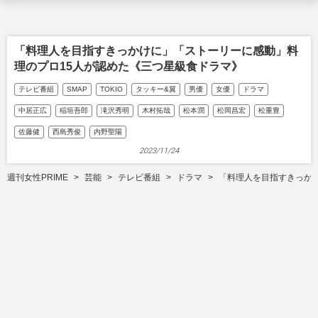
「料理人を目指すきっかけに」「ストーリーに感動」料
理のプロ15人が認めた《三つ星級食ドラマ》
テレビ番組
SMAP
TOKIO
タッキー&翼
男優
女優
ドラマ
中居正広
稲垣吾郎
滝沢秀明
木村拓哉
松本潤
松岡昌宏
松重豊
佐藤健
西島秀俊
内野聖陽
2023/11/24
週刊女性PRIME
芸能
テレビ番組
ドラマ
「料理人を目指すきっか