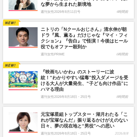
な夢から生まれた新境地
週刊女性2026年8月11日号
4時間前
ニトリの「Nクールおじさん」清水伸が朝
ドラ『風、薫る』だけじゃな『マイ・フィ
クション』『告白』で怪演！今後はヒール
役でもオファー殺到か
週刊女性PRIME
6時間前
『映画ちいかわ』のストーリーに波
紋！“わかりやすい猛毒”投入ダメージを受
ける大人が大量発生、“子ども向け作品”に
ハマる理由
週刊女性2026年8月18日・25日号
8時間前
元宝塚星組トップスター・湖月わたる「こ
れが宝塚なんだ」振り返るかけがえのない
日々、夢の現在地と“男役”への思い
週刊女性2026年8月18日・25日号
2026/8/8