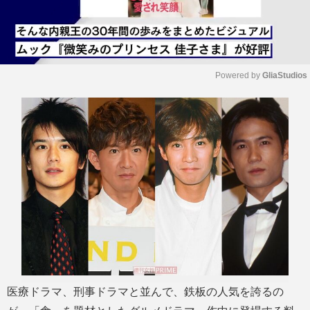
Powered by 
GliaStudios
M
u
t
e
医療ドラマ、刑事ドラマと並んで、鉄板の人気を誇るの