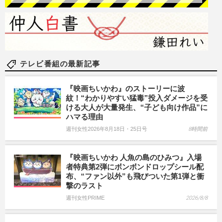
テレビ番組の最新記事
『映画ちいかわ』のストーリーに波
紋！“わかりやすい猛毒”投入ダメージを受
ける大人が大量発生、“子ども向け作品”に
ハマる理由
週刊女性2026年8月18日・25日号
8時間前
『映画ちいかわ 人魚の島のひみつ』入場
者特典第2弾にボンボンドロップシール配
布、“ファン以外”も飛びついた第1弾と衝
撃のラスト
週刊女性PRIME
2026/8/8