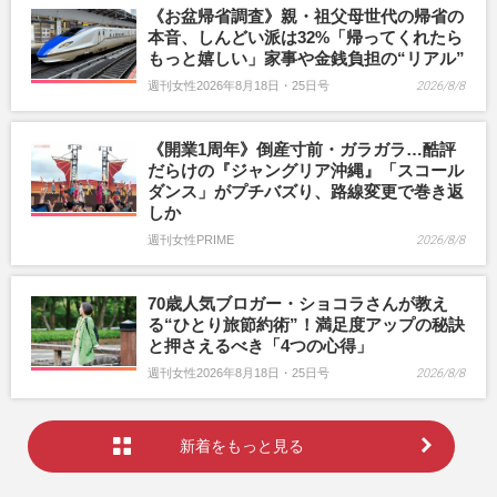
《お盆帰省調査》親・祖父母世代の帰省の
本音、しんどい派は32%「帰ってくれたら
もっと嬉しい」家事や金銭負担の“リアル”
週刊女性2026年8月18日・25日号
2026/8/8
《開業1周年》倒産寸前・ガラガラ…酷評
だらけの『ジャングリア沖縄』「スコール
ダンス」がプチバズり、路線変更で巻き返
しか
週刊女性PRIME
2026/8/8
70歳人気ブロガー・ショコラさんが教え
る“ひとり旅節約術”！満足度アップの秘訣
と押さえるべき「4つの心得」
週刊女性2026年8月18日・25日号
2026/8/8
新着をもっと見る