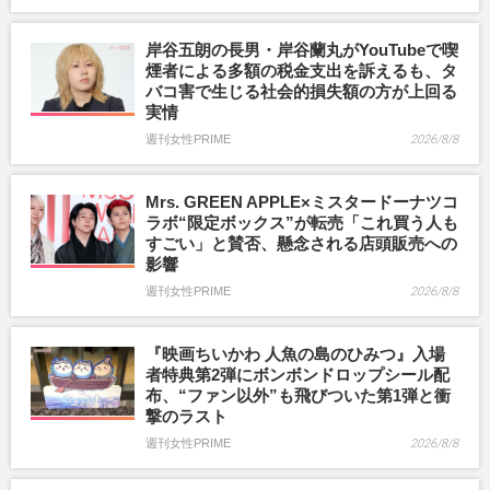
岸谷五朗の長男・岸谷蘭丸がYouTubeで喫
煙者による多額の税金支出を訴えるも、タ
バコ害で生じる社会的損失額の方が上回る
実情
週刊女性PRIME
2026/8/8
Mrs. GREEN APPLE×ミスタードーナツコ
ラボ“限定ボックス”が転売「これ買う人も
すごい」と賛否、懸念される店頭販売への
影響
週刊女性PRIME
2026/8/8
『映画ちいかわ 人魚の島のひみつ』入場
者特典第2弾にボンボンドロップシール配
布、“ファン以外”も飛びついた第1弾と衝
撃のラスト
週刊女性PRIME
2026/8/8