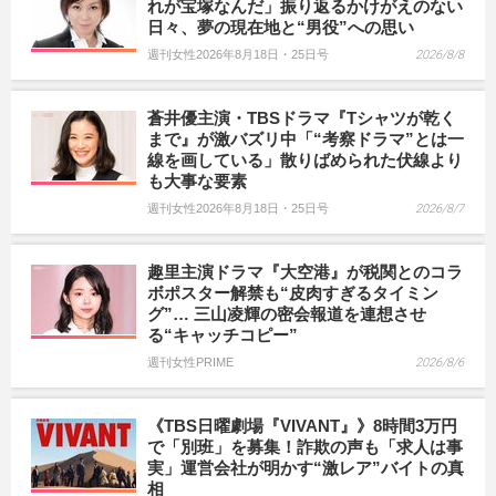
れが宝塚なんだ」振り返るかけがえのない
日々、夢の現在地と“男役”への思い
週刊女性2026年8月18日・25日号
2026/8/8
蒼井優主演・TBSドラマ『Tシャツが乾く
まで』が激バズリ中「“考察ドラマ”とは一
線を画している」散りばめられた伏線より
も大事な要素
週刊女性2026年8月18日・25日号
2026/8/7
趣里主演ドラマ『大空港』が税関とのコラ
ボポスター解禁も“皮肉すぎるタイミン
グ”… 三山凌輝の密会報道を連想させ
る“キャッチコピー”
週刊女性PRIME
2026/8/6
《TBS日曜劇場『VIVANT』》8時間3万円
で「別班」を募集！詐欺の声も「求人は事
実」運営会社が明かす“激レア”バイトの真
相