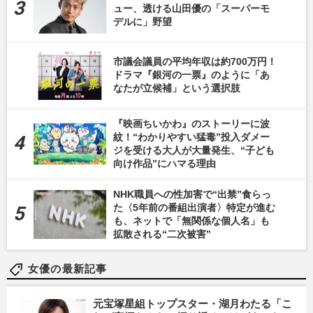
ュー、透ける山田優の「スーパーモ
デルに」野望
市議会議員の平均年収は約700万円！
ドラマ『銀河の一票』のように「あ
なたが立候補」という選択肢
『映画ちいかわ』のストーリーに波
紋！“わかりやすい猛毒”投入ダメー
ジを受ける大人が大量発生、“子ども
向け作品”にハマる理由
NHK職員への性加害で“出禁”食らっ
た〈5年前の番組出演者〉特定が進む
も、ネットで「無関係な個人名」も
拡散される“二次被害”
女優の最新記事
元宝塚星組トップスター・湖月わたる「こ