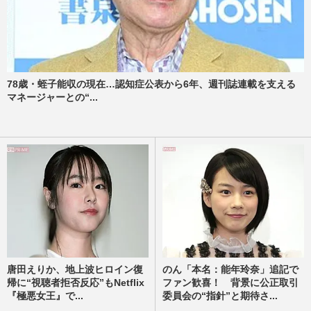
78歳・蛭子能収の現在…認知症公表から6年、週刊誌連載を支える
マネージャーとの“...
唐田えりか、地上波ヒロイン復
のん「本名：能年玲奈」追記で
帰に“視聴者拒否反応”もNetflix
ファン歓喜！ 背景に公正取引
『極悪女王』で...
委員会の“指針”と期待さ...