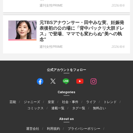
週刊女性PRIME
2026/8/6
元TBSアナウンサー・田中みな実、妊娠発
表後初の公の場に「背中パックリ大胆ドレ
ス」で登場、ママでも変わらぬ“美への執
念”
週刊女性PRIME
2026/8/6
公式アカウントをフォロー
Categories
芸能
ジャニーズ
皇室
社会・事件
ライフ
トレンド
コミックス
連載一覧
タグ一覧
無料占い
About us
運営会社
利用規約
プライバシーポリシー