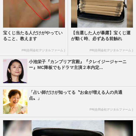
宝くじ当たる人だけがやってい
【当選した人が暴露】宝くじ運
ること、教えます
が動く時、必ずある前触れ
PR(合同会社デジタルファーム )
PR(合同会社デジタルファーム )
小池栄子『カンブリア宮殿』『クレイジージャーニ
ー』MC降板でもドラマ主演２本内定...
「占い師だけが知ってる〝お金が増える人の共通
点〟」
PR(合同会社デジタルファーム )