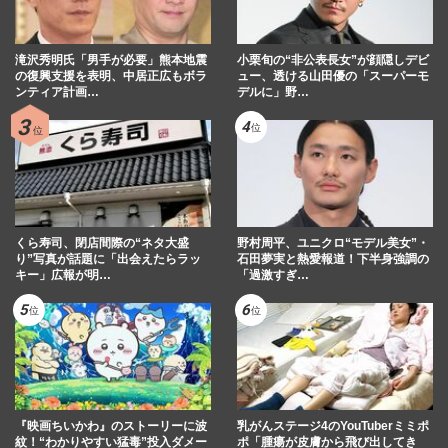
滝沢秀明氏「男手が必要」熊本地震
小栗旬の“非公表長女”が顔隠しデビ
の復興支援を表明、中居正広もボラ
ュー、透ける山田優の「スーパーモ
ンティア計画…
デルに」野…
くら寿司、閉店間際の“ネタ大盛
野村周平、ユニクロ“モデル美女”・
り”写真が話題に「出会えたらラッ
石田夢実と熱愛報道！下半身強調の
キー」広報が明…
「過激すぎ…
『映画ちいかわ』のストーリーに波
乳がんステージ4のYouTuberミミポ
紋！“わかりやすい猛毒”投入ダメー
ポ「腫瘍が皮膚から飛び出してき