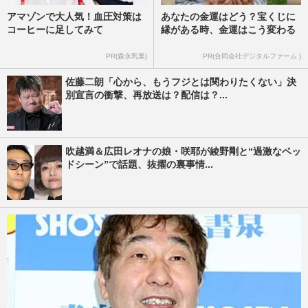
アマゾンで大人気！血圧対策は
あなたの金運はどう？宝くじに
コーヒーに足してみて
縁がある時、金運はこう変わる
PR(森永乳業)
PR(合同会社デジタルファーム )
佐藤二朗「心から、もうフジとは関わりたくない」決
別宣言の衝撃、再放送は？配信は？...
吹越満＆広田レオナの娘・咲耶が綾野剛と“過激なベッ
ドシーン”で話題、抜擢の裏事情...