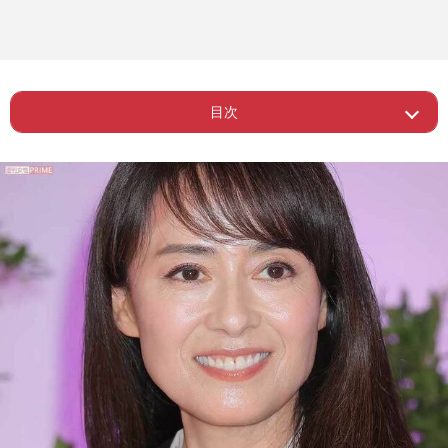
目次
Page 1
ー 子どもが育ち精力的に活動か
Page 2
ー 「棒読み」「この女優さん、誰？」