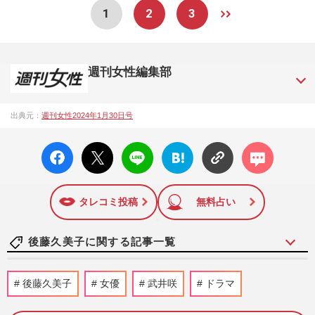
1
2
3
週刊女性編集部
1957年3月6日に日本で最初に創刊された女性週刊誌。芸能ゴ
出典元：
週刊女性2024年1月30日号
シップや事件、皇室の話題、感動ドキュメント、美容・健
康・グルメ・占いに関する情報を発信している。2017年12月
facebo
X ポス
LINE
はてな
コメン
12日号で「眞子さま嫁ぎ先の“義母”が抱える400万円超の“借金
ok い
ト
ブック
ト
トラブル”」報道をスクープ。この一報から約2か月後、宮内庁
いね
マーク
は結婚延期を発表。同記事は2018年の「編集者が選ぶ雑誌ジ
に追加
ャーナリズム賞」大賞を受賞した。毎週火曜日発売。
タレコミ投稿
無料占い
後藤久美子に関する記事一覧
渡辺謙主演の大河ドラマ『独眼竜政宗』再
後藤久美子
女優
武井咲
ドラマ
誘致に仙台が奔走…署名100万筆提出を狙
うも過去作と比較する議論…