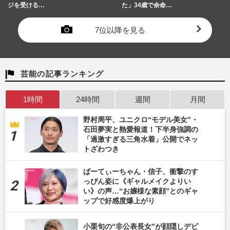
ジを受ける…
た」34歳で余命…
7位以降を見る
芸能の記事ランキング
1時間
24時間
週間
月間
野村周平、ユニクロ“モデル美女”・
石田夢実と熱愛報道！下半身強調の
「過激すぎる三角水着」公開でネッ
トざわつき
ぱーてぃーちゃん・信子、衝撃のす
っぴん姿に《ギャルメイクよりい
い》の声…“お嬢様な素顔”とのギャ
ップで好感度爆上がり
小栗旬の“非公表長女”が顔隠しデビ