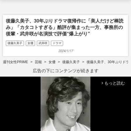
後藤久美子、30年ぶりドラマ復帰作に「美人だけど棒読
み」「カタコトすぎる」酷評が集まった一方、事務所の
後輩・武井咲が名演技で評価“爆上がり”
後藤久美子
女優
武井咲
ドラマ
2024/1/17
週刊女性PRIME
芸能
女優
後藤久美子
後藤久美子、30年ぶりドラ
広告の下にコンテンツが続きます
もっと読む
arrow_forward_ios