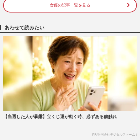
週刊女性PRIME
2026/2/26
女優の記事一覧を見る
工藤静香、“国民的美少女”後藤久美子との
超貴重ツーショット公開で「凄い交友関
あわせて読みたい
係」抜群の美貌に驚愕の嵐
週刊女性PRIME
2025/11/11
武井咲が松本清張作品『顔』で後藤久美子
とW主演、3年ぶりのドラマで「徹底した
役作り」に夫EXILE・TAKAHIR…
週刊女性2024年1月9日号
2024/1/3
篠原涼子・宮沢りえ・後藤久美子・深津絵
里 女性が「うらやましい」と思う“50歳
女優”の生きざまランキン…
週刊女性2023年9月26日号
2023/9/19
【当選した人が暴露】宝くじ運が動く時、必ずある前触れ
退社相次ぐ『オスカー』の歴史、テレビと
PR(合同会社デジタルファーム )
の結びつきを強固にした“度肝を抜く食事