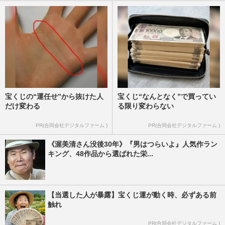
会”
週刊女性2021年3月16日号
2021/3/5
宝くじの“運任せ”から抜けた人
宝くじ“なんとなく”で買ってい
だけ変わる
る限り変わらない
PR(合同会社デジタルファーム )
PR(合同会社デジタルファーム )
《渥美清さん没後30年》『男はつらいよ』人気作ラン
キング、48作品から選ばれた栄...
【当選した人が暴露】宝くじ運が動く時、必ずある前
触れ
PR(合同会社デジタルファーム )