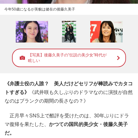
今年50歳になるが美貌は健在の後藤久美子
【写真】後藤久美子の“伝説の美少女”時代が
眩しい
《弁護士役の人誰？ 美人だけどセリフが棒読みでカタコ
トすぎる》
《武井咲も久しぶりのドラマなのに演技が自然
なのはブランクの期間の長さなの？》
正月早々SNS上で酷評を受けたのは、30年ぶりにドラ
マ復帰を果たした、
かつての国民的美少女・後藤久美子
だ。