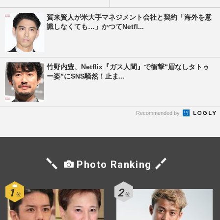
賀来賢人が米大手マネジメント会社と契約「海外を意
識しなくても…」かつてNetfl...
竹野内豊、Netflix『ガス人間』で衝撃“眉なしタトゥ
ー姿”にSNS騒然！止ま...
Recommended by
Photo Ranking