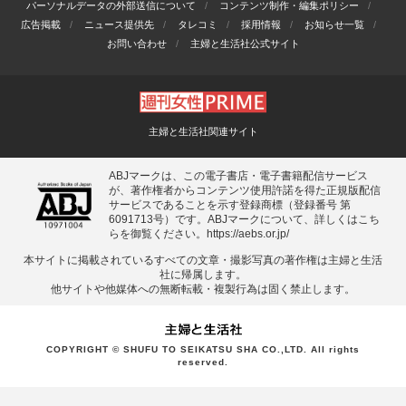
パーソナルデータの外部送信について
コンテンツ制作・編集ポリシー
広告掲載
ニュース提供先
タレコミ
採用情報
お知らせ一覧
お問い合わせ
主婦と生活社公式サイト
主婦と生活社関連サイト
ABJマークは、この電子書店・電子書籍配信サービス
が、著作権者からコンテンツ使用許諾を得た正規版配信
サービスであることを示す登録商標（登録番号 第
6091713号）です。ABJマークについて、詳しくはこち
らを御覧ください。
https://aebs.or.jp/
本サイトに掲載されているすべての⽂章・撮影写真の著作権は主婦と⽣活
社に帰属します。
他サイトや他媒体への無断転載・複製⾏為は固く禁⽌します。
COPYRIGHT © SHUFU TO SEIKATSU SHA CO.,LTD. All rights
reserved.