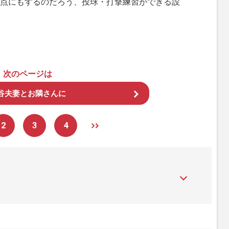
点にもするのだろう、投球・打撃練習ができる設
次のページは
谷夫妻とお隣さんに
2
3
4
』は、2015年（平成27年）1月に開設された主婦と生活社が運
性PRIME』編集者が担当する連載陣の執筆記事を配信するほ
された記事から、インターネット利用者層にとって特に関心の