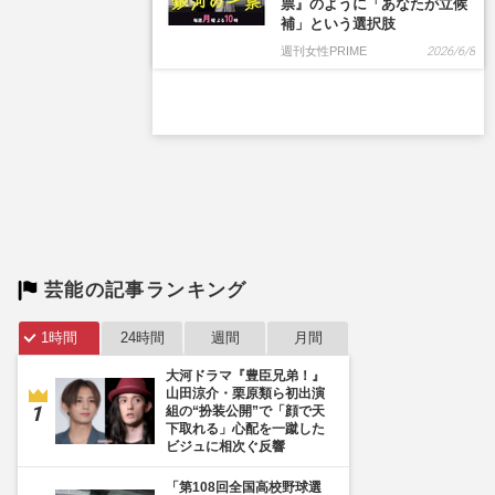
芸能の記事ランキング
1時間
24時間
週間
月間
大河ドラマ『豊臣兄弟！』
山田涼介・栗原類ら初出演
組の“扮装公開”で「顔で天
下取れる」心配を一蹴した
ビジュに相次ぐ反響
「第108回全国高校野球選