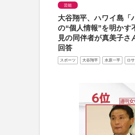
芸能
大谷翔平、ハワイ島「
の“個人情報”を明か
見の同伴者が真美子さ
回答
スポーツ
大谷翔平
水原一平
ロサ