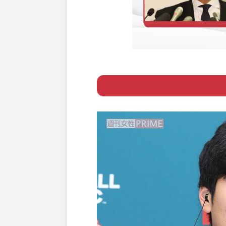
Page 1
ー 明かされる大
Page 2
ー 大谷を“広告塔
Page 3
ー 下見同伴した