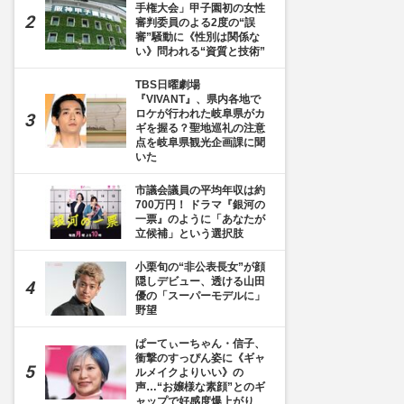
手権大会」甲子園初の女性
審判委員のよる2度の“誤
審”騒動に《性別は関係な
い》問われる“資質と技術”
TBS日曜劇場
『VIVANT』、県内各地で
ロケが行われた岐阜県がカ
ギを握る？聖地巡礼の注意
点を岐阜県観光企画課に聞
いた
市議会議員の平均年収は約
700万円！ ドラマ『銀河の
一票』のように「あなたが
立候補」という選択肢
小栗旬の“非公表長女”が顔
隠しデビュー、透ける山田
優の「スーパーモデルに」
野望
ぱーてぃーちゃん・信子、
衝撃のすっぴん姿に《ギャ
ルメイクよりいい》の
声…“お嬢様な素顔”とのギ
ャップで好感度爆上がり