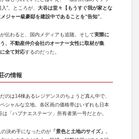
購入”。ところが、
大谷は堂々【もうすぐ我が家とな
超メジャー級豪邸を建設中であることを“告知”
。
が伝わると、国内メディアも追随。そして
実際に
いう、不動産仲介会社のオーナー女性に取材が集
に全て対応
するのだった。
荘の情報
だのは14棟あるレジデンスのちょうど真ん中で、
ペシャルな立地。各区画の価格帯はいずれも日本
、大谷は「ハプナエステーツ」所有者第一号だとか。
入の決め手になったのが
「景色と土地のサイズ」
。