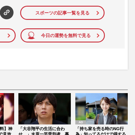
て配信しています！
スポーツの記事一覧を見る
今日の運勢を無料で見る
料】神
「大谷翔平の生活に合わ
「持ち家を売る時のNG行
で見放
せ…」水原一平受刑者、事
為」知ってるだけで得する