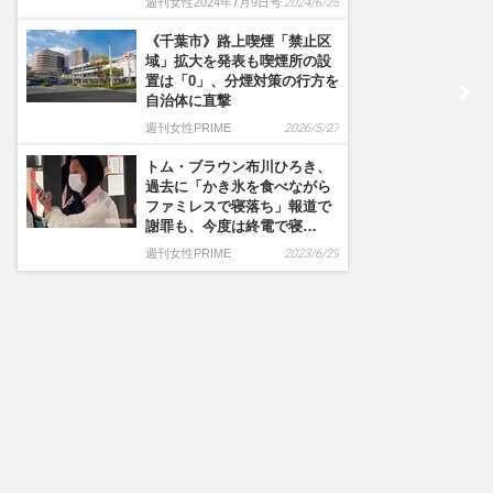
週刊女性2024年7月9日号
2024/6/25
《千葉市》路上喫煙「禁止区
域」拡大を発表も喫煙所の設
置は「0」、分煙対策の行方を
自治体に直撃
週刊女性PRIME
2026/5/27
トム・ブラウン布川ひろき、
過去に「かき氷を食べながら
ファミレスで寝落ち」報道で
謝罪も、今度は終電で寝…
週刊女性PRIME
2023/6/29