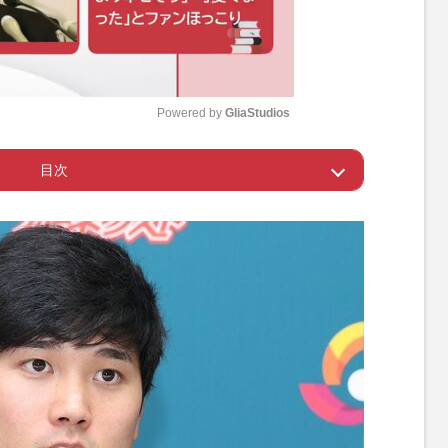
Powered by 
GliaStudios
目次
M
u
谷のハワイ別荘の情報
t
e
”としたビジネス
のは真美子さんか水原氏か