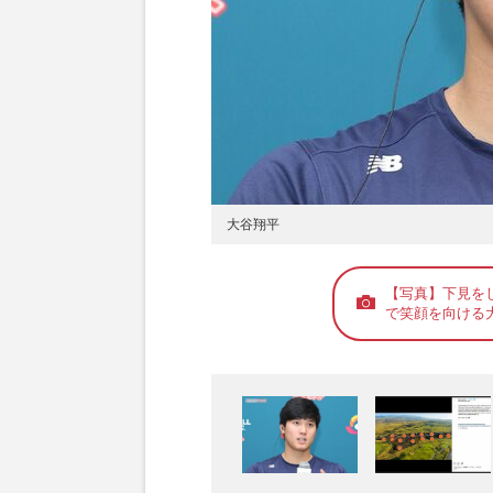
大谷翔平
【写真】下見を
で笑顔を向ける