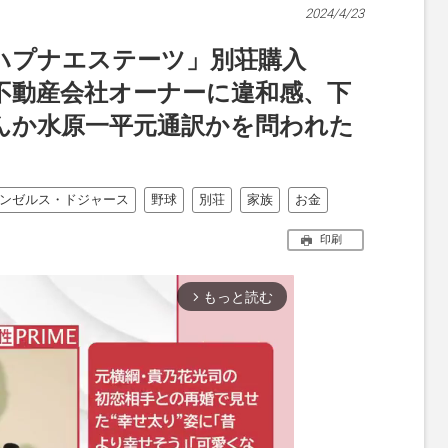
2024/4/23
ハプナエステーツ」別荘購入
す不動産会社オーナーに違和感、下
んか水原一平元通訳かを問われた
ンゼルス・ドジャース
野球
別荘
家族
お金
印刷
もっと読む
arrow_forward_ios