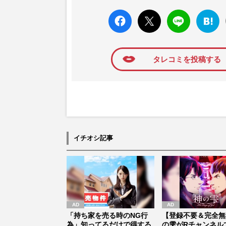
高い題材の記事を、WEB向けにリライトし
faceboo
X ポス
LINE
はてな
k いい
ト
ブック
ね
マーク
に追加
タレコミを投稿する
イチオシ記事
「持ち家を売る時のNG行
【登録不要＆完全無
為」知ってるだけで得する
の雫がRチャンネル