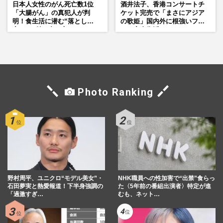
日本人女性のがん死亡数1位
酒井法子、香港コンサートチ
「大腸がん」の真犯人が判
ケット完売で「まさにアジア
明！食生活に潜む“落とし
の歌姫」国内外に根強いファ
穴”との付き合い方
ンで完全復活か
Photo Ranking
野村周平、ユニクロ“モデル美女”・
NHK職員への性加害で“出禁”食らっ
石田夢実と熱愛報道！下半身強調の
た〈5年前の番組出演者〉特定が進
「過激すぎ…
むも、ネット…