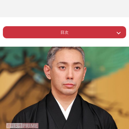
目次
ー お姉ちゃんの肌着、着ちゃってるよ
Page 1
ね？
Page 2
ー 子どもネタに苦言の声