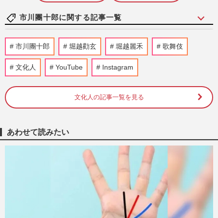
市川團十郎に関する記事一覧
《映画『国宝』BEST》吉沢亮＆横浜流
市川團十郎
堀越勸玄
堀越麗禾
歌舞伎
星“200億円の男”へ、河合雪之丞「血と
芸」の人生、市川海老蔵に香川…
文化人
YouTube
Instagram
週刊女性PRIME
2026/1/28
文化人の記事一覧を見る
吉沢亮＆横浜流星の『国宝』が100億円突
破!気になる実際の歌舞伎界は「映画より
魑魅魍魎」市川海老蔵に香川…
週刊女性2025年9月9日号
2025/9/6
あわせて読みたい
長谷川理恵「ハリネズミみたい」ルート治
療に感激！窪田正孝、福原愛、市川團十郎
ら芸能人はなぜ“刺す”の…
週刊女性PRIME
2024/9/24
市川團十郎、占い師・木下レオン氏への再