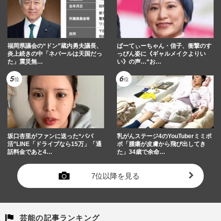
福岡県議会の“ドン”蔵内勇夫議長、
ぱーてぃーちゃん・信子、衝撃のす
炎上続きの中「ネパールは天国だっ
っぴん姿に《ギャルメイクよりい
た」震災無…
い》の声…“お…
坂口杏里がファンに送った“パパ
乳がんステージ4のYouTuberミミポ
活”LINE「ドライブなら15万」「通
ポ「腫瘍が皮膚から飛び出してき
話料金であと4…
た」34歳で余命…
7位以降を見る
芸能の記事ランキング