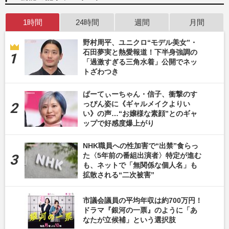
1時間
24時間
週間
月間
野村周平、ユニクロ“モデル美女”・
石田夢実と熱愛報道！下半身強調の
「過激すぎる三角水着」公開でネッ
トざわつき
ぱーてぃーちゃん・信子、衝撃のす
っぴん姿に《ギャルメイクよりい
い》の声…“お嬢様な素顔”とのギャ
ップで好感度爆上がり
NHK職員への性加害で“出禁”食らっ
た〈5年前の番組出演者〉特定が進む
も、ネットで「無関係な個人名」も
拡散される“二次被害”
市議会議員の平均年収は約700万円！
ドラマ『銀河の一票』のように「あ
なたが立候補」という選択肢