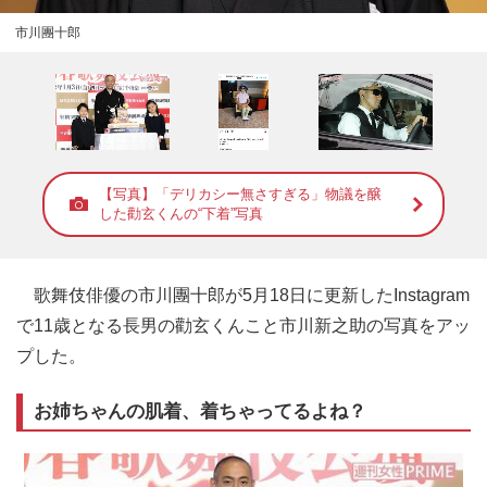
市川團十郎
【写真】「デリカシー無さすぎる」物議を醸
した勸玄くんの“下着”写真
歌舞伎俳優の市川團十郎が5月18日に更新したInstagram
で11歳となる長男の勸玄くんこと市川新之助の写真をアッ
プした。
お姉ちゃんの肌着、着ちゃってるよね？