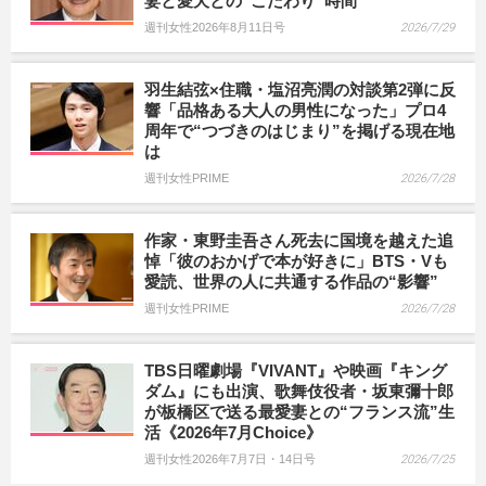
妻と愛犬との“こだわり”時間
週刊女性2026年8月11日号
2026/7/29
羽生結弦×住職・塩沼亮潤の対談第2弾に反
響「品格ある大人の男性になった」プロ4
周年で“つづきのはじまり”を掲げる現在地
は
週刊女性PRIME
2026/7/28
作家・東野圭吾さん死去に国境を越えた追
悼「彼のおかげで本が好きに」BTS・Vも
愛読、世界の人に共通する作品の“影響”
週刊女性PRIME
2026/7/28
TBS日曜劇場『VIVANT』や映画『キング
ダム』にも出演、歌舞伎役者・坂東彌十郎
が板橋区で送る最愛妻との“フランス流”生
活《2026年7月Choice》
週刊女性2026年7月7日・14日号
2026/7/25