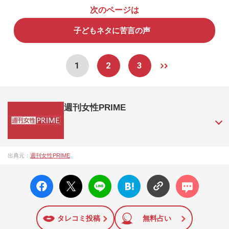
次のページは
子どもネタに苦言の声
1
2
3
週刊女性PRIME
『週刊女性PRIME（シュージョプライム）』は、2015年（平
出典元：
週刊女性PRIME
成27年）1月に開設された主婦と生活社が運営する日本のニュ
ースサイトです。『週刊女性PRIME』編集者が担当する連載
facebo
X ポス
LINE
はてな
コメン
陣の執筆記事を配信するほか、女性週刊誌『週刊女性』の誌
ok い
ト
ブック
ト
面に掲載された記事から、インターネット利用者層にとって
いね
マーク
特に関心の高い題材の記事を、WEB向けにリライトして配信
に追加
しています！
タレコミ投稿
無料占い