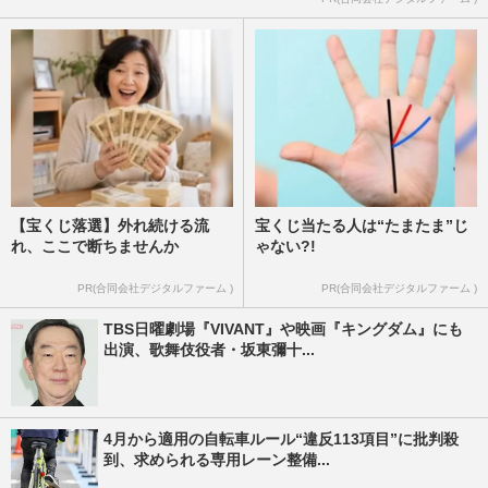
【宝くじ落選】外れ続ける流
宝くじ当たる人は“たまたま”じ
れ、ここで断ちませんか
ゃない?!
PR(合同会社デジタルファーム )
PR(合同会社デジタルファーム )
TBS日曜劇場『VIVANT』や映画『キングダム』にも
出演、歌舞伎役者・坂東彌十...
4月から適用の自転車ルール“違反113項目”に批判殺
到、求められる専用レーン整備...