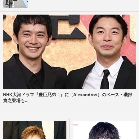
NHK大河ドラマ『豊臣兄弟！』に［Alexandros］のベース・磯部
寛之登場も...