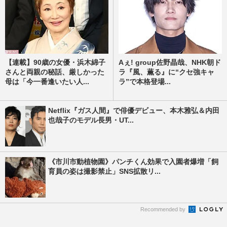
【連載】90歳の女優・浜木綿子
Aぇ! group佐野晶哉、NHK朝ド
さんと両親の秘話、厳しかった
ラ『風、薫る』に“クセ強キャ
母は「今一番逢いたい人...
ラ”で本格登場...
Netflix『ガス人間』で俳優デビュー、本木雅弘＆内田
也哉子のモデル長男・UT...
《市川市動植物園》パンチくん効果で入園者爆増「飼
育員の姿は撮影禁止」SNS拡散リ...
Recommended by