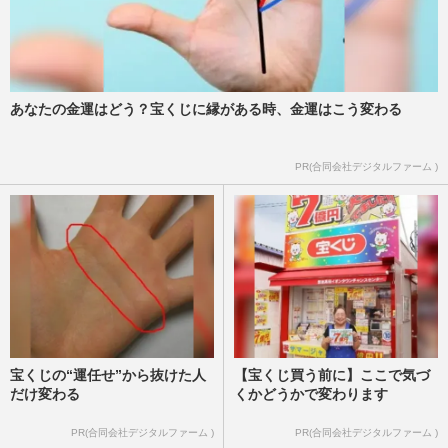
婚相談に「娘の前でこんな話題出すなよ」
視聴者から指摘された“デ…
週刊女性PRIME
2024/7/11
あなたの金運はどう？宝くじに縁がある時、金運はこう変わる
市川團十郎のコンパクト襲名興行に「先代
は豪華だった」、『衛星劇場』での“放送
NG”にも指摘される“器の…
PR(合同会社デジタルファーム )
週刊女性2024年7月9日号
2024/6/28
宝くじの“運任せ”から抜けた人
【宝くじ買う前に】ここで気づ
だけ変わる
くかどうかで変わります
PR(合同会社デジタルファーム )
PR(合同会社デジタルファーム )