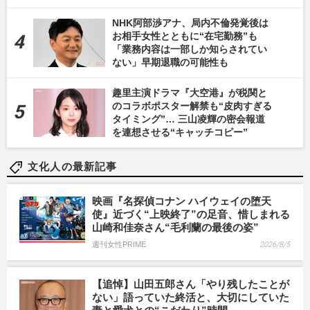
NHK阿部渉アナ、局内不倫発覚後は
お相手女性とともに“在宅勤務”も
「業務内容は一部しか知らされてい
ない」早期退職の可能性も
趣里主演ドラマ『大空港』が税関と
のコラボポスター解禁も“皮肉すぎる
タイミング”… 三山凌輝の密会報道
を連想させる“キャッチコピー”
文化人の最新記事
映画『名探偵コナン ハイウェイの堕天
使』近づく“上映終了”の足音、惜しまれる
山崎和佳奈さん“毛利蘭の最後の姿”
週刊女性PRIME
2026/8/5
【追悼】山田五郎さん「やり残したことが
ない」語っていた終活と、大切にしていた