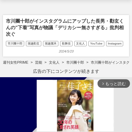
市川團十郎がインスタグラムにアップした長男・勸玄く
んの“下着”写真が物議「デリカシー無さすぎる」批判相
次ぐ
市川團十郎
堀越勸玄
堀越麗禾
歌舞伎
文化人
YouTube
Instagram
2024/5/23
週刊女性PRIME
芸能
文化人
市川團十郎
市川團十郎がインスタグ
広告の下にコンテンツが続きます
もっと読む
arrow_forward_ios