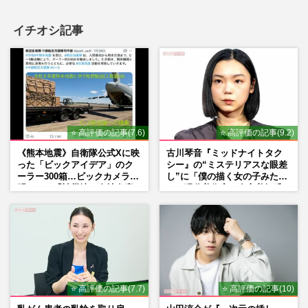
イチオシ記事
⭐ 高評価の記事(7.6)
⭐ 高評価の記事(9.2)
《熊本地震》自衛隊公式Xに映
古川琴音『ミッドナイトタク
った「ビックアイデア」のク
シー』の“ミステリアスな眼差
ーラー300箱…ビックカメラが
し”に「僕の描く女の子みた
明かした「被災地に自社在庫
い」現代美術家・奈良美智氏
提供」の真相
もSNSで“公認”
⭐ 高評価の記事(7.7)
⭐ 高評価の記事(10)