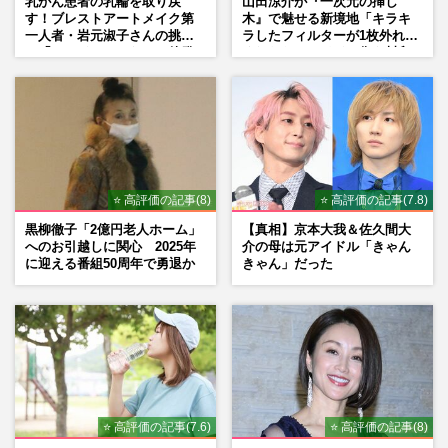
乳がん患者の乳輪を取り戻
山田涼介が『一次元の挿し
す！ブレストアートメイク第
木』で魅せる新境地「キラキ
一人者・岩元淑子さんの挑戦
ラしたフィルターが1枚外れて
と「ハードルしかない」啓発
くれたら」アイドル像を封印
の“壁”
した覚悟
⭐ 高評価の記事(8)
⭐ 高評価の記事(7.8)
黒柳徹子「2億円老人ホーム」
【真相】京本大我＆佐久間大
へのお引越しに関心 2025年
介の母は元アイドル「きゃん
に迎える番組50周年で勇退か
きゃん」だった
⭐ 高評価の記事(7.6)
⭐ 高評価の記事(8)