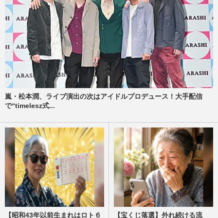
嵐・松本潤、ライブ演出の次はアイドルプロデュース！大手配信
で“timelesz式...
【昭和43年以前生まれはロト６
【宝くじ落選】外れ続ける流