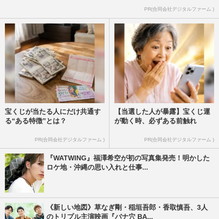
PR(合同会社デジタルファーム )
宝くじが当たる人にだけ共通す
【当選した人が暴露】宝くじ運
る“ある特徴”とは？
が動く時、必ずある前触れ
PR(合同会社デジタルファーム )
PR(合同会社デジタルファーム )
『WATWING』福澤希空が初の写真集発売！明かした
ロケ地・沖縄の思い入れと仕事...
《新しい地図》草なぎ剛・稲垣吾郎・香取慎吾、3人
のトリプル主演映画『バナ穴 BA...