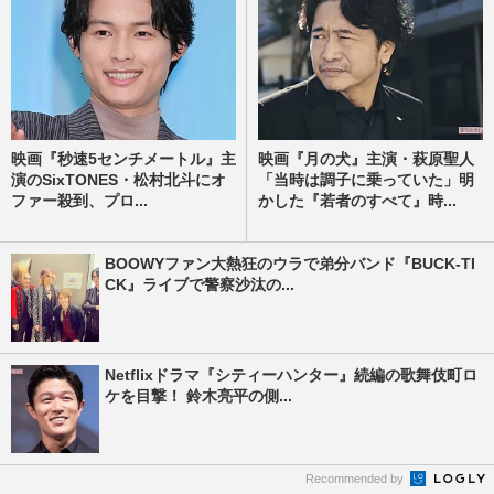
映画『秒速5センチメートル』主
映画『月の犬』主演・萩原聖人
演のSixTONES・松村北斗にオ
「当時は調子に乗っていた」明
ファー殺到、プロ...
かした『若者のすべて』時...
BOOWYファン大熱狂のウラで弟分バンド『BUCK-TI
CK』ライブで警察沙汰の...
Netflixドラマ『シティーハンター』続編の歌舞伎町ロ
ケを目撃！ 鈴木亮平の側...
Recommended by