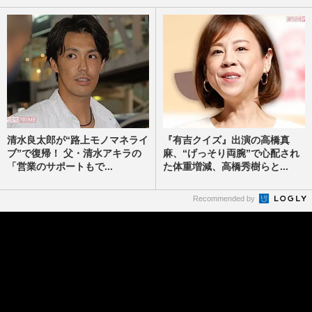
清水良太郎が“路上モノマネライ
『有吉クイズ』出演の高橋真
ブ”で復帰！ 父・清水アキラの
麻、“げっそり両腕”で心配され
「営業のサポートもで...
た体重増減、高橋秀樹らと...
Recommended by