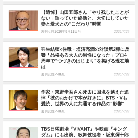
【追悼】山田五郎さん「やり残したことが
ない」語っていた終活と、大切にしていた
妻と愛犬との“こだわり”時間
週刊女性2026年8月11日号
2026/7/29
羽生結弦×住職・塩沼亮潤の対談第2弾に反
響「品格ある大人の男性になった」プロ4
周年で“つづきのはじまり”を掲げる現在地
は
週刊女性PRIME
2026/7/28
作家・東野圭吾さん死去に国境を越えた追
悼「彼のおかげで本が好きに」BTS・Vも
愛読、世界の人に共通する作品の“影響”
週刊女性PRIME
2026/7/28
TBS日曜劇場『VIVANT』や映画『キング
ダム』にも出演、歌舞伎役者・坂東彌十郎