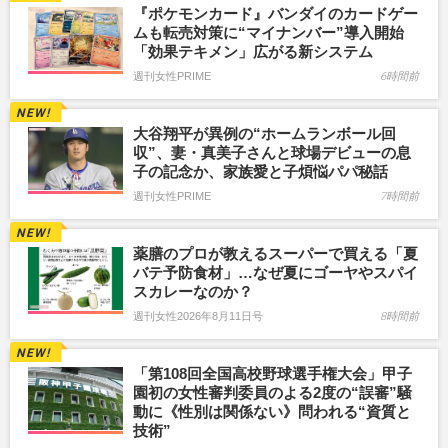
『ポケモンカード』バンダイのカードゲー
ムも転売対策に“マイナンバー”導入開始
「効果テキメン」広がる新システム
週刊女性PRIME
6時間前
大谷翔平が異例の“ホームランボール回
収”、妻・真美子さんと球場デビューの息
子の記念か、家族愛と子煩悩パパ秘話
週刊女性PRIME
7時間前
薬膳のプロが教えるスーパーで買える「夏
バテ予防食材」…なぜ夏にゴーヤやスパイ
スカレーなのか？
週刊女性2026年8月11日号
8時間前
「第108回全国高校野球選手権大会」甲子
園初の女性審判委員のよる2度の“誤審”騒
動に《性別は関係ない》問われる“資質と
技術”