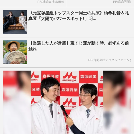
PR(株式会社MURA)
PR(森永乳業)
《元宝塚星組トップスター同士の共演》柚希礼音＆礼
真琴「太陽でパワースポット!」明...
【当選した人が暴露】宝くじ運が動く時、必ずある前
触れ
PR(合同会社デジタルファーム )