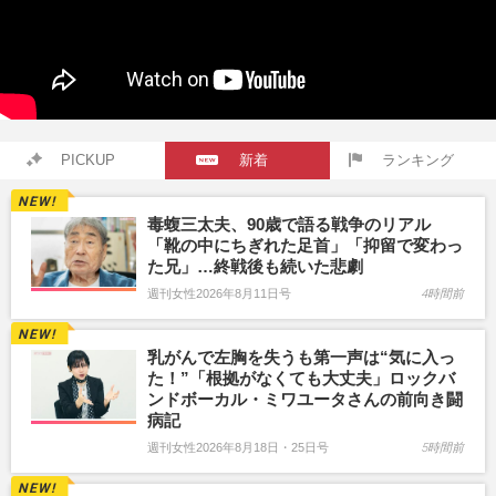
PICKUP
新着
ランキング
毒蝮三太夫、90歳で語る戦争のリアル
「靴の中にちぎれた足首」「抑留で変わっ
た兄」…終戦後も続いた悲劇
週刊女性2026年8月11日号
4時間前
乳がんで左胸を失うも第一声は“気に入っ
た！”「根拠がなくても大丈夫」ロックバ
ンドボーカル・ミワユータさんの前向き闘
病記
週刊女性2026年8月18日・25日号
5時間前