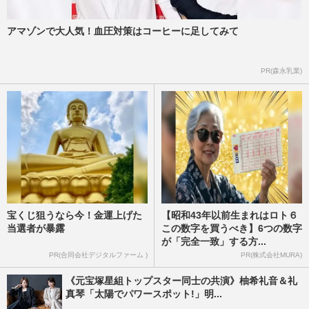
アマゾンで大人気！血圧対策はコーヒーに足してみて
PR(森永乳業)
宝くじ狙うなら今！金運上げた
【昭和43年以前生まれはロト６
当選者が暴露
この数字を買うべき】6つの数字
が「完全一致」する方...
PR(合同会社デジタルファーム )
PR(株式会社MURA)
《元宝塚星組トップスター同士の共演》柚希礼音＆礼
真琴「太陽でパワースポット!」明...