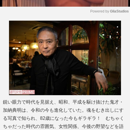
Powered by 
GliaStudios
M
u
t
e
鋭い眼力で時代を見据え、昭和、平成を駆け抜けた鬼才・
加納典明は、令和の今も進化していた。魂をむき出しにす
る写真で知られ、82歳になった今もギラギラ！ むちゃく
ちゃだった時代の雰囲気、女性関係、今後の野望などを語