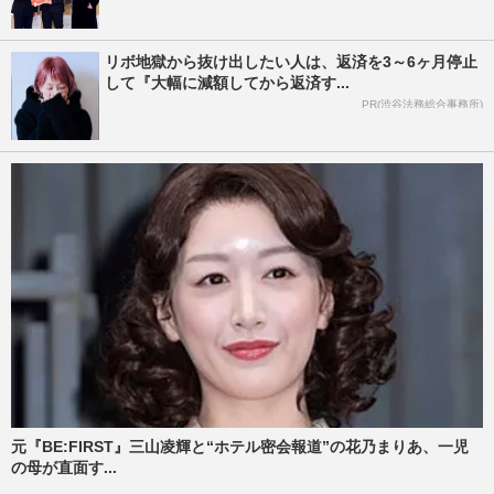
リボ地獄から抜け出したい人は、返済を3～6ヶ月停止
して『大幅に減額してから返済す...
PR(渋谷法務総合事務所)
元『BE:FIRST』三山凌輝と“ホテル密会報道”の花乃まりあ、一児
の母が直面す...