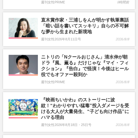
週刊女性PRIME
8時間前
直木賞作家・三浦しをんが明かす執筆裏話
「暗い話を書いてスッキリ」自らの不可解
な夢から生まれた新境地
週刊女性2026年8月11日号
2026/8/8
ニトリの「Nクールおじさん」清水伸が朝
ドラ『風、薫る』だけじゃな『マイ・フィ
クション』『告白』で怪演！今後はヒール
役でもオファー殺到か
週刊女性PRIME
2026/8/8
『映画ちいかわ』のストーリーに波
紋！“わかりやすい猛毒”投入ダメージを受
ける大人が大量発生、“子ども向け作品”に
ハマる理由
週刊女性2026年8月18日・25日号
2026/8/8