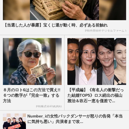
【当選した人が暴露】宝くじ運が動く時、必ずある前触れ
PR(合同会社デジタルファーム )
８月のロト6はこの方法で買え!!
【平成編】《有名人の衝撃だっ
６つの数字が『完全一致』する
た結婚TOP5》ロス続出の福山
方法
雅治＆吹石一恵を僅差で...
PR(株式会社MURA)
Number_iの女性バックダンサーが怒りの告発「本当
に気持ち悪い」共演者まで攻...