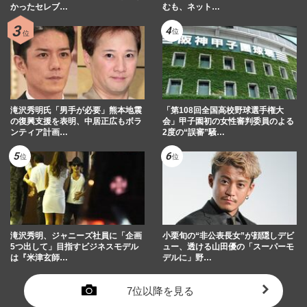
かったセレブ…
むも、ネット…
滝沢秀明氏「男手が必要」熊本地震
「第108回全国高校野球選手権大
の復興支援を表明、中居正広もボラ
会」甲子園初の女性審判委員のよる
ンティア計画…
2度の“誤審”騒…
滝沢秀明、ジャニーズ社員に「企画
小栗旬の“非公表長女”が顔隠しデビ
5つ出して」目指すビジネスモデル
ュー、透ける山田優の「スーパーモ
は『米津玄師…
デルに」野…
7位以降を見る