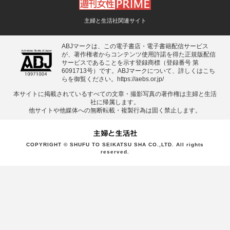
主婦と生活社関連サイト
ABJマークは、この電子書店・電子書籍配信サービス
が、著作権者からコンテンツ使用許諾を得た正規版配信
サービスであることを示す登録商標（登録番号 第
6091713号）です。ABJマークについて、詳しくはこち
らを御覧ください。
https://aebs.or.jp/
本サイトに掲載されているすべての⽂章・撮影写真の著作権は主婦と⽣活
社に帰属します。
他サイトや他媒体への無断転載・複製⾏為は固く禁⽌します。
COPYRIGHT © SHUFU TO SEIKATSU SHA CO.,LTD. All rights
reserved.