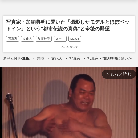
写真家・加納典明に聞いた「撮影したモデルとほぼベッ
ドイン」という“都市伝説の真偽”と今後の野望
写真家
文化人
加藤紗里
ヌード
LiLiCo
2024/12/22
週刊女性PRIME
芸能
文化人
写真家
写真家・加納典明に聞いた「撮
もっと読む
arrow_forward_ios