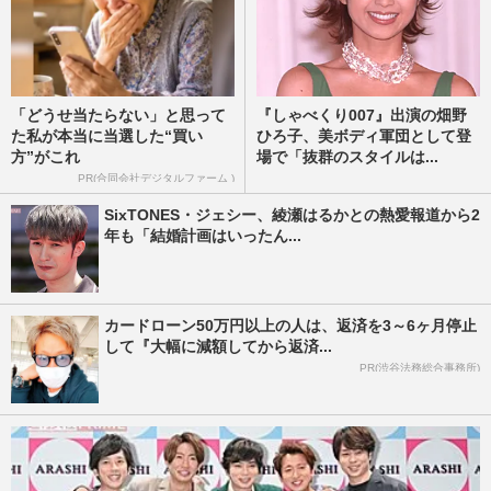
「どうせ当たらない」と思って
『しゃべくり007』出演の畑野
た私が本当に当選した“買い
ひろ子、美ボディ軍団として登
方”がこれ
場で「抜群のスタイルは...
PR(合同会社デジタルファーム )
SixTONES・ジェシー、綾瀬はるかとの熱愛報道から2
年も「結婚計画はいったん...
カードローン50万円以上の人は、返済を3～6ヶ月停止
して『大幅に減額してから返済...
PR(渋谷法務総合事務所)