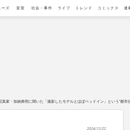
ニーズ
皇室
社会・事件
ライフ
トレンド
コミックス
連
写真家・加納典明に聞いた「撮影したモデルとほぼベッドイン」という“都市
2024/12/22