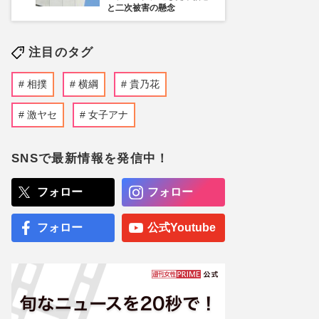
と二次被害の懸念
注目のタグ
相撲
横綱
貴乃花
激ヤセ
女子アナ
SNSで最新情報を発信中！
フォロー
フォロー
フォロー
公式Youtube