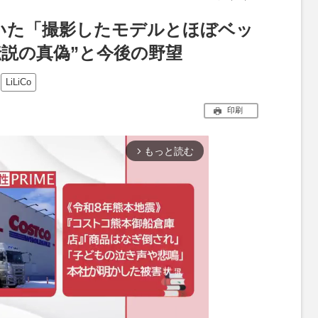
いた「撮影したモデルとほぼベッ
伝説の真偽”と今後の野望
LiLiCo
印刷
もっと読む
arrow_forward_ios