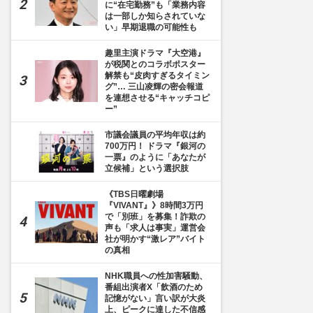
に“在宅勤務”も「業務内容
は一部しか知らされていな
い」早期退職の可能性も
趣里主演ドラマ『大空港』
が税関とのコラボポスター
解禁も“皮肉すぎるタイミン
グ”… 三山凌輝の密会報道
を連想させる“キャッチコピ
ー”
市議会議員の平均年収は約
700万円！ ドラマ『銀河の
一票』のように「あなたが
立候補」という選択肢
《TBS日曜劇場
『VIVANT』》8時間3万円
で「別班」を募集！詐欺の
声も「求人は事実」運営会
社が明かす“激レア”バイト
の真相
NHK職員への性加害騒動、
番組出演者X「飲酒のため
記憶がない」言い訳が大炎
上、ピークに達した不信感