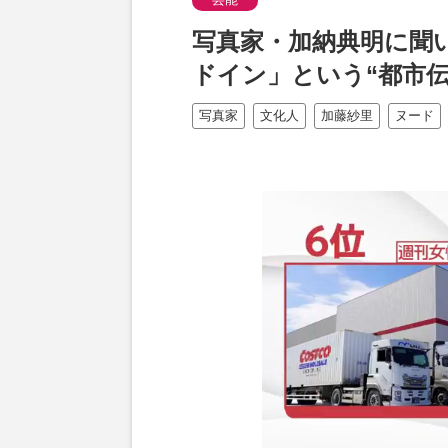
写真家・加納典明に聞
ドイン」という“都市
写真家
文化人
加藤紗里
ヌード