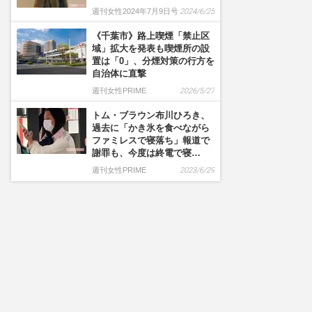
週刊女性2024年7月9日号
2024/6/25
《千葉市》路上喫煙「禁止区
域」拡大を発表も喫煙所の設
置は「0」、分煙対策の行方を
自治体に直撃
週刊女性PRIME
2026/5/27
トム・ブラウン布川ひろき、
過去に「かき氷を食べながら
ファミレスで寝落ち」報道で
謝罪も、今度は終電で寝…
週刊女性PRIME
2023/6/29