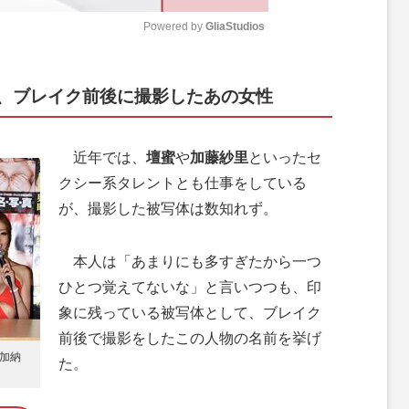
Powered by 
GliaStudios
M
、ブレイク前後に撮影したあの女性
u
t
e
近年では、
壇蜜
や
加藤紗里
といったセ
クシー系タレントとも仕事をしている
が、撮影した被写体は数知れず。
本人は「あまりにも多すぎたから一つ
ひとつ覚えてないな」と言いつつも、印
象に残っている被写体として、ブレイク
前後で撮影をしたこの人物の名前を挙げ
た加納
た。