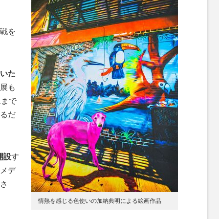
戦を
いた
展も
上まで
るだ
開設
す
メデ
さ
情熱を感じる色使いの加納典明による絵画作品