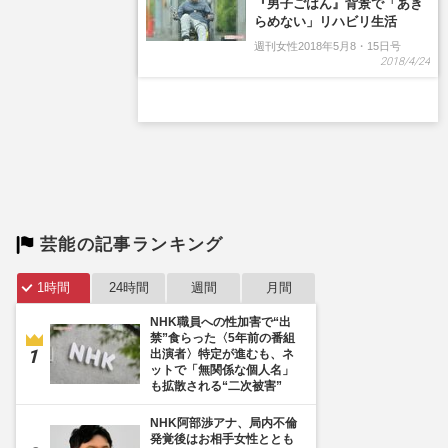
芸能の記事ランキング
1時間
24時間
週間
月間
NHK職員への性加害で“出
禁”食らった〈5年前の番組
出演者〉特定が進むも、ネ
ットで「無関係な個人名」
も拡散される“二次被害”
NHK阿部渉アナ、局内不倫
発覚後はお相手女性ととも