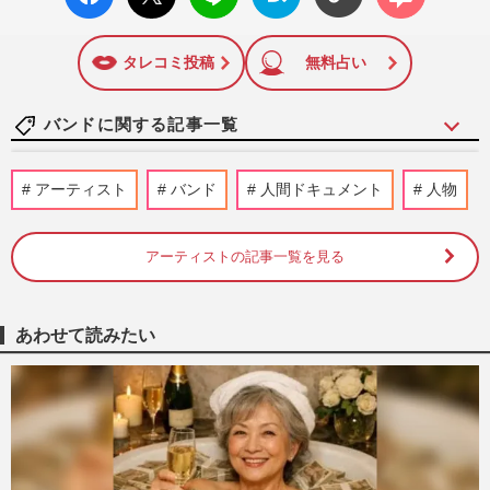
ok い
ト
ブック
ト
いね
マーク
に追加
タレコミ投稿
無料占い
バンドに関する記事一覧
【独自】人気バンド『フォーリミ』のギタ
アーティスト
バンド
人間ドキュメント
人物
ー・RYU-TAが極秘結婚&パパになってい
た！お相手は“被写体”で活…
週刊女性PRIME
2026/7/10
アーティストの記事一覧を見る
「人の打ち上げに来て何やってんだ！」
BUCK-TICK櫻井敦司さんがブチギレた
あわせて読みたい
夜、“伝説のロックバー”店主が…
『週刊女性』編集部
2026/7/10
BOOWYファン大熱狂のウラで弟分バンド
『BUCK-TICK』ライブで警察沙汰の痴漢
トラブル！運営の警告文にファン…