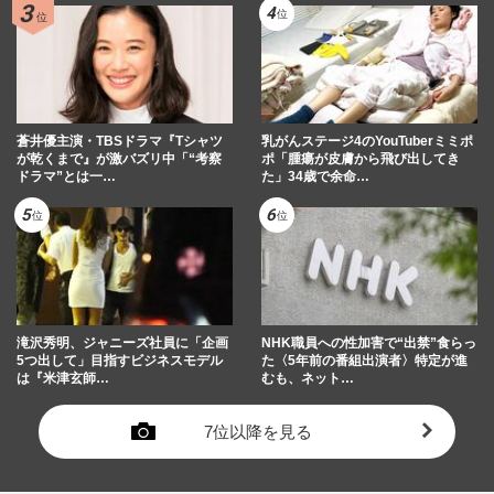
蒼井優主演・TBSドラマ『Tシャツ
乳がんステージ4のYouTuberミミポ
が乾くまで』が激バズリ中「“考察
ポ「腫瘍が皮膚から飛び出してき
ドラマ”とは一…
た」34歳で余命…
滝沢秀明、ジャニーズ社員に「企画
NHK職員への性加害で“出禁”食らっ
5つ出して」目指すビジネスモデル
た〈5年前の番組出演者〉特定が進
は『米津玄師…
むも、ネット…
7位以降を見る