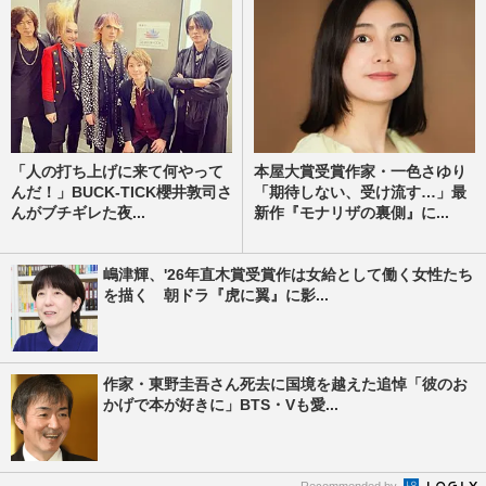
「人の打ち上げに来て何やって
本屋大賞受賞作家・一色さゆり
んだ！」BUCK-TICK櫻井敦司さ
「期待しない、受け流す…」最
んがブチギレた夜...
新作『モナリザの裏側』に...
嶋津輝、'26年直木賞受賞作は女給として働く女性たち
を描く 朝ドラ『虎に翼』に影...
作家・東野圭吾さん死去に国境を越えた追悼「彼のお
かげで本が好きに」BTS・Vも愛...