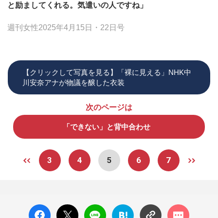
と励ましてくれる。気遣いの人ですね」
週刊女性2025年4月15日・22日号
【クリックして写真を見る】「裸に見える」NHK中
川安奈アナが物議を醸した衣装
次のページは
「できない」と背中合わせ
3
4
5
6
7
facebo
X ポス
LINE
はてな
コメン