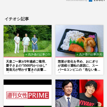
Recommended by
イチオシ記事
⭐ 高評価の記事(10)
⭐ 高評価の記事(8.8)
天皇ご一家が2年連続ご着用、
惣菜が老化を早め、おにぎり
愛子さまの“5500円かりゆし”
が居眠り運転の原因に、スー
製造元が明かす驚きの反響
パー&コンビニの「危ない食
「まさかうちの商品とは…」
品」