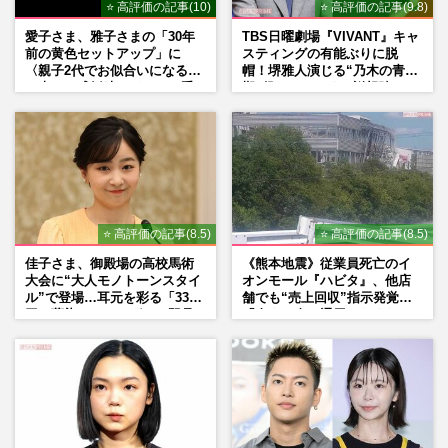
⭐ 高評価の記事(10)
⭐ 高評価の記事(9.8)
愛子さま、雅子さまの「30年
TBS日曜劇場『VIVANT』キャ
前の黄色セットアップ」に
スティングの有能ぶりに脱
〈親子2代でお似合いになる〉
帽！堺雅人演じる“乃木の青年
の声、ご成婚時のドレスも手
期”役は、そっくり説根強い
がけた森英恵さんとの絆
Mr.Children桜井和寿のバンド
マン長男・櫻井海音だった
⭐ 高評価の記事(8.5)
⭐ 高評価の記事(8.5)
佳子さま、御殿場の高校馬術
《熊本地震》従業員死亡のイ
大会に“大人モノトーンスタイ
オンモール『ハビタ』、他店
ル”で登場…耳元を彩る「3300
舗でも“売上回収”指示発覚で
円の藍染イヤリング」は即品
「命より金」通用しなくなっ
薄に
た言い訳