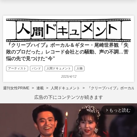
『クリープハイプ』ボーカル＆ギター・尾崎世界観「失
敗のプロだった」レコード会社との騒動、声の不調…苦
悩の先で見つけた“今”
アーティスト
バンド
人間ドキュメント
人物
2025/4/12
週刊女性PRIME
連載
人間ドキュメント
『クリープハイプ』ボーカル
広告の下にコンテンツが続きます
もっと読む
arrow_forward_ios