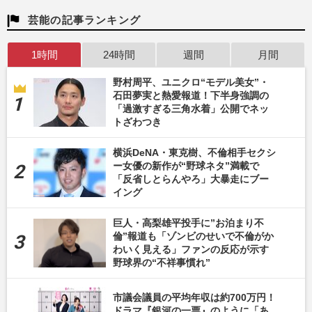
芸能の記事ランキング
1時間
24時間
週間
月間
野村周平、ユニクロ“モデル美女”・
石田夢実と熱愛報道！下半身強調の
「過激すぎる三角水着」公開でネッ
トざわつき
横浜DeNA・東克樹、不倫相手セクシ
ー女優の新作が“野球ネタ”満載で
「反省しとらんやろ」大暴走にブー
イング
巨人・高梨雄平投手に”お泊まり不
倫”報道も「ゾンビのせいで不倫がか
わいく見える」ファンの反応が示す
野球界の“不祥事慣れ”
市議会議員の平均年収は約700万円！
ドラマ『銀河の一票』のように「あ