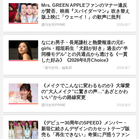
Mrs. GREEN APPLEファンのマナー違反
が賛否、映画『スパイダーマン』吹き替え
版上映に「ウェーイ！」の歓声に批判
週刊女性PRIME
2026/8/7
なにわ男子・長尾謙杜と熱愛報道の元E-
girls・稲垣莉生「犬顔が好き」過去の“半
同棲モデル”との共通点から透ける《一貫
した好み》《2026年8月Choice》
『週刊女性』編集部
2026/8/7
《メイクでこんなに変わるものか》大塚愛
の“大人メイク”に驚きの声…“あざとかわ
いい”からの路線変更
週刊女性PRIME
2026/8/5
《デビュー30周年のSPEED》メンバー・
新垣仁絵さんデザインのカセットテープ販
売も「再生できない」奇策に戸惑うファン