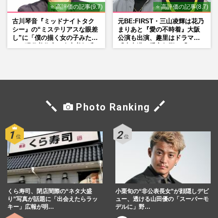
⭐ 高評価の記事(9.7)
⭐ 高評価の記事(8.7)
古川琴音『ミッドナイトタク
元BE:FIRST・三山凌輝は花乃
シー』の“ミステリアスな眼差
まりあと『愛の不時着』大阪
し”に「僕の描く女の子みた
公演も出演、趣里はドラマ
い」現代美術家・奈良美智氏
『大空港』番宣行脚に「メン
もSNSで“公認”
タル強すぎ」の実情
Photo Ranking
くら寿司、閉店間際の“ネタ大盛
小栗旬の“非公表長女”が顔隠しデビ
り”写真が話題に「出会えたらラッ
ュー、透ける山田優の「スーパーモ
キー」広報が明…
デルに」野…