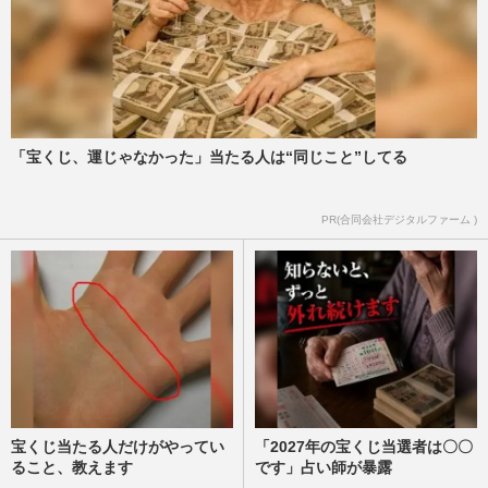
週刊女性PRIME
2026/7/7
NHK大河ドラマ『豊臣兄弟！』に
［Alexandros］のベース・磯部寛之登場
も視聴者ざわつく「相席スタート山添…
週刊女性PRIME
2026/7/5
「宝くじ、運じゃなかった」当たる人は“同じこと”してる
氷室京介ら『BOOWY』武道館40周年・記
PR(合同会社デジタルファーム )
念アルバム発表、奥田民生ら『ユニコー
ン』はABEDON還暦ライブへ「レ…
週刊女性PRIME
2026/7/4
宝くじ当たる人だけがやってい
「2027年の宝くじ当選者は〇〇
ること、教えます
です」占い師が暴露