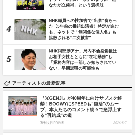
なたが立候補」という選択肢
NHK職員への性加害で“出禁”食らっ
た〈5年前の番組出演者〉特定が進む
も、ネットで「無関係な個人名」も
拡散される“二次被害”
NHK阿部渉アナ、局内不倫発覚後は
お相手女性とともに“在宅勤務”も
「業務内容は一部しか知らされてい
ない」早期退職の可能性も
アーティストの最新記事
『光GENJI』が40周年に向けサブスク解
禁！BOOWYにSPEEDも“復活”のムー
ブ、本人たちのコメント続々で急浮上す
る“再結成”の道
週刊女性PRIME
2026/8/7