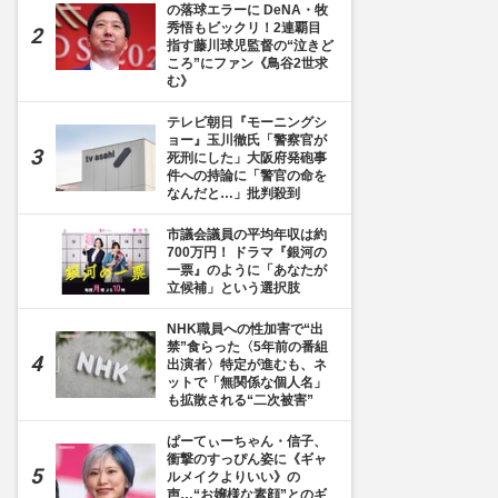
の落球エラーに DeNA・牧
秀悟もビックリ！2連覇目
指す藤川球児監督の“泣きど
ころ”にファン《鳥谷2世求
む》
テレビ朝日『モーニングシ
ョー』玉川徹氏「警察官が
死刑にした」大阪府発砲事
件への持論に「警官の命を
なんだと…」批判殺到
市議会議員の平均年収は約
700万円！ ドラマ『銀河の
一票』のように「あなたが
立候補」という選択肢
NHK職員への性加害で“出
禁”食らった〈5年前の番組
出演者〉特定が進むも、ネ
ットで「無関係な個人名」
も拡散される“二次被害”
ぱーてぃーちゃん・信子、
衝撃のすっぴん姿に《ギャ
ルメイクよりいい》の
声…“お嬢様な素顔”とのギ