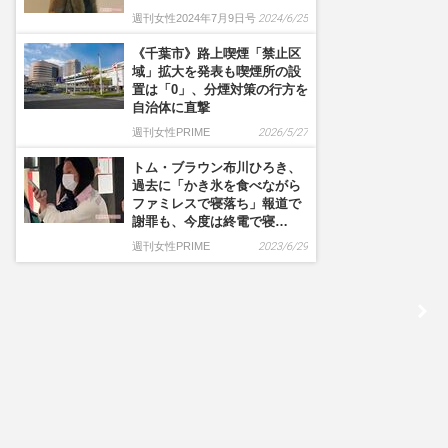
週刊女性2024年7月9日号
2024/6/25
《千葉市》路上喫煙「禁止区
域」拡大を発表も喫煙所の設
置は「0」、分煙対策の行方を
自治体に直撃
週刊女性PRIME
2026/5/27
トム・ブラウン布川ひろき、
過去に「かき氷を食べながら
ファミレスで寝落ち」報道で
謝罪も、今度は終電で寝…
週刊女性PRIME
2023/6/29