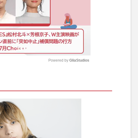
Powered by 
GliaStudios
M
u
t
e