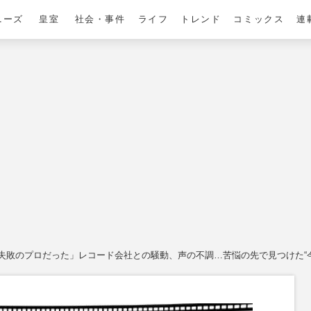
ニーズ
皇室
社会・事件
ライフ
トレンド
コミックス
連
失敗のプロだった」レコード会社との騒動、声の不調…苦悩の先で見つけた“今