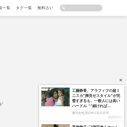
載一覧
タグ一覧
無料占い
×
工藤静香、アラフィフの超ミ
ニスカ“脚見せスタイル”が完
璧すぎるも、一般人には高い
”
ハードル「“細ければ…
週刊女性2023年2月21日号
2023/2/11