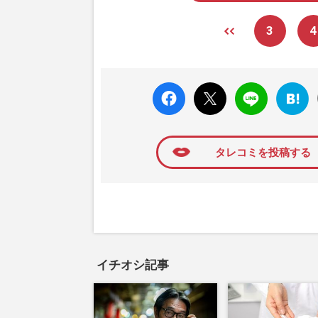
3
4
faceboo
X ポス
LINE
はてな
k いい
ト
ブック
ね
マーク
に追加
タレコミを投稿する
イチオシ記事