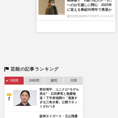
黒柳徹子「2億円老人ホーム」
へのお引越しに関心 2025年
に迎える番組50周年で勇退か
週刊女性2024年7月9日号
2024/6/25
芸能の記事ランキング
1時間
24時間
週間
月間
野村周平、ユニクロ“モデル
美女”・石田夢実と熱愛報
道！下半身強調の「過激す
ぎる三角水着」公開でネッ
トざわつき
阪神タイガース・元山飛優