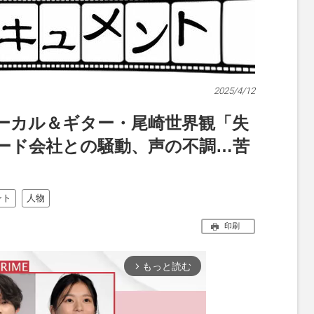
2025/4/12
ーカル＆ギター・尾崎世界観「失
ード会社との騒動、声の不調…苦
ント
人物
印刷
もっと読む
arrow_forward_ios