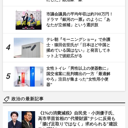
市議会議員の平均年収は約700万円！
ドラマ『銀河の一票』のように「あ
なたが立候補」という選択肢
テレ朝『モーニングショー』で弁護
士・猿田佐世氏が「日本ほど中国と
揉めている国はない」と発言してネ
ット上で波紋広がる
女性トイレ「男性以上の便器数に」
国交省案に批判噴出の一方「最適解
やろ」注目が集まった“女性用小便
器”
政治の最新記事
《1%の消費減税》自民党・小渕優子氏、
高市早苗首相の“代替財源”ナシに反発も
「揚げ足取りではなく」求められる“建設