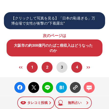
【クリックして写真を見る】「日本の恥過ぎる」万
博会場で女性が衝撃の“下着露出”
次のページは
大阪市の約308億円のたばこ税収入はどうなった
のか
1
2
3
4
facebo
X ポス
LINE
はてな
コメン
ok い
ト
ブック
ト
いね
マーク
に追加
タレコミ投稿
無料占い