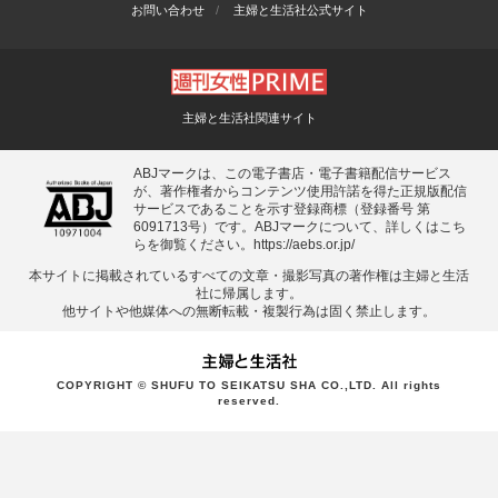
お問い合わせ
主婦と生活社公式サイト
主婦と生活社関連サイト
ABJマークは、この電子書店・電子書籍配信サービス
が、著作権者からコンテンツ使用許諾を得た正規版配信
サービスであることを示す登録商標（登録番号 第
6091713号）です。ABJマークについて、詳しくはこち
らを御覧ください。
https://aebs.or.jp/
本サイトに掲載されているすべての⽂章・撮影写真の著作権は主婦と⽣活
社に帰属します。
他サイトや他媒体への無断転載・複製⾏為は固く禁⽌します。
COPYRIGHT © SHUFU TO SEIKATSU SHA CO.,LTD. All rights
reserved.