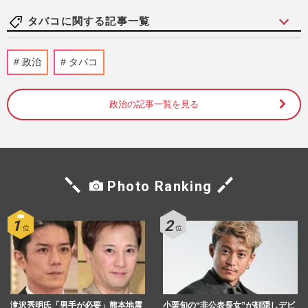
タバコに関する記事一覧
岸谷五朗の長男・岸谷蘭丸がYouTubeで喫
政治
タバコ
煙者による多額の税金支出を訴えるも、タ
バコ害で生じる社会的損失…
週刊女性PRIME
8時間前
政治の記事一覧を見る
広島カープ・羽月隆太郎が“ゾンビたば
こ”逮捕から半年で野球再開！『宮崎灼熱
フェニックス』でガチスイン…
週刊女性PRIME
2026/8/4
Photo Ranking
広島カープ・矢野雅哉と前川誠太に家宅捜
索、羽月隆太郎の証言「ゾンビたばこ購入
の６人」残る１人は同ポジ…
週刊女性PRIME
2026/8/1
青森山田高校サッカー部員の飲酒・喫煙を
滝沢秀明氏「男手が必要」熊本地震
小栗旬の“非公表長女”が顔隠しデビ