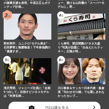
「校則違反」とした校長、反省を活かせな
の復興支援を表明、中居正広もボラ
ュー、透ける山田優の「スーパーモ
ンティア計画…
デルに」野…
かった「４年前の飲酒騒動…
週刊女性PRIME
2026/7/22
マツダスタジアムから「カープ女子」も消
えた…深谷ファン離れの背景に成績不振と
スター不在、ゾンビたばこ…
週刊女性PRIME
2026/7/16
野村周平、ユニクロ“モデル美女”・
くら寿司、閉店間際の“ネタ大盛
石田夢実と熱愛報道！下半身強調の
り”写真が話題に「出会えたらラッ
「過激すぎ…
キー」広報が明…
滝沢秀明、ジャニーズ社員に「企画
川口春奈＆サッカー日本代表・板倉
5つ出して」目指すビジネスモデル
滉「匂わせゼロ婚」でも隠しきれな
は『米津玄師…
かったセレブ…
7位以降を見る