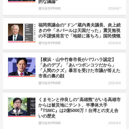
的な議論”
週刊女性PRIME
2026/8/7
福岡県議会の“ドン”蔵内勇夫議長、炎上続
きの中「ネパールは天国だった」震災無視
の不謹慎発言で「地獄に落ちろ」国民憤慨
週刊女性PRIME
2026/8/6
【横浜・山中竹春市長がパワハラ認定】
「あのデブ」「あいつポンコツだから」
「人間のクズ」暴言を受けた市議が答えた
市長の裏の顔
週刊女性PRIME
2026/8/6
くまモンと仲良しの“高雄熊”がいる高雄市
からは被災地にテント、半導体大手
『TSMC』は2億5000万！台湾との支え合
いの歴史
週刊女性PRIME
2026/8/6