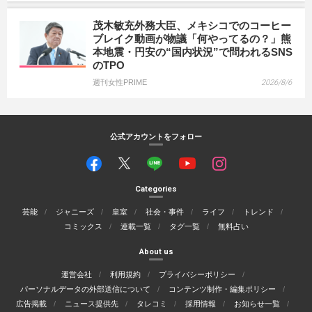
茂木敏充外務大臣、メキシコでのコーヒー
ブレイク動画が物議「何やってるの？」熊
本地震・円安の“国内状況”で問われるSNS
のTPO
週刊女性PRIME
2026/8/6
公式アカウントをフォロー
Categories
芸能
ジャニーズ
皇室
社会・事件
ライフ
トレンド
コミックス
連載一覧
タグ一覧
無料占い
About us
運営会社
利用規約
プライバシーポリシー
パーソナルデータの外部送信について
コンテンツ制作・編集ポリシー
広告掲載
ニュース提供先
タレコミ
採用情報
お知らせ一覧