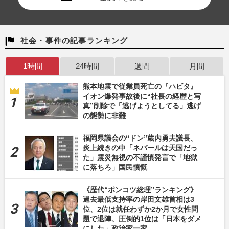
社会・事件の記事ランキング
1時間
24時間
週間
月間
熊本地震で従業員死亡の『ハビタ』
イオン爆発事故後に“社長の経歴と写
真”削除で「逃げようとしてる」逃げ
の態勢に非難
福岡県議会の“ドン”蔵内勇夫議長、
炎上続きの中「ネパールは天国だっ
た」震災無視の不謹慎発言で「地獄
に落ちろ」国民憤慨
《歴代“ポンコツ総理”ランキング》
過去最低支持率の岸田文雄首相は3
位、2位は就任わずか2か月で女性問
題で退陣、圧倒的1位は「日本をダメ
にした」政治家一家