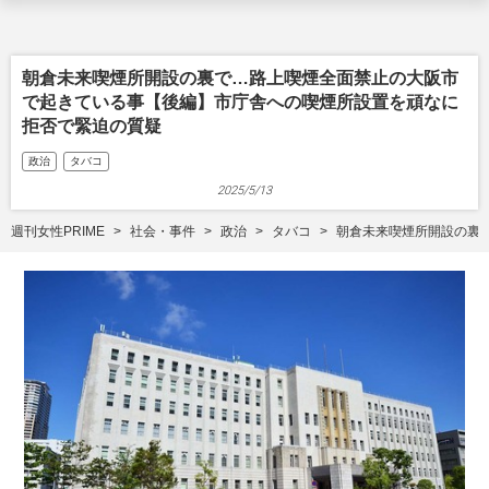
朝倉未来喫煙所開設の裏で…路上喫煙全面禁止の大阪市
で起きている事【後編】市庁舎への喫煙所設置を頑なに
拒否で緊迫の質疑
政治
タバコ
2025/5/13
週刊女性PRIME
社会・事件
政治
タバコ
朝倉未来喫煙所開設の裏