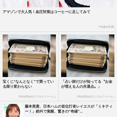
アマゾンで大人気！血圧対策はコーヒーに足してみて
PR(森永乳業)
宝くじ“なんとなく”で買ってい
「占い師だけが知ってる〝お金
る限り変わらない
が増える人の共通点〟」
PR(合同会社デジタルファーム )
PR(合同会社デジタルファーム )
藤本美貴、日本ハムの首位打者レイエスが「ミキティ
ー！」絶叫で覚醒、驚きの“奇縁”...