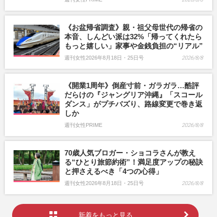
《お盆帰省調査》親・祖父母世代の帰省の
本音、しんどい派は32%「帰ってくれたら
もっと嬉しい」家事や金銭負担の“リアル”
週刊女性2026年8月18日・25日号
2026/8/8
《開業1周年》倒産寸前・ガラガラ…酷評
だらけの『ジャングリア沖縄』「スコール
ダンス」がプチバズり、路線変更で巻き返
しか
週刊女性PRIME
2026/8/8
70歳人気ブロガー・ショコラさんが教え
る“ひとり旅節約術”！満足度アップの秘訣
と押さえるべき「4つの心得」
週刊女性2026年8月18日・25日号
2026/8/8
新着をもっと見る