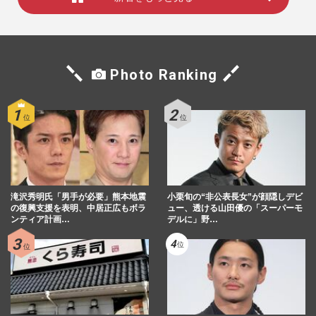
Photo Ranking
滝沢秀明氏「男手が必要」熊本地震
小栗旬の“非公表長女”が顔隠しデビ
の復興支援を表明、中居正広もボラ
ュー、透ける山田優の「スーパーモ
ンティア計画…
デルに」野…