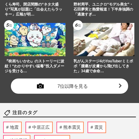
くら寿司、閉店間際の“ネタ大盛
野村周平、ユニクロ“モデル美女”・
り”写真が話題に「出会えたらラッ
石田夢実と熱愛報道！下半身強調の
キー」広報が明…
「過激すぎ…
『映画ちいかわ』のストーリーに波
乳がんステージ4のYouTuberミミポ
紋！“わかりやすい猛毒”投入ダメー
ポ「腫瘍が皮膚から飛び出してき
ジを受ける…
た」34歳で余命…
7位以降を見る
注目のタグ
地震
中居正広
熊本震災
震災