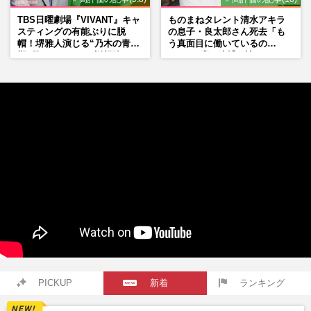
TBS日曜劇場『VIVANT』キャ
ものまねタレント清水アキラ
スティングの有能ぶりに脱
の息子・良太郎さん死去「も
帽！堺雅人演じる“乃木の青年
う真面目に働いているの
期”役は、そっくり説根強い
で」、2度の逮捕も諦めなかっ
Mr.Children桜井和寿のバンド
た芸能界“波乱に満ちた37年”
マン長男・櫻井海音だった
PICKUP
新着
ランキング