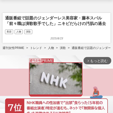
通販番組で話題のジェンダーレス美容家・藤本スバル
「前々職は演歌歌手でした」ニキビだらけの汚肌の過去
美容
人物
演歌
2025/8/23
週刊女性PRIME
トレンド
人物
演歌
通販番組で話題のジェンダー
もっと読む
arrow_forward_ios