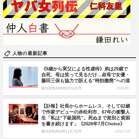
人物の最新記事
《9歳から実父による性虐待》弟は29歳で
自死、母は笑って見るだけ…叔母で女優・
藤田三保も協力で訴える“時効撤廃”への道
週刊女性2026年8月11日号
2026/8/1
【訃報】社長からホームレス、そして62歳
で作家デビューの赤松利市、67年の衝撃人
生「私は“下級国民”。死ぬまで差別と貧困
を書き続けます」《2026年7月Choice》
週刊女性2023年11月7日号
2026/7/24