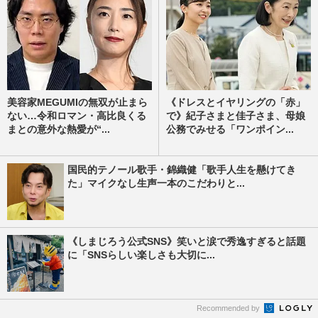
美容家MEGUMIの無双が止まら
《ドレスとイヤリングの「赤」
ない…令和ロマン・高比良くる
で》紀子さまと佳子さま、母娘
まとの意外な熱愛が“...
公務でみせる「ワンポイン...
国民的テノール歌手・錦織健「歌手人生を懸けてき
た」マイクなし生声一本のこだわりと...
《しまじろう公式SNS》笑いと涙で秀逸すぎると話題
に「SNSらしい楽しさも大切に...
Recommended by