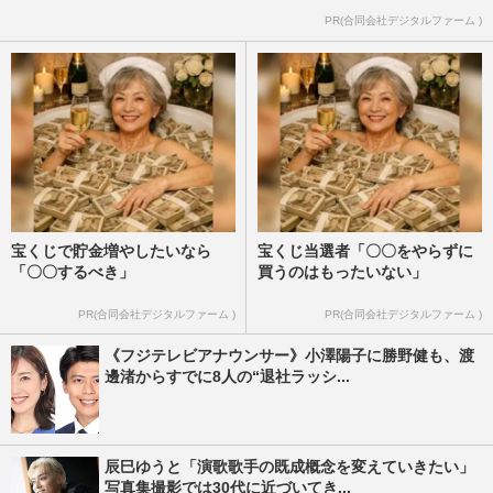
PR(合同会社デジタルファーム )
宝くじで貯金増やしたいなら
宝くじ当選者「〇〇をやらずに
「〇〇するべき」
買うのはもったいない」
PR(合同会社デジタルファーム )
PR(合同会社デジタルファーム )
《フジテレビアナウンサー》小澤陽子に勝野健も、渡
邊渚からすでに8人の“退社ラッシ...
辰巳ゆうと「演歌歌手の既成概念を変えていきたい」
写真集撮影では30代に近づいてき...