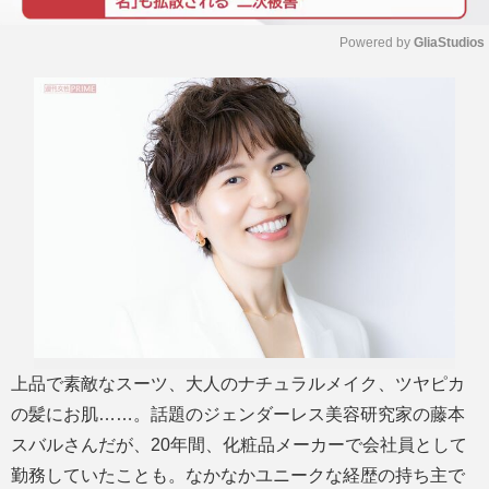
Powered by 
GliaStudios
M
u
t
e
上品で素敵なスーツ、大人のナチュラルメイク、ツヤピカ
の髪にお肌……。話題のジェンダーレス美容研究家の藤本
スバルさんだが、20年間、化粧品メーカーで会社員として
勤務していたことも。なかなかユニークな経歴の持ち主で