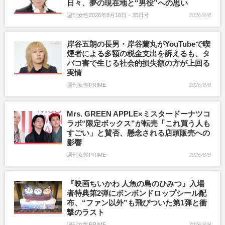
日々、夢の現在地と“男役”への思い
週刊女性2026年8月18日・25日号
2026/8/8
岸谷五朗の長男・岸谷蘭丸がYouTubeで喫
煙者による多額の税金支出を訴えるも、タ
バコ害で生じる社会的損失額の方が上回る
実情
週刊女性PRIME
2026/8/8
Mrs. GREEN APPLE×ミスタードーナツコ
ラボ“限定ボックス”が転売「これ買う人も
すごい」と賛否、懸念される店頭販売への
影響
週刊女性PRIME
2026/8/8
『映画ちいかわ 人魚の島のひみつ』入場
者特典第2弾にボンボンドロップシール配
布、“ファン以外”も飛びついた第1弾と衝
撃のラスト
週刊女性PRIME
2026/8/8