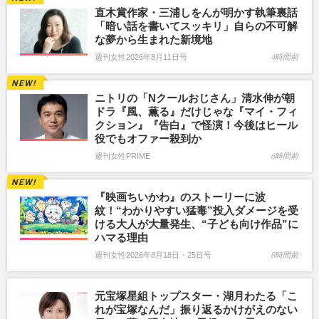
直木賞作家・三浦しをんが明かす執筆裏話
「暗い話を書いてスッキリ」自らの不可解
な夢から生まれた新境地
週刊女性2026年8月11日号
4時間前
ニトリの「Nクールおじさん」清水伸が朝
ドラ『風、薫る』だけじゃな『マイ・フィ
クション』『告白』で怪演！今後はヒール
役でもオファー殺到か
週刊女性PRIME
6時間前
『映画ちいかわ』のストーリーに波
紋！“わかりやすい猛毒”投入ダメージを受
ける大人が大量発生、“子ども向け作品”に
ハマる理由
週刊女性2026年8月18日・25日号
8時間前
元宝塚星組トップスター・湖月わたる「こ
れが宝塚なんだ」振り返るかけがえのない