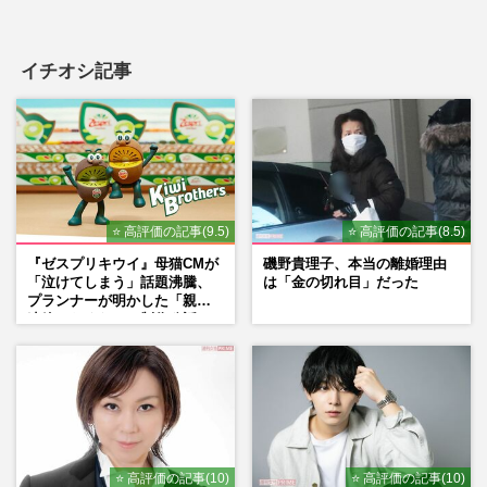
イチオシ記事
⭐ 高評価の記事(9.5)
⭐ 高評価の記事(8.5)
『ゼスプリキウイ』母猫CMが
磯野貴理子、本当の離婚理由
「泣けてしまう」話題沸騰、
は「金の切れ目」だった
プランナーが明かした「親に
連絡したくなる」制作秘話
⭐ 高評価の記事(10)
⭐ 高評価の記事(10)