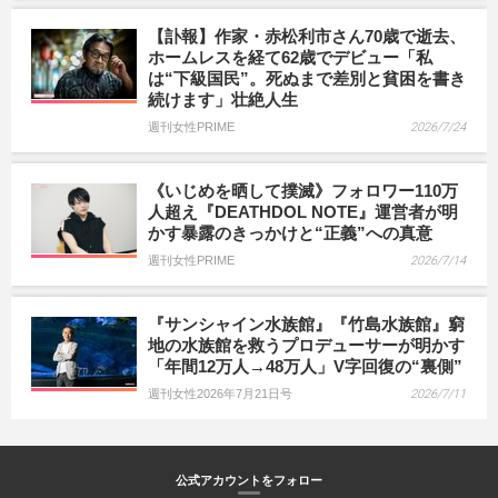
【訃報】作家・赤松利市さん70歳で逝去、
ホームレスを経て62歳でデビュー「私
は“下級国民”。死ぬまで差別と貧困を書き
続けます」壮絶人生
週刊女性PRIME
2026/7/24
《いじめを晒して撲滅》フォロワー110万
人超え『DEATHDOL NOTE』運営者が明
かす暴露のきっかけと“正義”への真意
週刊女性PRIME
2026/7/14
『サンシャイン水族館』『竹島水族館』窮
地の水族館を救うプロデューサーが明かす
「年間12万人→48万人」V字回復の“裏側”
週刊女性2026年7月21日号
2026/7/11
公式アカウントをフォロー