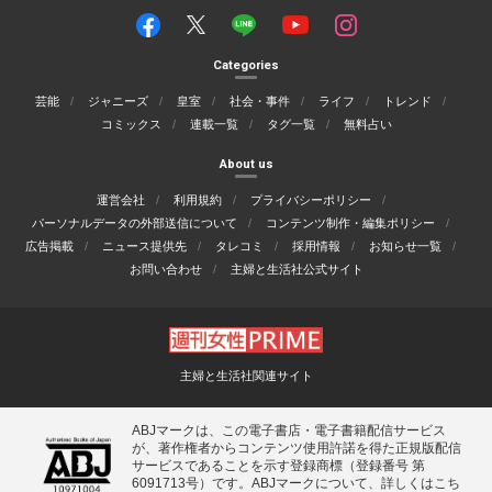
Categories
芸能
ジャニーズ
皇室
社会・事件
ライフ
トレンド
コミックス
連載一覧
タグ一覧
無料占い
About us
運営会社
利用規約
プライバシーポリシー
パーソナルデータの外部送信について
コンテンツ制作・編集ポリシー
広告掲載
ニュース提供先
タレコミ
採用情報
お知らせ一覧
お問い合わせ
主婦と生活社公式サイト
主婦と生活社関連サイト
ABJマークは、この電子書店・電子書籍配信サービス
が、著作権者からコンテンツ使用許諾を得た正規版配信
サービスであることを示す登録商標（登録番号 第
6091713号）です。ABJマークについて、詳しくはこち