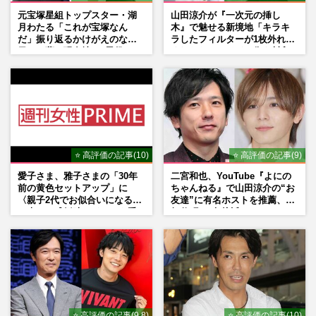
元宝塚星組トップスター・湖
山田涼介が『一次元の挿し
月わたる「これが宝塚なん
木』で魅せる新境地「キラキ
だ」振り返るかけがえのない
ラしたフィルターが1枚外れて
日々、夢の現在地と“男役”へ
くれたら」アイドル像を封印
の思い
した覚悟
⭐ 高評価の記事(10)
⭐ 高評価の記事(9)
愛子さま、雅子さまの「30年
二宮和也、YouTube『よにの
前の黄色セットアップ」に
ちゃんねる』で山田涼介の“お
〈親子2代でお似合いになる〉
友達”に有名ホストを推薦、歌
の声、ご成婚時のドレスも手
舞伎町に“急接近”でファン
がけた森英恵さんとの絆
「関わらないで！」
⭐ 高評価の記事(9.8)
⭐ 高評価の記事(10)