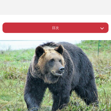
目次
Page 1
ー 「空腹だから攻撃」ではない
Page 2
ー 出会わないための「基本対策」