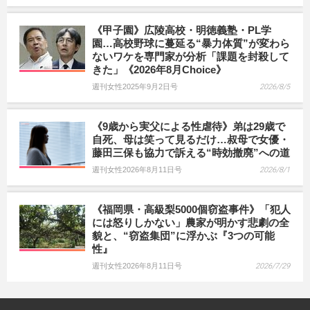
《甲子園》広陵高校・明徳義塾・PL学
園…高校野球に蔓延る“暴力体質”が変わら
ないワケを専門家が分析「課題を封殺して
きた」《2026年8月Choice》
週刊女性2025年9月2日号
2026/8/5
《9歳から実父による性虐待》弟は29歳で
自死、母は笑って見るだけ…叔母で女優・
藤田三保も協力で訴える“時効撤廃”への道
週刊女性2026年8月11日号
2026/8/1
《福岡県・高級梨5000個窃盗事件》「犯人
には怒りしかない」農家が明かす悲劇の全
貌と、“窃盗集団”に浮かぶ『3つの可能
性』
週刊女性2026年8月11日号
2026/7/29