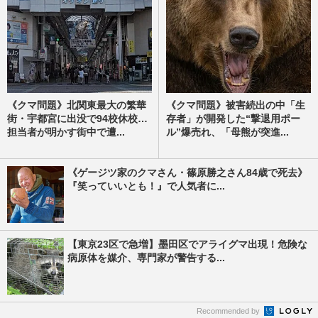
《クマ問題》北関東最大の繁華
《クマ問題》被害続出の中「生
街・宇都宮に出没で94校休校…
存者」が開発した“撃退用ポー
担当者が明かす街中で遭...
ル”爆売れ、「母熊が突進...
《ゲージツ家のクマさん・篠原勝之さん84歳で死去》
『笑っていいとも！』で人気者に...
【東京23区で急増】墨田区でアライグマ出現！危険な
病原体を媒介、専門家が警告する...
Recommended by