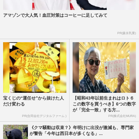
アマゾンで大人気！血圧対策はコーヒーに足してみて
PR(森永乳業)
宝くじの“運任せ”から抜けた人
【昭和43年以前生まれはロト６
だけ変わる
この数字を買うべき】6つの数字
が「完全一致」する方...
PR(合同会社デジタルファーム )
PR(株式会社MURA)
《クマ騒動は収束？》年明けに出没が激減も、専門家
が警告「今年は西日本が多くなる」...