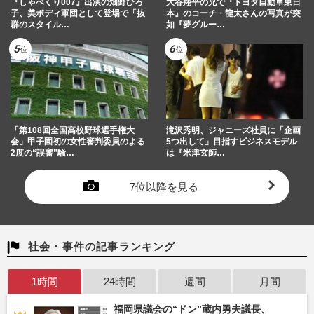
『しゃべくり007』出演の畑野ひろ
大谷翔平の兄で『トヨタ自動車東日
子、美ボディ軍団として登場で「抜
本』のコーチ・龍太さんの写真が突
群のスタイル…
如『夢グルー…
「第108回全国高校野球選手権大
滝沢秀明、ジャニーズ社員に「企画
会」甲子園初の女性審判委員のよる
5つ出して」目指すビジネスモデル
2度の“誤審”騒…
は『米津玄師…
7位以降を見る
社会・事件の記事ランキング
1時間
24時間
週間
月間
福岡県議会の“ドン”蔵内勇夫議長、