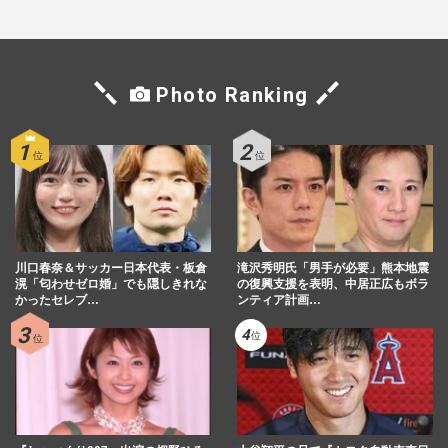
Photo Ranking
川口春奈＆サッカー日本代表・板倉
滝沢秀明氏「男手が必要」熊本地震
滉「匂わせゼロ婚」でも隠しきれな
の復興支援を表明、中居正広もボラ
かったセレブ…
ンティア計画…