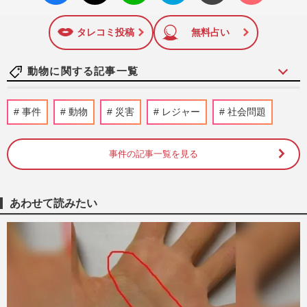
いね
マーク
特に関心の高い題材の記事を、WEB向けにリライトして配信
に追加
しています！
タレコミ投稿
無料占い
動物に関する記事一覧
《祝！7月5日生まれ》大谷翔平とレッサー
事件
動物
災害
レジャー
社会問題
パンダの風太くん「真美子さんと2人の子
ども」と「80頭の子孫」そ…
週刊女性PRIME
2026/7/5
事件の記事一覧を見る
《市川市動植物園》パンチくん効果で入園
者爆増「飼育員の姿は撮影禁止」SNS拡散
あわせて読みたい
リスクに“異例の対応”
週刊女性PRIME
2026/7/2
《市川市動植物園》パンチくんが暮らすサ
ル山に「レーザー照射」の衝撃、園が明か
した真相と“動物たちの安…