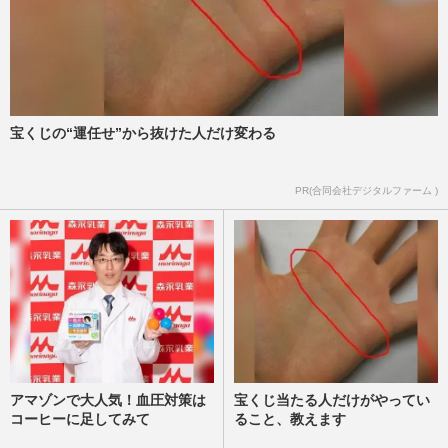
週刊女性PRIME
2026/6/24
《東京・奥多摩》クマ被害か、上半身がな
い遺体発見「危機感を持って欲しい」全国
で被害続出の事態に国の“…
週刊女性PRIME
2026/6/17
宝くじの“運任せ”から抜けた人だけ変わる
《名古屋市東山動植物園》イケメンゴリラ
PR(合同会社デジタルファーム )
のキヨマサ、父シャバー二登場で“背筋”ピ
ン「人間すぎる」反応が…
週刊女性PRIME
2026/6/13
アマゾンで大人気！血圧対策は
宝くじ当たる人だけがやってい
コーヒーに足してみて
ること、教えます