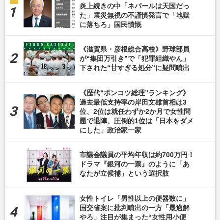
炎上続きの中「ネパールは天国だっ
た」震災無視の不謹慎発言で「地獄
に落ちろ」国民憤慨
《滋賀県・彦根総合高校》野球部員
が“集団万引き”で「犯罪組織やん」
下された“甘すぎる処分”に疑問噴出
《歴代“ポンコツ総理”ランキング》
過去最低支持率の岸田文雄首相は3
位、2位は就任わずか2か月で女性問
題で退陣、圧倒的1位は「日本をダメ
にした」政治家一家
市議会議員の平均年収は約700万円！
ドラマ『銀河の一票』のように「あ
なたが立候補」という選択肢
女性トイレ「男性以上の便器数に」
国交省案に批判噴出の一方「最適解
やろ」注目が集まった“女性用小便