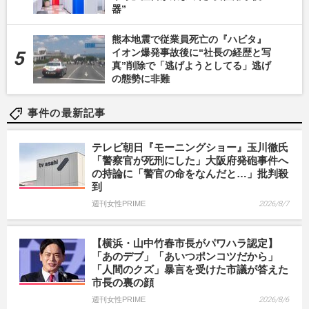
器”
熊本地震で従業員死亡の『ハビタ』
イオン爆発事故後に“社長の経歴と写
真”削除で「逃げようとしてる」逃げ
の態勢に非難
事件の最新記事
テレビ朝日『モーニングショー』玉川徹氏
「警察官が死刑にした」大阪府発砲事件へ
の持論に「警官の命をなんだと…」批判殺
到
週刊女性PRIME
2026/8/7
【横浜・山中竹春市長がパワハラ認定】
「あのデブ」「あいつポンコツだから」
「人間のクズ」暴言を受けた市議が答えた
市長の裏の顔
週刊女性PRIME
2026/8/6