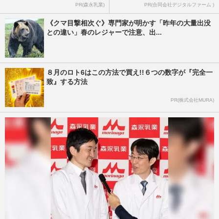
PR(森永乳業)
PR(合同会社デジタルファーム )
《クマ目撃相次ぐ》専門家が明かす「昨年の大量出没
との違い」春のレジャーで注意、出...
８月のロト6はこの方法で買え!!６つの数字が『完全一
致』する方法
PR(株式会社MURA)