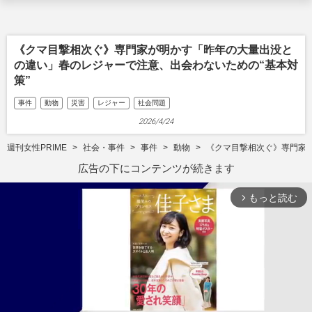
《クマ目撃相次ぐ》専門家が明かす「昨年の大量出没と
の違い」春のレジャーで注意、出会わないための“基本対
策”
事件
動物
災害
レジャー
社会問題
2026/4/24
週刊女性PRIME
社会・事件
事件
動物
《クマ目撃相次ぐ》専門家
広告の下にコンテンツが続きます
もっと読む
arrow_forward_ios