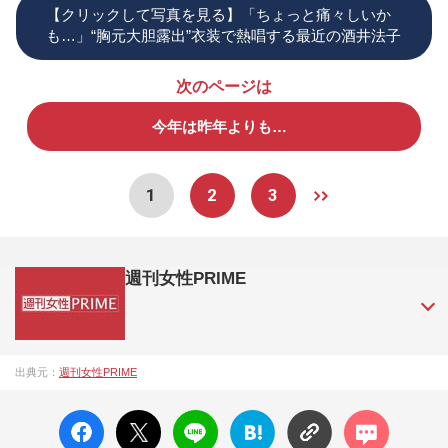
【クリックして写真を見る】「ちょっと痛々しいか
も…」“胸元大胆露出”衣装で熱唱する最近の酒井法子
次のページは
今年は昨年よりも…
1
2
3
週刊女性PRIME
『週刊女性PRIME（シュージョプライム）』は、2015年（平
出典元：
週刊女性PRIME
成27年）1月に開設された主婦と生活社が運営する日本のニュ
ースサイトです。『週刊女性PRIME』編集者が担当する連載
facebo
X ポス
LINE
はてな
コメン
陣の執筆記事を配信するほか、女性週刊誌『週刊女性』の誌
ok い
ト
ブック
ト
面に掲載された記事から、インターネット利用者層にとって