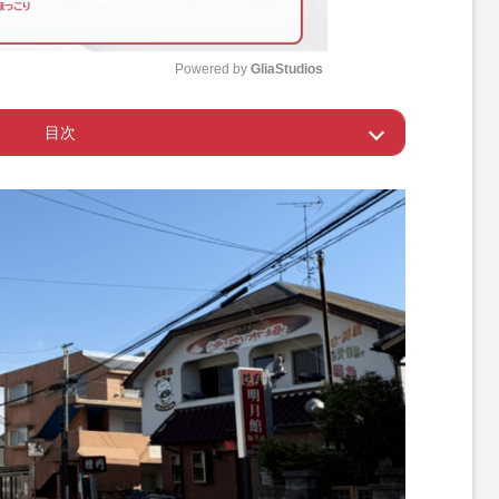
Powered by 
GliaStudios
目次
M
u
戦を始めた容疑者
t
e
目を覚まさないうちに収めようと」
優しい子」