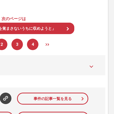
次のページは
を覚まさないうちに収めようと」
2
3
4
た女性週刊誌。芸能ゴシップや事件、皇室の話題、感動ドキュメン
発信している。2017年12月12日号で「眞子さま嫁ぎ先の“義
」報道をスクープ。この一報から約2か月後、宮内庁は結婚延期を
雑誌ジャーナリズム賞」大賞を受賞した。毎週火曜日発売。
事件の記事一覧を見る