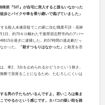
特殊班『SIT』が自宅に突入すると誰もいなかった
徒歩とバイクや車を乗り継いで逃げていました」
対する殺人未遂容疑でこの家に住む職業不詳・高林
月1日、約70キロ離れた千葉県習志野市内のアパー
4時15分過ぎに逮捕した。約57時間の逃走劇だっ
なかった。
「殺すつもりはなかった」
と殺意を否
は、車2、3台を止められるかどうかという狭さ。
無断で居座ることになるため、たむろしにくいは
する男の子たちがいるんですよ。若いころは集ま
こでやるかという感じです。タバコの吸い殻を路