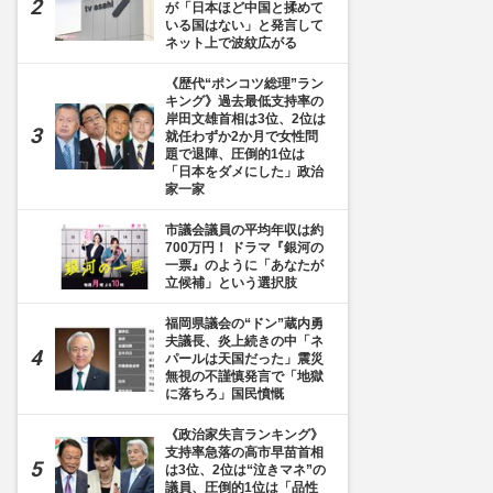
が「日本ほど中国と揉めて
いる国はない」と発言して
ネット上で波紋広がる
《歴代“ポンコツ総理”ラン
キング》過去最低支持率の
岸田文雄首相は3位、2位は
就任わずか2か月で女性問
題で退陣、圧倒的1位は
「日本をダメにした」政治
家一家
市議会議員の平均年収は約
700万円！ ドラマ『銀河の
一票』のように「あなたが
立候補」という選択肢
福岡県議会の“ドン”蔵内勇
夫議長、炎上続きの中「ネ
パールは天国だった」震災
無視の不謹慎発言で「地獄
に落ちろ」国民憤慨
《政治家失言ランキング》
支持率急落の高市早苗首相
は3位、2位は“泣きマネ”の
議員、圧倒的1位は「品性