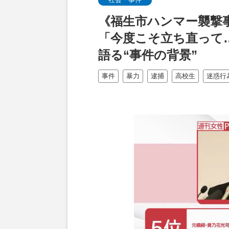
《福生市ハンマー襲撃
「今度こそ立ち直って
語る“事件の背景”
事件
暴力
逮捕
高校生
迷惑行