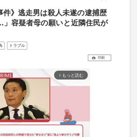
事件》逃走男は殺人未遂の逮捕歴
…」容疑者母の願いと近隣住民が
為
トラブル
印刷
もっと読む
arrow_forward_ios