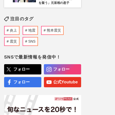
を疑う」元首相の息子
注目のタグ
炎上
地震
熊本震災
震災
SNS
SNSで最新情報を発信中！
フォロー
フォロー
フォロー
公式Youtube