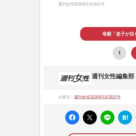
週刊女性2026年5月26日号
母親「息子が目
1
週刊女性編集部
1957年3月6日に日本で最初に創刊され
ト、美容・健康・グルメ・占いに関する情報を
出典元：
週刊女性2026年5月26日号
母”が抱える400万円超の“借金トラブル”
発表。同記事は2018年の「編集者が選ぶ
faceboo
X ポス
LINE
はてな
k いい
ト
ブック
ね
マーク
に追加