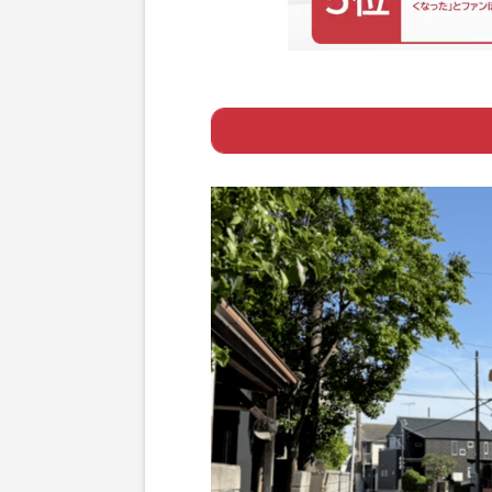
Page 1
ー 警察に徹底抗
Page 2
ー 母親「息子が
Page 3
ー 「甘えん坊で