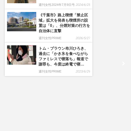
週刊女性2024年7月9日号
2024/6/25
《千葉市》路上喫煙「禁止区
域」拡大を発表も喫煙所の設
置は「0」、分煙対策の行方を
自治体に直撃
週刊女性PRIME
2026/5/27
トム・ブラウン布川ひろき、
過去に「かき氷を食べながら
ファミレスで寝落ち」報道で
謝罪も、今度は終電で寝…
週刊女性PRIME
2023/6/29