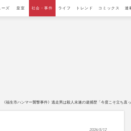
ニーズ
皇室
社会・事件
ライフ
トレンド
コミックス
連
《福生市ハンマー襲撃事件》逃走男は殺人未遂の逮捕歴「今度こそ立ち直っ
2026/5/12