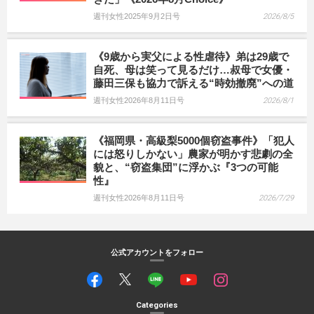
週刊女性2025年9月2日号
2026/8/5
《9歳から実父による性虐待》弟は29歳で
自死、母は笑って見るだけ…叔母で女優・
藤田三保も協力で訴える“時効撤廃”への道
週刊女性2026年8月11日号
2026/8/1
《福岡県・高級梨5000個窃盗事件》「犯人
には怒りしかない」農家が明かす悲劇の全
貌と、“窃盗集団”に浮かぶ『3つの可能
性』
週刊女性2026年8月11日号
2026/7/29
公式アカウントをフォロー
Categories