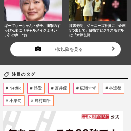
ぱーてぃーちゃん・信子、衝撃のす
滝沢秀明、ジャニーズ社員に「企画
っぴん姿に《ギャルメイクよりい
5つ出して」目指すビジネスモデル
い》の声…“お…
は『米津玄師…
7位以降を見る
注目のタグ
Netflix
熱愛
蒼井優
広瀬すず
林遣都
小栗旬
野村周平