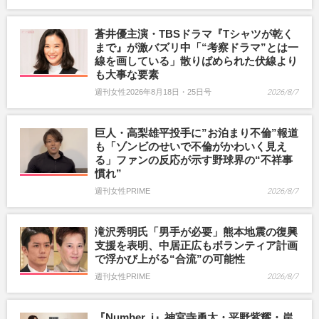
蒼井優主演・TBSドラマ『Tシャツが乾く
まで』が激バズリ中「“考察ドラマ”とは一
線を画している」散りばめられた伏線より
も大事な要素
週刊女性2026年8月18日・25日号
2026/8/7
巨人・高梨雄平投手に”お泊まり不倫”報道
も「ゾンビのせいで不倫がかわいく見え
る」ファンの反応が示す野球界の“不祥事
慣れ”
週刊女性PRIME
2026/8/7
滝沢秀明氏「男手が必要」熊本地震の復興
支援を表明、中居正広もボランティア計画
で浮かび上がる“合流”の可能性
週刊女性PRIME
2026/8/7
『Number_i』神宮寺勇太・平野紫耀・岸