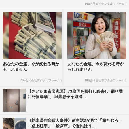
PR(合同会社デジタルファーム )
あなたの金運、今が変わる時か
あなたの金運、今が変わる時か
もしれません
もしれません
PR(合同会社デジタルファーム )
PR(合同会社デジタルファーム )
【さいたま市岩槻区】73歳母を殴打し殺害し“踊り場
に死体遺棄”、44歳息子を逮捕...
《栃木県強盗殺人事件》新生活2か月で「輩たむろ」
「路上駐車」「騒ぎ声」で近民はう...