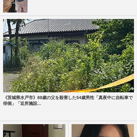
《茨城県水戸市》88歳の父を殺害した54歳男性「真夜中に自転車で
徘徊」「近所施設...