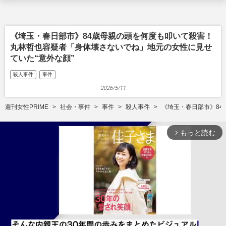
《埼玉・春日部市》84歳母親の頭を何度も叩いて殺害！
丸林哲也容疑者「身体壊さないでね」地元の女性に見せ
ていた“意外な顔”
殺人事件
事件
2026/5/11
週刊女性PRIME
社会・事件
事件
殺人事件
《埼玉・春日部市》84
もっと読む
arrow_forward_ios