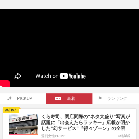
PICKUP
新着
ランキング
くら寿司、閉店間際の“ネタ大盛り”写真が
話題に「出会えたらラッキー」広報が明か
した“幻サービス”『得々ゾーン』の全容
週刊女性PRIME
8時間前