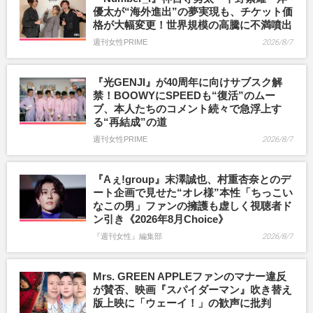
優太が“海外進出”の夢実現も、チケット価
格が大幅変更！世界規模の高騰に不満噴出
週刊女性PRIME
2026/8/7
『光GENJI』が40周年に向けサブスク解
禁！BOOWYにSPEEDも“復活”のムー
ブ、本人たちのコメント続々で急浮上す
る“再結成”の道
週刊女性PRIME
2026/8/7
『Aぇ!group』末澤誠也、村重杏奈とのデ
ート企画で見せた“オレ様”本性「ちっこい
なこの男」ファンの擁護も虚しく視聴者ド
ン引き《2026年8月Choice》
『週刊女性』編集部
2026/8/7
Mrs. GREEN APPLEファンのマナー違反
が賛否、映画『スパイダーマン』吹き替え
版上映に「ウェーイ！」の歓声に批判