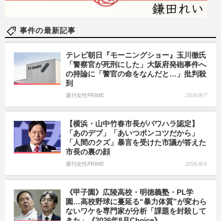
事件の最新記事
テレビ朝日『モーニングショー』玉川徹氏
「警察官が死刑にした」大阪府発砲事件へ
の持論に「警官の命をなんだと…」批判殺
到
週刊女性PRIME
2026/8/7
【横浜・山中竹春市長がパワハラ認定】
「あのデブ」「あいつポンコツだから」
「人間のクズ」暴言を受けた市議が答えた
市長の裏の顔
週刊女性PRIME
2026/8/6
《甲子園》広陵高校・明徳義塾・PL学
園…高校野球に蔓延る“暴力体質”が変わら
ないワケを専門家が分析「課題を封殺して
きた」《2026年8月Choice》