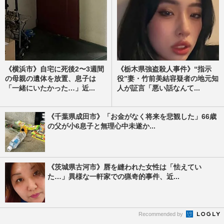
《横浜市》自宅に死後2〜3週間
《栃木県強盗殺人事件》“指示
の母親の遺体を放置、息子は
役”妻・竹前美結容疑者の地元知
「一緒にいたかった…」近...
人が証言「悪い話なんて...
《千葉県成田市》「お金がなく将来を悲観した」66歳
の父が小6息子と無理心中未遂か...
《茨城県古河市》唇を縫われた女性は「怯えてい
た…」異様な一軒家での猟奇的事件、近...
Recommended by