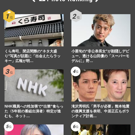
くら寿司、閉店間際の“ネタ大盛
小栗旬の“非公表長女”が顔隠しデビ
り”写真が話題に「出会えたらラッ
ュー、透ける山田優の「スーパーモ
キー」広報が明…
デルに」野…
NHK職員への性加害で“出禁”食らっ
滝沢秀明氏「男手が必要」熊本地震
た〈5年前の番組出演者〉特定が進
の復興支援を表明、中居正広もボラ
むも、ネット…
ンティア計画…