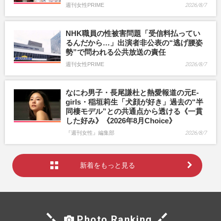
週刊女性PRIME
2026/8/7
NHK職員の性被害問題「受信料払ってい
るんだから…」出演者非公表の“逃げ腰姿
勢”で問われる公共放送の責任
週刊女性PRIME
2026/8/7
なにわ男子・長尾謙杜と熱愛報道の元E-
girls・稲垣莉生「犬顔が好き」過去の“半
同棲モデル”との共通点から透ける《一貫
した好み》《2026年8月Choice》
『週刊女性』編集部
2026/8/7
新着をもっと見る
Photo Ranking