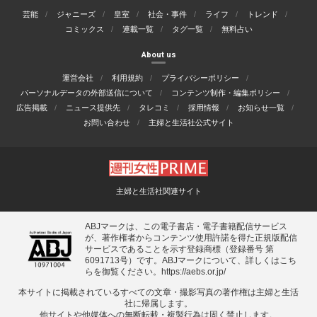
芸能
ジャニーズ
皇室
社会・事件
ライフ
トレンド
コミックス
連載一覧
タグ一覧
無料占い
About us
運営会社
利用規約
プライバシーポリシー
パーソナルデータの外部送信について
コンテンツ制作・編集ポリシー
広告掲載
ニュース提供先
タレコミ
採用情報
お知らせ一覧
お問い合わせ
主婦と生活社公式サイト
主婦と生活社関連サイト
ABJマークは、この電子書店・電子書籍配信サービス
が、著作権者からコンテンツ使用許諾を得た正規版配信
サービスであることを示す登録商標（登録番号 第
6091713号）です。ABJマークについて、詳しくはこち
らを御覧ください。
https://aebs.or.jp/
本サイトに掲載されているすべての⽂章・撮影写真の著作権は主婦と⽣活
社に帰属します。
他サイトや他媒体への無断転載・複製⾏為は固く禁⽌します。