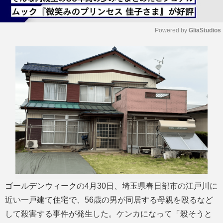
Powered by 
GliaStudios
M
u
t
e
ゴールデンウィークの4月30日、埼玉県春日部市の江戸川に
近い一戸建て住宅で、56歳の男が同居する母親を殴るなど
して殺害する事件が発生した。ケンカになって「殺そうと