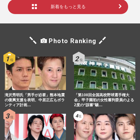
新着をもっと見る
Photo Ranking
滝沢秀明氏「男手が必要」熊本地震
「第108回全国高校野球選手権大
の復興支援を表明、中居正広もボラ
会」甲子園初の女性審判委員のよる
ンティア計画…
2度の“誤審”騒…