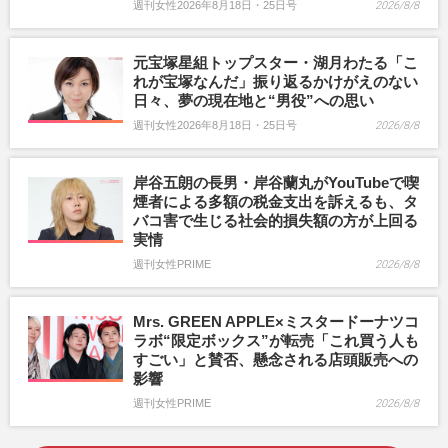
週刊女性2026年8月18日・25日号
2026/8/8
元宝塚星組トップスター・湖月わたる「こ
れが宝塚なんだ」振り返るかけがえのない
日々、夢の現在地と“男役”への思い
週刊女性2026年8月18日・25日号
2026/8/8
岸谷五朗の長男・岸谷蘭丸がYouTubeで喫
煙者による多額の税金支出を訴えるも、タ
バコ害で生じる社会的損失額の方が上回る
実情
週刊女性PRIME
2026/8/8
Mrs. GREEN APPLE×ミスタードーナツコ
ラボ“限定ボックス”が転売「これ買う人も
すごい」と賛否、懸念される店頭販売への
影響
週刊女性PRIME
2026/8/8