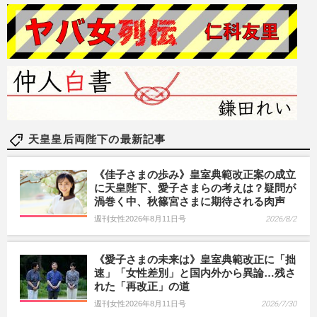
天皇皇后両陛下の最新記事
《佳子さまの歩み》皇室典範改正案の成立
に天皇陛下、愛子さまらの考えは？疑問が
渦巻く中、秋篠宮さまに期待される肉声
週刊女性2026年8月11日号
2026/8/2
《愛子さまの未来は》皇室典範改正に「拙
速」「女性差別」と国内外から異論…残さ
れた「再改正」の道
週刊女性2026年8月11日号
2026/7/30