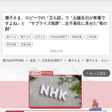
雅子さま、ロビーでの「立ち話」で「お誕生日が来週で
すよね」と “サプライズ祝辞”…女子高生に見せた“母の
顔”
雅子さま
愛子さま
紀子さま
天皇皇后両陛下
秋篠宮家
三笠宮家
高円宮家
皇族全般
2026/5/18
週刊女性PRIME
皇室
天皇皇后両陛下
雅子さま
雅子さま、ロビーで
もっと読む
arrow_forward_ios