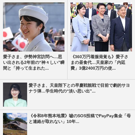
愛子さま、伊勢神宮訪問へ…思
《360万円着服発覚も》愛子さ
い出される2年前の“神々しい”瞬
まの昼食代…天皇家の「内廷
間と「持って生まれた...
費」3億2400万円の使...
愛子さま、天皇陛下との早慶戦観戦で目前で劇的サヨ
ナラ弾…学生時代の“淡い思い出”...
《令和8年熊本地震》嘘のSOS投稿でPayPay集金「母
と連絡が取れない」10年...