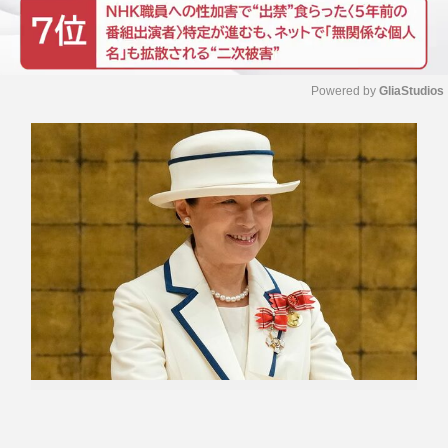
Powered by 
GliaStudios
M
u
t
e