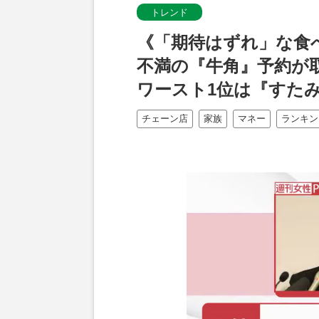
トレンド
《「期待はずれ」な食べ
不満の『牛角』予約が
ワースト1位は『すた
チェーン店
家族
マネー
ランキン