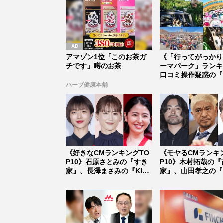
アマゾン1位「このお茶ガ
《「行ってがっかり
チです」噂のお茶
ーマパーク」ランキ
口コミ操作疑惑の『
グリア沖...
ハーブ健康本舗
《好きなCMランキングTO
《モヤるCMランキ
P10》石原さとみの『すき
P10》木村拓哉の『
家』、長澤まさみの『KIN
家』、山田孝之の『
C...
ト』を...