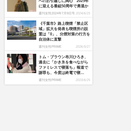
へのお引越しに関心 2025年
に迎える番組50周年で勇退か
週刊女性2024年7月9日号
2024/6/25
《千葉市》路上喫煙「禁止区
域」拡大を発表も喫煙所の設
置は「0」、分煙対策の行方を
自治体に直撃
週刊女性PRIME
2026/5/27
トム・ブラウン布川ひろき、
過去に「かき氷を食べながら
ファミレスで寝落ち」報道で
謝罪も、今度は終電で寝…
週刊女性PRIME
2023/6/29