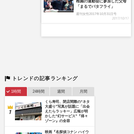
トレンドの記事ランキング
1時間
24時間
週間
月間
くら寿司、閉店間際の“ネタ
大盛り”写真が話題に「出会
えたらラッキー」広報が明
かした“幻サービス”『得々
ゾーン』の全容
映画『名探偵コナン ハイウ