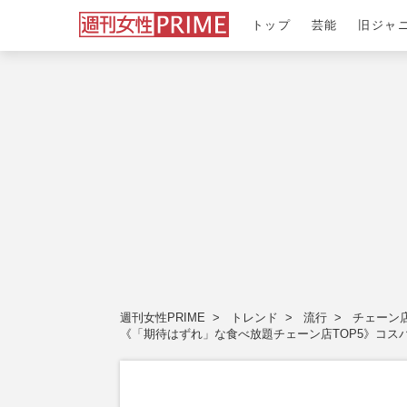
トップ
芸能
旧ジャ
週刊女性PRIME
トレンド
流行
チェーン
《「期待はずれ」な食べ放題チェーン店TOP5》コス