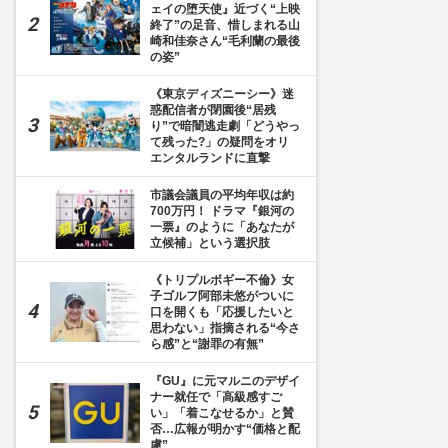
ェイの堕天使』近づく“上映
終了”の足音、惜しまれる山
崎和佳奈さん“毛利蘭の最後
の姿”
《東京ディズニーシー》迷
惑配信者が閉園後“居残
り”で暗闇逃走劇「どうやっ
て残った?」の疑問をオリ
エンタルランドに直撃
市議会議員の平均年収は約
700万円！ ドラマ『銀河の
一票』のように「あなたが
立候補」という選択肢
《トリプルボギー不倫》女
子ゴルフ阿部未悠がついに
口を開くも「応援したいと
思わない」指摘される“今さ
ら感”と“謝罪の有無”
『GU』に元マルニのデザイ
ナー就任で「高級感すご
い」「着こなせるか」と賛
否…広報が明かす“価格と配
慮”