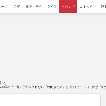
ニーズ
皇室
社会・事件
ライフ
トレンド
コミックス
連
店
パ不満の『牛角』予約が取れない『焼肉きんぐ』を抑えたワースト1位は『す