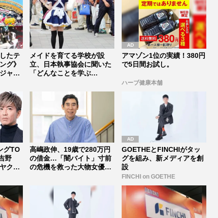
したテ
メイドを育てる学校が設
アマゾン1位の実績！380円
ング》
立、日本執事協会に聞いた
で5日間お試し。
ジャン
「どんなことを学ぶ
の？」“萌え”で...
ハーブ健康本舗
ングTO
高嶋政伸、19歳で280万円
GOETHEとFINCHIがタッ
吉野
の借金…「闇バイト」寸前
グを組み、新メディアを創
ヤクル
の危機を救った大物女優の
設
叱責...
FINCHI on GOETHE