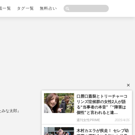
載一覧
タグ一覧
無料占い
×
たみな太郎』