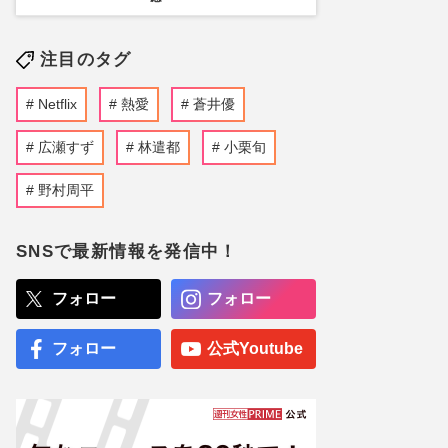
注目のタグ
Netflix
熱愛
蒼井優
広瀬すず
林遣都
小栗旬
野村周平
SNSで最新情報を発信中！
フォロー
フォロー
フォロー
公式Youtube