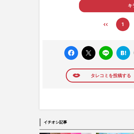
キ
1
faceboo
X ポス
LINE
はてな
k いい
ト
ブック
ね
マーク
に追加
タレコミを投稿する
イチオシ記事