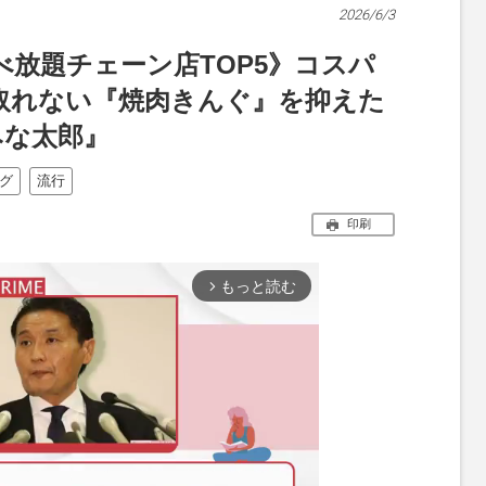
2026/6/3
放題チェーン店TOP5》コスパ
取れない『焼肉きんぐ』を抑えた
みな太郎』
グ
流行
印刷
もっと読む
arrow_forward_ios