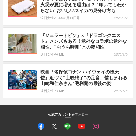
火災が夏に増える理由は？ “叩いてもわか
らない”おいしいスイカの見分け方も
週刊女性2026年8月11日号
2026/8/7
『ジェラートピケ』×『ドラゴンクエス
ト』メンズもある！意外なコラボの意外な
相性、“おうち時間”との親和性
週刊女性PRIME
2026/8/6
映画『名探偵コナン ハイウェイの堕天
使』近づく“上映終了”の足音、惜しまれる
山崎和佳奈さん“毛利蘭の最後の姿”
週刊女性PRIME
2026/8/5
公式アカウントをフォロー