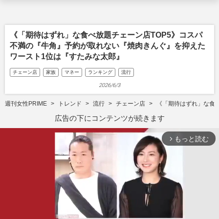
《「期待はずれ」な食べ放題チェーン店TOP5》コスパ
不満の『牛角』予約が取れない『焼肉きんぐ』を抑えた
ワースト1位は『すたみな太郎』
チェーン店
家族
マネー
ランキング
流行
2026/6/3
週刊女性PRIME
トレンド
流行
チェーン店
《「期待はずれ」な食
広告の下にコンテンツが続きます
もっと読む
arrow_forward_ios