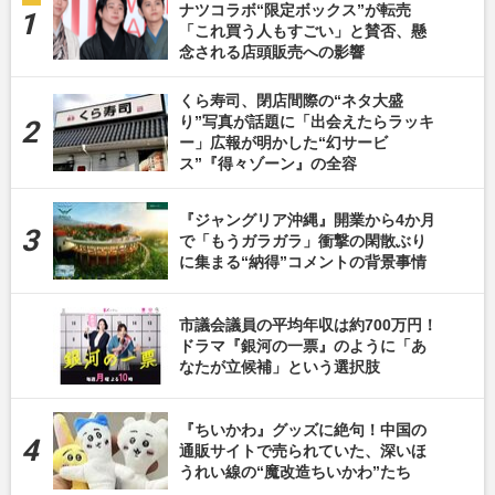
ナツコラボ“限定ボックス”が転売
「これ買う人もすごい」と賛否、懸
念される店頭販売への影響
くら寿司、閉店間際の“ネタ大盛
り”写真が話題に「出会えたらラッキ
ー」広報が明かした“幻サービ
ス”『得々ゾーン』の全容
『ジャングリア沖縄』開業から4か月
で「もうガラガラ」衝撃の閑散ぶり
に集まる“納得”コメントの背景事情
市議会議員の平均年収は約700万円！
ドラマ『銀河の一票』のように「あ
なたが立候補」という選択肢
『ちいかわ』グッズに絶句！中国の
通販サイトで売られていた、深いほ
うれい線の“魔改造ちいかわ”たち