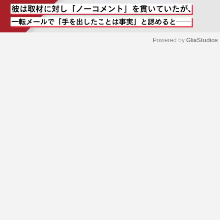
Powered by 
GliaStudios
M
u
t
e