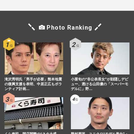
くら寿司、閉店間際の“ネタ大盛り”写真が
話題に「出会えたらラッキー」広報が明か
した“幻サービス”『得…
週刊女性PRIME
2026/8/7
Photo Ranking
『松のや』《ママ応援企画》を《夏休み企
画》に名称変更！真摯対応も「自分たちの
首を絞める」難解極める“…
週刊女性PRIME
2026/8/5
《ラーメン店と焼き肉店の倒産が過去最
滝沢秀明氏「男手が必要」熊本地震
小栗旬の“非公表長女”が顔隠しデビ
多》物価高だけではない、同じ”最多”でも
の復興支援を表明、中居正広もボラ
ュー、透ける山田優の「スーパーモ
ンティア計画…
デルに」野…
まるで違う「原因」
週刊女性2026年8月11日号
2026/8/3
《すき家「SUMMER BAG 2026」》が発
売から1日で即完売「おひとり様“4個”ま
で」同社広報が明かした購入制…
週刊女性PRIME
2026/7/28