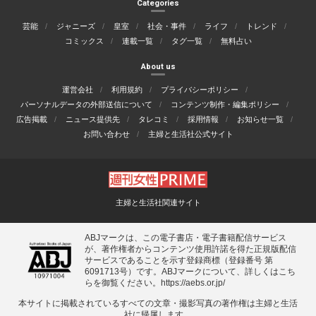
Categories
芸能
ジャニーズ
皇室
社会・事件
ライフ
トレンド
コミックス
連載一覧
タグ一覧
無料占い
About us
運営会社
利用規約
プライバシーポリシー
パーソナルデータの外部送信について
コンテンツ制作・編集ポリシー
広告掲載
ニュース提供先
タレコミ
採用情報
お知らせ一覧
お問い合わせ
主婦と生活社公式サイト
主婦と生活社関連サイト
ABJマークは、この電子書店・電子書籍配信サービス
が、著作権者からコンテンツ使用許諾を得た正規版配信
サービスであることを示す登録商標（登録番号 第
6091713号）です。ABJマークについて、詳しくはこち
らを御覧ください。
https://aebs.or.jp/
本サイトに掲載されているすべての⽂章・撮影写真の著作権は主婦と⽣活
社に帰属します。