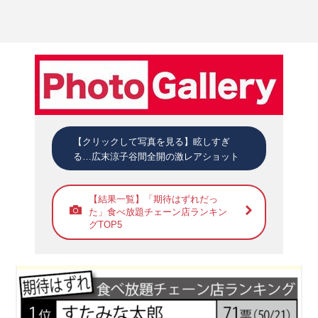
【クリックして写真を見る】眩しすぎ
る…広末涼子谷間全開の激レアショット
【結果一覧】「期待はずれだっ
た」食べ放題チェーン店ランキン
グTOP5