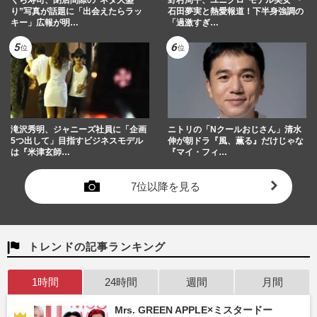
くら寿司、閉店間際の“ネタ大盛
野村周平、ユニクロ“モデル美女”・
り”写真が話題に「出会えたらラッ
石田夢実と熱愛報道！下半身強調の
キー」広報が明…
「過激すぎ…
滝沢秀明、ジャニーズ社員に「企画
ニトリの「Nクールおじさん」清水
5つ出して」目指すビジネスモデル
伸が朝ドラ『風、薫る』だけじゃな
は『米津玄師…
『マイ・フィ…
7位以降を見る
トレンドの記事ランキング
1時間
24時間
週間
月間
Mrs. GREEN APPLE×ミスタードー