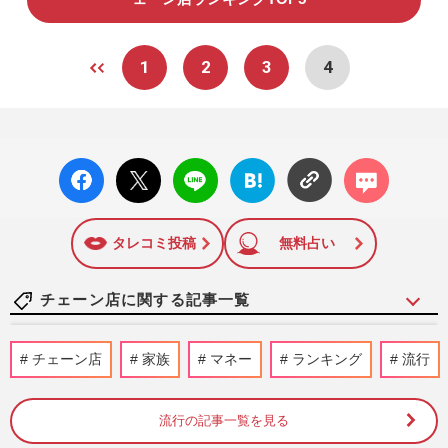
1
2
3
4
facebo
X ポス
LINE
はてな
コメン
ok い
ト
ブック
ト
いね
マーク
に追加
タレコミ投稿
無料占い
チェーン店に関する記事一覧
Mrs. GREEN APPLE×ミスタードーナツコ
チェーン店
家族
マネー
ランキング
流行
ラボ“限定ボックス”が転売「これ買う人も
すごい」と賛否、懸念され…
週刊女性PRIME
2026/8/8
流行の記事一覧を見る