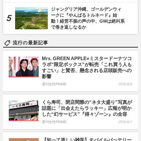
ジャングリア沖縄、ゴールデンウィ
ークに『やんばるトルネード』始
動！経営不振の声の中、GWは絶叫系
で巻き返しなるか
流行の最新記事
Mrs. GREEN APPLE×ミスタードーナツコ
ラボ“限定ボックス”が転売「これ買う人も
すごい」と賛否、懸念される店頭販売への
影響
週刊女性PRIME
2026/8/8
くら寿司、閉店間際の“ネタ大盛り”写真が
話題に「出会えたらラッキー」広報が明か
した“幻サービス”『得々ゾーン』の全容
週刊女性PRIME
2026/8/7
【知って楽しい雑学】モバイルバッテリー