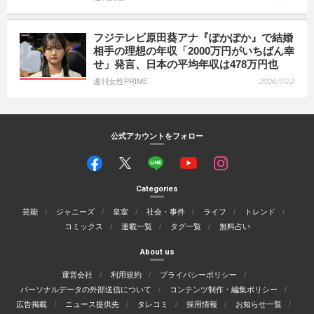
フジテレビ原田葵アナ『ぽかぽか』で結婚
相手の理想の年収「2000万円がいちばん幸
せ」発言、日本の平均年収は478万円也
週刊女性PRIME
2026/7/22
公式アカウントをフォロー
Categories
芸能
ジャニーズ
皇室
社会・事件
ライフ
トレンド
コミックス
連載一覧
タグ一覧
無料占い
About us
運営会社
利用規約
プライバシーポリシー
パーソナルデータの外部送信について
コンテンツ制作・編集ポリシー
広告掲載
ニュース提供先
タレコミ
採用情報
お知らせ一覧