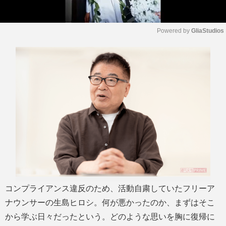
Powered by 
GliaStudios
M
u
t
e
コンプライアンス違反のため、活動自粛していたフリーア
ナウンサーの生島ヒロシ。何が悪かったのか、まずはそこ
から学ぶ日々だったという。どのような思いを胸に復帰に