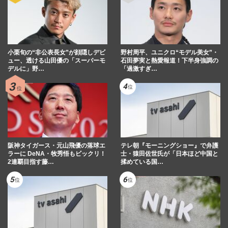
小栗旬の“非公表長女”が顔隠しデビ
野村周平、ユニクロ“モデル美女”・
ュー、透ける山田優の「スーパーモ
石田夢実と熱愛報道！下半身強調の
デルに」野…
「過激すぎ…
阪神タイガース・元山飛優の落球エ
テレ朝『モーニングショー』で弁護
ラーに DeNA・牧秀悟もビックリ！
士・猿田佐世氏が「日本ほど中国と
2連覇目指す藤…
揉めている国…