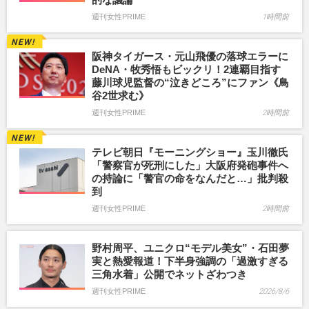
週刊女性PRIME
1時間前
阪神タイガース・元山飛優の落球エラーに
DeNA・牧秀悟もビックリ！2連覇目指す
藤川球児監督の“泣きどころ”にファン《鳥
谷2世求む》
週刊女性PRIME
2時間前
テレビ朝日『モーニングショー』玉川徹氏
「警察官が死刑にした」大阪府発砲事件へ
の持論に「警官の命をなんだと…」批判殺
到
週刊女性PRIME
2時間前
野村周平、ユニクロ“モデル美女”・石田夢
実と熱愛報道！下半身強調の「過激すぎる
三角水着」公開でネットざわつき
週刊女性PRIME
2026/8/6