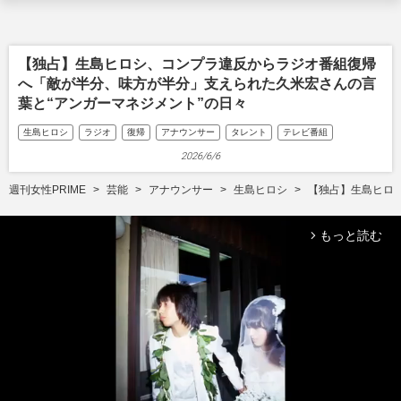
【独占】生島ヒロシ、コンプラ違反からラジオ番組復帰
へ「敵が半分、味方が半分」支えられた久米宏さんの言
葉と“アンガーマネジメント”の日々
生島ヒロシ
ラジオ
復帰
アナウンサー
タレント
テレビ番組
2026/6/6
週刊女性PRIME
芸能
アナウンサー
生島ヒロシ
【独占】生島ヒロ
もっと読む
arrow_forward_ios