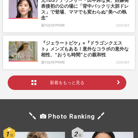
元TBSアナウンサー・田中みな実、妊娠発
表後初の公の場に「背中パックリ大胆ドレ
ス」で登場、ママでも変わらぬ“美への執
念”
週刊女性PRIME
2026/8/6
『ジェラートピケ』×『ドラゴンクエス
ト』メンズもある！意外なコラボの意外な
相性、“おうち時間”との親和性
週刊女性PRIME
2026/8/6
新着をもっと見る
Photo Ranking