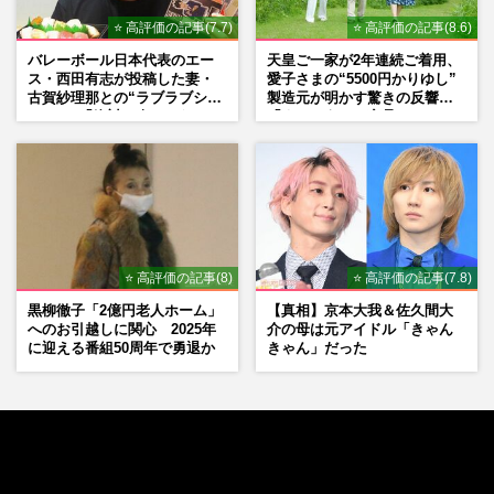
⭐ 高評価の記事(7.7)
⭐ 高評価の記事(8.6)
バレーボール日本代表のエー
天皇ご一家が2年連続ご着用、
ス・西田有志が投稿した妻・
愛子さまの“5500円かりゆし”
古賀紗理那との“ラブラブショ
製造元が明かす驚きの反響
ット”に「絶対に今じゃない」
「まさかうちの商品とは…」
「空気読んで」ネット上で批
判殺到の理由
⭐ 高評価の記事(8)
⭐ 高評価の記事(7.8)
黒柳徹子「2億円老人ホーム」
【真相】京本大我＆佐久間大
へのお引越しに関心 2025年
介の母は元アイドル「きゃん
に迎える番組50周年で勇退か
きゃん」だった