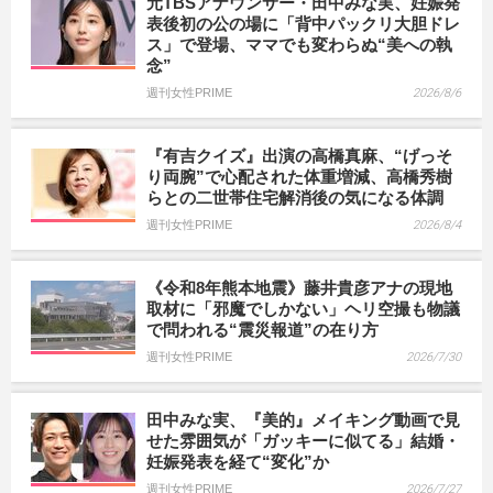
元TBSアナウンサー・田中みな実、妊娠発
表後初の公の場に「背中パックリ大胆ドレ
ス」で登場、ママでも変わらぬ“美への執
念”
週刊女性PRIME
2026/8/6
『有吉クイズ』出演の高橋真麻、“げっそ
り両腕”で心配された体重増減、高橋秀樹
らとの二世帯住宅解消後の気になる体調
週刊女性PRIME
2026/8/4
《令和8年熊本地震》藤井貴彦アナの現地
取材に「邪魔でしかない」ヘリ空撮も物議
で問われる“震災報道”の在り方
週刊女性PRIME
2026/7/30
田中みな実、『美的』メイキング動画で見
せた雰囲気が「ガッキーに似てる」結婚・
妊娠発表を経て“変化”か
週刊女性PRIME
2026/7/27