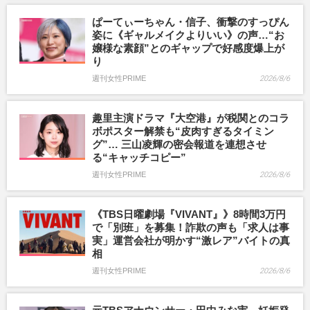
ぱーてぃーちゃん・信子、衝撃のすっぴん
姿に《ギャルメイクよりいい》の声…“お
嬢様な素顔”とのギャップで好感度爆上が
り
週刊女性PRIME
2026/8/6
趣里主演ドラマ『大空港』が税関とのコラ
ボポスター解禁も“皮肉すぎるタイミン
グ”… 三山凌輝の密会報道を連想させ
る“キャッチコピー”
週刊女性PRIME
2026/8/6
《TBS日曜劇場『VIVANT』》8時間3万円
で「別班」を募集！詐欺の声も「求人は事
実」運営会社が明かす“激レア”バイトの真
相
週刊女性PRIME
2026/8/6