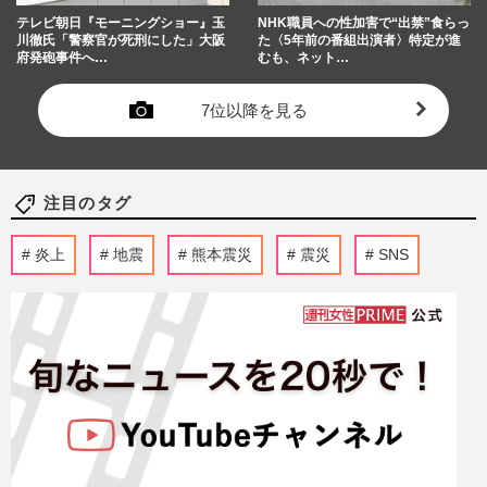
テレビ朝日『モーニングショー』玉
NHK職員への性加害で“出禁”食らっ
川徹氏「警察官が死刑にした」大阪
た〈5年前の番組出演者〉特定が進
府発砲事件へ…
むも、ネット…
7位以降を見る
注目のタグ
炎上
地震
熊本震災
震災
SNS