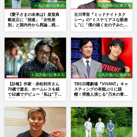
⭐ 高評価の記事(9)
⭐ 高評価の記事(9.3)
《愛子さまの未来は》皇室典
古川琴音『ミッドナイトタク
範改正に「拙速」「女性差
シー』の“ミステリアスな眼差
別」と国内外から異論…残さ
し”に「僕の描く女の子みた
れた「再改正」の道
い」現代美術家・奈良美智氏
もSNSで“公認”
⭐ 高評価の記事(8.3)
⭐ 高評価の記事(9.8)
【訃報】作家・赤松利市さん
TBS日曜劇場『VIVANT』キャ
70歳で逝去、ホームレスを経
スティングの有能ぶりに脱
て62歳でデビュー「私は“下級
帽！堺雅人演じる“乃木の青年
国民”。死ぬまで差別と貧困を
期”役は、そっくり説根強い
書き続けます」壮絶人生
Mr.Children桜井和寿のバンド
マン長男・櫻井海音だった