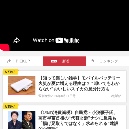
PICKUP
新着
ランキング
【知って楽しい雑学】モバイルバッテリー
火災が夏に増える理由は？ “叩いてもわか
らない”おいしいスイカの見分け方も
週刊女性2026年8月11日号
0時間前
《1%の消費減税》自民党・小渕優子氏、
高市早苗首相の“代替財源”ナシに反発も
「揚げ足取りではなく」求められる“建設
的な議論”