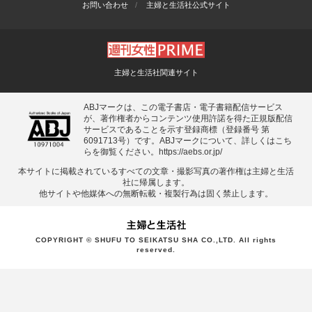
お問い合わせ
主婦と生活社公式サイト
主婦と生活社関連サイト
ABJマークは、この電子書店・電子書籍配信サービス
が、著作権者からコンテンツ使用許諾を得た正規版配信
サービスであることを示す登録商標（登録番号 第
6091713号）です。ABJマークについて、詳しくはこち
らを御覧ください。
https://aebs.or.jp/
本サイトに掲載されているすべての⽂章・撮影写真の著作権は主婦と⽣活
社に帰属します。
他サイトや他媒体への無断転載・複製⾏為は固く禁⽌します。
COPYRIGHT © SHUFU TO SEIKATSU SHA CO.,LTD. All rights
reserved.