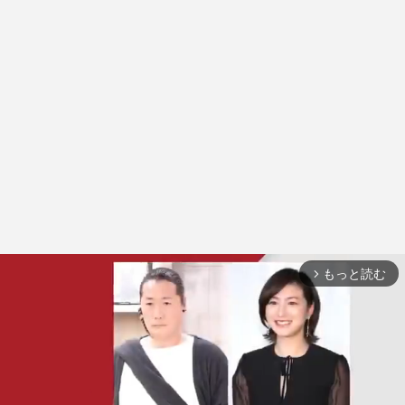
もっと読む
arrow_forward_ios