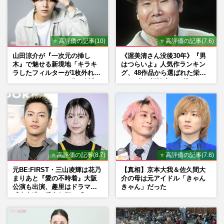
⭐ 高評価の記事(10)
⭐ 高評価の記事(7.6)
山田涼介が『一次元の挿し
《渥美清さん没後30年》『男
木』で魅せる新境地「キラキ
はつらいよ』人気作ランキン
ラしたフィルターが1枚外れて
グ、48作品から選ばれた栄え
くれたら」アイドル像を封印
ある1位と評論家イチ推し
した覚悟
の“神作”は
⭐ 高評価の記事(8.7)
⭐ 高評価の記事(7.8)
元BE:FIRST・三山凌輝は花乃
【真相】京本大我＆佐久間大
まりあと『愛の不時着』大阪
介の母は元アイドル「きゃん
公演も出演、趣里はドラマ
きゃん」だった
『大空港』番宣行脚に「メン
タル強すぎ」の実情