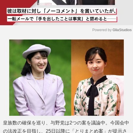
Powered by 
GliaStudios
M
u
t
e
皇族数の確保を巡り、与野党は2つの案を議論中。今国会中
の法改正を目指し、25日以降に「とりまとめ案」が提示さ