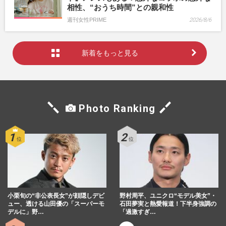
相性、“おうち時間”との親和性
週刊女性PRIME
2026/8/6
新着をもっと見る
Photo Ranking
小栗旬の“非公表長女”が顔隠しデビ
野村周平、ユニクロ“モデル美女”・
ュー、透ける山田優の「スーパーモ
石田夢実と熱愛報道！下半身強調の
デルに」野…
「過激すぎ…