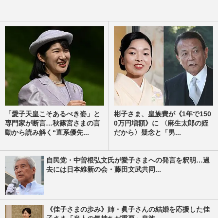
「愛子天皇こそあるべき姿」と
彬子さま、皇族費が《1年で150
専門家が断言…秋篠宮さまの言
0万円増額》に 〈麻生太郎の姪
動から読み解く“直系優先...
だから〉疑念と「男...
自民党・中曽根弘文氏が愛子さまへの発言を釈明…過
去には日本維新の会・藤田文武共同...
《佳子さまの歩み》姉・眞子さんの結婚を応援した佳