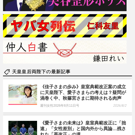
天皇皇后両陛下の最新記事
《佳子さまの歩み》皇室典範改正案の成立
に天皇陛下、愛子さまらの考えは？疑問が
渦巻く中、秋篠宮さまに期待される肉声
週刊女性2026年8月11日号
2026/8/2
《愛子さまの未来は》皇室典範改正に「拙
速」「女性差別」と国内外から異論…残さ
れた「再改正」の道