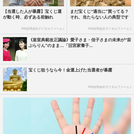
【当選した人が暴露】宝くじ運
まだ宝くじ“適当に”買ってる？
が動く時、必ずある前触れ
それ、当たらない人の典型です
PR(合同会社デジタルファーム )
PR(合同会社デジタルファーム )
《皇室典範改正議論》愛子さま・佳子さまの未来が“宙
ぶらりん”のまま…「旧宮家養子...
宝くじ狙うなら今！金運上げた当選者が暴露
PR(合同会社デジタルファーム )