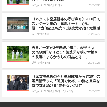
週刊女性2026年8月11日号
2026/7/30
《ネクスト皇居財布の呼び声も》2000円で
スカジャン風の「鳳凰トート」が話
題…“定価超え転売”に販売元が抱く危機感
週刊女性PRIME
2026/7/27
天皇ご一家が2年連続ご着用、愛子さま
の“5500円かりゆし” 製造元が明かす驚き
の反響「まさかうちの商品とは…」
週刊女性PRIME
2026/7/23
《元女性皇族の今》皇籍離脱から約20年の
黒田清子さん「近所で乾杯」の姿と皇室を
陰で支え続ける“隠せない気品”
週刊女性2026年7月28日・8月4日号
2026/7/20