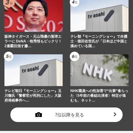
阪神タイガース・元山飛優の落球エ
テレ朝『モーニングショー』で弁護
ラーに DeNA・牧秀悟もビックリ！
士・猿田佐世氏が「日本ほど中国と
2連覇目指す藤…
揉めている国…
テレビ朝日『モーニングショー』玉
NHK職員への性加害で“出禁”食らっ
川徹氏「警察官が死刑にした」大阪
た〈5年前の番組出演者〉特定が進
府発砲事件へ…
むも、ネット…
7位以降を見る