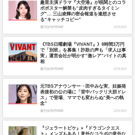
趣里主演ドラマ『大空港』が税関とのコラ
ボポスター解禁も“皮肉すぎるタイミン
グ”… 三山凌輝の密会報道を連想させ
る“キャッチコピー”
週刊女性PRIME
2026/8/6
《TBS日曜劇場『VIVANT』》8時間3万円
で「別班」を募集！詐欺の声も「求人は事
実」運営会社が明かす“激レア”バイトの真
相
週刊女性PRIME
2026/8/6
元TBSアナウンサー・田中みな実、妊娠発
表後初の公の場に「背中パックリ大胆ドレ
ス」で登場、ママでも変わらぬ“美への執
念”
週刊女性PRIME
2026/8/6
『ジェラートピケ』×『ドラゴンクエス
ト』メンズもある！意外なコラボの意外な