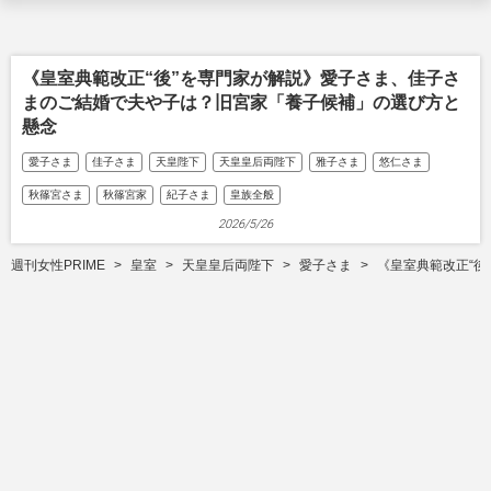
《皇室典範改正“後”を専門家が解説》愛子さま、佳子さ
まのご結婚で夫や子は？旧宮家「養子候補」の選び方と
懸念
愛子さま
佳子さま
天皇陛下
天皇皇后両陛下
雅子さま
悠仁さま
秋篠宮さま
秋篠宮家
紀子さま
皇族全般
2026/5/26
週刊女性PRIME
皇室
天皇皇后両陛下
愛子さま
《皇室典範改正“