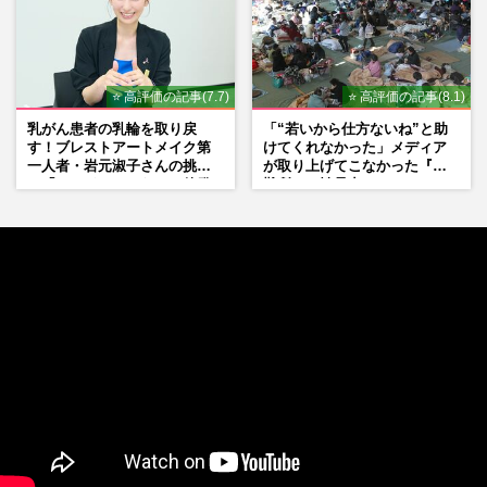
⭐ 高評価の記事(7.7)
⭐ 高評価の記事(8.1)
乳がん患者の乳輪を取り戻
「“若いから仕方ないね”と助
す！ブレストアートメイク第
けてくれなかった」メディア
一人者・岩元淑子さんの挑戦
が取り上げてこなかった『避
と「ハードルしかない」啓発
難所での性暴力』
の“壁”