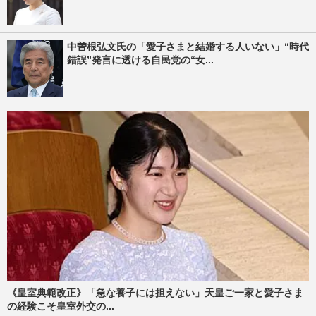
中曽根弘文氏の「愛子さまと結婚する人いない」“時代
錯誤”発言に透ける自民党の“女...
《皇室典範改正》「急な養子には担えない」天皇ご一家と愛子さま
の経験こそ皇室外交の...