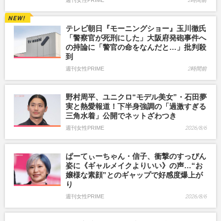
週刊女性PRIME
2時間前
テレビ朝日『モーニングショー』玉川徹氏
「警察官が死刑にした」大阪府発砲事件へ
の持論に「警官の命をなんだと…」批判殺
到
週刊女性PRIME
2時間前
野村周平、ユニクロ“モデル美女”・石田夢
実と熱愛報道！下半身強調の「過激すぎる
三角水着」公開でネットざわつき
週刊女性PRIME
2026/8/6
ぱーてぃーちゃん・信子、衝撃のすっぴん
姿に《ギャルメイクよりいい》の声…“お
嬢様な素顔”とのギャップで好感度爆上が
り
週刊女性PRIME
2026/8/6