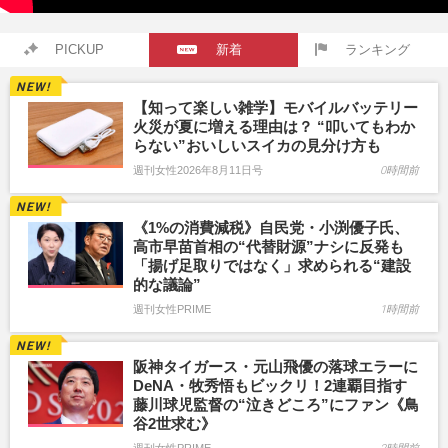
PICKUP
新着
ランキング
【知って楽しい雑学】モバイルバッテリー
火災が夏に増える理由は？ “叩いてもわか
らない”おいしいスイカの見分け方も
週刊女性2026年8月11日号
0時間前
《1%の消費減税》自民党・小渕優子氏、
高市早苗首相の“代替財源”ナシに反発も
「揚げ足取りではなく」求められる“建設
的な議論”
週刊女性PRIME
1時間前
阪神タイガース・元山飛優の落球エラーに
DeNA・牧秀悟もビックリ！2連覇目指す
藤川球児監督の“泣きどころ”にファン《鳥
谷2世求む》