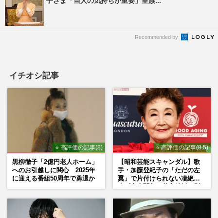
子さま「当人の気持ちが重要」皇族...
Recommended by
イチオシ記事
⭐ 高評価の記事(8)
⭐ 高評価の記事(8.5)
黒柳徹子「2億円老人ホーム」
【昭和芸能スキャンダル】歌
へのお引越しに関心 2025年
手・加藤登紀子の「ただの左
に迎える番組50周年で勇退か
翼」で片付けられない凄絶半
生《東大闘争、獄中結婚、別
荘で内ゲバ事件》