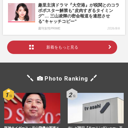
趣里主演ドラマ『大空港』が税関とのコラ
ボポスター解禁も“皮肉すぎるタイミン
グ”… 三山凌輝の密会報道を連想させ
る“キャッチコピー”
週刊女性PRIME
2026/8/6
新着をもっと見る
Photo Ranking
阪神タイガース・元山飛優の落球エ
テレビ朝日『モーニングショー』玉