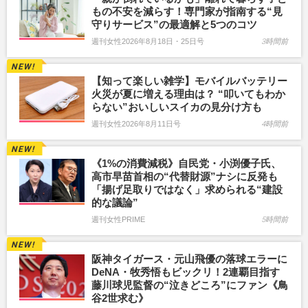
もの不安を減らす！専門家が指南する“見
守りサービス”の最適解と5つのコツ
週刊女性2026年8月18日・25日号
3時間前
【知って楽しい雑学】モバイルバッテリー
火災が夏に増える理由は？ “叩いてもわか
らない”おいしいスイカの見分け方も
週刊女性2026年8月11日号
4時間前
《1%の消費減税》自民党・小渕優子氏、
高市早苗首相の“代替財源”ナシに反発も
「揚げ足取りではなく」求められる“建設
的な議論”
週刊女性PRIME
5時間前
阪神タイガース・元山飛優の落球エラーに
DeNA・牧秀悟もビックリ！2連覇目指す
藤川球児監督の“泣きどころ”にファン《鳥
谷2世求む》