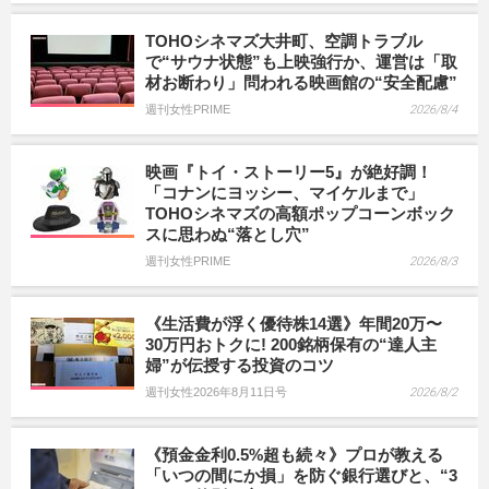
TOHOシネマズ大井町、空調トラブル
で“サウナ状態”も上映強行か、運営は「取
材お断わり」問われる映画館の“安全配慮”
週刊女性PRIME
2026/8/4
映画『トイ・ストーリー5』が絶好調！
「コナンにヨッシー、マイケルまで」
TOHOシネマズの高額ポップコーンボック
スに思わぬ“落とし穴”
週刊女性PRIME
2026/8/3
《生活費が浮く優待株14選》年間20万〜
30万円おトクに! 200銘柄保有の“達人主
婦”が伝授する投資のコツ
週刊女性2026年8月11日号
2026/8/2
《預金金利0.5%超も続々》プロが教える
「いつの間にか損」を防ぐ銀行選びと、“3