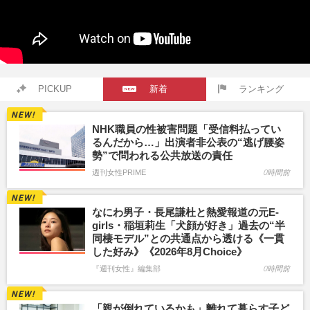
PICKUP
新着
ランキング
NHK職員の性被害問題「受信料払ってい
るんだから…」出演者非公表の“逃げ腰姿
勢”で問われる公共放送の責任
週刊女性PRIME
0時間前
なにわ男子・長尾謙杜と熱愛報道の元E-
girls・稲垣莉生「犬顔が好き」過去の“半
同棲モデル”との共通点から透ける《一貫
した好み》《2026年8月Choice》
『週刊女性』編集部
0時間前
「親が倒れているかも」離れて暮らす子ど