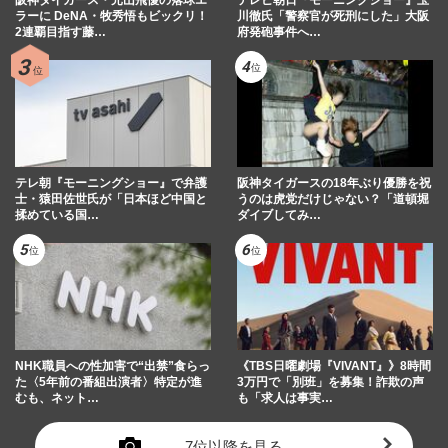
ラーに DeNA・牧秀悟もビックリ！
川徹氏「警察官が死刑にした」大阪
2連覇目指す藤…
府発砲事件へ…
テレ朝『モーニングショー』で弁護
阪神タイガースの18年ぶり優勝を祝
士・猿田佐世氏が「日本ほど中国と
うのは虎党だけじゃない？「道頓堀
揉めている国…
ダイブしてみ…
NHK職員への性加害で“出禁”食らっ
《TBS日曜劇場『VIVANT』》8時間
た〈5年前の番組出演者〉特定が進
3万円で「別班」を募集！詐欺の声
むも、ネット…
も「求人は事実…
7位以降を見る