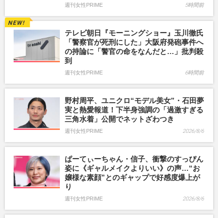
週刊女性PRIME
5時間前
テレビ朝日『モーニングショー』玉川徹氏
「警察官が死刑にした」大阪府発砲事件へ
の持論に「警官の命をなんだと…」批判殺
到
週刊女性PRIME
6時間前
野村周平、ユニクロ“モデル美女”・石田夢
実と熱愛報道！下半身強調の「過激すぎる
三角水着」公開でネットざわつき
週刊女性PRIME
2026/8/6
ぱーてぃーちゃん・信子、衝撃のすっぴん
姿に《ギャルメイクよりいい》の声…“お
嬢様な素顔”とのギャップで好感度爆上が
り
週刊女性PRIME
2026/8/6