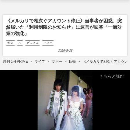
《メルカリで相次ぐアカウント停止》当事者が困惑、突
然届いた「利用制限のお知らせ」に運営が回答「一層対
策の強化」
転売
AI
ビジネス
マネー
2026/5/28
週刊女性PRIME
ライフ
マネー
転売
《メルカリで相次ぐアカウン
もっと読む
arrow_forward_ios