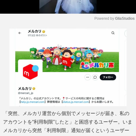
Powered by 
GliaStudios
M
u
t
e
「突然、メルカリ運営から個別でメッセージが届き、私の
アカウントを“利用制限”したと」と困惑するユーザー。いま
メルカリから突然「利用制限」通知が届くというユーザー