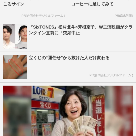
こるサイン
コーヒーに足してみて
PR(合同会社デジタルファーム )
PR(森永乳業)
『SixTONES』松村北斗×芳根京子、W主演映画がクラ
ンクイン直前に「突如中止...
宝くじの“運任せ”から抜けた人だけ変わる
PR(合同会社デジタルファーム )