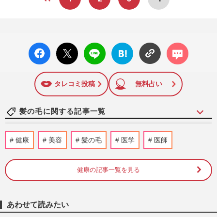
facebo
X ポス
LINE
はてな
コメン
ok い
ト
ブック
ト
いね
マーク
に追加
タレコミ投稿
無料占い
髪の毛に関する記事一覧
シミやたるみ、太りやすい体質だって改
健康
美容
髪の毛
医学
医師
善！名医が教える『肌・髪・身体・心』を
キレイに作りかえる“8つの…
週刊女性2026年5月12日・19日号
2026/5/5
健康の記事一覧を見る
1000円カット、ものまね芸人・古賀シュウ
が「細かすぎる要望」でまさかの出入り禁
あわせて読みたい
止…店側の対応にネット紛…