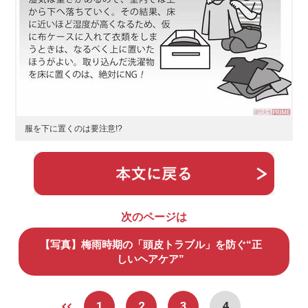
服を下に置くのは要注意!?
次のページは
【写真】梅雨時期の「頭皮トラブル」を防ぐ“正
しいヘアケア”
1
2
3
4