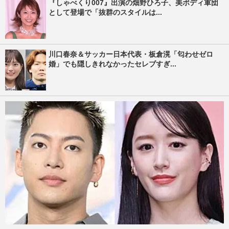
『しゃべくり007』出演の畑野ひろ子、美ボディ軍団
として登場で「抜群のスタイルは...
川口春奈＆サッカー日本代表・板倉滉「匂わせゼロ
婚」でも隠しきれなかったセレブすぎ...