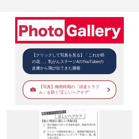
【クリックして写真を見る】「これが癌
の花…」乳がんステージ4のYouTuberの
皮膚から飛び出てきた腫瘍
【写真】梅雨時期の「頭皮トラブ
ル」を防ぐ“正しいヘアケア”