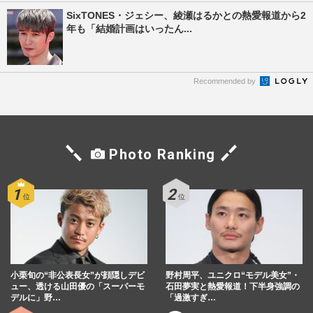
SixTONES・ジェシー、綾瀬はるかとの熱愛報道から2
年も「結婚計画はいったん...
Recommended by
Photo Ranking
小栗旬の“非公表長女”が顔隠しデビ
野村周平、ユニクロ“モデル美女”・
ュー、透ける山田優の「スーパーモ
石田夢実と熱愛報道！下半身強調の
デルに」野…
「過激すぎ…