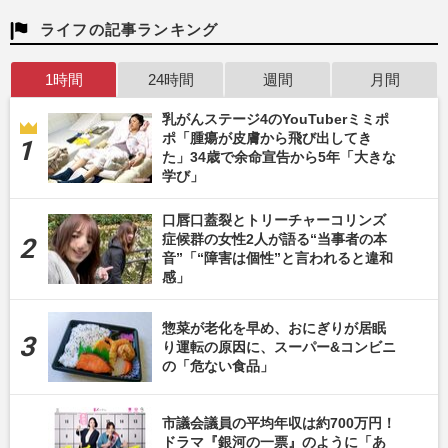
ライフの記事ランキング
1時間
24時間
週間
月間
乳がんステージ4のYouTuberミミポ
ポ「腫瘍が皮膚から飛び出してき
た」34歳で余命宣告から5年「大きな
学び」
口唇口蓋裂とトリーチャーコリンズ
症候群の女性2人が語る“当事者の本
音”「“障害は個性”と言われると違和
感」
惣菜が老化を早め、おにぎりが居眠
り運転の原因に、スーパー&コンビニ
の「危ない食品」
市議会議員の平均年収は約700万円！
ドラマ『銀河の一票』のように「あ