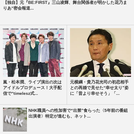
【独自】元『BE:FIRST』三山凌輝、舞台関係者が明かした花乃ま
りあ“密会報道...
嵐・松本潤、ライブ演出の次は
元横綱・貴乃花光司の初恋相手
アイドルプロデュース！大手配
との再婚で見せた“幸せ太り”姿
信で“timelesz式...
に「昔より幸せそう」「...
NHK職員への性加害で“出禁”食らった〈5年前の番組
出演者〉特定が進むも、ネット...