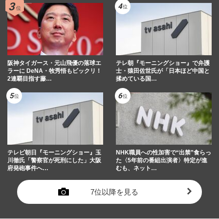
阪神タイガース・元山飛優の落球エ
テレ朝『モーニングショー』で弁護
ラーに DeNA・牧秀悟もビックリ！
士・猿田佐世氏が「日本ほど中国と
2連覇目指す藤…
揉めている国…
テレビ朝日『モーニングショー』玉
NHK職員への性加害で“出禁”食らっ
川徹氏「警察官が死刑にした」大阪
た〈5年前の番組出演者〉特定が進
府発砲事件へ…
むも、ネット…
7位以降を見る