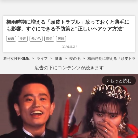
梅雨時期に増える「頭皮トラブル」放っておくと薄毛に
も影響、すぐにできる予防策と“正しいヘアケア方法”
健康
美容
髪の毛
医学
医師
2026/5/31
週刊女性PRIME
ライフ
健康
髪の毛
梅雨時期に増える「頭皮トラブ
広告の下にコンテンツが続きます
もっと読む
arrow_forward_ios