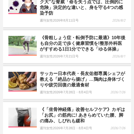
ク大”な脅威「命を失う点では、圧倒的に
危険」決定的な違いと、身を守る4つの感
染予防
週刊女性2026年8月11日号
2026/8/2
《骨粗しょう症・転倒予防に最適》10年後
も自分の足で歩く健康習慣を!整形外科医
がすすめる1日1分でできる「ゆる体操」
週刊女性2026年7月21日号
2026/8/1
サッカー日本代表・長友佑都専属シェフが
教える「絶品から揚げ」…鶏肉は身体づく
りや疲労回復の最適食材
週刊女性2026年7月28日・8月4日号
2026/7/26
《「坐骨神経痛」改善セルフケア》カギは
「お尻」の筋肉に! あきらめていた腰、脚
の痛み、しびれも緩和
週刊女性2026年7月28日・8月4日号
2026/7/26