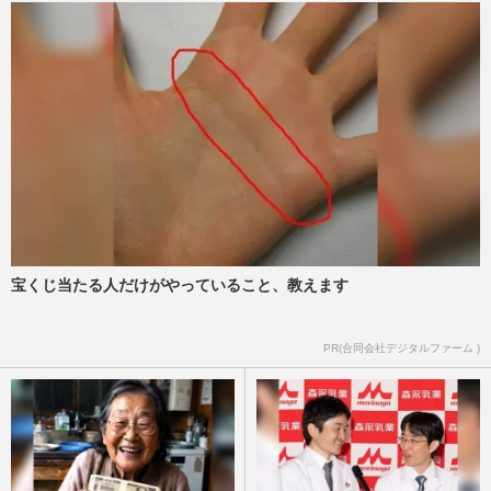
週刊女性PRIME
2026/3/1
榮倉奈々、CEOを務めるファッションブ
ランドで最新ビジュアルを披露も“おばさ
んパーマ”にツッコミ集まる
週刊女性PRIME
2025/10/21
松下洸平、“別人級”のロン毛茶髪騒然、
NHK大河『豊臣兄弟!』の役作りの一環
か…驚かせた1000投稿目のサプ…
週刊女性PRIME
2025/10/12
宝くじ当たる人だけがやっていること、教えます
「白髪ぼかし」で10歳若見え！ミドル・シ
PR(合同会社デジタルファーム )
ニア世代に人気のハイライト、隠さず
に“なじませる”おしゃれワザ
週刊女性2025年9月16日号
2025/9/14