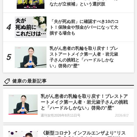
なたが立候補」という選択肢
「夫が死ぬ前」に確認すべき10のコ
ト！保険金や預金がパーになって大
損する場合も
乳がん患者の乳輪を取り戻す！ブレ
ストアートメイク第一人者・岩元淑
子さんの挑戦と「ハードルしかな
い」啓発の“壁”
健康の最新記事
乳がん患者の乳輪を取り戻す！ブレストア
ートメイク第一人者・岩元淑子さんの挑戦
と「ハードルしかない」啓発の“壁”
週刊女性2026年8月11日号
2026/8/2
《新型コロナ》インフルエンザより“リス