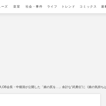
ニーズ
皇室
社会・事件
ライフ
トレンド
コミックス
連
OB会長・中畑清が公開した「娘の尻を…」余計な“武勇伝”に《娘の気持ち