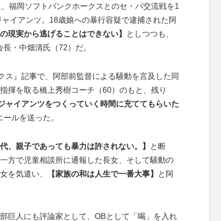
、福岡ソフトバンクホークスとのセ・パ交流戦を1
ジャイアンツ。18歳娘への暴行容疑で逮捕された阿
の現実から逃げることはできない】
としつつも、
会長・中畑清氏（72）だ。
クス』記事で、阿部前監督による騒動を言及した同
指揮を取る橋上秀樹コーチ（60）のもと、残り
ジャイアンツをつくっていく時間に充ててもらいた
エールを送った。
代、親子であっても暴力は許されない。】
と断
一方で児童相談所に通報した長女、そして騒動の
女を気遣い、
【家族の和は人生で一番大事】
と阿
部巨人にも評論家として、OBとして「喝」を入れ