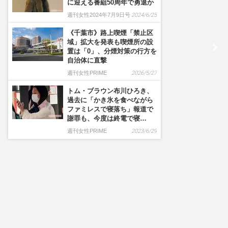
に迎える番組50周年で勇退か
週刊女性2024年7月9日号
2024/6/25
《千葉市》路上喫煙「禁止区
域」拡大を発表も喫煙所の設
置は「0」、分煙対策の行方を
自治体に直撃
週刊女性PRIME
2026/5/27
トム・ブラウン布川ひろき、
過去に「かき氷を食べながら
ファミレスで寝落ち」報道で
謝罪も、今度は終電で寝…
週刊女性PRIME
2023/6/29