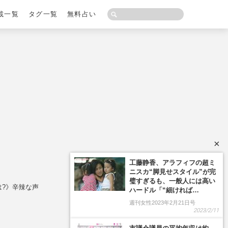
載一覧
タグ一覧
無料占い
×
は?》辛辣な声