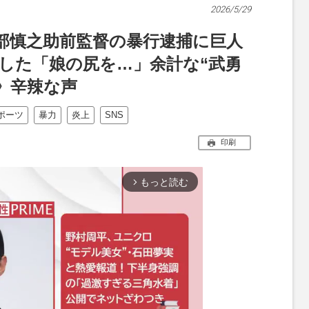
2026/5/29
部慎之助前監督の暴行逮捕に巨人
開した「娘の尻を…」余計な“武勇
》辛辣な声
ポーツ
暴力
炎上
SNS
印刷
もっと読む
arrow_forward_ios