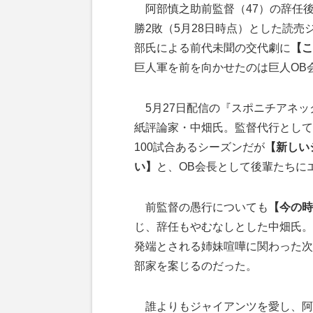
阿部慎之助前監督（47）の辞任後
勝2敗（5月28日時点）とした読売
部氏による前代未聞の交代劇に
【こ
巨人軍を前を向かせたのは巨人OB
5月27日配信の『スポニチアネッ
紙評論家・中畑氏。監督代行として
100試合あるシーズンだが
【新しい
い】
と、OB会長として後輩たちに
前監督の愚行についても
【今の時
じ、辞任もやむなしとした中畑氏。
発端とされる姉妹喧嘩に関わった次
部家を案じるのだった。
誰よりもジャイアンツを愛し、阿