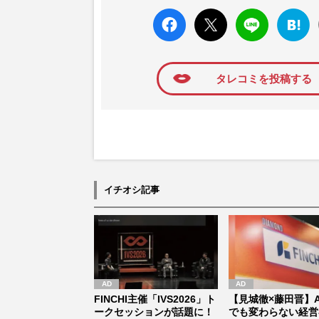
faceboo
X ポス
LINE
はてな
k いい
ト
ブック
ね
マーク
に追加
タレコミを投稿する
イチオシ記事
FINCHI主催「IVS2026」ト
【見城徹×藤田晋】A
ークセッションが話題に！
でも変わらない経営