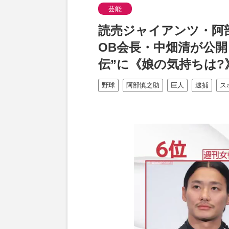
芸能
読売ジャイアンツ・阿
OB会長・中畑清が公
伝”に《娘の気持ちは?
野球
阿部慎之助
巨人
逮捕
ス