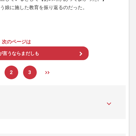
う娘に施した教育を振り返るのだった。
次のページは
が言うならまだしも
2
3
』は、2015年（平成27年）1月に開設された主婦と生活社が運
性PRIME』編集者が担当する連載陣の執筆記事を配信するほ
された記事から、インターネット利用者層にとって特に関心の
て配信しています！