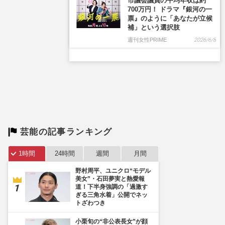
芸能の記事ランキング
1時間
24時間
週間
月間
野村周平、ユニクロ“モデル
美女”・石田夢実と熱愛報
道！下半身強調の「過激す
ぎる三角水着」公開でネッ
トざわつき
小栗旬の“非公表長女”が顔