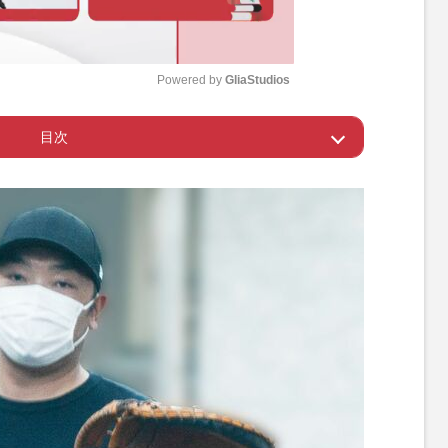
Powered by 
GliaStudios
目次
M
u
い」と謝るまで叩き続けた
t
e
心に傷”を残している