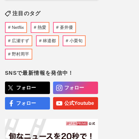
注目のタグ
Netflix
熱愛
蒼井優
広瀬すず
林遣都
小栗旬
野村周平
SNSで最新情報を発信中！
フォロー
フォロー
フォロー
公式Youtube