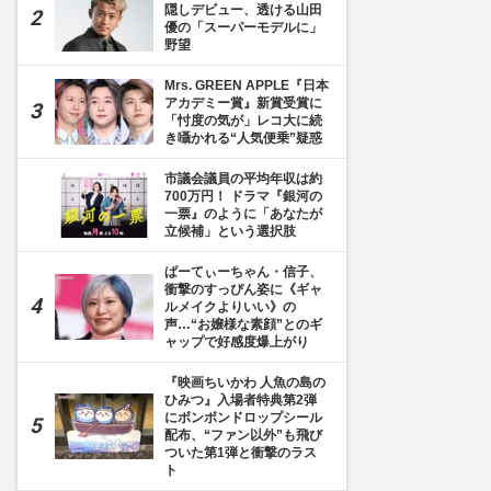
隠しデビュー、透ける山田
優の「スーパーモデルに」
野望
Mrs. GREEN APPLE『日本
アカデミー賞』新賞受賞に
「忖度の気が」レコ大に続
き囁かれる“人気便乗”疑惑
市議会議員の平均年収は約
700万円！ ドラマ『銀河の
一票』のように「あなたが
立候補」という選択肢
ぱーてぃーちゃん・信子、
衝撃のすっぴん姿に《ギャ
ルメイクよりいい》の
声…“お嬢様な素顔”とのギ
ャップで好感度爆上がり
『映画ちいかわ 人魚の島の
ひみつ』入場者特典第2弾
にボンボンドロップシール
配布、“ファン以外”も飛び
ついた第1弾と衝撃のラス
ト