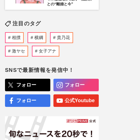
との“離婚と今”
注目のタグ
相撲
横綱
貴乃花
激ヤセ
女子アナ
SNSで最新情報を発信中！
フォロー
フォロー
フォロー
公式Youtube