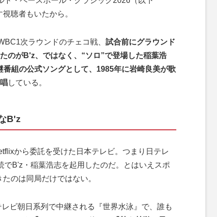
ルド・ベースボール・クラシック2026（以下
す視聴者もいたから。
WBC1次ラウンドのチェコ戦、
試合前にグラウンド
のがB'z、ではなく、“ソロ”で登場した稲葉浩
x中継番組の公式ソングとして、1985年に岩崎良美が歌
唱
している。
B'z
flixから委託を受けた日本テレビ。つまり日テレ
続でB'z・稲葉浩志を起用したのだ。とはいえスポ
てきたのは同局だけではない。
テレビ朝日系列で中継される『世界水泳』で、誰も