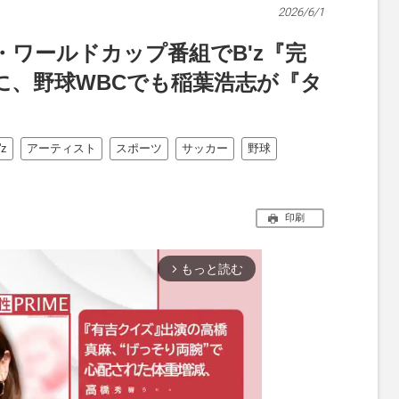
2026/6/1
ワールドカップ番組でB'z『完
に、野球WBCでも稲葉浩志が『タ
'z
アーティスト
スポーツ
サッカー
野球
印刷
もっと読む
arrow_forward_ios