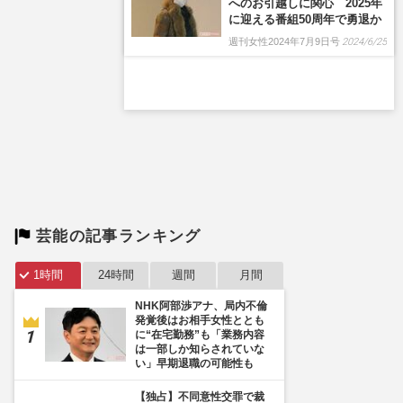
芸能の記事ランキング
1時間
24時間
週間
月間
NHK阿部渉アナ、局内不倫
発覚後はお相手女性ととも
に“在宅勤務”も「業務内容
は一部しか知らされていな
い」早期退職の可能性も
【独占】不同意性交罪で裁