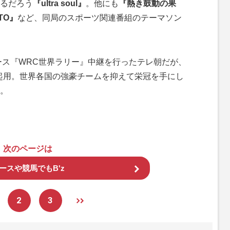
るだろう
『ultra soul』
。他にも
『熱き鼓動の果
ATO』
など、同局のスポーツ関連番組のテーマソン
ース『WRC世界ラリー』中継を行ったテレ朝だが、
起用。世界各国の強豪チームを抑えて栄冠を手にし
。
次のページは
ースや競馬でもB'z
2
3