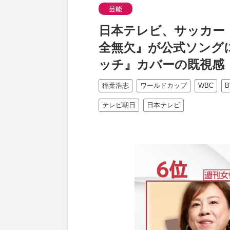
芸能
日本テレビ、サッカー・
全無欠』が公式ソング
ッチ』カバーの既視感
稲葉浩志
ワールドカップ
WBC
B
テレビ朝日
日本テレビ