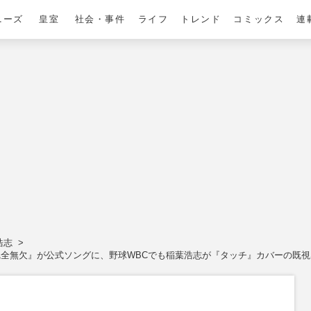
ニーズ
皇室
社会・事件
ライフ
トレンド
コミックス
連
浩志
完全無欠』が公式ソングに、野球WBCでも稲葉浩志が『タッチ』カバーの既視