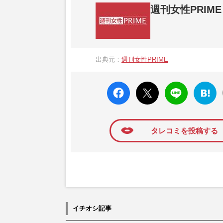
週刊女性PRIME
『週刊女性PRIME（シュージョプライム）
営する日本のニュースサイトです。『週刊女
出典元：
週刊女性PRIME
か、女性週刊誌『週刊女性』の誌面に掲載
高い題材の記事を、WEB向けにリライトし
faceboo
X ポス
LINE
はてな
k いい
ト
ブック
ね
マーク
に追加
タレコミを投稿する
イチオシ記事