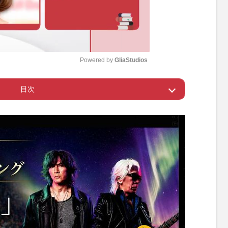
Powered by 
GliaStudios
目次
M
u
には不可欠なB'z
t
e
zを起用するのはナゼ