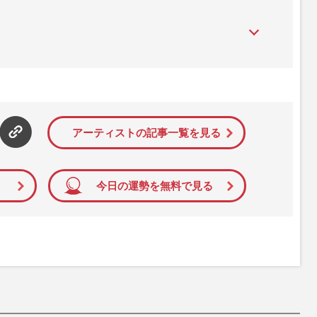
』は、2015年（平成27年）1月に開設された主婦と生活社が運
性PRIME』編集者が担当する連載陣の執筆記事を配信するほ
された記事から、インターネット利用者層にとって特に関心の
て配信しています！
アーティストの記事一覧を見る
今日の運勢を無料で見る