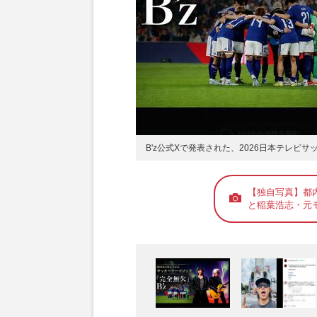
B'z公式Xで発表された、2026日本テレビ
【独自写真】都
と稲葉浩志・元