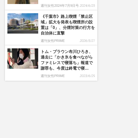
週刊女性2024年7月9日号
2024/6/25
《千葉市》路上喫煙「禁止区
域」拡大を発表も喫煙所の設
置は「0」、分煙対策の行方を
自治体に直撃
週刊女性PRIME
2026/5/27
トム・ブラウン布川ひろき、
過去に「かき氷を食べながら
ファミレスで寝落ち」報道で
謝罪も、今度は終電で寝…
週刊女性PRIME
2023/6/29