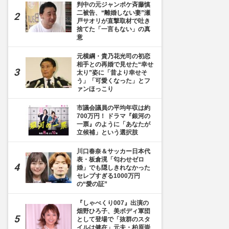
判中の元ジャンポケ斉藤慎
二被告、“離婚しない妻”瀬
戸サオリが直撃取材で吐き
捨てた「一言もない」の真
意
元横綱・貴乃花光司の初恋
相手との再婚で見せた“幸せ
太り”姿に「昔より幸せそ
う」「可愛くなった」とフ
ァンほっこり
市議会議員の平均年収は約
700万円！ ドラマ『銀河の
一票』のように「あなたが
立候補」という選択肢
川口春奈＆サッカー日本代
表・板倉滉「匂わせゼロ
婚」でも隠しきれなかった
セレブすぎる1000万円
の“愛の証”
『しゃべくり007』出演の
畑野ひろ子、美ボディ軍団
として登場で「抜群のスタ
イルは健在」元夫・柏原崇