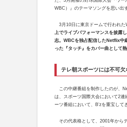
た、3月開催の野球国際大会『ワー
WBC）』のテーマソングを思い出
3月10日に東京ドームで行われた
上でライブパフォーマンスを披露した
志。WBCを独占配信したNetfli
った『タッチ』をカバー曲として熱
テレ朝スポーツには不可欠な
この中継番組を制作したのが、Net
は、スポーツ国際大会において2連
ーツ番組において、B'zを重宝し
その代表格として、2001年から